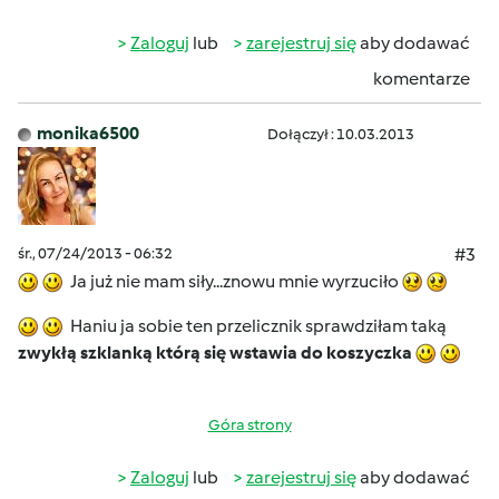
Zaloguj
lub
zarejestruj się
aby dodawać
komentarze
monika6500
Dołączył : 10.03.2013
śr., 07/24/2013 - 06:32
#3
Ja już nie mam siły...znowu mnie wyrzuciło
Haniu ja sobie ten przelicznik sprawdziłam taką
zwykłą szklanką którą się wstawia do koszyczka
Góra strony
Zaloguj
lub
zarejestruj się
aby dodawać