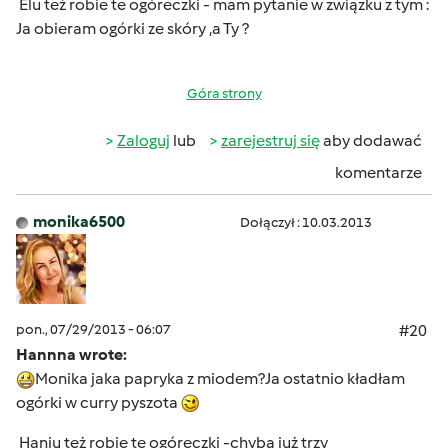
Elu też robie te ogóreczki - mam pytanie w związku z tym :
Ja obieram ogórki ze skóry ,a Ty ?
Góra strony
Zaloguj
lub
zarejestruj się
aby dodawać
komentarze
monika6500
Dołączył : 10.03.2013
pon., 07/29/2013 - 06:07
#20
Hannna wrote:
Monika jaka papryka z miodem?Ja ostatnio kładłam
ogórki w curry pyszota
Haniu też robie te ogóreczki -chyba już trzy