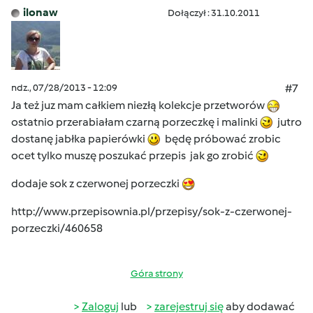
ilonaw
Dołączył : 31.10.2011
ndz., 07/28/2013 - 12:09
#7
Ja też juz mam całkiem niezłą kolekcje przetworów
ostatnio przerabiałam czarną porzeczkę i malinki
jutro
dostanę jabłka papierówki
będę próbować zrobic
ocet tylko muszę poszukać przepis jak go zrobić
dodaje sok z czerwonej porzeczki
http://www.przepisownia.pl/przepisy/sok-z-czerwonej-
porzeczki/460658
Góra strony
Zaloguj
lub
zarejestruj się
aby dodawać