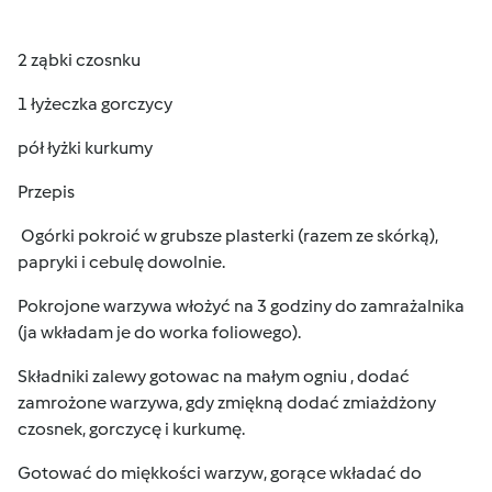
2 ząbki czosnku
1 łyżeczka gorczycy
pół łyżki kurkumy
Przepis
Ogórki pokroić w grubsze plasterki (razem ze skórką),
papryki i cebulę dowolnie.
Pokrojone warzywa włożyć na 3 godziny do zamrażalnika
(ja wkładam je do worka foliowego).
Składniki zalewy gotowac na małym ogniu , dodać
zamrożone warzywa, gdy zmiękną dodać zmiażdżony
czosnek, gorczycę i kurkumę.
Gotować do miękkości warzyw, gorące wkładać do