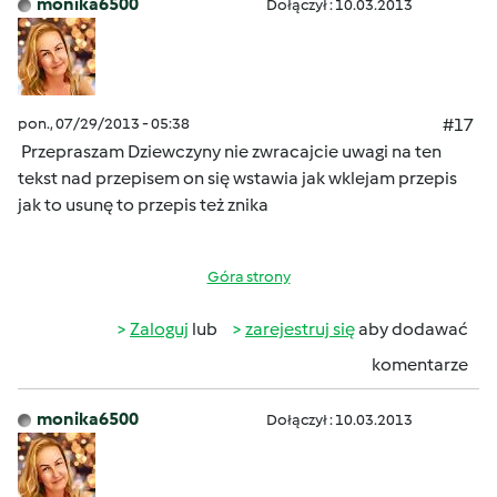
monika6500
Dołączył : 10.03.2013
pon., 07/29/2013 - 05:38
#17
Przepraszam Dziewczyny nie zwracajcie uwagi na ten
tekst nad przepisem on się wstawia jak wklejam przepis
jak to usunę to przepis też znika
Góra strony
Zaloguj
lub
zarejestruj się
aby dodawać
komentarze
monika6500
Dołączył : 10.03.2013