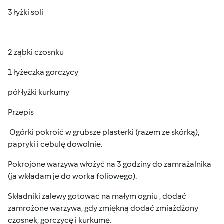
3 łyżki soli
2 ząbki czosnku
1 łyżeczka gorczycy
pół łyżki kurkumy
Przepis
Ogórki pokroić w grubsze plasterki (razem ze skórką),
papryki i cebulę dowolnie.
Pokrojone warzywa włożyć na 3 godziny do zamrażalnika
(ja wkładam je do worka foliowego).
Składniki zalewy gotowac na małym ogniu , dodać
zamrożone warzywa, gdy zmiękną dodać zmiażdżony
czosnek, gorczycę i kurkumę.