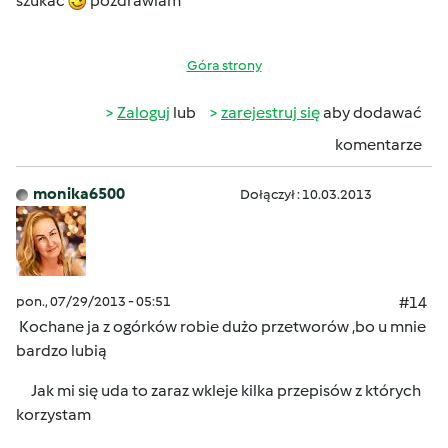
szukać
pozdrawiam
Góra strony
Zaloguj
lub
zarejestruj się
aby dodawać
komentarze
monika6500
Dołączył : 10.03.2013
pon., 07/29/2013 - 05:51
#14
Kochane ja z ogórków robie dużo przetworów ,bo u mnie
bardzo lubią
Jak mi się uda to zaraz wkleje kilka przepisów z których
korzystam