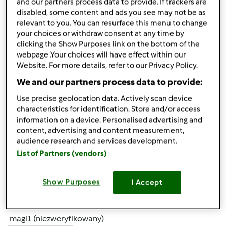
and our partners process data to provide. If trackers are
disabled, some content and ads you see may not be as
relevant to you. You can resurface this menu to change
śr., 07/24/2013 - 10:44
#5
your choices or withdraw consent at any time by
Mixi wszystko jest ok , chodź w tym roku bardziej się
clicking the Show Purposes link on the bottom of the
nastawiłam na soki,a jeżeli chodzi o konfitury i dżemy
webpage .Your choices will have effect within our
uzupełniam braki ponieważ mam jeszcze z zeszłego roku.
Website. For more details, refer to our Privacy Policy.
Pozdrawiam
We and our partners process data to provide:
Use precise geolocation data. Actively scan device
characteristics for identification. Store and/or access
information on a device. Personalised advertising and
content, advertising and content measurement,
audience research and services development.
List of Partners (vendors)
Góra strony
Zaloguj
lub
zarejestruj się
aby dodawać
Show Purposes
I Accept
komentarze
magi1 (niezweryfikowany)