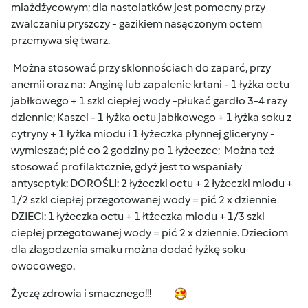
miażdżycowym; dla nastolatków jest pomocny przy
zwalczaniu pryszczy - gazikiem nasączonym octem
przemywa się twarz.
Można stosować przy sklonnościach do zaparć, przy
anemii oraz na: Anginę lub zapalenie krtani - 1 łyżka octu
jabłkowego + 1 szkl ciepłej wody -płukać gardło 3-4 razy
dziennie; Kaszel - 1 łyżka octu jabłkowego + 1 łyżka soku z
cytryny + 1 łyżka miodu i 1 łyżeczka płynnej gliceryny -
wymieszać; pić co 2 godziny po 1 łyżeczce; Można też
stosować profilaktcznie, gdyż jest to wspaniały
antyseptyk: DOROŚLI: 2 łyżeczki octu + 2 łyżeczki miodu +
1/2 szkl ciepłej przegotowanej wody = pić 2 x dziennie
DZIECI: 1 łyżeczka octu + 1 łtżeczka miodu + 1/3 szkl
ciepłej przegotowanej wody = pić 2 x dziennie. Dzieciom
dla złagodzenia smaku można dodać łyżkę soku
owocowego.
Życzę zdrowia i smacznego!!!