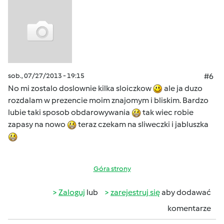
sob., 07/27/2013 - 19:15
#6
No mi zostalo doslownie kilka sloiczkow
ale ja duzo
rozdalam w prezencie moim znajomym i bliskim. Bardzo
lubie taki sposob obdarowywania
tak wiec robie
zapasy na nowo
teraz czekam na sliweczki i jabluszka
Góra strony
Zaloguj
lub
zarejestruj się
aby dodawać
komentarze