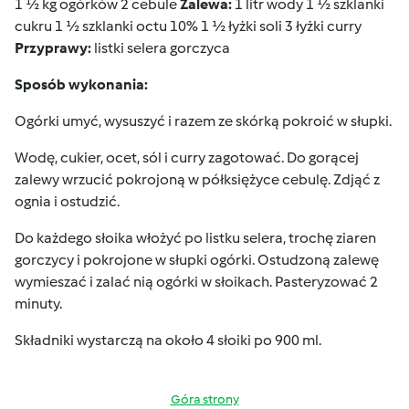
1 ½ kg ogórków 2 cebule
Zalewa:
1 litr wody 1 ½ szklanki
cukru 1 ½ szklanki octu 10% 1 ½ łyżki soli 3 łyżki curry
Przyprawy:
listki selera gorczyca
Sposób wykonania:
Ogórki umyć, wysuszyć i razem ze skórką pokroić w słupki.
Wodę, cukier, ocet, sól i curry zagotować. Do gorącej
zalewy wrzucić pokrojoną w półksiężyce cebulę. Zdjąć z
ognia i ostudzić.
Do każdego słoika włożyć po listku selera, trochę ziaren
gorczycy i pokrojone w słupki ogórki. Ostudzoną zalewę
wymieszać i zalać nią ogórki w słoikach. Pasteryzować 2
minuty.
Składniki wystarczą na około 4 słoiki po 900 ml.
Góra strony