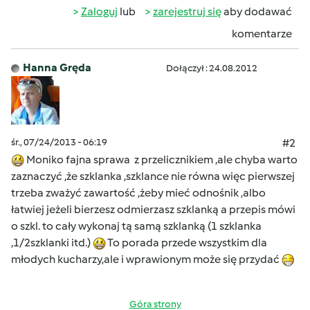
Zaloguj
lub
zarejestruj się
aby dodawać
komentarze
Hanna Gręda
Dołączył : 24.08.2012
śr., 07/24/2013 - 06:19
#2
Moniko fajna sprawa z przelicznikiem ,ale chyba warto
zaznaczyć ,że szklanka ,szklance nie równa więc pierwszej
trzeba zważyć zawartość ,żeby mieć odnośnik ,albo
łatwiej jeżeli bierzesz odmierzasz szklanką a przepis mówi
o szkl. to cały wykonaj tą samą szklanką (1 szklanka
,1/2szklanki itd.)
To porada przede wszystkim dla
młodych kucharzy,ale i wprawionym może się przydać
Góra strony