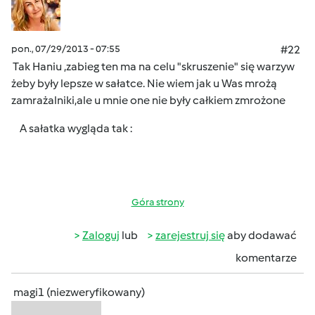
pon., 07/29/2013 - 07:55
#22
Tak Haniu ,zabieg ten ma na celu "skruszenie" się warzyw
żeby były lepsze w sałatce. Nie wiem jak u Was mrożą
zamrażalniki,ale u mnie one nie były całkiem zmrożone
A sałatka wygląda tak :
Góra strony
Zaloguj
lub
zarejestruj się
aby dodawać
komentarze
magi1 (niezweryfikowany)