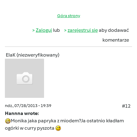
Góra strony
Zaloguj
lub
zarejestruj się
aby dodawać
komentarze
ElaK (niezweryfikowany)
ndz., 07/28/2013 - 19:39
#12
Hannna wrote:
Monika jaka papryka z miodem?Ja ostatnio kładłam
ogórki w curry pyszota