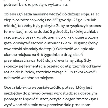
potraw i bardzo prosty w wykonaniu:
obierki i gniazda nasienne włożyć do dużego słoja. zalać
ciepłą osłodzoną wodą ( na 250g wody -25g cukru lub
miodu), tak żeby były pokryte. Żeby przyspieszyć proces
fermentacji można dodać 5 g drożdży i skórkę z chleba
razowego. Słój zakryć płótnem lub kilkakrotnie złożoną
gazą, obwiązać szczelnie sznureczkiem lub gumą (żeby
owocówki nie miały dostępu). Odstawić w ciepłe ale
ciemne miejsce na 4-6 tygodni, co drugi dzień
przemieszać zawartość sloja drewnianą łyżką. Gdy
skończy się fermentacja przelać ocet przez filtr od kawy i
rozlać do butelek, szczelnie zakręcić lub zakorkować i
odstawić w chłodne miejsce.
Ocet z jabłek to wspaniałe źródło potasu, który jest
niezbędny do prawidłowego wzrostu dzieci, dorosłym
pomaga też spalić tłuszcz, oczyścić organizm z toksyn i
wyrównać ciśnienie oraz przeciwdziała procesom