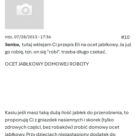
ndz., 07/28/2013 - 17:36
#10
I
lonko,
tutaj wklejam Ci przepis Eli na ocet jabłkowy. Ja już
go robię, tzn. on się "robi". trzeba długo czekać.
OCET JABŁKOWY DOMOWEJ ROBOTY
Kasiu jeśli masz taką dużą ilość jabłek do przerobienia, to
proponuję Ci z gniazdek nasiennych i skorek (tylko
zdrowych części, bez robaków) zrobić domowy ocet
jabłkowy. Przy dzieciach niezastąpiony dodatek do