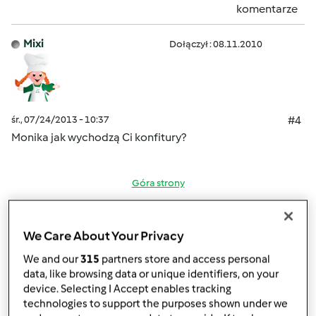
komentarze
Mixi
Dołączył : 08.11.2010
śr., 07/24/2013 - 10:37
#4
Monika jak wychodzą Ci konfitury?
Góra strony
Zaloguj
lub
zarejestruj się
aby dodawać
We Care About Your Privacy
komentarze
We and our
315
partners store and access personal
monika6500
data, like browsing data or unique identifiers, on your
Dołączył : 10.03.2013
device. Selecting I Accept enables tracking
technologies to support the purposes shown under we