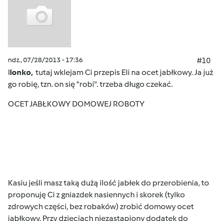
ndz., 07/28/2013 - 17:36
#10
I
lonko,
tutaj wklejam Ci przepis Eli na ocet jabłkowy. Ja już
go robię, tzn. on się "robi". trzeba długo czekać.
OCET JABŁKOWY DOMOWEJ ROBOTY
Kasiu jeśli masz taką dużą ilość jabłek do przerobienia, to
proponuję Ci z gniazdek nasiennych i skorek (tylko
zdrowych części, bez robaków) zrobić domowy ocet
jabłkowy. Przy dzieciach niezastąpiony dodatek do