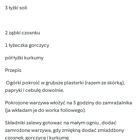
3 łyżki soli
2 ząbki czosnku
1 łyżeczka gorczycy
pół łyżki kurkumy
Przepis
Ogórki pokroić w grubsze plasterki (razem ze skórką),
papryki i cebulę dowolnie.
Pokrojone warzywa włożyć na 3 godziny do zamrażalnika
(ja wkładam je do worka foliowego).
Składniki zalewy gotowac na małym ogniu , dodać
zamrożone warzywa, gdy zmiękną dodać zmiażdżony
czosnek, gorczycę i kurkumę.