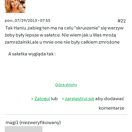
pon., 07/29/2013 - 07:55
#22
Tak Haniu ,zabieg ten ma na celu "skruszenie" się warzyw
żeby były lepsze w sałatce. Nie wiem jak u Was mrożą
zamrażalniki,ale u mnie one nie były całkiem zmrożone
A sałatka wygląda tak :
Góra strony
Zaloguj
lub
zarejestruj się
aby dodawać
komentarze
magi1 (niezweryfikowany)