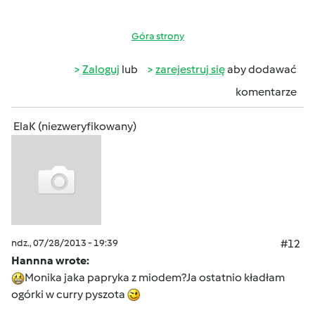
Góra strony
Zaloguj
lub
zarejestruj się
aby dodawać
komentarze
ElaK (niezweryfikowany)
ndz., 07/28/2013 - 19:39
#12
Hannna wrote:
Monika jaka papryka z miodem?Ja ostatnio kładłam
ogórki w curry pyszota