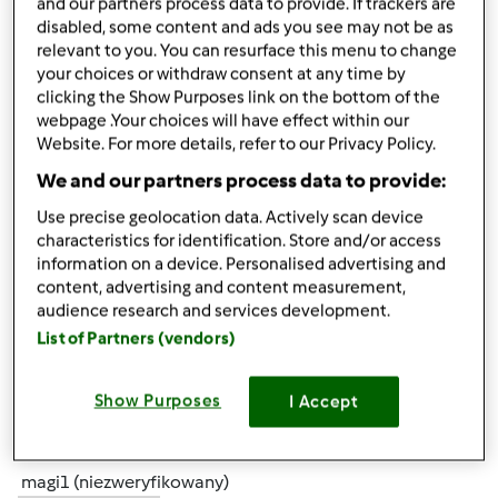
and our partners process data to provide. If trackers are
disabled, some content and ads you see may not be as
relevant to you. You can resurface this menu to change
śr., 07/24/2013 - 10:44
#5
your choices or withdraw consent at any time by
Mixi wszystko jest ok , chodź w tym roku bardziej się
clicking the Show Purposes link on the bottom of the
nastawiłam na soki,a jeżeli chodzi o konfitury i dżemy
webpage .Your choices will have effect within our
uzupełniam braki ponieważ mam jeszcze z zeszłego roku.
Website. For more details, refer to our Privacy Policy.
Pozdrawiam
We and our partners process data to provide:
Use precise geolocation data. Actively scan device
characteristics for identification. Store and/or access
information on a device. Personalised advertising and
content, advertising and content measurement,
audience research and services development.
List of Partners (vendors)
Góra strony
Zaloguj
lub
zarejestruj się
aby dodawać
Show Purposes
I Accept
komentarze
magi1 (niezweryfikowany)