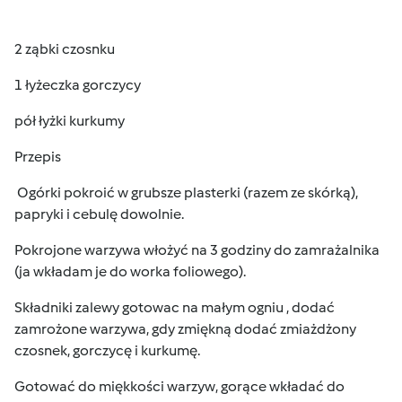
2 ząbki czosnku
1 łyżeczka gorczycy
pół łyżki kurkumy
Przepis
Ogórki pokroić w grubsze plasterki (razem ze skórką),
papryki i cebulę dowolnie.
Pokrojone warzywa włożyć na 3 godziny do zamrażalnika
(ja wkładam je do worka foliowego).
Składniki zalewy gotowac na małym ogniu , dodać
zamrożone warzywa, gdy zmiękną dodać zmiażdżony
czosnek, gorczycę i kurkumę.
Gotować do miękkości warzyw, gorące wkładać do