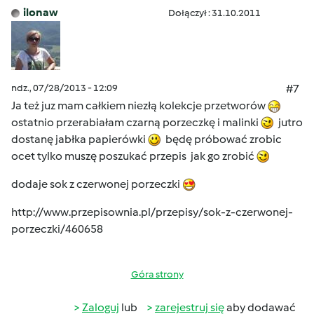
ilonaw
Dołączył : 31.10.2011
ndz., 07/28/2013 - 12:09
#7
Ja też juz mam całkiem niezłą kolekcje przetworów
ostatnio przerabiałam czarną porzeczkę i malinki
jutro
dostanę jabłka papierówki
będę próbować zrobic
ocet tylko muszę poszukać przepis jak go zrobić
dodaje sok z czerwonej porzeczki
http://www.przepisownia.pl/przepisy/sok-z-czerwonej-
porzeczki/460658
Góra strony
Zaloguj
lub
zarejestruj się
aby dodawać