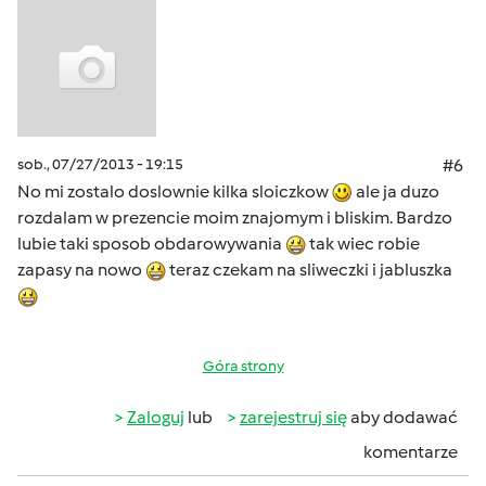
sob., 07/27/2013 - 19:15
#6
No mi zostalo doslownie kilka sloiczkow
ale ja duzo
rozdalam w prezencie moim znajomym i bliskim. Bardzo
lubie taki sposob obdarowywania
tak wiec robie
zapasy na nowo
teraz czekam na sliweczki i jabluszka
Góra strony
Zaloguj
lub
zarejestruj się
aby dodawać
komentarze