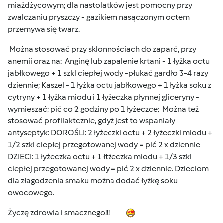
miażdżycowym; dla nastolatków jest pomocny przy
zwalczaniu pryszczy - gazikiem nasączonym octem
przemywa się twarz.
Można stosować przy sklonnościach do zaparć, przy
anemii oraz na: Anginę lub zapalenie krtani - 1 łyżka octu
jabłkowego + 1 szkl ciepłej wody -płukać gardło 3-4 razy
dziennie; Kaszel - 1 łyżka octu jabłkowego + 1 łyżka soku z
cytryny + 1 łyżka miodu i 1 łyżeczka płynnej gliceryny -
wymieszać; pić co 2 godziny po 1 łyżeczce; Można też
stosować profilaktcznie, gdyż jest to wspaniały
antyseptyk: DOROŚLI: 2 łyżeczki octu + 2 łyżeczki miodu +
1/2 szkl ciepłej przegotowanej wody = pić 2 x dziennie
DZIECI: 1 łyżeczka octu + 1 łtżeczka miodu + 1/3 szkl
ciepłej przegotowanej wody = pić 2 x dziennie. Dzieciom
dla złagodzenia smaku można dodać łyżkę soku
owocowego.
Życzę zdrowia i smacznego!!!