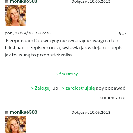
monika6500
Dołączył : 10.03.2013
pon., 07/29/2013 - 05:38
#17
Przepraszam Dziewczyny nie zwracajcie uwagi na ten
tekst nad przepisem on się wstawia jak wklejam przepis
jak to usunę to przepis też znika
Góra strony
Zaloguj
lub
zarejestruj się
aby dodawać
komentarze
monika6500
Dołączył : 10.03.2013