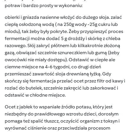
potraw i bardzo prosty w wykonaniu:
obierki i gniazda nasienne włożyć do dużego słoja. zalać
ciepłą osłodzoną wodą ( na 250g wody -25g cukru lub
miodu), tak żeby były pokryte. Żeby przyspieszyć proces
fermentacji można dodać 5 g drożdży i skórkę z chleba
razowego. Słój zakryć płótnem lub kilkakrotnie złożoną
gazą, obwiązać szczelnie sznureczkiem lub gumą (żeby
owocówki nie miały dostępu). Odstawić w ciepłe ale
ciemne miejsce na 4-6 tygodni, co drugi dzień
przemieszać zawartość sloja drewnianą łyżką. Gdy
skończy się fermentacja przelać ocet przez filtr od kawy i
rozlać do butelek, szczelnie zakręcić lub zakorkować i
odstawić w chłodne miejsce.
Ocet z jabłek to wspaniałe źródło potasu, który jest
niezbędny do prawidłowego wzrostu dzieci, dorosłym
pomaga też spalić tłuszcz, oczyścić organizm z toksyn i
wyrównać ciśnienie oraz przeciwdziała procesom