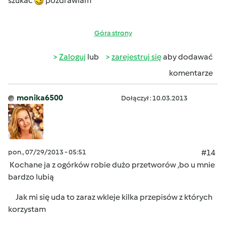
szukać
pozdrawiam
Góra strony
Zaloguj
lub
zarejestruj się
aby dodawać
komentarze
monika6500
Dołączył : 10.03.2013
pon., 07/29/2013 - 05:51
#14
Kochane ja z ogórków robie dużo przetworów ,bo u mnie
bardzo lubią
Jak mi się uda to zaraz wkleje kilka przepisów z których
korzystam