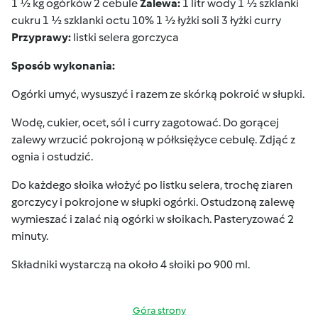
1 ½ kg ogórków 2 cebule
Zalewa:
1 litr wody 1 ½ szklanki
cukru 1 ½ szklanki octu 10% 1 ½ łyżki soli 3 łyżki curry
Przyprawy:
listki selera gorczyca
Sposób wykonania:
Ogórki umyć, wysuszyć i razem ze skórką pokroić w słupki.
Wodę, cukier, ocet, sól i curry zagotować. Do gorącej
zalewy wrzucić pokrojoną w półksiężyce cebulę. Zdjąć z
ognia i ostudzić.
Do każdego słoika włożyć po listku selera, trochę ziaren
gorczycy i pokrojone w słupki ogórki. Ostudzoną zalewę
wymieszać i zalać nią ogórki w słoikach. Pasteryzować 2
minuty.
Składniki wystarczą na około 4 słoiki po 900 ml.
Góra strony