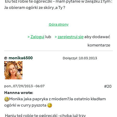
Elu też robie te ogóreczki - mam pytanie w związku z tym :
Ja obieram ogórki ze skóry ,a Ty ?
Góra strony
Zaloguj
lub
zarejestruj się
aby dodawać
komentarze
monika6500
Dołączył : 10.03.2013
pon., 07/29/2013 - 06:07
#20
Hannna wrote:
Monika jaka papryka z miodem?Ja ostatnio kładłam
ogórki w curry pyszota
Haniu też robie te ogóreczki -chyba już trzy