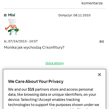
komentarze
Mixi
Dołączył : 08.11.2010
śr., 07/24/2013 - 10:37
#4
Monika jak wychodzą Ci konfitury?
Góra strony
Zaloguj
lub
zarejestruj się
aby dodawać
We Care About Your Privacy
komentarze
We and our
315
partners store and access personal
monika6500
data, like browsing data or unique identifiers, on your
Dołączył : 10.03.2013
device. Selecting I Accept enables tracking
technologies to support the purposes shown under we