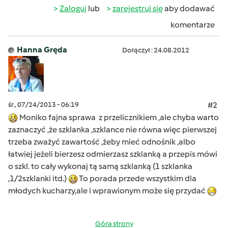
Zaloguj
lub
zarejestruj się
aby dodawać
komentarze
Hanna Gręda
Dołączył : 24.08.2012
śr., 07/24/2013 - 06:19
#2
Moniko fajna sprawa z przelicznikiem ,ale chyba warto
zaznaczyć ,że szklanka ,szklance nie równa więc pierwszej
trzeba zważyć zawartość ,żeby mieć odnośnik ,albo
łatwiej jeżeli bierzesz odmierzasz szklanką a przepis mówi
o szkl. to cały wykonaj tą samą szklanką (1 szklanka
,1/2szklanki itd.)
To porada przede wszystkim dla
młodych kucharzy,ale i wprawionym może się przydać
Góra strony