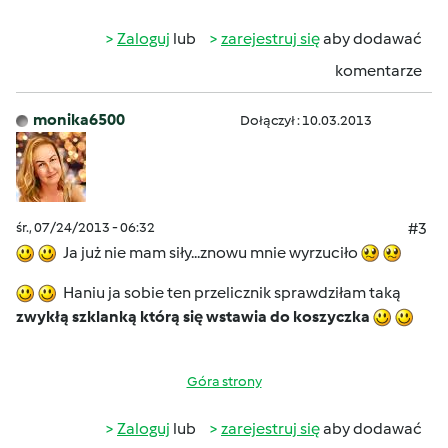
Zaloguj
lub
zarejestruj się
aby dodawać
komentarze
monika6500
Dołączył : 10.03.2013
śr., 07/24/2013 - 06:32
#3
Ja już nie mam siły...znowu mnie wyrzuciło
Haniu ja sobie ten przelicznik sprawdziłam taką
zwykłą szklanką którą się wstawia do koszyczka
Góra strony
Zaloguj
lub
zarejestruj się
aby dodawać