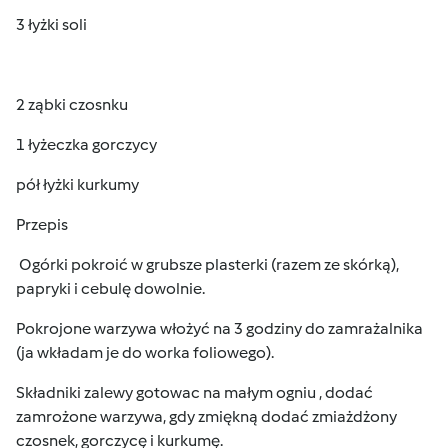
3 łyżki soli
2 ząbki czosnku
1 łyżeczka gorczycy
pół łyżki kurkumy
Przepis
Ogórki pokroić w grubsze plasterki (razem ze skórką),
papryki i cebulę dowolnie.
Pokrojone warzywa włożyć na 3 godziny do zamrażalnika
(ja wkładam je do worka foliowego).
Składniki zalewy gotowac na małym ogniu , dodać
zamrożone warzywa, gdy zmiękną dodać zmiażdżony
czosnek, gorczycę i kurkumę.