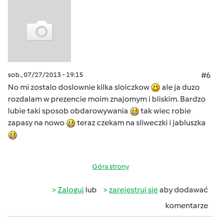
sob., 07/27/2013 - 19:15
#6
No mi zostalo doslownie kilka sloiczkow
ale ja duzo
rozdalam w prezencie moim znajomym i bliskim. Bardzo
lubie taki sposob obdarowywania
tak wiec robie
zapasy na nowo
teraz czekam na sliweczki i jabluszka
Góra strony
Zaloguj
lub
zarejestruj się
aby dodawać
komentarze