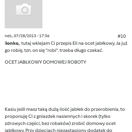
ndz., 07/28/2013 - 17:36
#10
I
lonko,
tutaj wklejam Ci przepis Eli na ocet jabłkowy. Ja już
go robię, tzn. on się "robi". trzeba długo czekać.
OCET JABŁKOWY DOMOWEJ ROBOTY
Kasiu jeśli masz taką dużą ilość jabłek do przerobienia, to
proponuję Ci z gniazdek nasiennych i skorek (tylko
zdrowych części, bez robaków) zrobić domowy ocet
jabłkowy. Przy dzieciach niezastąpiony dodatek do