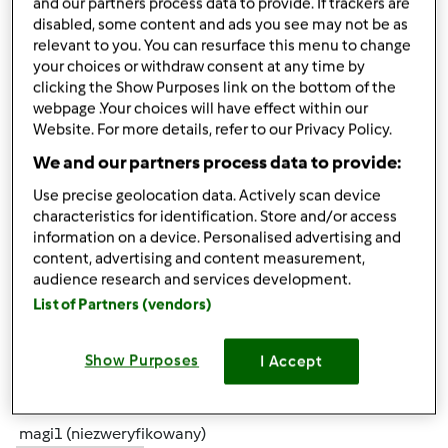
and our partners process data to provide. If trackers are
disabled, some content and ads you see may not be as
relevant to you. You can resurface this menu to change
śr., 07/24/2013 - 10:44
#5
your choices or withdraw consent at any time by
Mixi wszystko jest ok , chodź w tym roku bardziej się
clicking the Show Purposes link on the bottom of the
nastawiłam na soki,a jeżeli chodzi o konfitury i dżemy
webpage .Your choices will have effect within our
uzupełniam braki ponieważ mam jeszcze z zeszłego roku.
Website. For more details, refer to our Privacy Policy.
Pozdrawiam
We and our partners process data to provide:
Use precise geolocation data. Actively scan device
characteristics for identification. Store and/or access
information on a device. Personalised advertising and
content, advertising and content measurement,
audience research and services development.
List of Partners (vendors)
Góra strony
Zaloguj
lub
zarejestruj się
aby dodawać
Show Purposes
I Accept
komentarze
magi1 (niezweryfikowany)