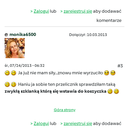
Zaloguj
lub
zarejestruj się
aby dodawać
komentarze
monika6500
Dołączył : 10.03.2013
śr., 07/24/2013 - 06:32
#3
Ja już nie mam siły...znowu mnie wyrzuciło
Haniu ja sobie ten przelicznik sprawdziłam taką
zwykłą szklanką którą się wstawia do koszyczka
Góra strony
Zaloguj
lub
zarejestruj się
aby dodawać