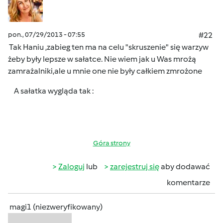
pon., 07/29/2013 - 07:55
#22
Tak Haniu ,zabieg ten ma na celu "skruszenie" się warzyw
żeby były lepsze w sałatce. Nie wiem jak u Was mrożą
zamrażalniki,ale u mnie one nie były całkiem zmrożone
A sałatka wygląda tak :
Góra strony
Zaloguj
lub
zarejestruj się
aby dodawać
komentarze
magi1 (niezweryfikowany)