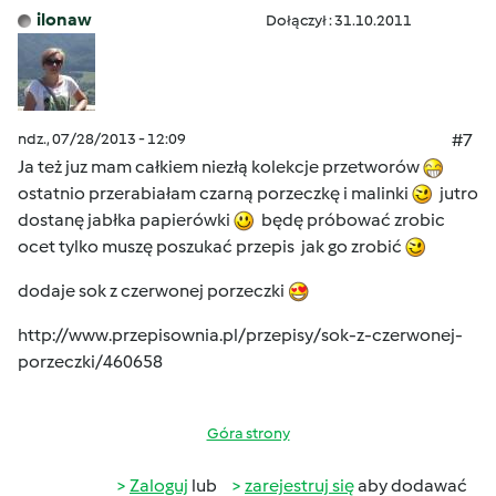
ilonaw
Dołączył : 31.10.2011
ndz., 07/28/2013 - 12:09
#7
Ja też juz mam całkiem niezłą kolekcje przetworów
ostatnio przerabiałam czarną porzeczkę i malinki
jutro
dostanę jabłka papierówki
będę próbować zrobic
ocet tylko muszę poszukać przepis jak go zrobić
dodaje sok z czerwonej porzeczki
http://www.przepisownia.pl/przepisy/sok-z-czerwonej-
porzeczki/460658
Góra strony
Zaloguj
lub
zarejestruj się
aby dodawać