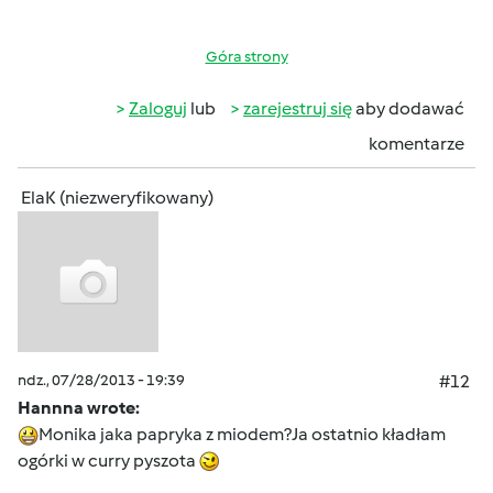
Góra strony
Zaloguj
lub
zarejestruj się
aby dodawać
komentarze
ElaK (niezweryfikowany)
ndz., 07/28/2013 - 19:39
#12
Hannna wrote:
Monika jaka papryka z miodem?Ja ostatnio kładłam
ogórki w curry pyszota