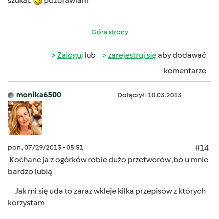
szukać
pozdrawiam
Góra strony
Zaloguj
lub
zarejestruj się
aby dodawać
komentarze
monika6500
Dołączył : 10.03.2013
pon., 07/29/2013 - 05:51
#14
Kochane ja z ogórków robie dużo przetworów ,bo u mnie
bardzo lubią
Jak mi się uda to zaraz wkleje kilka przepisów z których
korzystam