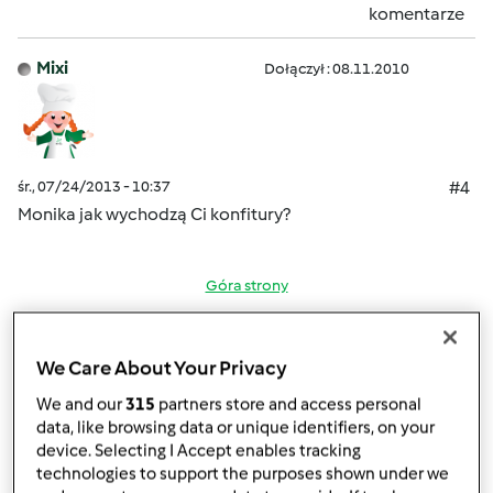
komentarze
Mixi
Dołączył : 08.11.2010
śr., 07/24/2013 - 10:37
#4
Monika jak wychodzą Ci konfitury?
Góra strony
Zaloguj
lub
zarejestruj się
aby dodawać
We Care About Your Privacy
komentarze
We and our
315
partners store and access personal
monika6500
data, like browsing data or unique identifiers, on your
Dołączył : 10.03.2013
device. Selecting I Accept enables tracking
technologies to support the purposes shown under we