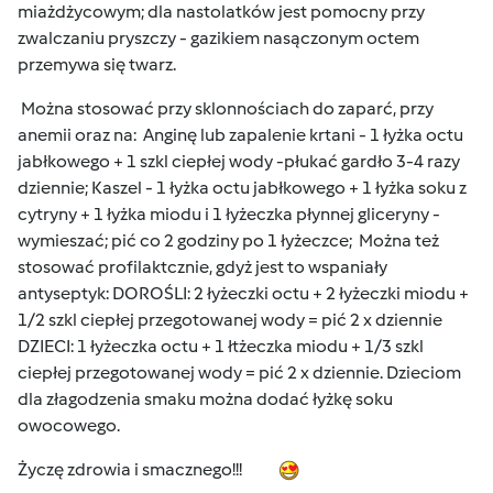
miażdżycowym; dla nastolatków jest pomocny przy
zwalczaniu pryszczy - gazikiem nasączonym octem
przemywa się twarz.
Można stosować przy sklonnościach do zaparć, przy
anemii oraz na: Anginę lub zapalenie krtani - 1 łyżka octu
jabłkowego + 1 szkl ciepłej wody -płukać gardło 3-4 razy
dziennie; Kaszel - 1 łyżka octu jabłkowego + 1 łyżka soku z
cytryny + 1 łyżka miodu i 1 łyżeczka płynnej gliceryny -
wymieszać; pić co 2 godziny po 1 łyżeczce; Można też
stosować profilaktcznie, gdyż jest to wspaniały
antyseptyk: DOROŚLI: 2 łyżeczki octu + 2 łyżeczki miodu +
1/2 szkl ciepłej przegotowanej wody = pić 2 x dziennie
DZIECI: 1 łyżeczka octu + 1 łtżeczka miodu + 1/3 szkl
ciepłej przegotowanej wody = pić 2 x dziennie. Dzieciom
dla złagodzenia smaku można dodać łyżkę soku
owocowego.
Życzę zdrowia i smacznego!!!