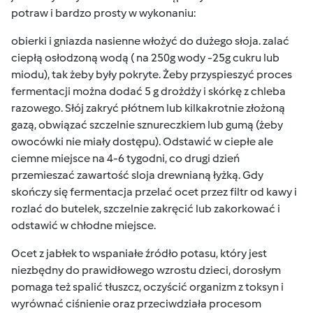
potraw i bardzo prosty w wykonaniu:
obierki i gniazda nasienne włożyć do dużego słoja. zalać
ciepłą osłodzoną wodą ( na 250g wody -25g cukru lub
miodu), tak żeby były pokryte. Żeby przyspieszyć proces
fermentacji można dodać 5 g drożdży i skórkę z chleba
razowego. Słój zakryć płótnem lub kilkakrotnie złożoną
gazą, obwiązać szczelnie sznureczkiem lub gumą (żeby
owocówki nie miały dostępu). Odstawić w ciepłe ale
ciemne miejsce na 4-6 tygodni, co drugi dzień
przemieszać zawartość sloja drewnianą łyżką. Gdy
skończy się fermentacja przelać ocet przez filtr od kawy i
rozlać do butelek, szczelnie zakręcić lub zakorkować i
odstawić w chłodne miejsce.
Ocet z jabłek to wspaniałe źródło potasu, który jest
niezbędny do prawidłowego wzrostu dzieci, dorosłym
pomaga też spalić tłuszcz, oczyścić organizm z toksyn i
wyrównać ciśnienie oraz przeciwdziała procesom