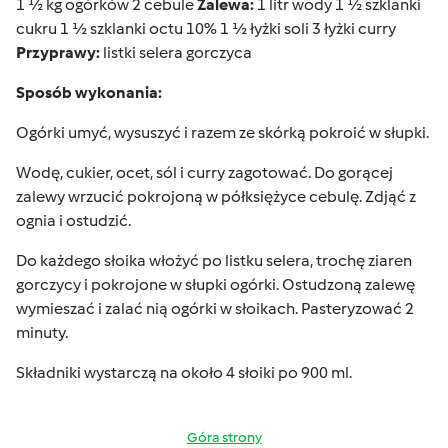
1 ½ kg ogórków 2 cebule
Zalewa:
1 litr wody 1 ½ szklanki
cukru 1 ½ szklanki octu 10% 1 ½ łyżki soli 3 łyżki curry
Przyprawy:
listki selera gorczyca
Sposób wykonania:
Ogórki umyć, wysuszyć i razem ze skórką pokroić w słupki.
Wodę, cukier, ocet, sól i curry zagotować. Do gorącej
zalewy wrzucić pokrojoną w półksiężyce cebulę. Zdjąć z
ognia i ostudzić.
Do każdego słoika włożyć po listku selera, trochę ziaren
gorczycy i pokrojone w słupki ogórki. Ostudzoną zalewę
wymieszać i zalać nią ogórki w słoikach. Pasteryzować 2
minuty.
Składniki wystarczą na około 4 słoiki po 900 ml.
Góra strony