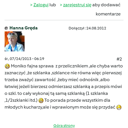
Zaloguj
lub
zarejestruj się
aby dodawać
komentarze
Hanna Gręda
Dołączył : 24.08.2012
śr., 07/24/2013 - 06:19
#2
Moniko fajna sprawa z przelicznikiem ,ale chyba warto
zaznaczyć ,że szklanka ,szklance nie równa więc pierwszej
trzeba zważyć zawartość ,żeby mieć odnośnik ,albo
łatwiej jeżeli bierzesz odmierzasz szklanką a przepis mówi
o szkl. to cały wykonaj tą samą szklanką (1 szklanka
,1/2szklanki itd.)
To porada przede wszystkim dla
młodych kucharzy,ale i wprawionym może się przydać
Góra strony