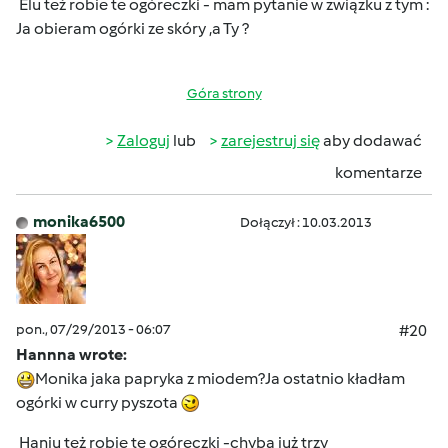
Elu też robie te ogóreczki - mam pytanie w związku z tym :
Ja obieram ogórki ze skóry ,a Ty ?
Góra strony
Zaloguj
lub
zarejestruj się
aby dodawać
komentarze
monika6500
Dołączył : 10.03.2013
pon., 07/29/2013 - 06:07
#20
Hannna wrote:
Monika jaka papryka z miodem?Ja ostatnio kładłam
ogórki w curry pyszota
Haniu też robie te ogóreczki -chyba już trzy