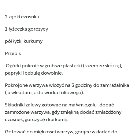
2 ząbki czosnku
1 łyżeczka gorczycy
pół łyżki kurkumy
Przepis
Ogórki pokroić w grubsze plasterki (razem ze skórką),
papryki i cebulę dowolnie.
Pokrojone warzywa włożyć na 3 godziny do zamrażalnika
(ja wkładam je do worka foliowego).
Składniki zalewy gotowac na małym ogniu , dodać
zamrożone warzywa, gdy zmiękną dodać zmiażdżony
czosnek, gorczycę i kurkumę.
Gotować do miękkości warzyw, gorące wkładać do