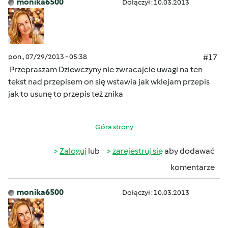
monika6500
Dołączył : 10.03.2013
pon., 07/29/2013 - 05:38
#17
Przepraszam Dziewczyny nie zwracajcie uwagi na ten
tekst nad przepisem on się wstawia jak wklejam przepis
jak to usunę to przepis też znika
Góra strony
Zaloguj
lub
zarejestruj się
aby dodawać
komentarze
monika6500
Dołączył : 10.03.2013