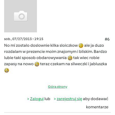
sob., 07/27/2013 - 19:15
#6
No mi zostalo doslownie kilka sloiczkow
ale ja duzo
rozdalam w prezencie moim znajomym i bliskim. Bardzo
lubie taki sposob obdarowywania
tak wiec robie
zapasy na nowo
teraz czekam na sliweczki i jabluszka
Góra strony
Zaloguj
lub
zarejestruj się
aby dodawać
komentarze