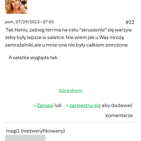
pon., 07/29/2013 - 07:55
#22
Tak Haniu ,zabieg ten ma na celu "skruszenie" się warzyw
żeby były lepsze w sałatce. Nie wiem jak u Was mrożą
zamrażalniki,ale u mnie one nie były całkiem zmrożone
A sałatka wygląda tak :
Góra strony
Zaloguj
lub
zarejestruj się
aby dodawać
komentarze
magi1 (niezweryfikowany)