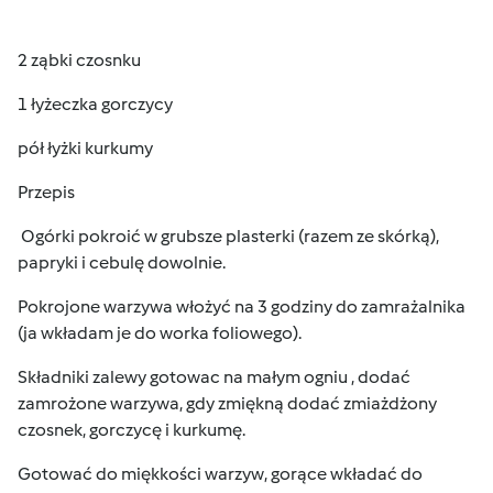
2 ząbki czosnku
1 łyżeczka gorczycy
pół łyżki kurkumy
Przepis
Ogórki pokroić w grubsze plasterki (razem ze skórką),
papryki i cebulę dowolnie.
Pokrojone warzywa włożyć na 3 godziny do zamrażalnika
(ja wkładam je do worka foliowego).
Składniki zalewy gotowac na małym ogniu , dodać
zamrożone warzywa, gdy zmiękną dodać zmiażdżony
czosnek, gorczycę i kurkumę.
Gotować do miękkości warzyw, gorące wkładać do