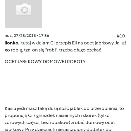
ndz., 07/28/2013 - 17:36
#10
I
lonko,
tutaj wklejam Ci przepis Eli na ocet jabłkowy. Ja już
go robię, tzn. on się "robi". trzeba długo czekać.
OCET JABŁKOWY DOMOWEJ ROBOTY
Kasiu jeśli masz taką dużą ilość jabłek do przerobienia, to
proponuję Ci z gniazdek nasiennych i skorek (tylko
zdrowych części, bez robaków) zrobić domowy ocet
jabłkowy. Przy dzieciach niezastąpiony dodatek do