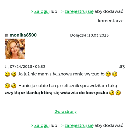
Zaloguj
lub
zarejestruj się
aby dodawać
komentarze
monika6500
Dołączył : 10.03.2013
śr., 07/24/2013 - 06:32
#3
Ja już nie mam siły...znowu mnie wyrzuciło
Haniu ja sobie ten przelicznik sprawdziłam taką
zwykłą szklanką którą się wstawia do koszyczka
Góra strony
Zaloguj
lub
zarejestruj się
aby dodawać