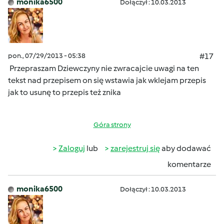
monika6500
Dołączył : 10.03.2013
pon., 07/29/2013 - 05:38
#17
Przepraszam Dziewczyny nie zwracajcie uwagi na ten
tekst nad przepisem on się wstawia jak wklejam przepis
jak to usunę to przepis też znika
Góra strony
Zaloguj
lub
zarejestruj się
aby dodawać
komentarze
monika6500
Dołączył : 10.03.2013