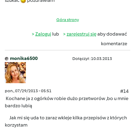
szukać
pozdrawiam
Góra strony
Zaloguj
lub
zarejestruj się
aby dodawać
komentarze
monika6500
Dołączył : 10.03.2013
pon., 07/29/2013 - 05:51
#14
Kochane ja z ogórków robie dużo przetworów ,bo u mnie
bardzo lubią
Jak mi się uda to zaraz wkleje kilka przepisów z których
korzystam