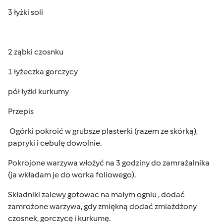
3 łyżki soli
2 ząbki czosnku
1 łyżeczka gorczycy
pół łyżki kurkumy
Przepis
Ogórki pokroić w grubsze plasterki (razem ze skórką),
papryki i cebulę dowolnie.
Pokrojone warzywa włożyć na 3 godziny do zamrażalnika
(ja wkładam je do worka foliowego).
Składniki zalewy gotowac na małym ogniu , dodać
zamrożone warzywa, gdy zmiękną dodać zmiażdżony
czosnek, gorczycę i kurkumę.