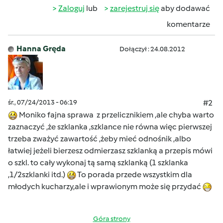
Zaloguj
lub
zarejestruj się
aby dodawać
komentarze
Hanna Gręda
Dołączył : 24.08.2012
śr., 07/24/2013 - 06:19
#2
Moniko fajna sprawa z przelicznikiem ,ale chyba warto
zaznaczyć ,że szklanka ,szklance nie równa więc pierwszej
trzeba zważyć zawartość ,żeby mieć odnośnik ,albo
łatwiej jeżeli bierzesz odmierzasz szklanką a przepis mówi
o szkl. to cały wykonaj tą samą szklanką (1 szklanka
,1/2szklanki itd.)
To porada przede wszystkim dla
młodych kucharzy,ale i wprawionym może się przydać
Góra strony