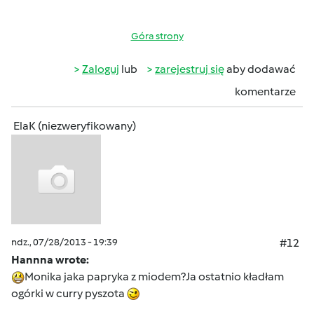
Góra strony
Zaloguj
lub
zarejestruj się
aby dodawać
komentarze
ElaK (niezweryfikowany)
ndz., 07/28/2013 - 19:39
#12
Hannna wrote:
Monika jaka papryka z miodem?Ja ostatnio kładłam
ogórki w curry pyszota