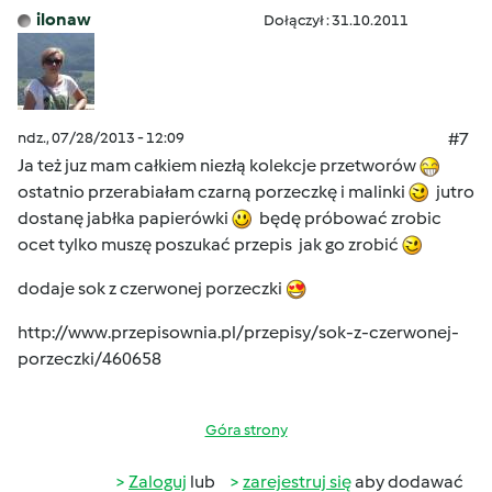
ilonaw
Dołączył : 31.10.2011
ndz., 07/28/2013 - 12:09
#7
Ja też juz mam całkiem niezłą kolekcje przetworów
ostatnio przerabiałam czarną porzeczkę i malinki
jutro
dostanę jabłka papierówki
będę próbować zrobic
ocet tylko muszę poszukać przepis jak go zrobić
dodaje sok z czerwonej porzeczki
http://www.przepisownia.pl/przepisy/sok-z-czerwonej-
porzeczki/460658
Góra strony
Zaloguj
lub
zarejestruj się
aby dodawać