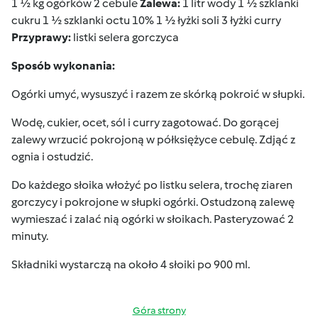
1 ½ kg ogórków 2 cebule
Zalewa:
1 litr wody 1 ½ szklanki
cukru 1 ½ szklanki octu 10% 1 ½ łyżki soli 3 łyżki curry
Przyprawy:
listki selera gorczyca
Sposób wykonania:
Ogórki umyć, wysuszyć i razem ze skórką pokroić w słupki.
Wodę, cukier, ocet, sól i curry zagotować. Do gorącej
zalewy wrzucić pokrojoną w półksiężyce cebulę. Zdjąć z
ognia i ostudzić.
Do każdego słoika włożyć po listku selera, trochę ziaren
gorczycy i pokrojone w słupki ogórki. Ostudzoną zalewę
wymieszać i zalać nią ogórki w słoikach. Pasteryzować 2
minuty.
Składniki wystarczą na około 4 słoiki po 900 ml.
Góra strony