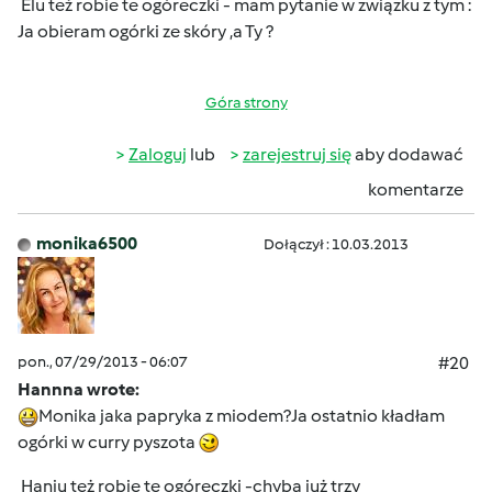
Elu też robie te ogóreczki - mam pytanie w związku z tym :
Ja obieram ogórki ze skóry ,a Ty ?
Góra strony
Zaloguj
lub
zarejestruj się
aby dodawać
komentarze
monika6500
Dołączył : 10.03.2013
pon., 07/29/2013 - 06:07
#20
Hannna wrote:
Monika jaka papryka z miodem?Ja ostatnio kładłam
ogórki w curry pyszota
Haniu też robie te ogóreczki -chyba już trzy