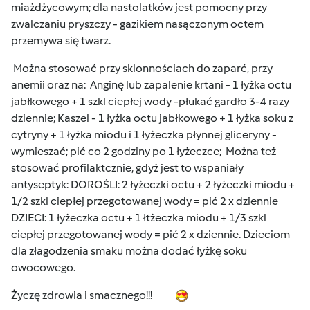
miażdżycowym; dla nastolatków jest pomocny przy
zwalczaniu pryszczy - gazikiem nasączonym octem
przemywa się twarz.
Można stosować przy sklonnościach do zaparć, przy
anemii oraz na: Anginę lub zapalenie krtani - 1 łyżka octu
jabłkowego + 1 szkl ciepłej wody -płukać gardło 3-4 razy
dziennie; Kaszel - 1 łyżka octu jabłkowego + 1 łyżka soku z
cytryny + 1 łyżka miodu i 1 łyżeczka płynnej gliceryny -
wymieszać; pić co 2 godziny po 1 łyżeczce; Można też
stosować profilaktcznie, gdyż jest to wspaniały
antyseptyk: DOROŚLI: 2 łyżeczki octu + 2 łyżeczki miodu +
1/2 szkl ciepłej przegotowanej wody = pić 2 x dziennie
DZIECI: 1 łyżeczka octu + 1 łtżeczka miodu + 1/3 szkl
ciepłej przegotowanej wody = pić 2 x dziennie. Dzieciom
dla złagodzenia smaku można dodać łyżkę soku
owocowego.
Życzę zdrowia i smacznego!!!