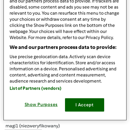
and our partners process data to provide. If trackers are
disabled, some content and ads you see may not be as
relevant to you. You can resurface this menu to change
śr., 07/24/2013 - 10:44
#5
your choices or withdraw consent at any time by
Mixi wszystko jest ok , chodź w tym roku bardziej się
clicking the Show Purposes link on the bottom of the
nastawiłam na soki,a jeżeli chodzi o konfitury i dżemy
webpage .Your choices will have effect within our
uzupełniam braki ponieważ mam jeszcze z zeszłego roku.
Website. For more details, refer to our Privacy Policy.
Pozdrawiam
We and our partners process data to provide:
Use precise geolocation data. Actively scan device
characteristics for identification. Store and/or access
information on a device. Personalised advertising and
content, advertising and content measurement,
audience research and services development.
List of Partners (vendors)
Góra strony
Zaloguj
lub
zarejestruj się
aby dodawać
Show Purposes
I Accept
komentarze
magi1 (niezweryfikowany)