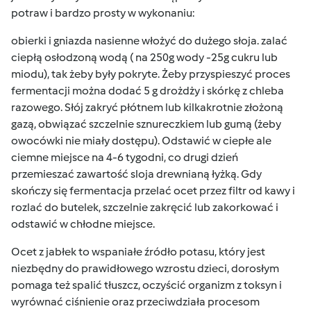
potraw i bardzo prosty w wykonaniu:
obierki i gniazda nasienne włożyć do dużego słoja. zalać
ciepłą osłodzoną wodą ( na 250g wody -25g cukru lub
miodu), tak żeby były pokryte. Żeby przyspieszyć proces
fermentacji można dodać 5 g drożdży i skórkę z chleba
razowego. Słój zakryć płótnem lub kilkakrotnie złożoną
gazą, obwiązać szczelnie sznureczkiem lub gumą (żeby
owocówki nie miały dostępu). Odstawić w ciepłe ale
ciemne miejsce na 4-6 tygodni, co drugi dzień
przemieszać zawartość sloja drewnianą łyżką. Gdy
skończy się fermentacja przelać ocet przez filtr od kawy i
rozlać do butelek, szczelnie zakręcić lub zakorkować i
odstawić w chłodne miejsce.
Ocet z jabłek to wspaniałe źródło potasu, który jest
niezbędny do prawidłowego wzrostu dzieci, dorosłym
pomaga też spalić tłuszcz, oczyścić organizm z toksyn i
wyrównać ciśnienie oraz przeciwdziała procesom