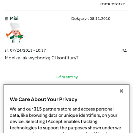
komentarze
Mixi
Dołączył : 08.11.2010
śr., 07/24/2013 - 10:37
#4
Monika jak wychodzą Ci konfitury?
Góra strony
Zaloguj
lub
zarejestruj się
aby dodawać
We Care About Your Privacy
komentarze
We and our
315
partners store and access personal
monika6500
data, like browsing data or unique identifiers, on your
Dołączył : 10.03.2013
device. Selecting I Accept enables tracking
technologies to support the purposes shown under we