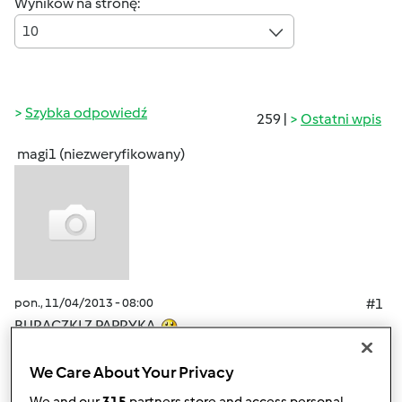
Wyników na stronę:
10
Szybka odpowiedź
259 |
Ostatni wpis
magi1 (niezweryfikowany)
pon., 11/04/2013 - 08:00
#1
BURACZKI Z PAPRYKA
6 kg burakow, 1 kg czerwonej papryki, 7 cebul, pol
szklanki octu, szklanka cukru, lyzeczka soli, pol litra wody.
We Care About Your Privacy
Buraczki ugotowac w
We and our
315
partners store and access personal