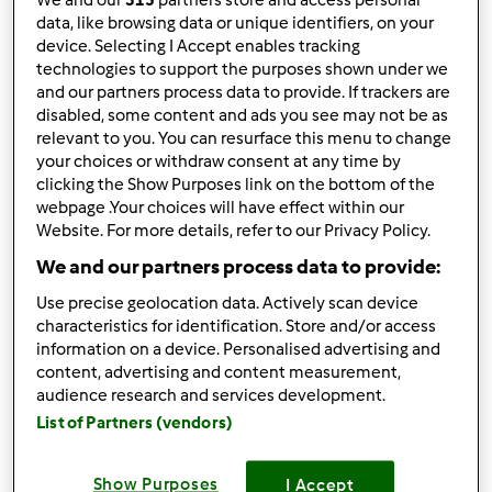
osolonej wodzie, obrac i zetrzec na tarce o grubych
data, like browsing data or unique identifiers, on your
oczkach. Papryke i cebule pokroic w kostke i sparzyc.
device. Selecting I Accept enables tracking
Dodac do burakow. Przelozyc do garnka i dodac reszte
technologies to support the purposes shown under we
skladnikow i gotowac 5 minut, przelozyc do sloiczkow i
and our partners process data to provide. If trackers are
disabled, some content and ads you see may not be as
pasteryzowac 10-15 minut.
relevant to you. You can resurface this menu to change
your choices or withdraw consent at any time by
clicking the Show Purposes link on the bottom of the
Góra strony
webpage .Your choices will have effect within our
Website. For more details, refer to our Privacy Policy.
Zaloguj
lub
zarejestruj się
aby dodawać
We and our partners process data to provide:
komentarze
Use precise geolocation data. Actively scan device
characteristics for identification. Store and/or access
gabi49
Dołączył : 29.04.2011
information on a device. Personalised advertising and
content, advertising and content measurement,
audience research and services development.
List of Partners (vendors)
Show Purposes
I Accept