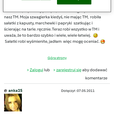
pon., 11/04/2013 - 16:28
#2
Marzenko, superowy przepis, ale można go "przerobić" na
nasz TM. Moja szwagierka kiedyś, nie mając TM, robiła
sałatki z kapusty, marchewki i papryki szatkując i
ścierając na tarle. ręcznie. Teraz robi wszystko w TM i
uważa, że to bardzo szybko i wiele, wiele łatwiej.
Sałatki robi wyśmienite, jadłam więc mogę oceniać.
Góra strony
Zaloguj
lub
zarejestruj się
aby dodawać
komentarze
anka25
Dołączył : 07.05.2011