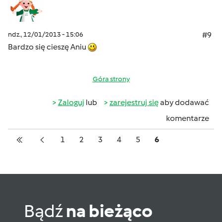
ndz., 12/01/2013 - 15:06
#9
Bardzo się cieszę Aniu
Góra strony
Zaloguj
lub
zarejestruj się
aby dodawać
komentarze
Pagination
Strona
Strona
Strona
Strona
Strona
Strona
1
2
3
4
5
6
Pierwsza strona
Poprzednia strona
Bądź
na bieżąco