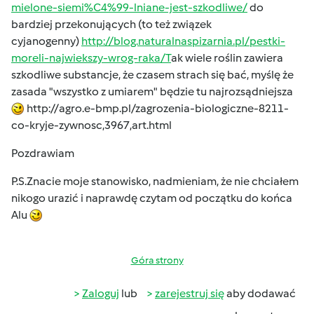
mielone-siemi%C4%99-lniane-jest-szkodliwe/
do
bardziej przekonujących (to też związek
cyjanogenny)
http://blog.naturalnaspizarnia.pl/pestki-
moreli-najwiekszy-wrog-raka/T
ak wiele roślin zawiera
szkodliwe substancje, że czasem strach się bać, myślę że
zasada "wszystko z umiarem" będzie tu najrozsądniejsza
http://agro.e-bmp.pl/zagrozenia-biologiczne-8211-
co-kryje-zywnosc,3967,art.html
Pozdrawiam
P.S.Znacie moje stanowisko, nadmieniam, że nie chciałem
nikogo urazić i naprawdę czytam od początku do końca
Alu
Góra strony
Zaloguj
lub
zarejestruj się
aby dodawać