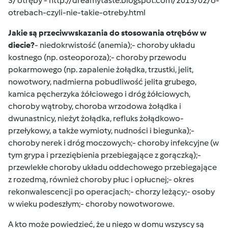
3/ otręby -
http://dreamytaste.blogspot.com/2013/02/o-
otrebach-czyli-nie-takie-otreby.html
Jakie są przeciwwskazania do stosowania otrębów w
diecie?
- niedokrwistość (anemia);- choroby układu
kostnego (np. osteoporoza);- choroby przewodu
pokarmowego (np. zapalenie żołądka, trzustki, jelit,
nowotwory, nadmierna pobudliwość jelita grubego,
kamica pęcherzyka żółciowego i dróg żółciowych,
choroby wątroby, choroba wrzodowa żołądka i
dwunastnicy, nieżyt żołądka, refluks żołądkowo-
przełykowy, a także wymioty, nudności i biegunka);-
choroby nerek i dróg moczowych;- choroby infekcyjne (w
tym grypa i przeziębienia przebiegające z gorączką);-
przewlekłe choroby układu oddechowego przebiegające
z rozedmą, również choroby płuc i opłucnej;- okres
rekonwalescencji po operacjach;- chorzy leżący;- osoby
w wieku podeszłym;- choroby nowotworowe.
A kto może powiedzieć, że u niego w domu wszyscy są