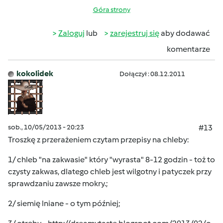
Góra strony
Zaloguj
lub
zarejestruj się
aby dodawać
komentarze
kokolidek
Dołączył : 08.12.2011
sob., 10/05/2013 - 20:23
#13
Troszkę z przerażeniem czytam przepisy na chleby:
1/ chleb "na zakwasie" który "wyrasta" 8-12 godzin - toż to
czysty zakwas, dlatego chleb jest wilgotny i patyczek przy
sprawdzaniu zawsze mokry.;
2/ siemię lniane - o tym później;