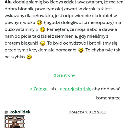
Alu
, dodaję siemię bo kiedyś gdzieś wyczytałam, że ma ten
dobry błonnik, poza tym olej zawart w ziarnie też jest
wskazany dla człowieka, jest odpowiednie dla kobiet w
pewnym wieku
(łagodzi dolegliwości menopauzy) ma
dużo witaminy E
Pamiętam, że moja Babcia dawała
nam do picia taki kisiel z siemnienia, gdy mieliśmy z
bratem biegunki
To było ochydztwo i broniliśmy się
przed tym z krzykiem ale pomagało
To chyba tyle tak
na szybko
Góra strony
Zaloguj
lub
zarejestruj się
aby dodawać
komentarze
kokolidek
Dołączył : 08.12.2011