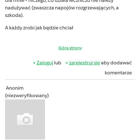
dla mnie - niczego, co dziala leczniczo nie należy
nadużywać (zwaszcza napojów rozgrzewających
, a
szkoda
).
A każdy zrobi jak będzie chciał
Góra strony
Zaloguj
lub
zarejestruj się
aby dodawać
komentarze
Anonim
(niezweryfikowany)