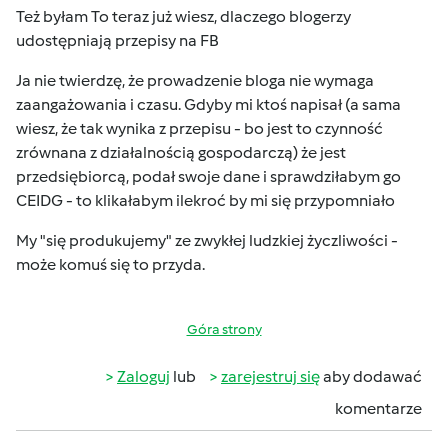
Też byłam
To teraz już wiesz, dlaczego blogerzy
udostępniają przepisy na FB
Ja nie twierdzę, że prowadzenie bloga nie wymaga
zaangażowania i czasu. Gdyby mi ktoś napisał (a sama
wiesz, że tak wynika z przepisu - bo jest to czynność
zrównana z działalnością gospodarczą) że jest
przedsiębiorcą, podał swoje dane i sprawdziłabym go
CEIDG - to klikałabym ilekroć by mi się przypomniało
My "się produkujemy" ze zwykłej ludzkiej życzliwości -
może komuś się to przyda.
Góra strony
Zaloguj
lub
zarejestruj się
aby dodawać
komentarze