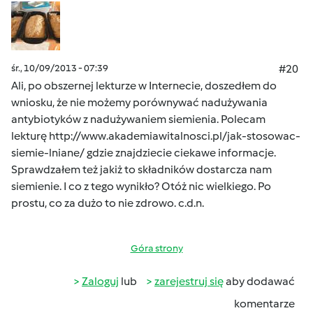
śr., 10/09/2013 - 07:39
#20
Ali, po obszernej lekturze w Internecie, doszedłem do
wniosku, że nie możemy porównywać nadużywania
antybiotyków z nadużywaniem siemienia. Polecam
lekturę
http://www.akademiawitalnosci.pl/jak-stosowac-
siemie-lniane/
gdzie znajdziecie ciekawe informacje.
Sprawdzałem też jakiż to składników dostarcza nam
siemienie. I co z tego wynikło? Otóż nic wielkiego. Po
prostu, co za dużo to nie zdrowo. c.d.n.
Góra strony
Zaloguj
lub
zarejestruj się
aby dodawać
komentarze