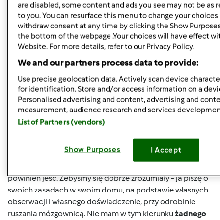
are disabled, some content and ads you see may not be as r
Góra strony
to you. You can resurface this menu to change your choices 
withdraw consent at any time by clicking the Show Purposes
the bottom of the webpage .Your choices will have effect wi
Zaloguj
lub
zarejestruj się
aby dodawać
Website. For more details, refer to our Privacy Policy.
komentarze
We and our partners process data to provide:
kokolidek
Dołączył : 08.12.2011
Use precise geolocation data. Actively scan device character
for identification. Store and/or access information on a devi
Personalised advertising and content, advertising and cont
measurement, audience research and services developmen
List of Partners (vendors)
pt., 09/27/2013 - 13:27
#5
Gabrysiu
- proszę uprzejmie. Tylko pamiętaj, że ja nie
Show Purposes
I Accept
jestem żadnym fachowcem - ot samouk ze mnie
Ja
nie piszę o żadnych dietach, nikomu nie mówię co i jak
powinien jeść. Żebyśmy się dobrze zrozumiały - ja piszę o
swoich zasadach w swoim domu, na podstawie własnych
obserwacji i własnego doświadczenie, przy odrobinie
ruszania mózgownicą. Nie mam w tym kierunku
żadnego