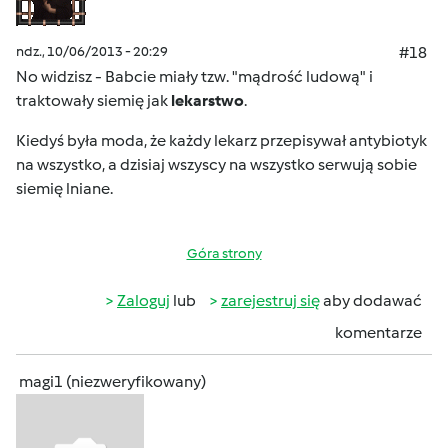
ndz., 10/06/2013 - 20:29
#18
No widzisz - Babcie miały tzw. "mądrość ludową" i
traktowały siemię jak
lekarstwo
.
Kiedyś była moda, że każdy lekarz przepisywał antybiotyk
na wszystko
, a dzisiaj wszyscy na wszystko serwują sobie
siemię lniane.
Góra strony
Zaloguj
lub
zarejestruj się
aby dodawać
komentarze
magi1 (niezweryfikowany)