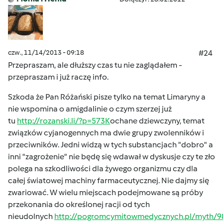
czw., 11/14/2013 - 09:18
#24
Przepraszam, ale dłuższy czas tu nie zaglądałem -
przepraszam i już raczę info.
Szkoda że Pan Różański pisze tylko na temat Limaryny a
nie wspomina o amigdalinie o czym szerzej już
tu
http://rozanski.li/?p=573K
ochane dziewczyny, temat
związków cyjanogennych ma dwie grupy zwolenników i
przeciwników. Jedni widzą w tych substancjach "dobro" a
inni "zagrożenie" nie będę się wdawał w dyskusje czy te zło
polega na szkodliwości dla żywego organizmu czy dla
całej światowej machiny farmaceutycznej. Nie dajmy się
zwariować. W wielu miejscach podejmowane są próby
przekonania do określonej racji od tych
nieudolnych
http://pogromcymitowmedycznych.pl/myth/9