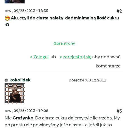
czw., 09/26/2013 - 18:35
#2
Alu, czyli do ciasta należy dać minimalną ilość cukru
:O
Góra strony
Zaloguj
lub
zarejestruj się
aby dodawać
komentarze
kokolidek
Dołączył : 08.12.2011
czw., 09/26/2013 - 19:08
#3
Nie
Grażynko
. Do ciasta cukru dajemy tyle ile trzeba. My
po prostu nie powinnyśmy jeść ciasta - a jeżeli już, to