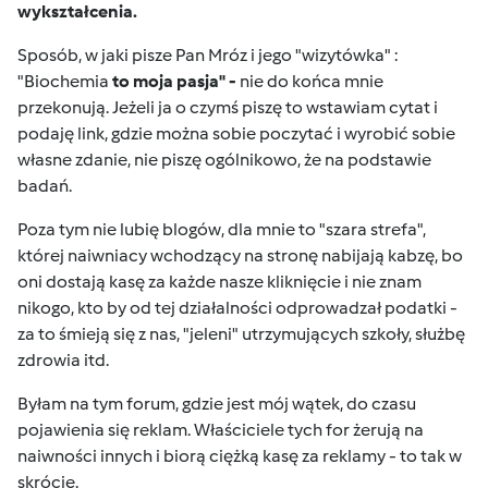
wykształcenia.
Sposób, w jaki pisze Pan Mróz i jego "wizytówka" :
"Biochemia
to moja pasja" -
nie do końca mnie
przekonują. Jeżeli ja o czymś piszę to wstawiam cytat i
podaję link, gdzie można sobie poczytać i wyrobić sobie
własne zdanie, nie piszę ogólnikowo, że na podstawie
badań.
Poza tym nie lubię blogów, dla mnie to "szara strefa",
której naiwniacy wchodzący na stronę nabijają kabzę, bo
oni dostają kasę za każde nasze kliknięcie i nie znam
nikogo, kto by od tej działalności odprowadzał podatki -
za to śmieją się z nas, "jeleni" utrzymujących szkoły, służbę
zdrowia itd.
Byłam na tym forum, gdzie jest mój wątek, do czasu
pojawienia się reklam. Właściciele tych for żerują na
naiwności innych i biorą ciężką kasę za reklamy - to tak w
skrócie.