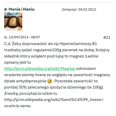
Monia i Heniu
Dołączył : 28.02.2012
śr., 10/09/2013 - 08:07
#21
C.d. Żeby doprowadzić do np Hiperwitaminozy B1
trzebaby jadać regulatnie100g ziarenek na dobę. Kolejny
składnik który wziąłem pod lupę to magnez. Ładnie
opisany jest tu
http://pl.m.wikipedia.org/wiki/Magnez
odnioslem
wrażenie siemię lniane ze względu na zawartość magnezu
działa antydepresyjnie
. Pozostała zawartość to
poniżej 50% zalecanego spożycia dziennego (w 100g).
Zresztą, poczytajcie sobie tu
http://pl.m.wikipedia.org/wiki/Siemi%C4%99_lniane
i
oceńcie same.