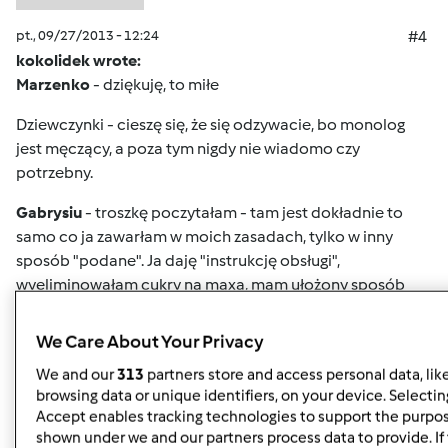
pt., 09/27/2013 - 12:24
#4
kokolidek wrote:
Marzenko
- dziękuję, to miłe
Dziewczynki - cieszę się, że się odzywacie, bo monolog
jest męczący, a poza tym nigdy nie wiadomo czy
potrzebny.
Gabrysiu
- troszkę poczytałam - tam jest dokładnie to
samo co ja zawarłam w moich zasadach, tylko w inny
sposób "podane". Ja daję "instrukcję obsługi",
wyeliminowałam cukry na maxa, mam ułożony sposób
odżywiania, jedyny cukier to owoc na czczo,
węglowodany ograniczone, przewaga warzyw itd.
We Care About Your Privacy
Haniu
- ciasta to raz kiedyś i 20 minut przed obiadem.
We and our
313
partners store and access personal data, lik
browsing data or unique identifiers, on your device. Selecting
Dziękuję Alu,
o to mi chodziło.
Accept enables tracking technologies to support the purpo
shown under we and our partners process data to provide. If 