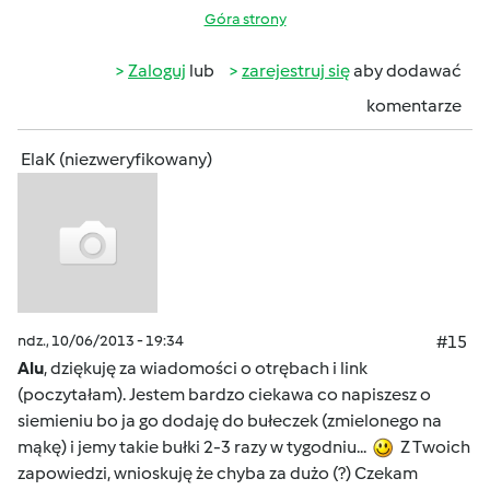
Góra strony
Zaloguj
lub
zarejestruj się
aby dodawać
komentarze
ElaK (niezweryfikowany)
ndz., 10/06/2013 - 19:34
#15
Alu
, dziękuję za wiadomości o otrębach i link
(poczytałam). Jestem bardzo ciekawa co napiszesz o
siemieniu bo ja go dodaję do bułeczek (zmielonego na
mąkę) i jemy takie bułki 2-3 razy w tygodniu...
Z Twoich
zapowiedzi, wnioskuję że chyba za dużo (?) Czekam