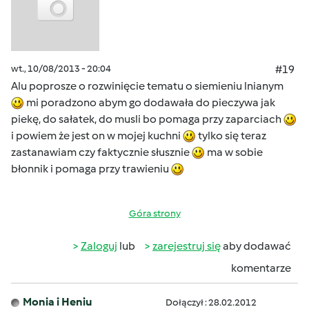
wt., 10/08/2013 - 20:04
#19
Alu poprosze o rozwinięcie tematu o siemieniu lnianym
mi poradzono abym go dodawała do pieczywa jak
piekę, do sałatek, do musli bo pomaga przy zaparciach
i powiem że jest on w mojej kuchni
tylko się teraz
zastanawiam czy faktycznie słusznie
ma w sobie
błonnik i pomaga przy trawieniu
Góra strony
Zaloguj
lub
zarejestruj się
aby dodawać
komentarze
Monia i Heniu
Dołączył : 28.02.2012