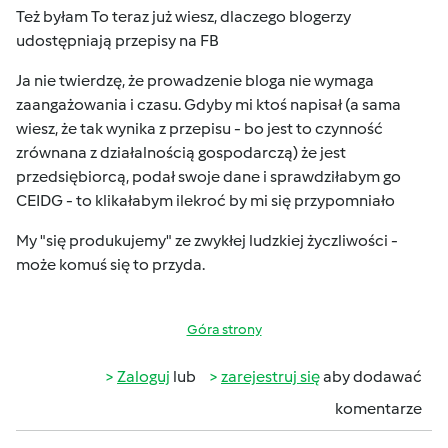
Też byłam
To teraz już wiesz, dlaczego blogerzy
udostępniają przepisy na FB
Ja nie twierdzę, że prowadzenie bloga nie wymaga
zaangażowania i czasu. Gdyby mi ktoś napisał (a sama
wiesz, że tak wynika z przepisu - bo jest to czynność
zrównana z działalnością gospodarczą) że jest
przedsiębiorcą, podał swoje dane i sprawdziłabym go
CEIDG - to klikałabym ilekroć by mi się przypomniało
My "się produkujemy" ze zwykłej ludzkiej życzliwości -
może komuś się to przyda.
Góra strony
Zaloguj
lub
zarejestruj się
aby dodawać
komentarze