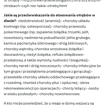
3/ otręby -
http://dreamytaste.blogspot.com/2013/02/o-
otrebach-czyli-nie-takie-otreby.html
Jakie są przeciwwskazania do stosowania otrębów w
diecie?
- niedokrwistość (anemia);- choroby układu
kostnego (np. osteoporoza);- choroby przewodu
pokarmowego (np. zapalenie żołądka, trzustki, jelit,
nowotwory, nadmierna pobudliwość jelita grubego,
kamica pęcherzyka żółciowego i dróg żółciowych,
choroby wątroby, choroba wrzodowa żołądka i
dwunastnicy, nieżyt żołądka, refluks żołądkowo-
przełykowy, a także wymioty, nudności i biegunka);-
choroby nerek i dróg moczowych;- choroby infekcyjne (w
tym grypa i przeziębienia przebiegające z gorączką);-
przewlekłe choroby układu oddechowego przebiegające
z rozedmą, również choroby płuc i opłucnej;- okres
rekonwalescencji po operacjach;- chorzy leżący;- osoby
w wieku podeszłym;- choroby nowotworowe.
A kto może powiedzieć, że u niego w domu wszyscy są