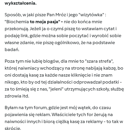
wykształcenia.
Sposób, w jaki pisze Pan Mróz i jego "wizytówka" :
"Biochemia
to moja pasja" -
nie do końca mnie
przekonują. Jeżeli ja o czymś piszę to wstawiam cytat i
podaję link, gdzie można sobie poczytać i wyrobić sobie
własne zdanie, nie piszę ogólnikowo, że na podstawie
badań.
Poza tym nie lubię blogów, dla mnie to "szara strefa",
której naiwniacy wchodzący na stronę nabijają kabzę, bo
oni dostają kasę za każde nasze kliknięcie i nie znam
nikogo, kto by od tej działalności odprowadzał podatki -
za to śmieją się z nas, "jeleni" utrzymujących szkoły, służbę
zdrowia itd.
Byłam na tym forum, gdzie jest mój wątek, do czasu
pojawienia się reklam. Właściciele tych for żerują na
naiwności innych i biorą ciężką kasę za reklamy - to tak w
skrócie.