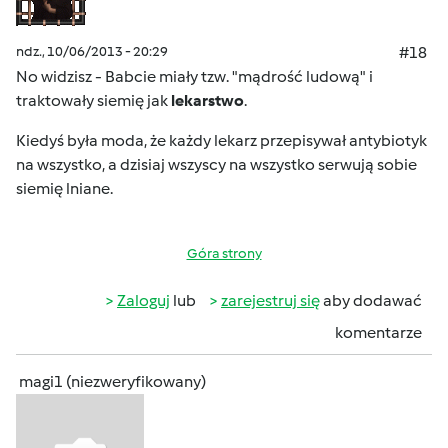
ndz., 10/06/2013 - 20:29
#18
No widzisz - Babcie miały tzw. "mądrość ludową" i
traktowały siemię jak
lekarstwo
.
Kiedyś była moda, że każdy lekarz przepisywał antybiotyk
na wszystko
, a dzisiaj wszyscy na wszystko serwują sobie
siemię lniane.
Góra strony
Zaloguj
lub
zarejestruj się
aby dodawać
komentarze
magi1 (niezweryfikowany)