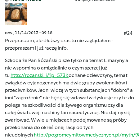
czw., 11/14/2013 - 09:18
#24
Przepraszam, ale dłuższy czas tu nie zaglądałem -
przepraszam i już raczę info.
Szkoda że Pan Różański pisze tylko na temat Limaryny a
nie wspomina o amigdalinie o czym szerzej już
tu
http://rozanski.li/?p=573K
ochane dziewczyny, temat
związków cyjanogennych ma dwie grupy zwolenników i
przeciwników. Jedni widzą w tych substancjach "dobro" a
inni "zagrożenie" nie będę się wdawał w dyskusje czy te zło
polega na szkodliwości dla żywego organizmu czy dla
całej światowej machiny farmaceutycznej. Nie dajmy się
zwariować. W wielu miejscach podejmowane są próby
przekonania do określonej racji od tych
nieudolnych
http://pogromcymitowmedycznych.pl/myth/9