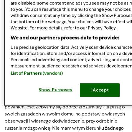
are disabled, some content and ads you see may not be as r
Góra strony
to you. You can resurface this menu to change your choices 
withdraw consent at any time by clicking the Show Purposes
the bottom of the webpage .Your choices will have effect wi
Zaloguj
lub
zarejestruj się
aby dodawać
Website. For more details, refer to our Privacy Policy.
komentarze
We and our partners process data to provide:
kokolidek
Dołączył : 08.12.2011
Use precise geolocation data. Actively scan device character
for identification. Store and/or access information on a devi
Personalised advertising and content, advertising and cont
measurement, audience research and services developmen
List of Partners (vendors)
pt., 09/27/2013 - 13:27
#5
Gabrysiu
- proszę uprzejmie. Tylko pamiętaj, że ja nie
Show Purposes
I Accept
jestem żadnym fachowcem - ot samouk ze mnie
Ja
nie piszę o żadnych dietach, nikomu nie mówię co i jak
powinien jeść. Żebyśmy się dobrze zrozumiały - ja piszę o
swoich zasadach w swoim domu, na podstawie własnych
obserwacji i własnego doświadczenie, przy odrobinie
ruszania mózgownicą. Nie mam w tym kierunku
żadnego