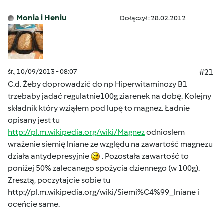
Monia i Heniu
Dołączył : 28.02.2012
śr., 10/09/2013 - 08:07
#21
C.d. Żeby doprowadzić do np Hiperwitaminozy B1
trzebaby jadać regulatnie100g ziarenek na dobę. Kolejny
składnik który wziąłem pod lupę to magnez. Ładnie
opisany jest tu
http://pl.m.wikipedia.org/wiki/Magnez
odnioslem
wrażenie siemię lniane ze względu na zawartość magnezu
działa antydepresyjnie
. Pozostała zawartość to
poniżej 50% zalecanego spożycia dziennego (w 100g).
Zresztą, poczytajcie sobie tu
http://pl.m.wikipedia.org/wiki/Siemi%C4%99_lniane
i
oceńcie same.