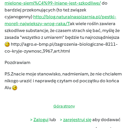
mielone-siemi%C4%99-lniane-jest-szkodliwe/
do
bardziej przekonujących (to też związek
cyjanogenny)
http://blog.naturalnaspizarnia.pl/pestki-
moreli-najwiekszy-wrog-raka/T
ak wiele roślin zawiera
szkodliwe substancje, że czasem strach się bać, myślę że
zasada "wszystko z umiarem" będzie tu najrozsądniejsza
http://agro.e-bmp.pl/zagrozenia-biologiczne-8211-
co-kryje-zywnosc,3967,art.html
Pozdrawiam
P.S.Znacie moje stanowisko, nadmieniam, że nie chciałem
nikogo urazić i naprawdę czytam od początku do końca
Alu
Góra strony
Zaloguj
lub
zarejestruj się
aby dodawać