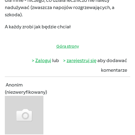
dla mnie - niczego, co dziala leczniczo nie należy
nadużywać (zwaszcza napojów rozgrzewających
, a
szkoda
).
A każdy zrobi jak będzie chciał
Góra strony
Zaloguj
lub
zarejestruj się
aby dodawać
komentarze
Anonim
(niezweryfikowany)