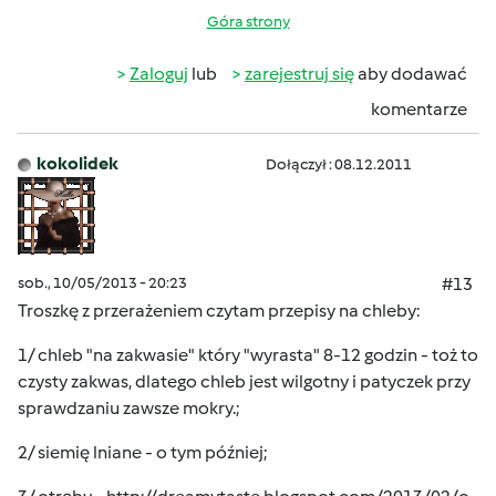
Góra strony
Zaloguj
lub
zarejestruj się
aby dodawać
komentarze
kokolidek
Dołączył : 08.12.2011
sob., 10/05/2013 - 20:23
#13
Troszkę z przerażeniem czytam przepisy na chleby:
1/ chleb "na zakwasie" który "wyrasta" 8-12 godzin - toż to
czysty zakwas, dlatego chleb jest wilgotny i patyczek przy
sprawdzaniu zawsze mokry.;
2/ siemię lniane - o tym później;