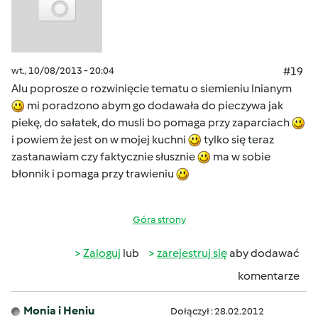
wt., 10/08/2013 - 20:04
#19
Alu poprosze o rozwinięcie tematu o siemieniu lnianym
mi poradzono abym go dodawała do pieczywa jak
piekę, do sałatek, do musli bo pomaga przy zaparciach
i powiem że jest on w mojej kuchni
tylko się teraz
zastanawiam czy faktycznie słusznie
ma w sobie
błonnik i pomaga przy trawieniu
Góra strony
Zaloguj
lub
zarejestruj się
aby dodawać
komentarze
Monia i Heniu
Dołączył : 28.02.2012