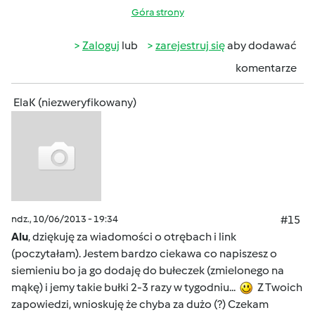
Góra strony
Zaloguj
lub
zarejestruj się
aby dodawać
komentarze
ElaK (niezweryfikowany)
ndz., 10/06/2013 - 19:34
#15
Alu
, dziękuję za wiadomości o otrębach i link
(poczytałam). Jestem bardzo ciekawa co napiszesz o
siemieniu bo ja go dodaję do bułeczek (zmielonego na
mąkę) i jemy takie bułki 2-3 razy w tygodniu...
Z Twoich
zapowiedzi, wnioskuję że chyba za dużo (?) Czekam