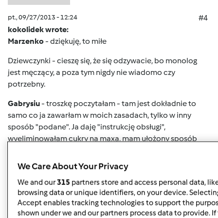
pt., 09/27/2013 - 12:24
#4
kokolidek wrote:
Marzenko
- dziękuję, to miłe
Dziewczynki - cieszę się, że się odzywacie, bo monolog
jest męczący, a poza tym nigdy nie wiadomo czy
potrzebny.
Gabrysiu
- troszkę poczytałam - tam jest dokładnie to
samo co ja zawarłam w moich zasadach, tylko w inny
sposób "podane". Ja daję "instrukcję obsługi",
wyeliminowałam cukry na maxa, mam ułożony sposób
odżywiania, jedyny cukier to owoc na czczo,
węglowodany ograniczone, przewaga warzyw itd.
We Care About Your Privacy
Haniu
- ciasta to raz kiedyś i 20 minut przed obiadem.
We and our
315
partners store and access personal data, lik
browsing data or unique identifiers, on your device. Selecting
Dziękuję Alu,
o to mi chodziło.
Accept enables tracking technologies to support the purpo
shown under we and our partners process data to provide. If 