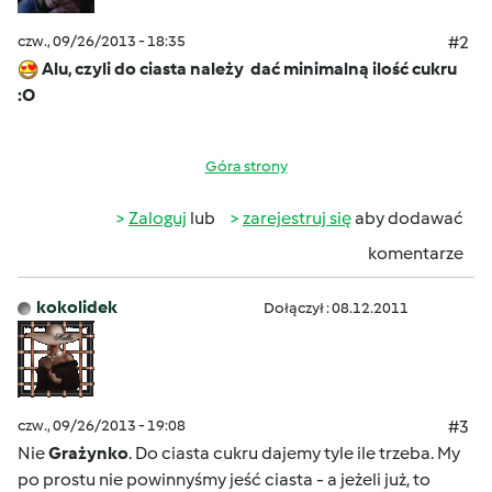
czw., 09/26/2013 - 18:35
#2
Alu, czyli do ciasta należy dać minimalną ilość cukru
:O
Góra strony
Zaloguj
lub
zarejestruj się
aby dodawać
komentarze
kokolidek
Dołączył : 08.12.2011
czw., 09/26/2013 - 19:08
#3
Nie
Grażynko
. Do ciasta cukru dajemy tyle ile trzeba. My
po prostu nie powinnyśmy jeść ciasta - a jeżeli już, to