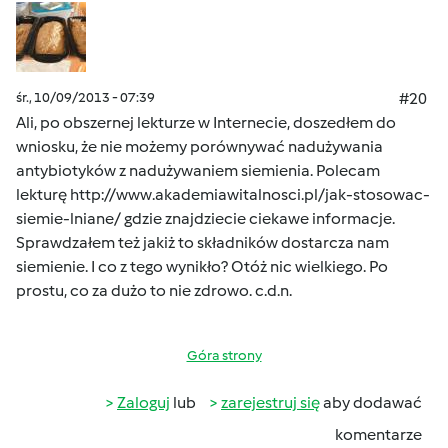
śr., 10/09/2013 - 07:39
#20
Ali, po obszernej lekturze w Internecie, doszedłem do
wniosku, że nie możemy porównywać nadużywania
antybiotyków z nadużywaniem siemienia. Polecam
lekturę
http://www.akademiawitalnosci.pl/jak-stosowac-
siemie-lniane/
gdzie znajdziecie ciekawe informacje.
Sprawdzałem też jakiż to składników dostarcza nam
siemienie. I co z tego wynikło? Otóż nic wielkiego. Po
prostu, co za dużo to nie zdrowo. c.d.n.
Góra strony
Zaloguj
lub
zarejestruj się
aby dodawać
komentarze