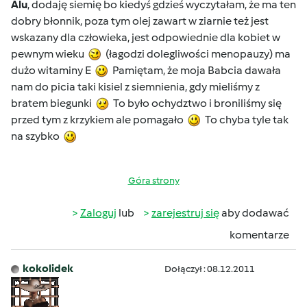
Alu
, dodaję siemię bo kiedyś gdzieś wyczytałam, że ma ten
dobry błonnik, poza tym olej zawart w ziarnie też jest
wskazany dla człowieka, jest odpowiednie dla kobiet w
pewnym wieku
(łagodzi dolegliwości menopauzy) ma
dużo witaminy E
Pamiętam, że moja Babcia dawała
nam do picia taki kisiel z siemnienia, gdy mieliśmy z
bratem biegunki
To było ochydztwo i broniliśmy się
przed tym z krzykiem ale pomagało
To chyba tyle tak
na szybko
Góra strony
Zaloguj
lub
zarejestruj się
aby dodawać
komentarze
kokolidek
Dołączył : 08.12.2011