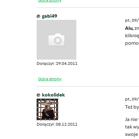
Góra strony
gabi49
pt., 09
Alu,
zn
klikni
pomoc
Dołączył : 29.04.2011
Góra strony
kokolidek
pt., 09
Też b
Ja nie
Dołączył : 08.12.2011
tak wy
swoje 