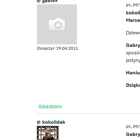
gabi49
pt., 09
kokol
Marz
Dziewc
Gabry
Dołączył : 29.04.2011
sposó
jedyn
Haniu
Dzięku
Góra strony
kokolidek
pt., 09
Gabry