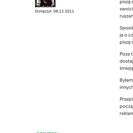
piszę 
swoic
Dołączył : 08.12.2011
rusza
Sposób
ja o c
piszę
Poza t
dostaj
śmieją
Byłam 
innych
Przepi
począt
rekla