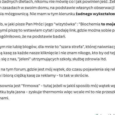
o żadnych dietach, nikomu nie mówię co i jak powinien jeść. Że
h zasadach w swoim domu, na podstawie własnych obserwacji i
nia mózgownicą. Nie mam w tym kierunku
żadnego wykształcen
, w jaki pisze Pan Mróz i jego "wizytówka" : "Biochemia
to moja
zymś piszę to wstawiam cytat i podaję link, gdzie można sobie 
 ogólnikowo, że na podstawie badań.
ym nie lubię blogów, dla mnie to "szara strefa", której naiwnia
ą kasę za każde nasze kliknięcie i nie znam nikogo, kto by od t
 się z nas, "jeleni" utrzymujących szkoły, służbę zdrowia itd.
na tym forum, gdzie jest mój wątek, do czasu pojawienia się re
 i biorą ciężką kasę za reklamy - to tak w skrócie.
sownia jest "firmowa" - tutaj jeżeli w jakiś sposób mój wątek w
ku była jasna - zyskuje thermomix
więc wcale mi to nie przeszk
mami.