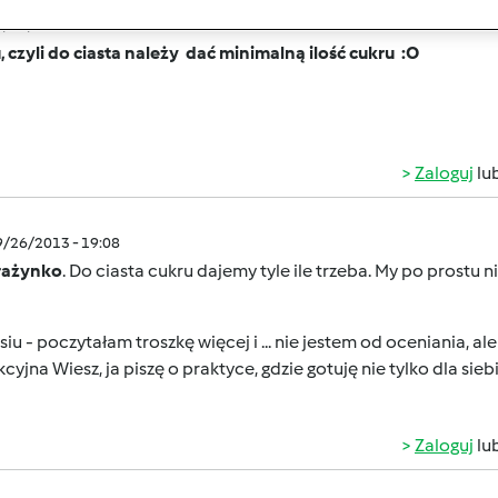
9/26/2013 - 18:35
, czyli do ciasta należy dać minimalną ilość cukru :O
Zaloguj
lu
9/26/2013 - 19:08
rażynko
. Do ciasta cukru dajemy tyle ile trzeba. My po prostu ni
iu - poczytałam troszkę więcej i ... nie jestem od oceniania, ale
kcyjna
Wiesz, ja piszę o praktyce, gdzie gotuję nie tylko dla sieb
Zaloguj
lu