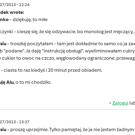
/27/2013 - 12:24
idek wrote:
enko
- dziękuję, to miłe
zynki - cieszę się, że się odzywacie, bo monolog jest męczący
siu
- troszkę poczytałam - tam jest dokładnie to samo co ja z
b "podane". Ja daję "instrukcję obsługi", wyeliminowałam cuk
y cukier to owoc na czczo, węglowodany ograniczone, przewaga
- ciasta to raz kiedyś i 20 minut przed obiadem.
ję Alu,
o to mi chodziło.
Zaloguj
lu
/27/2013 - 13:27
siu
- proszę uprzejmie. Tylko pamiętaj, że ja nie jestem żadn