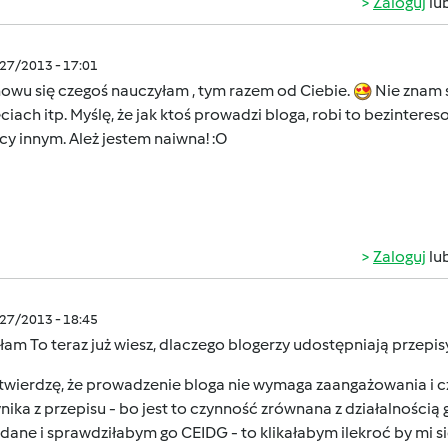
Zaloguj
lu
/27/2013 - 17:01
owu się czegoś nauczyłam , tym razem od Ciebie.
Nie znam s
ęciach itp. Myślę, że jak ktoś prowadzi bloga, robi to bezintere
y innym. Ależ jestem naiwna! :O
Zaloguj
lu
/27/2013 - 18:45
yłam
To teraz już wiesz, dlaczego blogerzy udostępniają przepi
 twierdzę, że prowadzenie bloga nie wymaga zaangażowania i cz
nika z przepisu - bo jest to czynność zrównana z działalnością
dane i sprawdziłabym go CEIDG - to klikałabym ilekroć by mi 