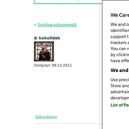
We Care
Szybka odpowiedź
We and 
identifie
support t
kokolidek
czw., 0
trackers 
You can r
Marz
by clicki
Dziewc
have effe
Dołączył : 08.12.2011
We and 
Gabry
sposó
Use preci
Store and
jedyn
advertis
Haniu
develop
List of P
Góra strony