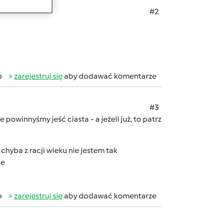
#2
b
zarejestruj się
aby dodawać komentarze
#3
e powinnyśmy jeść ciasta - a jeżeli już, to patrz
 chyba z racji wieku nie jestem tak
ie
b
zarejestruj się
aby dodawać komentarze