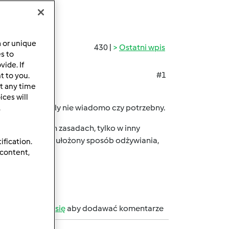
a or unique
430 |
Ostatni wpis
es to
ide. If
#1
t to you.
t any time
ces will
, a poza tym nigdy nie wiadomo czy potrzebny.
.
awarłam w moich zasadach, tylko w inny
ry na maxa, mam ułożony sposób odżywiania,
ification.
 content,
 warzyw itd.
b
zarejestruj się
aby dodawać komentarze