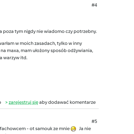
#4
, a poza tym nigdy nie wiadomo czy potrzebny.
awarłam w moich zasadach, tylko w inny
ry na maxa, mam ułożony sposób odżywiania,
 warzyw itd.
b
zarejestruj się
aby dodawać komentarze
#5
ym fachowcem - ot samouk ze mnie
Ja nie