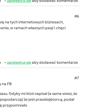
b
zarejestruj się
aby dodawać komentarze
#6
ię na tych internetowych biznesach,
sownie, w ramach własnych pasji i chęci
b
zarejestruj się
aby dodawać komentarze
#7
sy na FB
asu. Gdyby mi ktoś napisał (a sama wiesz, że
 gospodarczą) że jest przedsiębiorcą, podał
się przypomniało