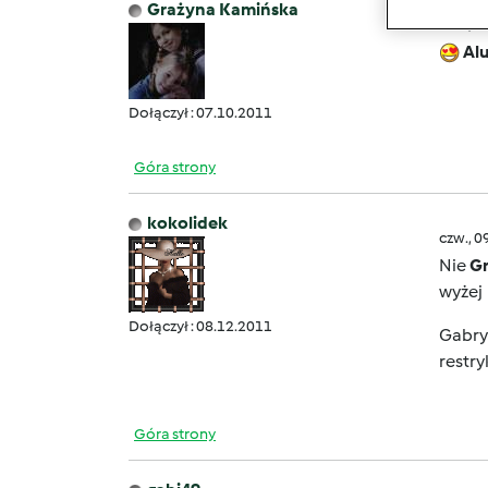
Grażyna Kamińska
czw., 0
Alu
Dołączył : 07.10.2011
Góra strony
kokolidek
czw., 0
Nie
G
wyżej
Dołączył : 08.12.2011
Gabrys
restry
Góra strony