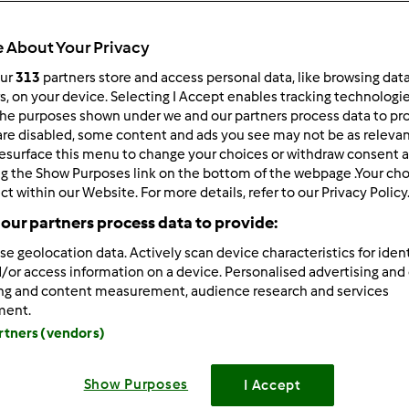
 About Your Privacy
our
313
partners store and access personal data, like browsing dat
rs, on your device. Selecting I Accept enables tracking technologi
he purposes shown under we and our partners process data to prov
9/26/2013 - 17:26
are disabled, some content and ads you see may not be as relevan
esurface this menu to change your choices or withdraw consent a
enko
- dziękuję, to miłe
ng the Show Purposes link on the bottom of the webpage .Your choi
zynki - cieszę się, że się odzywacie, bo monolog jest męczący
ct within our Website. For more details, refer to our Privacy Policy
our partners process data to provide:
siu
- troszkę poczytałam - tam jest dokładnie to samo co ja z
b "podane". Ja daję "instrukcję obsługi", wyeliminowałam cuk
se geolocation data. Actively scan device characteristics for ident
/or access information on a device. Personalised advertising and
y cukier to owoc na czczo, węglowodany ograniczone, przewaga
ing and content measurement, audience research and services
- ciasta to raz kiedyś i 20 minut przed obiadem.
ment.
artners (vendors)
Zaloguj
lu
Show Purposes
I Accept