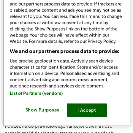
and our partners process data to provide. If trackers are
pt., 05/01/2015 - 16:30
#3
disabled, some content and ads you see may not be as
Grażko
- spokojnie. To są zasady, które chcesz
relevant to you. You can resurface this menu to change
wprowadzić w kuchni, a nie rewolucja.
your choices or withdraw consent at any time by
clicking the Show Purposes link on the bottom of the
Po kolei - na forum ogrodniczym dziewczyny wstawiały
webpage .Your choices will have effect within our
tygodniowe jadłospisy, więc mogą być inspiracją.
Website. For more details, refer to our Privacy Policy.
Oczywiście tam jest przewaga posiłków proteinowych,
We and our partners process data to provide:
ale są i węglowodanowe. Tutaj masz wątek z przepisami
http://forumogrodniczeoaza.pl/index.php/forum/44-
Use precise geolocation data. Actively scan device
kulinaria/10710-kokoli…
characteristics for identification. Store and/or access
information on a device. Personalised advertising and
Duża ilość protein powoduje szybszą utratę wagi, bo
content, advertising and content measurement,
organizm zużywa więcej energii na ich strawienie. Ale ...
audience research and services development.
jest to duże obciążenie dla organizmu, dlatego nie można
List of Partners (vendors)
stosować takiej diety dłużej niż 6 tygodni.
Show Purposes
I Accept
Jedząc posilki węglowodanowe też się chudnie, tylko
wolniej. Natomiast organizm jest mniej obciążony.
Potrzebna do prawidłowego funkcjonowania ilość