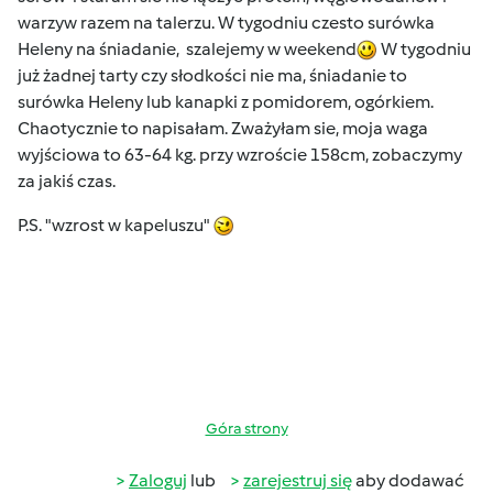
warzyw razem na talerzu. W tygodniu czesto surówka
Heleny na śniadanie, szalejemy w weekend
W tygodniu
już żadnej tarty czy słodkości nie ma, śniadanie to
surówka Heleny lub kanapki z pomidorem, ogórkiem.
Chaotycznie to napisałam. Zważyłam sie, moja waga
wyjściowa to 63-64 kg. przy wzroście 158cm, zobaczymy
za jakiś czas.
P.S. "wzrost w kapeluszu"
Góra strony
Zaloguj
lub
zarejestruj się
aby dodawać