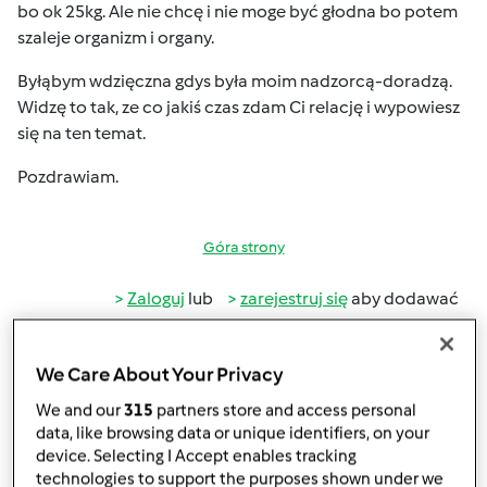
bo ok 25kg. Ale nie chcę i nie moge być głodna bo potem
szaleje organizm i organy.
Byłąbym wdzięczna gdys była moim nadzorcą-doradzą.
Widzę to tak, ze co jakiś czas zdam Ci relację i wypowiesz
się na ten temat.
Pozdrawiam.
Góra strony
Zaloguj
lub
zarejestruj się
aby dodawać
komentarze
We Care About Your Privacy
kokolidek
Dołączył : 08.12.2011
We and our
315
partners store and access personal
data, like browsing data or unique identifiers, on your
device. Selecting I Accept enables tracking
technologies to support the purposes shown under we