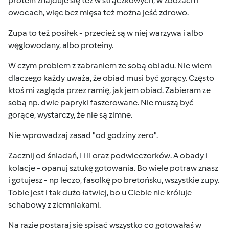
protein znajduje się też w strączkowych, w zbożach i
owocach, więc bez mięsa też można jeść zdrowo.
Zupa to też posiłek - przecież są w niej warzywa i albo
węglowodany, albo proteiny.
W czym problem z zabraniem ze sobą obiadu. Nie wiem
dlaczego każdy uważa, że obiad musi być gorący. Często
ktoś mi zagląda przez ramię, jak jem obiad. Zabieram ze
sobą np. dwie papryki faszerowane. Nie muszą być
gorące, wystarczy, że nie są zimne.
Nie wprowadzaj zasad "od godziny zero".
Zacznij od śniadań, I i II oraz podwieczorków. A obady i
kolacje - opanuj sztukę gotowania. Bo wiele potraw znasz
i gotujesz - np leczo, fasolkę po bretońsku, wszystkie zupy.
Tobie jest i tak dużo łatwiej, bo u Ciebie nie króluje
schabowy z ziemniakami.
Na razie postaraj się spisać wszystko co gotowałaś w