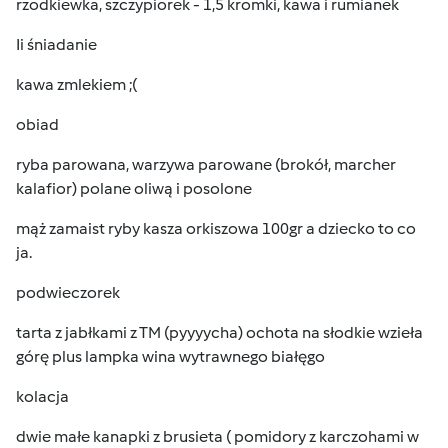
rzodkiewka, szczypiorek - 1,5 kromki, kawa i rumianek
Ii śniadanie
kawa zmlekiem ;(
obiad
ryba parowana, warzywa parowane (brokół, marcher
kalafior) polane oliwą i posolone
mąż zamaist ryby kasza orkiszowa 100gr a dziecko to co
ja.
podwieczorek
tarta z jabłkami z TM (pyyyycha) ochota na słodkie wzieła
górę plus lampka wina wytrawnego białęgo
kolacja
dwie małe kanapki z brusieta ( pomidory z karczohami w