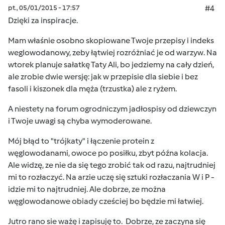
pt., 05/01/2015 - 17:57
#4
Dzięki za inspiracje.
Mam właśnie osobno skopiowane Twoje przepisy i indeks
weglowodanowy, zeby łątwiej rozróżniać je od warzyw. Na
wtorek planuje sałatkę Taty Ali, bo jedziemy na cały dzień,
ale zrobie dwie wersję: jak w przepisie dla siebie i bez
fasoli i kiszonek dla męża (trzustka) ale z ryżem.
A niestety na forum ogrodniczym jadłospisy od dziewczyn
i Twoje uwagi są chyba wymoderowane.
Mój błąd to "trójkaty" i łączenie protein z
węglowodanami, owoce po posiłku, zbyt późna kolacja.
Ale widzę, ze nie da się tego zrobić tak od razu, najtrudniej
mi to rozłaczyć. Na arzie uczę się sztuki rozłaczania W i P -
idzie mi to najtrudniej. Ale dobrze, ze można
węglowodanowe obiady cześciej bo będzie mi łatwiej.
Jutro rano sie ważę i zapisuję to. Dobrze, ze zaczyna się