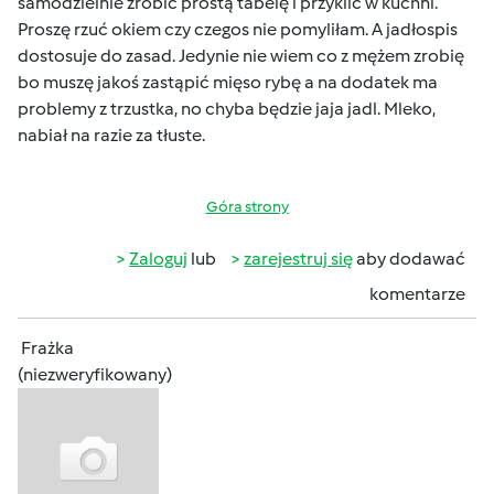
samodzielnie zrobić prostą tabelę i przyklic w kuchni.
Proszę rzuć okiem czy czegos nie pomyliłam. A jadłospis
dostosuje do zasad. Jedynie nie wiem co z mężem zrobię
bo muszę jakoś zastąpić mięso rybę a na dodatek ma
problemy z trzustka, no chyba będzie jaja jadl. Mleko,
nabiał na razie za tłuste.
Góra strony
Zaloguj
lub
zarejestruj się
aby dodawać
komentarze
Frażka
(niezweryfikowany)