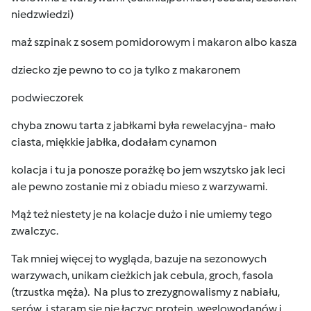
niedzwiedzi)
maż szpinak z sosem pomidorowym i makaron albo kasza
dziecko zje pewno to co ja tylko z makaronem
podwieczorek
chyba znowu tarta z jabłkami była rewelacyjna- mało
ciasta, miękkie jabłka, dodałam cynamon
kolacja i tu ja ponosze porażkę bo jem wszytsko jak leci
ale pewno zostanie mi z obiadu mieso z warzywami.
Mąż też niestety je na kolacje dużo i nie umiemy tego
zwalczyc.
Tak mniej więcej to wygląda, bazuje na sezonowych
warzywach, unikam cieżkich jak cebula, groch, fasola
(trzustka męża). Na plus to zrezygnowalismy z nabiału,
serów i staram sie nie łączyc protein, węglowodanów i