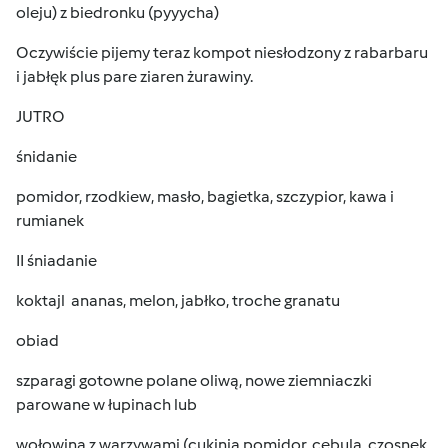
oleju) z biedronku (pyyycha)
Oczywiście pijemy teraz kompot niesłodzony z rabarbaru
i jabłęk plus pare ziaren żurawiny.
JUTRO
śnidanie
pomidor, rzodkiew, masło, bagietka, szczypior, kawa i
rumianek
II śniadanie
koktajl ananas, melon, jabłko, troche granatu
obiad
szparagi gotowne polane oliwą, nowe ziemniaczki
parowane w łupinach lub
wołowina z warzywami (cukinia,pomidor, cebula, czosnek