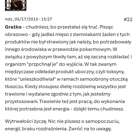
ndz., 05/17/2015 - 15:27
#22
Grażko
- chudniesz, bo przestałaś się truć. Pisząc
obrazowo - gdy jadłaś mięso z ziemniakami żaden z tych
produktów nie był strawiony jak należy, bo potrzebowały
innego środowiska w przewodzie pokarmowym. W
związku z powyższym tkwiły tam, aż się zaczną rozkladać i
organizm "przpchnął je" do wyjścia. W tak zwanym
międzyczase odkładał produkt uboczny, czyli toksyny,
które "unieszkodliwiał" w ramach samoobrony otoczką
tłuszczu. Kiedy stosujesz dietę rozdzielną wszystko jest
trawione i wydalane zgodnie z tym, jak jesteśmy
przystosowani. Trawienie też jest pracą, do wykonania
której potrzebna jest energia - dzięki temu chudniesz.
Wytrwałości życzę. Nic nie piszesz o samopoczuciu,
energii, braku rozdrażnienia. Zwróć na to uwagę.