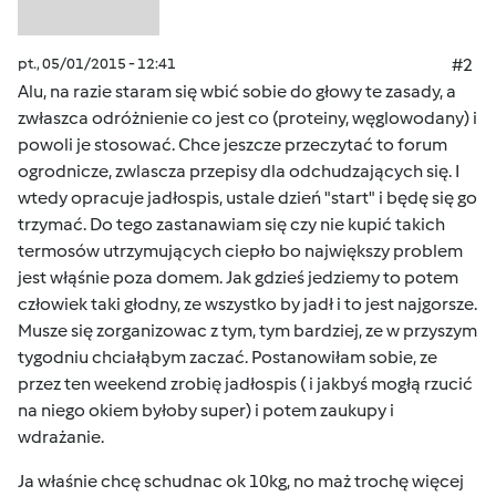
pt., 05/01/2015 - 12:41
#2
Alu, na razie staram się wbić sobie do głowy te zasady, a
zwłaszca odróżnienie co jest co (proteiny, węglowodany) i
powoli je stosować. Chce jeszcze przeczytać to forum
ogrodnicze, zwlascza przepisy dla odchudzających się. I
wtedy opracuje jadłospis, ustale dzień "start" i będę się go
trzymać. Do tego zastanawiam się czy nie kupić takich
termosów utrzymujących ciepło bo największy problem
jest włąśnie poza domem. Jak gdzieś jedziemy to potem
człowiek taki głodny, ze wszystko by jadł i to jest najgorsze.
Musze się zorganizowac z tym, tym bardziej, ze w przyszym
tygodniu chciałąbym zaczać. Postanowiłam sobie, ze
przez ten weekend zrobię jadłospis ( i jakbyś mogłą rzucić
na niego okiem byłoby super) i potem zaukupy i
wdrażanie.
Ja właśnie chcę schudnac ok 10kg, no maż trochę więcej