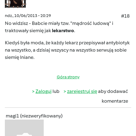
ndz., 10/06/2013 - 20:29
#18
No widzisz - Babcie miały tzw. "mądrość ludową" i
traktowały siemię jak
lekarstwo
.
Kiedyś była moda, że każdy lekarz przepisywał antybiotyk
na wszystko
, a dzisiaj wszyscy na wszystko serwują sobie
siemię lniane.
Góra strony
Zaloguj
lub
zarejestruj się
aby dodawać
komentarze
magi1 (niezweryfikowany)