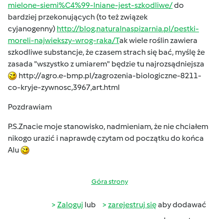
mielone-siemi%C4%99-lniane-jest-szkodliwe/
do
bardziej przekonujących (to też związek
cyjanogenny)
http://blog.naturalnaspizarnia.pl/pestki-
moreli-najwiekszy-wrog-raka/T
ak wiele roślin zawiera
szkodliwe substancje, że czasem strach się bać, myślę że
zasada "wszystko z umiarem" będzie tu najrozsądniejsza
http://agro.e-bmp.pl/zagrozenia-biologiczne-8211-
co-kryje-zywnosc,3967,art.html
Pozdrawiam
P.S.Znacie moje stanowisko, nadmieniam, że nie chciałem
nikogo urazić i naprawdę czytam od początku do końca
Alu
Góra strony
Zaloguj
lub
zarejestruj się
aby dodawać