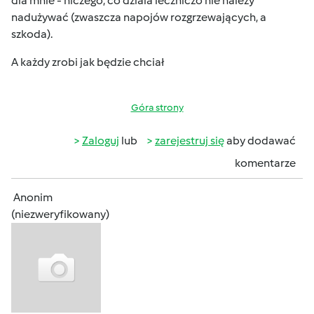
dla mnie - niczego, co dziala leczniczo nie należy
nadużywać (zwaszcza napojów rozgrzewających
, a
szkoda
).
A każdy zrobi jak będzie chciał
Góra strony
Zaloguj
lub
zarejestruj się
aby dodawać
komentarze
Anonim
(niezweryfikowany)