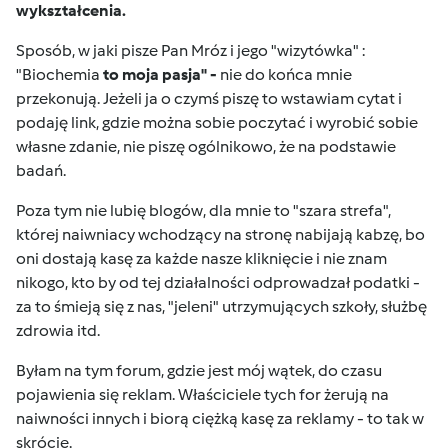
wykształcenia.
Sposób, w jaki pisze Pan Mróz i jego "wizytówka" :
"Biochemia
to moja pasja" -
nie do końca mnie
przekonują. Jeżeli ja o czymś piszę to wstawiam cytat i
podaję link, gdzie można sobie poczytać i wyrobić sobie
własne zdanie, nie piszę ogólnikowo, że na podstawie
badań.
Poza tym nie lubię blogów, dla mnie to "szara strefa",
której naiwniacy wchodzący na stronę nabijają kabzę, bo
oni dostają kasę za każde nasze kliknięcie i nie znam
nikogo, kto by od tej działalności odprowadzał podatki -
za to śmieją się z nas, "jeleni" utrzymujących szkoły, służbę
zdrowia itd.
Byłam na tym forum, gdzie jest mój wątek, do czasu
pojawienia się reklam. Właściciele tych for żerują na
naiwności innych i biorą ciężką kasę za reklamy - to tak w
skrócie.