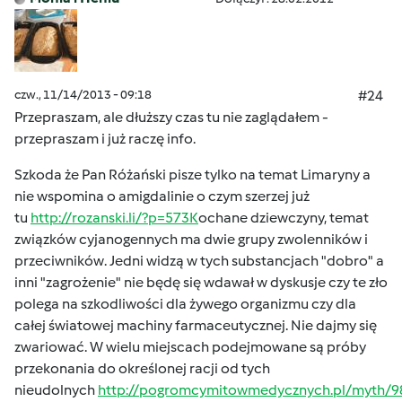
czw., 11/14/2013 - 09:18
#24
Przepraszam, ale dłuższy czas tu nie zaglądałem -
przepraszam i już raczę info.
Szkoda że Pan Różański pisze tylko na temat Limaryny a
nie wspomina o amigdalinie o czym szerzej już
tu
http://rozanski.li/?p=573K
ochane dziewczyny, temat
związków cyjanogennych ma dwie grupy zwolenników i
przeciwników. Jedni widzą w tych substancjach "dobro" a
inni "zagrożenie" nie będę się wdawał w dyskusje czy te zło
polega na szkodliwości dla żywego organizmu czy dla
całej światowej machiny farmaceutycznej. Nie dajmy się
zwariować. W wielu miejscach podejmowane są próby
przekonania do określonej racji od tych
nieudolnych
http://pogromcymitowmedycznych.pl/myth/9