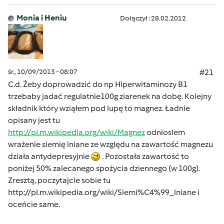
Monia i Heniu
Dołączył : 28.02.2012
śr., 10/09/2013 - 08:07
#21
C.d. Żeby doprowadzić do np Hiperwitaminozy B1
trzebaby jadać regulatnie100g ziarenek na dobę. Kolejny
składnik który wziąłem pod lupę to magnez. Ładnie
opisany jest tu
http://pl.m.wikipedia.org/wiki/Magnez
odnioslem
wrażenie siemię lniane ze względu na zawartość magnezu
działa antydepresyjnie
. Pozostała zawartość to
poniżej 50% zalecanego spożycia dziennego (w 100g).
Zresztą, poczytajcie sobie tu
http://pl.m.wikipedia.org/wiki/Siemi%C4%99_lniane
i
oceńcie same.