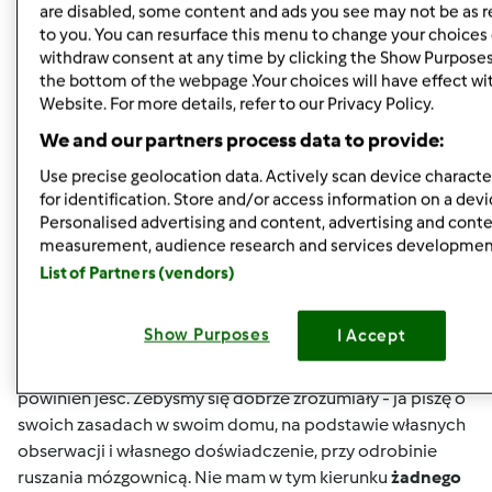
are disabled, some content and ads you see may not be as r
Góra strony
to you. You can resurface this menu to change your choices 
withdraw consent at any time by clicking the Show Purposes
the bottom of the webpage .Your choices will have effect wi
Zaloguj
lub
zarejestruj się
aby dodawać
Website. For more details, refer to our Privacy Policy.
komentarze
We and our partners process data to provide:
kokolidek
Dołączył : 08.12.2011
Use precise geolocation data. Actively scan device character
for identification. Store and/or access information on a devi
Personalised advertising and content, advertising and cont
measurement, audience research and services developmen
List of Partners (vendors)
pt., 09/27/2013 - 13:27
#5
Gabrysiu
- proszę uprzejmie. Tylko pamiętaj, że ja nie
Show Purposes
I Accept
jestem żadnym fachowcem - ot samouk ze mnie
Ja
nie piszę o żadnych dietach, nikomu nie mówię co i jak
powinien jeść. Żebyśmy się dobrze zrozumiały - ja piszę o
swoich zasadach w swoim domu, na podstawie własnych
obserwacji i własnego doświadczenie, przy odrobinie
ruszania mózgownicą. Nie mam w tym kierunku
żadnego