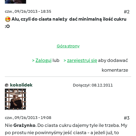
czw., 09/26/2013 - 18:35
#2
Alu, czyli do ciasta należy dać minimalną ilość cukru
:O
Góra strony
Zaloguj
lub
zarejestruj się
aby dodawać
komentarze
kokolidek
Dołączył : 08.12.2011
czw., 09/26/2013 - 19:08
#3
Nie
Grażynko
. Do ciasta cukru dajemy tyle ile trzeba. My
po prostu nie powinnyśmy jeść ciasta - a jeżeli już, to