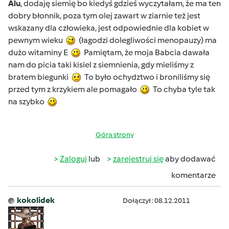
Alu
, dodaję siemię bo kiedyś gdzieś wyczytałam, że ma ten
dobry błonnik, poza tym olej zawart w ziarnie też jest
wskazany dla człowieka, jest odpowiednie dla kobiet w
pewnym wieku
(łagodzi dolegliwości menopauzy) ma
dużo witaminy E
Pamiętam, że moja Babcia dawała
nam do picia taki kisiel z siemnienia, gdy mieliśmy z
bratem biegunki
To było ochydztwo i broniliśmy się
przed tym z krzykiem ale pomagało
To chyba tyle tak
na szybko
Góra strony
Zaloguj
lub
zarejestruj się
aby dodawać
komentarze
kokolidek
Dołączył : 08.12.2011