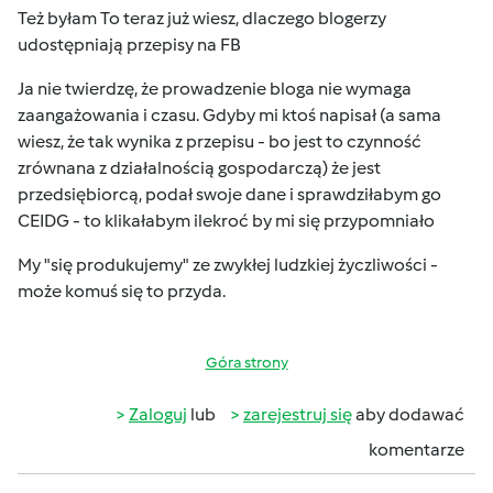
Też byłam
To teraz już wiesz, dlaczego blogerzy
udostępniają przepisy na FB
Ja nie twierdzę, że prowadzenie bloga nie wymaga
zaangażowania i czasu. Gdyby mi ktoś napisał (a sama
wiesz, że tak wynika z przepisu - bo jest to czynność
zrównana z działalnością gospodarczą) że jest
przedsiębiorcą, podał swoje dane i sprawdziłabym go
CEIDG - to klikałabym ilekroć by mi się przypomniało
My "się produkujemy" ze zwykłej ludzkiej życzliwości -
może komuś się to przyda.
Góra strony
Zaloguj
lub
zarejestruj się
aby dodawać
komentarze