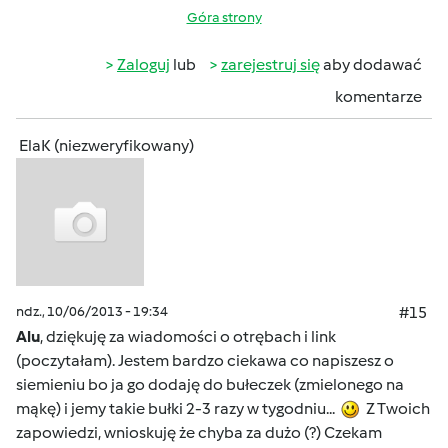
Góra strony
Zaloguj
lub
zarejestruj się
aby dodawać
komentarze
ElaK (niezweryfikowany)
ndz., 10/06/2013 - 19:34
#15
Alu
, dziękuję za wiadomości o otrębach i link
(poczytałam). Jestem bardzo ciekawa co napiszesz o
siemieniu bo ja go dodaję do bułeczek (zmielonego na
mąkę) i jemy takie bułki 2-3 razy w tygodniu...
Z Twoich
zapowiedzi, wnioskuję że chyba za dużo (?) Czekam