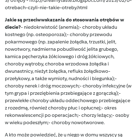
3/ otręby -
http://dreamytaste.blogspot.com/2013/02/o-
otrebach-czyli-nie-takie-otreby.html
Jakie są przeciwwskazania do stosowania otrębów w
diecie?
- niedokrwistość (anemia);- choroby układu
kostnego (np. osteoporoza);- choroby przewodu
pokarmowego (np. zapalenie żołądka, trzustki, jelit,
nowotwory, nadmierna pobudliwość jelita grubego,
kamica pęcherzyka żółciowego i dróg żółciowych,
choroby wątroby, choroba wrzodowa żołądka i
dwunastnicy, nieżyt żołądka, refluks żołądkowo-
przełykowy, a także wymioty, nudności i biegunka);-
choroby nerek i dróg moczowych;- choroby infekcyjne (w
tym grypa i przeziębienia przebiegające z gorączką);-
przewlekłe choroby układu oddechowego przebiegające
z rozedmą, również choroby płuc i opłucnej;- okres
rekonwalescencji po operacjach;- chorzy leżący;- osoby
w wieku podeszłym;- choroby nowotworowe.
A kto może powiedzieć, że u niego w domu wszyscy są