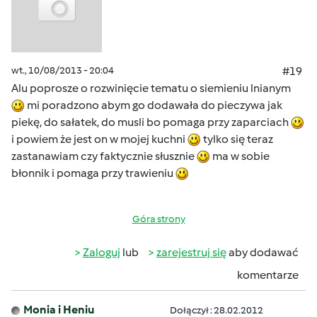
wt., 10/08/2013 - 20:04
#19
Alu poprosze o rozwinięcie tematu o siemieniu lnianym
mi poradzono abym go dodawała do pieczywa jak
piekę, do sałatek, do musli bo pomaga przy zaparciach
i powiem że jest on w mojej kuchni
tylko się teraz
zastanawiam czy faktycznie słusznie
ma w sobie
błonnik i pomaga przy trawieniu
Góra strony
Zaloguj
lub
zarejestruj się
aby dodawać
komentarze
Monia i Heniu
Dołączył : 28.02.2012