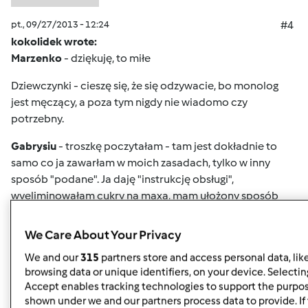
pt., 09/27/2013 - 12:24
#4
kokolidek wrote:
Marzenko
- dziękuję, to miłe
Dziewczynki - cieszę się, że się odzywacie, bo monolog
jest męczący, a poza tym nigdy nie wiadomo czy
potrzebny.
Gabrysiu
- troszkę poczytałam - tam jest dokładnie to
samo co ja zawarłam w moich zasadach, tylko w inny
sposób "podane". Ja daję "instrukcję obsługi",
wyeliminowałam cukry na maxa, mam ułożony sposób
odżywiania, jedyny cukier to owoc na czczo,
węglowodany ograniczone, przewaga warzyw itd.
We Care About Your Privacy
Haniu
- ciasta to raz kiedyś i 20 minut przed obiadem.
We and our
315
partners store and access personal data, lik
browsing data or unique identifiers, on your device. Selecting
Dziękuję Alu,
o to mi chodziło.
Accept enables tracking technologies to support the purpo
shown under we and our partners process data to provide. If 