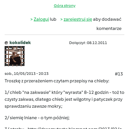
Góra strony
Zaloguj
lub
zarejestruj się
aby dodawać
komentarze
kokolidek
Dołączył : 08.12.2011
sob., 10/05/2013 - 20:23
#13
Troszkę z przerażeniem czytam przepisy na chleby:
1/ chleb "na zakwasie" który "wyrasta" 8-12 godzin - toż to
czysty zakwas, dlatego chleb jest wilgotny i patyczek przy
sprawdzaniu zawsze mokry.;
2/ siemię lniane - o tym później;