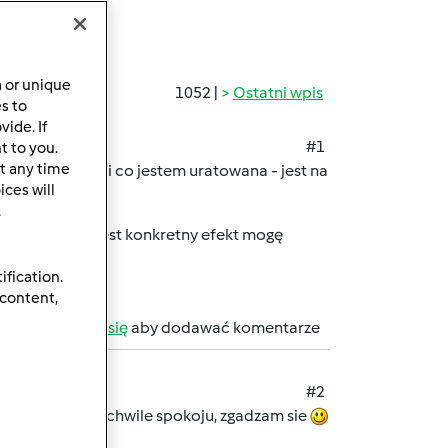
a or unique
1052 |
Ostatni wpis
es to
ide. If
#1
t to you.
t any time
odziny , ale póki co jestem uratowana - jest na
ces will
.
a - dopiero jak jest konkretny efekt mogę
resztą kto lubi
ification.
 content,
b
zarejestruj się
aby dodawać komentarze
#2
isz, trzeba miec chwile spokoju, zgadzam sie