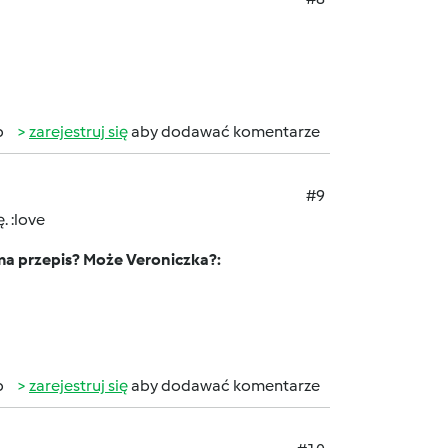
b
zarejestruj się
aby dodawać komentarze
#9
. :love
 ma przepis? Może Veroniczka?:
b
zarejestruj się
aby dodawać komentarze