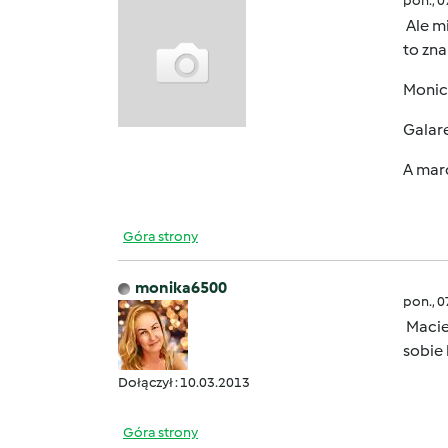
pon., 
Ale mi
to zna
Monic
Galare
A mar
Góra strony
monika6500
pon., 
Macie 
sobie
Dołączył : 10.03.2013
Góra strony