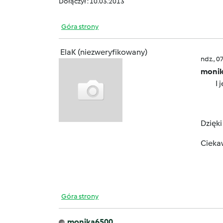
Dołączył : 10.03.2013
Góra strony
ElaK (niezweryfikowany)
ndz., 0
monik
I 
Dzięki
Ciekaw
Góra strony
monika6500