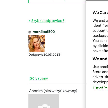
We Care
Szybka odpowiedź
We and 
identifie
support t
monika6500
ndz., 0
trackers 
You can r
Verciu
by clicki
wczas
have effe
Dołączył : 10.03.2013
Ja t
We and 
pocz
Use preci
Store and
advertis
Góra strony
develop
List of P
Anonim (niezweryfikowany)
ndz., 0
Okazja
Jak kr