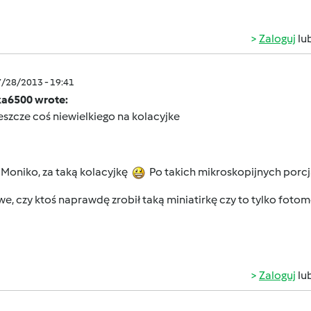
Zaloguj
lu
7/28/2013 - 19:41
a6500 wrote:
jeszcze coś niewielkiego na kolacyjke
 Moniko, za taką kolacyjkę
Po takich mikroskopijnych porcj
e, czy ktoś naprawdę zrobił taką miniatirkę czy to tylko fot
Zaloguj
lu