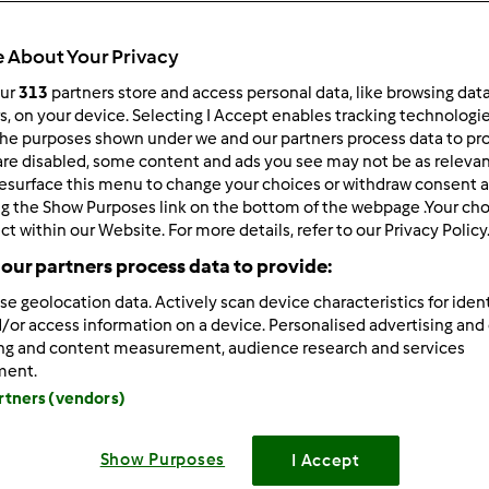
 About Your Privacy
our
313
partners store and access personal data, like browsing dat
rs, on your device. Selecting I Accept enables tracking technologi
he purposes shown under we and our partners process data to prov
7/28/2013 - 08:42
are disabled, some content and ads you see may not be as relevan
esurface this menu to change your choices or withdraw consent a
 okazja do zrobienia by się znalazła gdyż mój brat ma dzisiaj ur
ng the Show Purposes link on the bottom of the webpage .Your choi
ach z żoną i wnuczkiem
ct within our Website. For more details, refer to our Privacy Policy
o lubie takie rzeczy robić jak jestem sama i nikt nie przeszkadz
our partners process data to provide:
ęstować
nie lubię kulinarnych wpadek tak samo jak Ty Verciu, z
se geolocation data. Actively scan device characteristics for ident
/or access information on a device. Personalised advertising and
ing and content measurement, audience research and services
Zaloguj
lu
ment.
artners (vendors)
7/28/2013 - 09:27
 sie zdarzy, Monis
I polubisz ta "zabawe". Tylko, jak mòw
Show Purposes
I Accept
eca sie po domu, przeszkadzaja, to nie robota