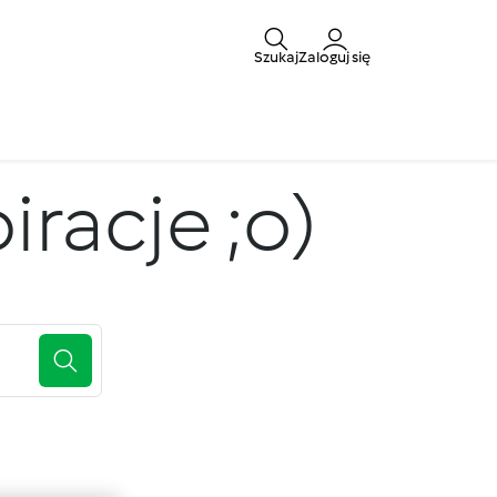
Szukaj
Zaloguj się
iracje ;o)