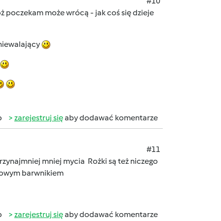
#10
ż poczekam może wrócą - jak coś się dzieje
niewalający
b
zarejestruj się
aby dodawać komentarze
#11
przynajmniej mniej mycia
Rożki są też niczego
czowym barwnikiem
b
zarejestruj się
aby dodawać komentarze