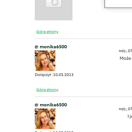
Góra strony
monika6500
ndz., 0
Może m
Dołączył : 10.03.2013
Góra strony
monika6500
ndz., 0
I 