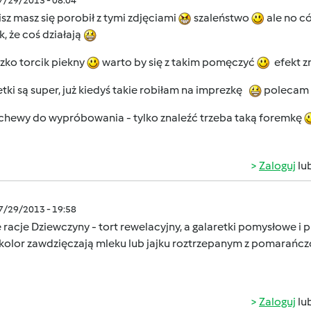
07/29/2013 - 08:04
sz masz się porobił z tymi zdjęciami
szaleństwo
ale no có
k, że coś działają
zko torcik piekny
warto by się z takim pomęczyć
efekt z
tki są super, już kiedyś takie robiłam na imprezkę
polecam
chewy do wypróbowania - tylko znaleźć trzeba taką foremkę
Zaloguj
lu
07/29/2013 - 19:58
racje Dziewczyny - tort rewelacyjny, a galaretki pomysłowe i 
 kolor zawdzięczają mleku lub jajku roztrzepanym z pomarań
Zaloguj
lu