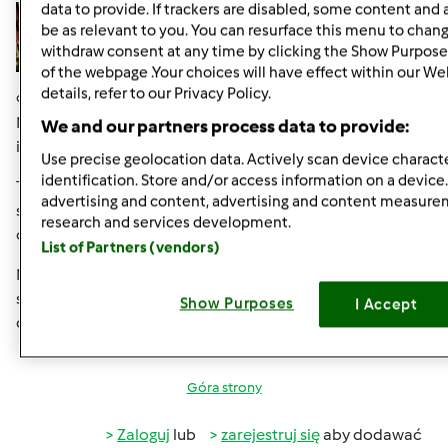
data to provide. If trackers are disabled, some content and
be as relevant to you. You can resurface this menu to chan
withdraw consent at any time by clicking the Show Purpose
of the webpage .Your choices will have effect within our We
details, refer to our Privacy Policy.
czw., 08/22/2013 - 13:13
#6
Moja bratowa też robi takie cudeńka i sprzedaje w
We and our partners process data to provide:
internecie.
Use precise geolocation data. Actively scan device characte
identification. Store and/or access information on a device
Tu macie link:
http://www.mirelka.pl/sklep/kufry-
advertising and content, advertising and content measur
szkatulki-c-27.html?
research and services development.
osCsid=f84994caada4b05cb7e8c02650ea78b9
List of Partners (vendors)
Może i Ty Magi zaczniesz działać na większą skalę i
sprzedawać... myślę, że miałabyś dużo chętnych na te
Show Purposes
I Accept
cuda ;o)
Góra strony
Zaloguj
lub
zarejestruj się
aby dodawać