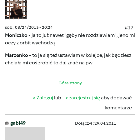
sob., 08/24/2013 - 20:24
#17
Moniczko
- ja to już nawet "gęby nie rozdziawiam"
, jeno mi
oczy z orbit wychodzą
Marzenko
- to ja się też ustawiam w kolejce
, jak będziesz
chciała mi coś zrobić to daj znać na pw
Góra strony
Zaloguj
lub
zarejestruj się
aby dodawać
komentarze
gabi49
Dołączył : 29.04.2011