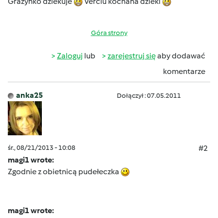
Grazynko dziekuje
Verciu kochana dzieki
Góra strony
Zaloguj
lub
zarejestruj się
aby dodawać
komentarze
anka25
Dołączył : 07.05.2011
śr., 08/21/2013 - 10:08
#2
magi1 wrote:
Zgodnie z obietnicą pudełeczka
magi1 wrote: