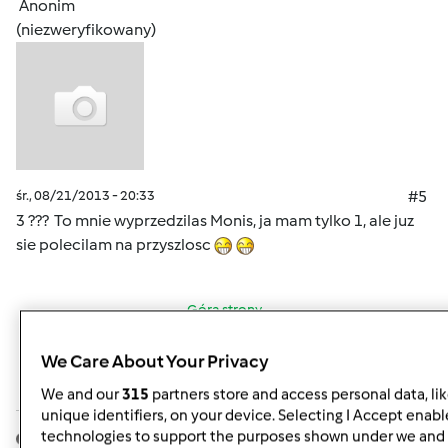
Anonim
(niezweryfikowany)
śr., 08/21/2013 - 20:33
#5
3 ??? To mnie wyprzedzilas Monis, ja mam tylko 1, ale juz
sie polecilam na przyszlosc
Góra strony
Zaloguj
lub
zarejestruj się
aby dodawać
We Care About Your Privacy
komentarze
We and our
315
partners store and access personal data, li
unique identifiers, on your device. Selecting I Accept enabl
technologies to support the purposes shown under we and 
anka25
Dołączył : 07.05.2011