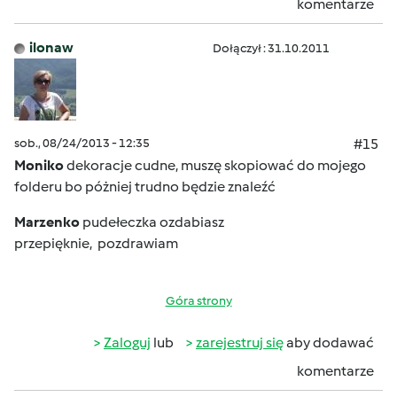
komentarze
ilonaw
Dołączył : 31.10.2011
sob., 08/24/2013 - 12:35
#15
Moniko
dekoracje cudne, muszę skopiować do mojego
folderu bo póżniej trudno będzie znaleźć
Marzenko
pudełeczka ozdabiasz
przepięknie, pozdrawiam
Góra strony
Zaloguj
lub
zarejestruj się
aby dodawać
komentarze