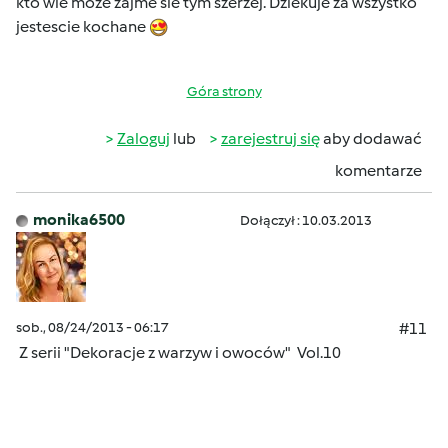
kto wie moze zajme sie tym szerzej. Dziekuje za wszystko
jestescie kochane
Góra strony
Zaloguj
lub
zarejestruj się
aby dodawać
komentarze
monika6500
Dołączył : 10.03.2013
sob., 08/24/2013 - 06:17
#11
Z serii "Dekoracje z warzyw i owoców" Vol.10