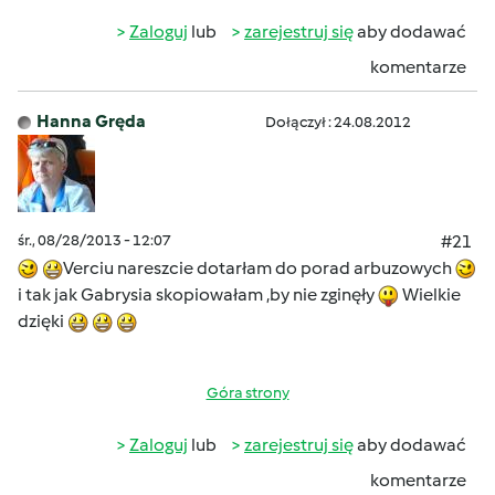
Zaloguj
lub
zarejestruj się
aby dodawać
komentarze
Hanna Gręda
Dołączył : 24.08.2012
śr., 08/28/2013 - 12:07
#21
Verciu nareszcie dotarłam do porad arbuzowych
i tak jak Gabrysia skopiowałam ,by nie zginęły
Wielkie
dzięki
Góra strony
Zaloguj
lub
zarejestruj się
aby dodawać
komentarze