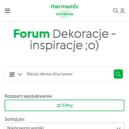
Przejdź do treści
Forum
Dekoracje -
inspiracje ;o)
Rozszerz wyszukiwanie
Filtry
Sortuj po:
Najnowsze wyniki