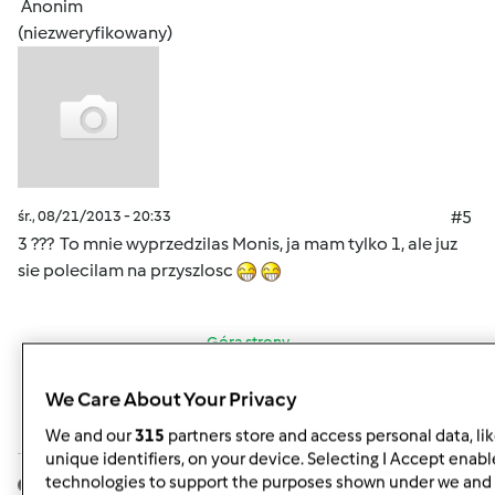
Anonim
(niezweryfikowany)
śr., 08/21/2013 - 20:33
#5
3 ??? To mnie wyprzedzilas Monis, ja mam tylko 1, ale juz
sie polecilam na przyszlosc
Góra strony
Zaloguj
lub
zarejestruj się
aby dodawać
We Care About Your Privacy
komentarze
We and our
315
partners store and access personal data, li
unique identifiers, on your device. Selecting I Accept enabl
technologies to support the purposes shown under we and 
anka25
Dołączył : 07.05.2011