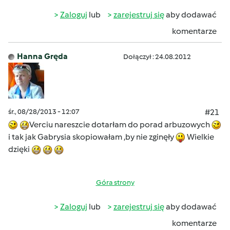
Zaloguj
lub
zarejestruj się
aby dodawać
komentarze
Hanna Gręda
Dołączył : 24.08.2012
śr., 08/28/2013 - 12:07
#21
Verciu nareszcie dotarłam do porad arbuzowych
i tak jak Gabrysia skopiowałam ,by nie zginęły
Wielkie
dzięki
Góra strony
Zaloguj
lub
zarejestruj się
aby dodawać
komentarze