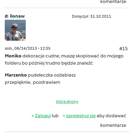
komentarze
ilonaw
Dołączył : 31.10.2011
sob., 08/24/2013 - 12:35
#15
Moniko
dekoracje cudne, muszę skopiować do mojego
folderu bo póżniej trudno będzie znaleźć
Marzenko
pudełeczka ozdabiasz
przepięknie, pozdrawiam
Góra strony
Zaloguj
lub
zarejestruj się
aby dodawać
komentarze