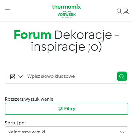
Przejdź do treści
Forum
Dekoracje -
inspiracje ;o)
Rozszerz wyszukiwanie
Filtry
Sortuj po:
Najnowsze wyniki