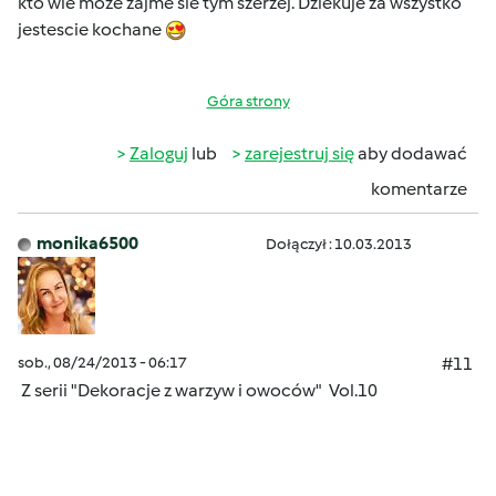
kto wie moze zajme sie tym szerzej. Dziekuje za wszystko
jestescie kochane
Góra strony
Zaloguj
lub
zarejestruj się
aby dodawać
komentarze
monika6500
Dołączył : 10.03.2013
sob., 08/24/2013 - 06:17
#11
Z serii "Dekoracje z warzyw i owoców" Vol.10