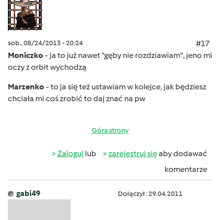
sob., 08/24/2013 - 20:24
#17
Moniczko
- ja to już nawet "gęby nie rozdziawiam"
, jeno mi
oczy z orbit wychodzą
Marzenko
- to ja się też ustawiam w kolejce
, jak będziesz
chciała mi coś zrobić to daj znać na pw
Góra strony
Zaloguj
lub
zarejestruj się
aby dodawać
komentarze
gabi49
Dołączył : 29.04.2011