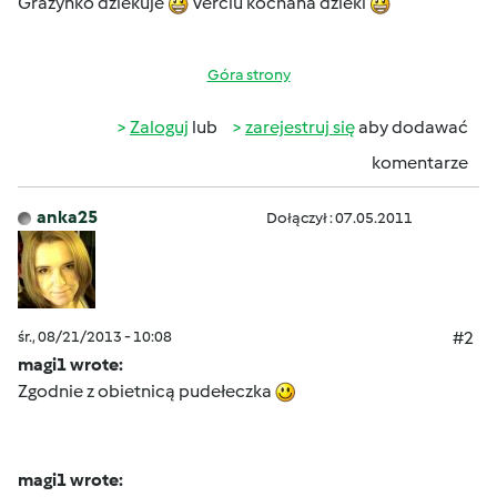
Grazynko dziekuje
Verciu kochana dzieki
Góra strony
Zaloguj
lub
zarejestruj się
aby dodawać
komentarze
anka25
Dołączył : 07.05.2011
śr., 08/21/2013 - 10:08
#2
magi1 wrote:
Zgodnie z obietnicą pudełeczka
magi1 wrote: