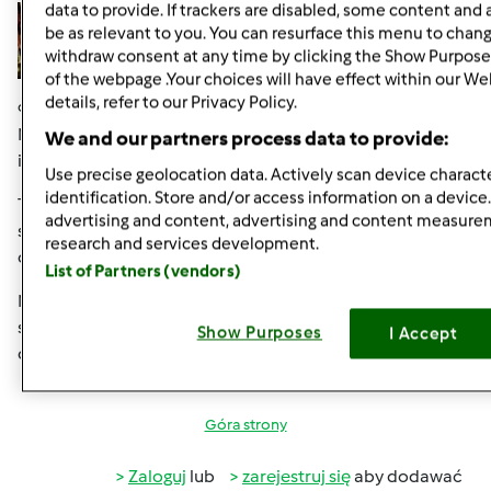
data to provide. If trackers are disabled, some content and
be as relevant to you. You can resurface this menu to chan
withdraw consent at any time by clicking the Show Purpose
of the webpage .Your choices will have effect within our We
details, refer to our Privacy Policy.
czw., 08/22/2013 - 13:13
#6
Moja bratowa też robi takie cudeńka i sprzedaje w
We and our partners process data to provide:
internecie.
Use precise geolocation data. Actively scan device characte
identification. Store and/or access information on a device
Tu macie link:
http://www.mirelka.pl/sklep/kufry-
advertising and content, advertising and content measur
szkatulki-c-27.html?
research and services development.
osCsid=f84994caada4b05cb7e8c02650ea78b9
List of Partners (vendors)
Może i Ty Magi zaczniesz działać na większą skalę i
sprzedawać... myślę, że miałabyś dużo chętnych na te
Show Purposes
I Accept
cuda ;o)
Góra strony
Zaloguj
lub
zarejestruj się
aby dodawać