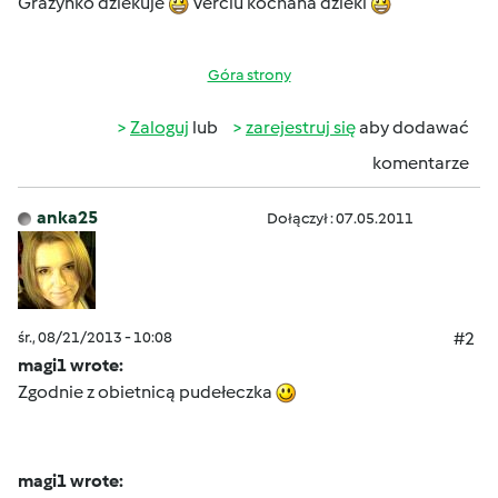
Grazynko dziekuje
Verciu kochana dzieki
Góra strony
Zaloguj
lub
zarejestruj się
aby dodawać
komentarze
anka25
Dołączył : 07.05.2011
śr., 08/21/2013 - 10:08
#2
magi1 wrote:
Zgodnie z obietnicą pudełeczka
magi1 wrote: