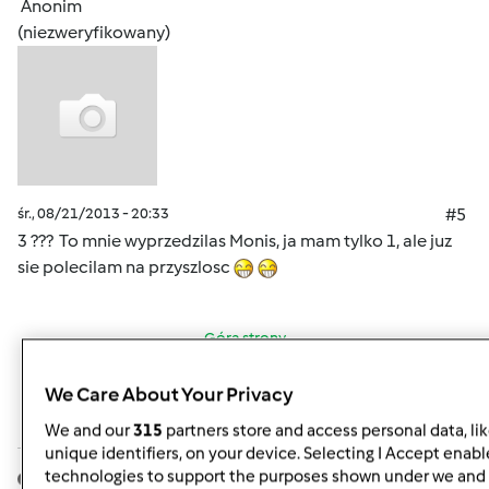
Anonim
(niezweryfikowany)
śr., 08/21/2013 - 20:33
#5
3 ??? To mnie wyprzedzilas Monis, ja mam tylko 1, ale juz
sie polecilam na przyszlosc
Góra strony
Zaloguj
lub
zarejestruj się
aby dodawać
We Care About Your Privacy
komentarze
We and our
315
partners store and access personal data, li
unique identifiers, on your device. Selecting I Accept enabl
technologies to support the purposes shown under we and 
anka25
Dołączył : 07.05.2011