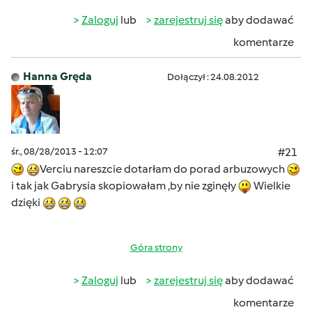
Zaloguj
lub
zarejestruj się
aby dodawać
komentarze
Hanna Gręda
Dołączył : 24.08.2012
śr., 08/28/2013 - 12:07
#21
Verciu nareszcie dotarłam do porad arbuzowych
i tak jak Gabrysia skopiowałam ,by nie zginęły
Wielkie
dzięki
Góra strony
Zaloguj
lub
zarejestruj się
aby dodawać
komentarze