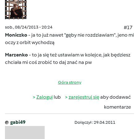
sob., 08/24/2013 - 20:24
#17
Moniczko
- ja to już nawet "gęby nie rozdziawiam"
, jeno mi
oczy z orbit wychodzą
Marzenko
- to ja się też ustawiam w kolejce
, jak będziesz
chciała mi coś zrobić to daj znać na pw
Góra strony
Zaloguj
lub
zarejestruj się
aby dodawać
komentarze
gabi49
Dołączył : 29.04.2011