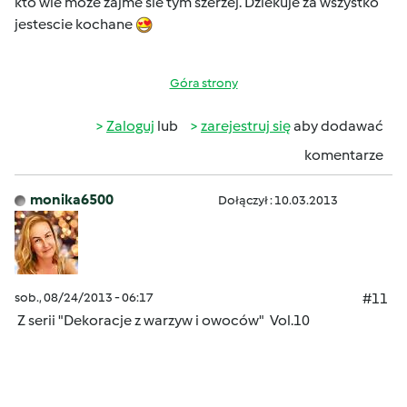
kto wie moze zajme sie tym szerzej. Dziekuje za wszystko
jestescie kochane
Góra strony
Zaloguj
lub
zarejestruj się
aby dodawać
komentarze
monika6500
Dołączył : 10.03.2013
sob., 08/24/2013 - 06:17
#11
Z serii "Dekoracje z warzyw i owoców" Vol.10