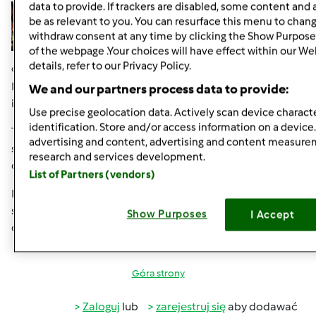
data to provide. If trackers are disabled, some content and
be as relevant to you. You can resurface this menu to chan
withdraw consent at any time by clicking the Show Purpose
of the webpage .Your choices will have effect within our We
details, refer to our Privacy Policy.
czw., 08/22/2013 - 13:13
#6
Moja bratowa też robi takie cudeńka i sprzedaje w
We and our partners process data to provide:
internecie.
Use precise geolocation data. Actively scan device characte
identification. Store and/or access information on a device
Tu macie link:
http://www.mirelka.pl/sklep/kufry-
advertising and content, advertising and content measur
szkatulki-c-27.html?
research and services development.
osCsid=f84994caada4b05cb7e8c02650ea78b9
List of Partners (vendors)
Może i Ty Magi zaczniesz działać na większą skalę i
sprzedawać... myślę, że miałabyś dużo chętnych na te
Show Purposes
I Accept
cuda ;o)
Góra strony
Zaloguj
lub
zarejestruj się
aby dodawać