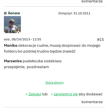
komentarze
ilonaw
Dołączył : 31.10.2011
sob., 08/24/2013 - 12:35
#15
Moniko
dekoracje cudne, muszę skopiować do mojego
folderu bo póżniej trudno będzie znaleźć
Marzenko
pudełeczka ozdabiasz
przepięknie, pozdrawiam
Góra strony
Zaloguj
lub
zarejestruj się
aby dodawać
komentarze