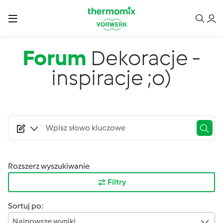
Przejdź do treści
Forum
Dekoracje -
inspiracje ;o)
Rozszerz wyszukiwanie
Filtry
Sortuj po:
Najnowsze wyniki