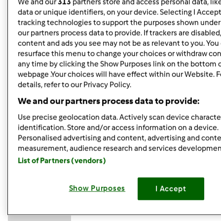
We and our
313
partners store and access personal data, lik
Dziewczynki życzę wytrwania w trudach dnia
data or unique identifiers, on your device. Selecting I Accep
codziennego i aby do wiosny. Buziaczki
tracking technologies to support the purposes shown unde
our partners process data to provide. If trackers are disable
Zgadzam sie z Toba Grazynko, calkowicie
Choc na
content and ads you see may not be as relevant to you. You
chwile "wpadlam" na pogaduszki, bo w tym nawale zajec,
resurface this menu to change your choices or withdraw con
ostatnio malo sie slyszalysmy, i zatesknilam
any time by clicking the Show Purposes link on the bottom 
Zawsze to przyjemnie, choc w biegu prawie, zajrzec tutaj, i
webpage .Your choices will have effect within our Website. 
details, refer to our Privacy Policy.
dowiedziec sie jak leci, i co slychac
I co kto porabia
Buziaki dla wszystkich
We and our partners process data to provide:
Use precise geolocation data. Actively scan device character
identification. Store and/or access information on a device.
Góra strony
Personalised advertising and content, advertising and cont
measurement, audience research and services developmen
Zaloguj
lub
zarejestruj się
aby dodawać
List of Partners (vendors)
komentarze
Show Purposes
I Accept
Anonim
(niezweryfikowany)