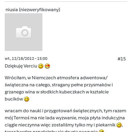
niusia (niezweryfikowany)
wt., 12/18/2012 - 15:00
#15
Dziękuję Verciu
Wróciłam, w Niemczech atmosfera adwentowa/
świąteczna na całego, stragany pełne przysmaków i
grzanego wina w słodkich kubeczkach w kształcie
bucików
wracam do nauki i przygotowań świątecznych, tym razem
mój Termoś ma nie lada wyzwanie, moja płyta indukcyjna
ciągle nieczynna więc zostaliśmy tylko my i piekarnik
,
teraz bardzo przydałoby się drugie naczynie