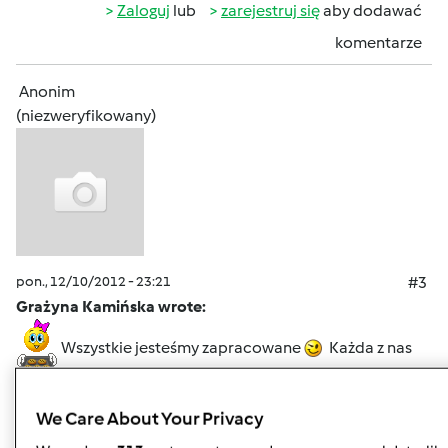
Zaloguj
lub
zarejestruj się
aby dodawać
komentarze
Anonim
(niezweryfikowany)
pon., 12/10/2012 - 23:21
#3
Grażyna Kamińska wrote:
Wszystkie jesteśmy zapracowane
Każda z nas
ma swój harmonogram
Święta idą, więc próbuję
przepisy z przepisowni, aby zabłysnąć przy świątecznym
We Care About Your Privacy
stole
Zima daje nam wszystkim w "kość"