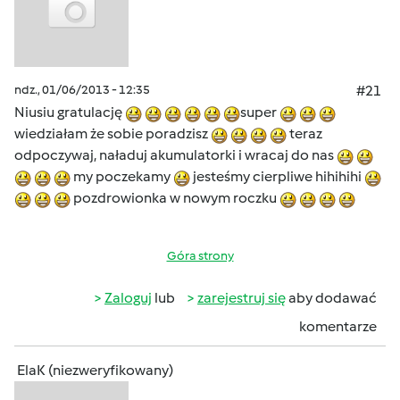
ndz., 01/06/2013 - 12:35
#21
Niusiu gratulację
super
wiedziałam że sobie poradzisz
teraz
odpoczywaj, naładuj akumulatorki i wracaj do nas
my poczekamy
jesteśmy cierpliwe hihihihi
pozdrowionka w nowym roczku
Góra strony
Zaloguj
lub
zarejestruj się
aby dodawać
komentarze
ElaK (niezweryfikowany)