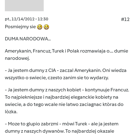
pt., 12/14/2012 - 12:30
#12
Posmiejmy sie
DUMA NARODOWA...
Amerykanin, Francuz, Turek i Polak rozmawiaja o.... dumie
narodowej.
- Ja jestem dumny z CIA - zaczal Amerykanin. Oni wiedza
wszystko o swiecie, czesto zanim sie to wydarzy.
- Ja jestem dumny z naszych kobiet - kontynuuje Francuz.
To najpiekniejsze i najbardziej eleganckie kobiety na
swiecie, a do tego wcale nie latwo zaciagnac ktòras do
lòzka.
- Moze to glupio zabrzmi - mòwi Turek - ale ja jestem
dumny z naszych dywanòw. To najbardziej okazale