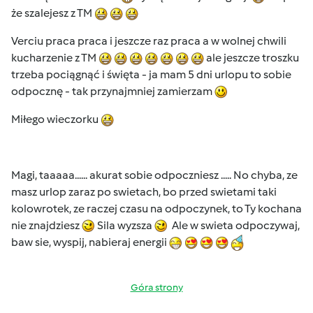
że szalejesz z TM
Verciu praca praca i jeszcze raz praca a w wolnej chwili
kucharzenie z TM
ale jeszcze troszku
trzeba pociągnąć i święta - ja mam 5 dni urlopu to sobie
odpocznę - tak przynajmniej zamierzam
Miłego wieczorku
Magi, taaaaa...... akurat sobie odpoczniesz ..... No chyba, ze
masz urlop zaraz po swietach, bo przed swietami taki
kolowrotek, ze raczej czasu na odpoczynek, to Ty kochana
nie znajdziesz
Sila wyzsza
Ale w swieta odpoczywaj,
baw sie, wyspij, nabieraj energii
Góra strony