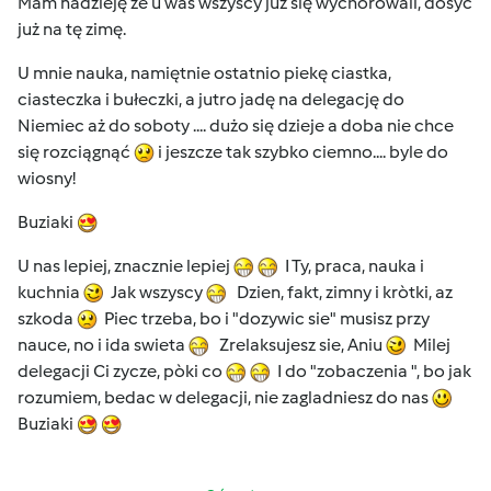
Mam nadzieję że u was wszyscy już się wychorowali, dosyć
już na tę zimę.
U mnie nauka, namiętnie ostatnio piekę ciastka,
ciasteczka i bułeczki, a jutro jadę na delegację do
Niemiec aż do soboty .... dużo się dzieje a doba nie chce
się rozciągnąć
i jeszcze tak szybko ciemno.... byle do
wiosny!
Buziaki
U nas lepiej, znacznie lepiej
I Ty, praca, nauka i
kuchnia
Jak wszyscy
Dzien, fakt, zimny i kròtki, az
szkoda
Piec trzeba, bo i "dozywic sie" musisz przy
nauce, no i ida swieta
Zrelaksujesz sie, Aniu
Milej
delegacji Ci zycze, pòki co
I do "zobaczenia ", bo jak
rozumiem, bedac w delegacji, nie zagladniesz do nas
Buziaki