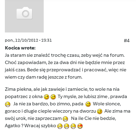
pon., 12/10/2012 - 23:31
#4
Kocica wrote:
Ja staram sie znaleźć trochę czasu, zeby wejć na forum.
Choć zapowiadam, że za dwa dni nie będzie mnie przez
jakiś czas. Bede się przeprowadzać i pracować, więc nie
wiem czy dam radę jeszcze z forum.
Zima piekna, ale jak zawieje i zamiecie, to wole na nia
popatrzec z okna
Ty mysle, ze lubisz zime , prawda
Ja nie za bardzo, bo zimno, pada
Wole slonce,
goraco i dlugie cieple wieczory na dworzu
Ale zima ma
swòj urok, nie zaprzeczam
Na ile Cie nie bedzie,
Agatko ? Wracaj szybko