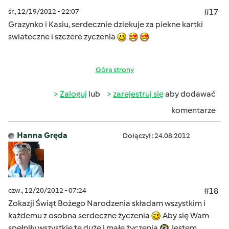
śr., 12/19/2012 - 22:07
#17
Grazynko i Kasiu, serdecznie dziekuje za piekne kartki
swiateczne i szczere zyczenia
Góra strony
Zaloguj
lub
zarejestruj się
aby dodawać
komentarze
Hanna Gręda
Dołączył : 24.08.2012
czw., 12/20/2012 - 07:24
#18
Zokazji Świąt Bożego Narodzenia składam wszystkim i
każdemu z osobna serdeczne życzenia
Aby się Wam
spełniły wszystkie te duże i małe życzenia
Jestem