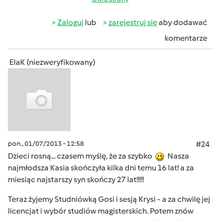
Zaloguj
lub
zarejestruj się
aby dodawać
komentarze
ElaK (niezweryfikowany)
pon., 01/07/2013 - 12:58
#24
Dzieci rosną... czasem myślę, że za szybko
Nasza
najmłodsza Kasia skończyła kilka dni temu 16 lat! a za
miesiąc najstarszy syn skończy 27 lat!!!!!
Teraz żyjemy Studniówką Gosi i sesją Krysi - a za chwilę jej
licencjat i wybór studiów magisterskich. Potem znów