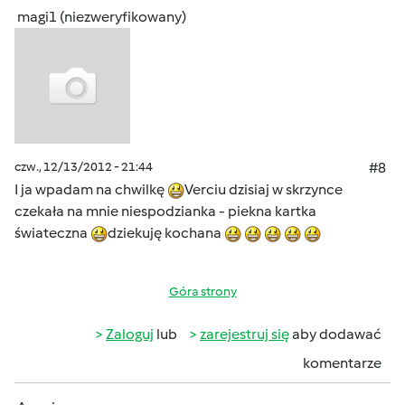
magi1 (niezweryfikowany)
czw., 12/13/2012 - 21:44
#8
I ja wpadam na chwilkę
Verciu dzisiaj w skrzynce
czekała na mnie niespodzianka - piekna kartka
świateczna
dziekuję kochana
Góra strony
Zaloguj
lub
zarejestruj się
aby dodawać
komentarze