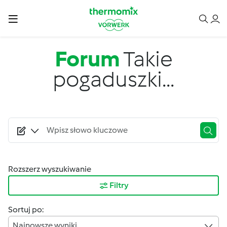
Przejdź do treści
Forum
Takie
pogaduszki...
Rozszerz wyszukiwanie
Filtry
Sortuj po:
Najnowsze wyniki