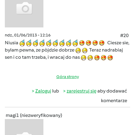
ndz., 01/06/2013 - 12:16
#20
Niusia
Ciesze sie,
bylam pewna, ze pòjdzie dobrze
Teraz nadrabiaj
sen i co tam trzeba, i wracaj do nas
Góra strony
Zaloguj
lub
zarejestruj się
aby dodawać
komentarze
magi1 (niezweryfikowany)