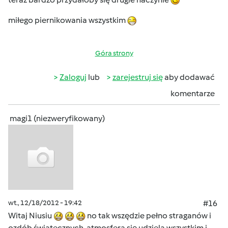
miłego piernikowania wszystkim
Góra strony
Zaloguj
lub
zarejestruj się
aby dodawać
komentarze
magi1 (niezweryfikowany)
wt., 12/18/2012 - 19:42
#16
Witaj Niusiu
no tak wszędzie pełno straganów i
ozdób światecznych, atmosfera się udziela wszystkim i