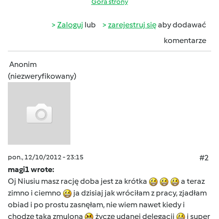
Góra strony
Zaloguj
lub
zarejestruj się
aby dodawać
komentarze
Anonim
(niezweryfikowany)
pon., 12/10/2012 - 23:15
#2
magi1 wrote:
Oj Niusiu masz rację doba jest za krótka
a teraz
zimno i ciemno
ja dzisiaj jak wróciłam z pracy, zjadłam
obiad i po prostu zasnęłam, nie wiem nawet kiedy i
chodzę taka zmulona
życzę udanej delegacji
i super