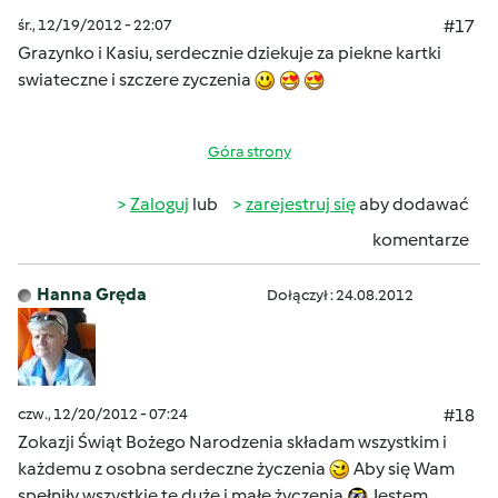
śr., 12/19/2012 - 22:07
#17
Grazynko i Kasiu, serdecznie dziekuje za piekne kartki
swiateczne i szczere zyczenia
Góra strony
Zaloguj
lub
zarejestruj się
aby dodawać
komentarze
Hanna Gręda
Dołączył : 24.08.2012
czw., 12/20/2012 - 07:24
#18
Zokazji Świąt Bożego Narodzenia składam wszystkim i
każdemu z osobna serdeczne życzenia
Aby się Wam
spełniły wszystkie te duże i małe życzenia
Jestem