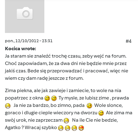
pon., 12/10/2012 - 23:31
#4
Kocica wrote:
Ja staram sie znaleźć trochę czasu, zeby wejć na forum.
Choć zapowiadam, że za dwa dni nie będzie mnie przez
jakiś czas. Bede się przeprowadzać i pracować, więc nie
wiem czy dam radę jeszcze z forum.
Zima piekna, ale jak zawieje i zamiecie, to wole na nia
popatrzec z okna
Ty mysle, ze lubisz zime , prawda
Ja nie za bardzo, bo zimno, pada
Wole slonce,
goraco i dlugie cieple wieczory na dworzu
Ale zima ma
swòj urok, nie zaprzeczam
Na ile Cie nie bedzie,
Agatko ? Wracaj szybko