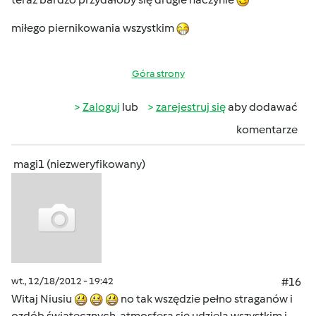
miłego piernikowania wszystkim
Góra strony
Zaloguj
lub
zarejestruj się
aby dodawać
komentarze
magi1 (niezweryfikowany)
wt., 12/18/2012 - 19:42
#16
Witaj Niusiu
no tak wszędzie pełno straganów i
ozdób światecznych, atmosfera się udziela wszystkim i