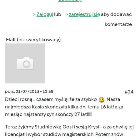
Zaloguj
lub
zarejestruj się
aby dodawać
komentarze
ElaK (niezweryfikowany)
pon., 01/07/2013 - 12:58
#24
Dzieci rosną... czasem myślę, że za szybko
Nasza
najmłodsza Kasia skończyła kilka dni temu 16 lat! a za
miesiąc najstarszy syn skończy 27 lat!!!!!
Teraz żyjemy Studniówką Gosi i sesją Krysi - a za chwilę jej
licencjat i wybór studiów magisterskich. Potem znów