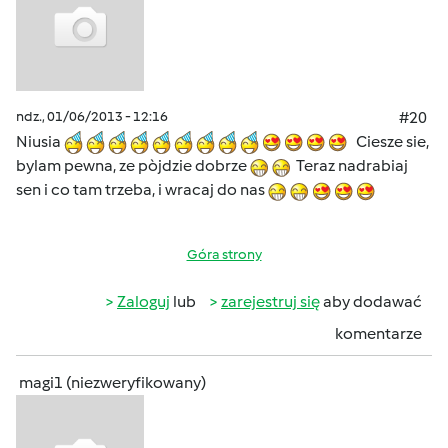
ndz., 01/06/2013 - 12:16
#20
Niusia
Ciesze sie,
bylam pewna, ze pòjdzie dobrze
Teraz nadrabiaj
sen i co tam trzeba, i wracaj do nas
Góra strony
Zaloguj
lub
zarejestruj się
aby dodawać
komentarze
magi1 (niezweryfikowany)