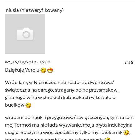
niusia (niezweryfikowany)
wt., 12/18/2012 - 15:00
#15
Dziękuję Verciu
Wróciłam, w Niemczech atmosfera adwentowa/
świąteczna na całego, stragany pełne przysmaków i
grzanego wina w słodkich kubeczkach w kształcie
bucików
wracam do nauki i przygotowań świątecznych, tym razem
mój Termoś ma nie lada wyzwanie, moja płyta indukcyjna
ciągle nieczynna więc zostaliśmy tylko my i piekarnik
,
teraz bardzo przydałoby się drugie naczynie