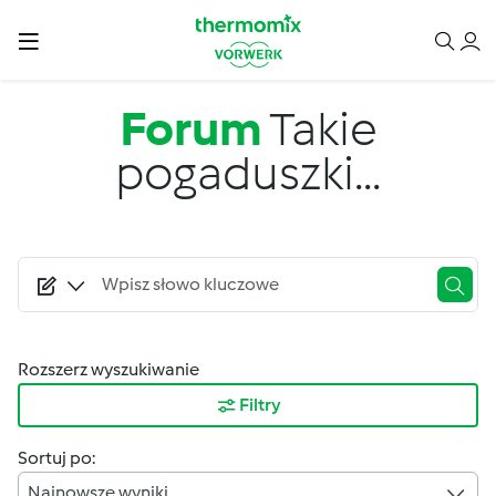
Przejdź do treści
Forum
Takie
pogaduszki...
Rozszerz wyszukiwanie
Filtry
Sortuj po:
Najnowsze wyniki