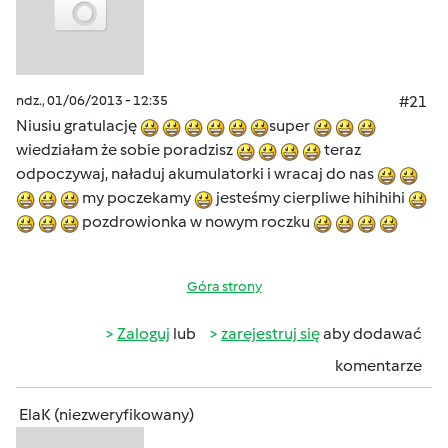
ndz., 01/06/2013 - 12:35
#21
Niusiu gratulację
super
wiedziałam że sobie poradzisz
teraz
odpoczywaj, naładuj akumulatorki i wracaj do nas
my poczekamy
jesteśmy cierpliwe hihihihi
pozdrowionka w nowym roczku
Góra strony
Zaloguj
lub
zarejestruj się
aby dodawać
komentarze
ElaK (niezweryfikowany)