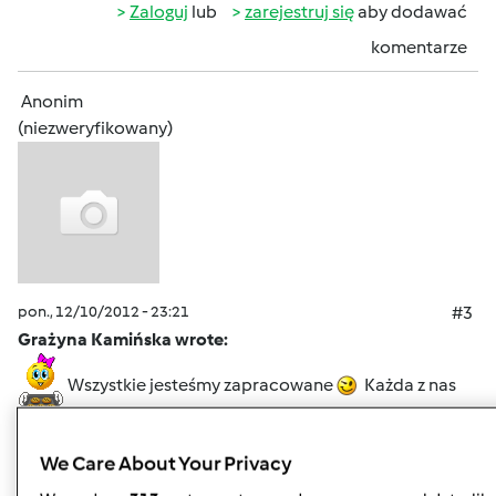
Zaloguj
lub
zarejestruj się
aby dodawać
komentarze
Anonim
(niezweryfikowany)
pon., 12/10/2012 - 23:21
#3
Grażyna Kamińska wrote:
Wszystkie jesteśmy zapracowane
Każda z nas
ma swój harmonogram
Święta idą, więc próbuję
przepisy z przepisowni, aby zabłysnąć przy świątecznym
We Care About Your Privacy
stole
Zima daje nam wszystkim w "kość"