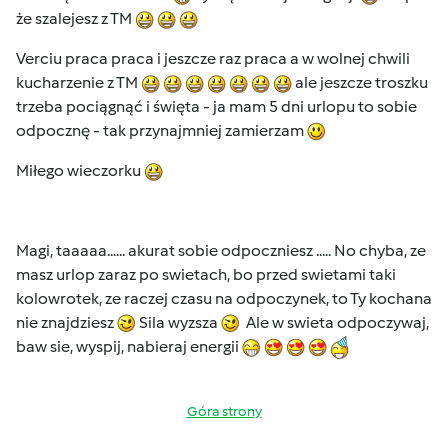
że szalejesz z TM
Verciu praca praca i jeszcze raz praca a w wolnej chwili
kucharzenie z TM
ale jeszcze troszku
trzeba pociągnąć i święta - ja mam 5 dni urlopu to sobie
odpocznę - tak przynajmniej zamierzam
Miłego wieczorku
Magi, taaaaa...... akurat sobie odpoczniesz ..... No chyba, ze
masz urlop zaraz po swietach, bo przed swietami taki
kolowrotek, ze raczej czasu na odpoczynek, to Ty kochana
nie znajdziesz
Sila wyzsza
Ale w swieta odpoczywaj,
baw sie, wyspij, nabieraj energii
Góra strony