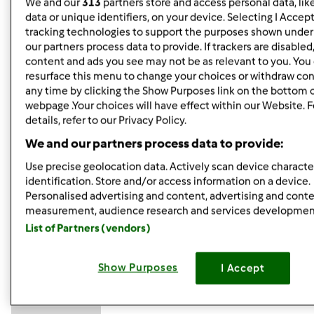
We and our
313
partners store and access personal data, lik
Dziewczynki życzę wytrwania w trudach dnia
data or unique identifiers, on your device. Selecting I Accep
codziennego i aby do wiosny. Buziaczki
tracking technologies to support the purposes shown unde
our partners process data to provide. If trackers are disable
Zgadzam sie z Toba Grazynko, calkowicie
Choc na
content and ads you see may not be as relevant to you. You
chwile "wpadlam" na pogaduszki, bo w tym nawale zajec,
resurface this menu to change your choices or withdraw con
ostatnio malo sie slyszalysmy, i zatesknilam
any time by clicking the Show Purposes link on the bottom 
Zawsze to przyjemnie, choc w biegu prawie, zajrzec tutaj, i
webpage .Your choices will have effect within our Website. 
details, refer to our Privacy Policy.
dowiedziec sie jak leci, i co slychac
I co kto porabia
Buziaki dla wszystkich
We and our partners process data to provide:
Use precise geolocation data. Actively scan device character
identification. Store and/or access information on a device.
Góra strony
Personalised advertising and content, advertising and cont
measurement, audience research and services developmen
Zaloguj
lub
zarejestruj się
aby dodawać
List of Partners (vendors)
komentarze
Show Purposes
I Accept
Anonim
(niezweryfikowany)