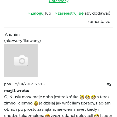
Góra strony
Zaloguj
lub
zarejestruj się
aby dodawać
komentarze
Anonim
(niezweryfikowany)
pon., 12/10/2012 - 23:15
#2
magi1 wrote:
Oj Niusiu masz rację doba jest za krótka
a teraz
zimno i ciemno
ja dzisiaj jak wróciłam z pracy, zjadłam
obiad i po prostu zasnęłam, nie wiem nawet kiedy i
chodzę taka zmulona
życzę udanej delegacji
i super