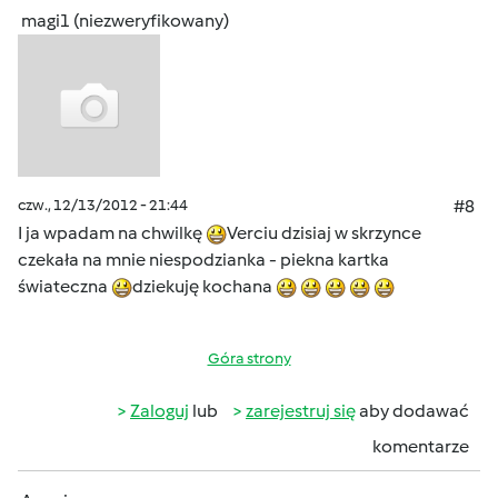
magi1 (niezweryfikowany)
czw., 12/13/2012 - 21:44
#8
I ja wpadam na chwilkę
Verciu dzisiaj w skrzynce
czekała na mnie niespodzianka - piekna kartka
świateczna
dziekuję kochana
Góra strony
Zaloguj
lub
zarejestruj się
aby dodawać
komentarze