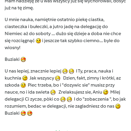
Mam nadzieję że u was wszyscy już się wychorowali, dosyć
już na tę zimę.
U mnie nauka, namiętnie ostatnio piekę ciastka,
ciasteczka i bułeczki, a jutro jadę na delegację do
Niemiec aż do soboty .... dużo się dzieje a doba nie chce
się rozciągnąć
i jeszcze tak szybko ciemno.... byle do
wiosny!
Buziaki
U nas lepiej, znacznie lepiej
I Ty, praca, nauka i
kuchnia
Jak wszyscy
Dzien, fakt, zimny i kròtki, az
szkoda
Piec trzeba, bo i "dozywic sie" musisz przy
nauce, no i ida swieta
Zrelaksujesz sie, Aniu
Milej
delegacji Ci zycze, pòki co
I do "zobaczenia ", bo jak
rozumiem, bedac w delegacji, nie zagladniesz do nas
Buziaki