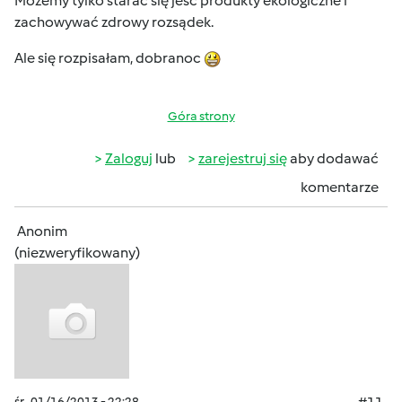
Możemy tylko starać się jeść produkty ekologiczne i
zachowywać zdrowy rozsądek.
Ale się rozpisałam, dobranoc
Góra strony
Zaloguj
lub
zarejestruj się
aby dodawać
komentarze
Anonim
(niezweryfikowany)
śr., 01/16/2013 - 22:28