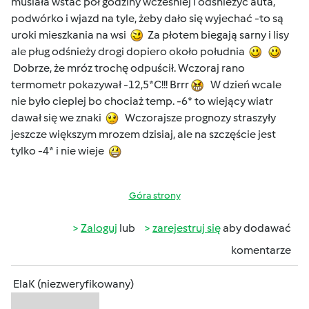
musiała wstać pół godziny wcześniej i odśnieżyć auta,
podwórko i wjazd na tyle, żeby dało się wyjechać -to są
uroki mieszkania na wsi
Za płotem biegają sarny i lisy
ale pług odśnieży drogi dopiero około południa
Dobrze, że mróz trochę odpuścił. Wczoraj rano
termometr pokazywał -12,5*C!!! Brrr
W dzień wcale
nie było cieplej bo chociaż temp. -6* to wiejący wiatr
dawał się we znaki
Wczorajsze prognozy straszyły
jeszcze większym mrozem dzisiaj, ale na szczęście jest
tylko -4* i nie wieje
Góra strony
Zaloguj
lub
zarejestruj się
aby dodawać
komentarze
ElaK (niezweryfikowany)