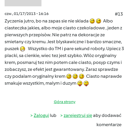
czw., 01/17/2013 - 16:16
#13
Zyczenia jutro, bo na zapas sie nie sklada
Albo
ciasteczka jakies, albo moje ciasto czekoladowe , jeden z
pierwszych przepisòw. Nie patrz na dekoracje ze
smietany czy kremu. Jest blyskawiczne i bardzo smaczne,
puszek
Wszystko do TM i pare sekund roboty. Upiecz 3
placki, sa cienkie, wiec tez jest szybko. Wlòz oryginalny
krem, posmaruj tez nim potem cale ciasto, posyp czyms i
zobaczysz, ze efekt jest gwarantowany. Zaraz sprawdze
czy podalam oryginalny krem
Ciasto naprawde
smakuje wszystkim, malym i duzym
Góra strony
Zaloguj
lub
zarejestruj się
aby dodawać
komentarze