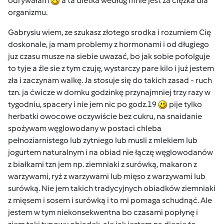
odrywałam
a ta dietka według mnie jest za ciężka dla
organizmu.
Gabrysiu wiem, ze szukasz złotego srodka i rozumiem Cię
doskonale, ja mam problemy z hormonami i od długiego
juz czasu musze na siebie uwazać, bo jak sobie pofolguje
to tyje a źle sie z tym czuję, wystarczy pare kilo i już jestem
zła i zaczynam walkę. Ja stosuje się do takich zasad - ruch
tzn. ja ćwicze w domku godzinkę przynajmniej trzy razy w
tygodniu, spacery i nie jem nic po godz.19
pije tylko
herbatki owocowe oczywiście bez cukru, na snaidanie
spożywam węglowodany w postaci chleba
pełnoziarnistego lub zytniego lub musli z mlekiem lub
jogurtem naturalnym i na obiad nie łączę węglowodanów
z białkami tzn jem np. ziemniaki z surówką, makaron z
warzywami, ryż z warzywami lub mięso z warzywami lub
surówką. Nie jem takich tradycyjnych obiadków ziemniaki
z mięsem i sosem i surówką i to mi pomaga schudnąć. Ale
jestem w tym niekonsekwentna bo czasami popłynę i