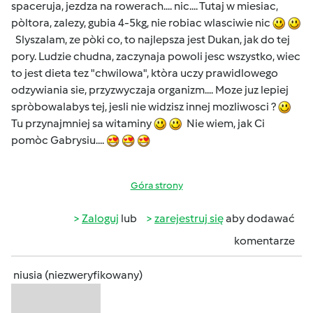
spaceruja, jezdza na rowerach.... nic.... Tutaj w miesiac,
pòltora, zalezy, gubia 4-5kg, nie robiac wlasciwie nic
Slyszalam, ze pòki co, to najlepsza jest Dukan, jak do tej
pory. Ludzie chudna, zaczynaja powoli jesc wszystko, wiec
to jest dieta tez "chwilowa", ktòra uczy prawidlowego
odzywiania sie, przyzwyczaja organizm.... Moze juz lepiej
spròbowalabys tej, jesli nie widzisz innej mozliwosci ?
Tu przynajmniej sa witaminy
Nie wiem, jak Ci
pomòc Gabrysiu....
Góra strony
Zaloguj
lub
zarejestruj się
aby dodawać
komentarze
niusia (niezweryfikowany)