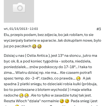
wt., 01/15/2013 - 12:02
#3
Elu, przepis podam, bez zdjecia, bo jak robilam, to sie
wyczerpaly baterie w aparacie. Jak dokupilam nowe, bylo
juz po paczkach
Dzisiaj u nas ( Ostia Antica ), jest 13° na sloncu , jutro ma
byc ok. 8, a pod koniec tygodnia - sobota, niedziela,
poniedzialek.... znòw podskoczy do 17-18°... I taka to
zima.... Wiatru dzisiaj np. nie ma... Ale czasem potrafi
spasc temp. do -2-4°, rzadko, co prawda....
A jak
spadna 2 platki sniegu, to dzieciaki robia kulki (pròbuja,
bo to pomieszane z blotem wychodzi ) i maja wielka
radoche
. Ale to tylko w zasadzie tutaj tak jest.
Reszta Wloch "dziala" normalnie
Pada snieg i jest