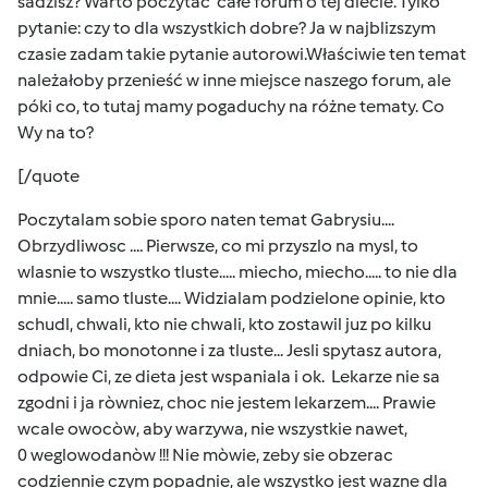
sadzisz? Warto poczytać całe forum o tej diecie. Tylko
pytanie: czy to dla wszystkich dobre? Ja w najblizszym
czasie zadam takie pytanie autorowi.Właściwie ten temat
należałoby przenieść w inne miejsce naszego forum, ale
póki co, to tutaj mamy pogaduchy na różne tematy. Co
Wy na to?
[/quote
Poczytalam sobie sporo naten temat Gabrysiu....
Obrzydliwosc .... Pierwsze, co mi przyszlo na mysl, to
wlasnie to wszystko tluste..... miecho, miecho..... to nie dla
mnie..... samo tluste.... Widzialam podzielone opinie, kto
schudl, chwali, kto nie chwali, kto zostawil juz po kilku
dniach, bo monotonne i za tluste... Jesli spytasz autora,
odpowie Ci, ze dieta jest wspaniala i ok. Lekarze nie sa
zgodni i ja ròwniez, choc nie jestem lekarzem.... Prawie
wcale owocòw, aby warzywa, nie wszystkie nawet,
0 weglowodanòw !!! Nie mòwie, zeby sie obzerac
codziennie czym popadnie, ale wszystko jest wazne dla