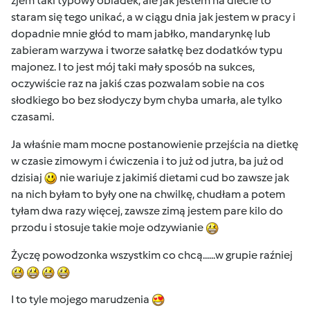
zjem taki typowy obiadek, ale jak jestem na diecie to
staram się tego unikać, a w ciągu dnia jak jestem w pracy i
dopadnie mnie głód to mam jabłko, mandarynkę lub
zabieram warzywa i tworze sałatkę bez dodatków typu
majonez. I to jest mój taki mały sposób na sukces,
oczywiście raz na jakiś czas pozwalam sobie na cos
słodkiego bo bez słodyczy bym chyba umarła, ale tylko
czasami.
Ja właśnie mam mocne postanowienie przejścia na dietkę
w czasie zimowym i ćwiczenia i to już od jutra, ba już od
dzisiaj
nie wariuje z jakimiś dietami cud bo zawsze jak
na nich byłam to były one na chwilkę, chudłam a potem
tyłam dwa razy więcej, zawsze zimą jestem pare kilo do
przodu i stosuje takie moje odzywianie
Życzę powodzonka wszystkim co chcą......w grupie raźniej
I to tyle mojego marudzenia