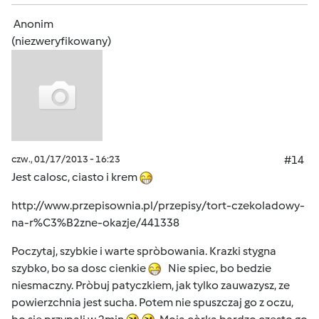
Anonim
(niezweryfikowany)
czw., 01/17/2013 - 16:23
#14
Jest calosc, ciasto i krem
http://www.przepisownia.pl/przepisy/tort-czekoladowy-
na-r%C3%B2zne-okazje/441338
Poczytaj, szybkie i warte spròbowania. Krazki stygna
szybko, bo sa dosc cienkie
Nie spiec, bo bedzie
niesmaczny. Pròbuj patyczkiem, jak tylko zauwazysz, ze
powierzchnia jest sucha. Potem nie spuszczaj go z oczu,