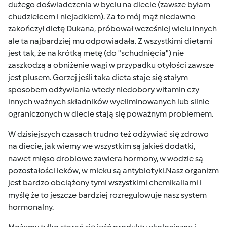
dużego doświadczenia w byciu na diecie (zawsze byłam
chudzielcem i niejadkiem). Za to mój mąż niedawno
zakończył dietę Dukana, próbował wcześniej wielu innych
ale ta najbardziej mu odpowiadała. Z wszystkimi dietami
jest tak, że na krótką metę (do "schudnięcia") nie
zaszkodzą a obniżenie wagi w przypadku otyłości zawsze
jest plusem. Gorzej jeśli taka dieta staje się stałym
sposobem odżywiania wtedy niedobory witamin czy
innych ważnych składników wyeliminowanych lub silnie
ograniczonych w diecie stają się poważnym problemem.
W dzisiejszych czasach trudno też odżywiać się zdrowo
na diecie, jak wiemy we wszystkim są jakieś dodatki,
nawet mięso drobiowe zawiera hormony, w wodzie są
pozostałości leków, w mleku są antybiotyki.Nasz organizm
jest bardzo obciążony tymi wszystkimi chemikaliami i
myślę że to jeszcze bardziej rozregulowuje nasz system
hormonalny.