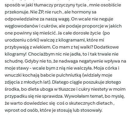
sposób w jaki tłumaczy przyczyny tycia , mnie osobiście
przekonuje. Nie ŻP, nie ruch , ale hormony sa
odpowiedzialne za naszą wagę. On wcale nie neguje
węglowodanów i cukrów, ale podaje proporcje w jakich
one powinny się mieścić. Ja całe dorosłe życie (po
urodzeniu córki) walczę z kilogramami, które mi
przybywają z wiekiem. Co mam z tej walki? Dodatkowe
kilogramy! Chociażbym nic nie jadła, to i tak trwale nie
schudnę. Gdyby nie to, że nadwaga negatywnie wpływa na
moje stawy - wcale bym z nią nie walczyła. Moja córka i
wnuczki kochają babcie pulchniutką (widziały moje
zdjęcia z młodych lat). Dlatego ciągle poszukuje złotego
środka, bo dieta uboga w tłuszcze i cukry niestety w moim
przypadku się nie sprawdza. Wywołałam temat, bo myslę,
że warto dowiedziec się coś o skutecznych dietach ,
wprost od osób, które je stosują lub stosowały.