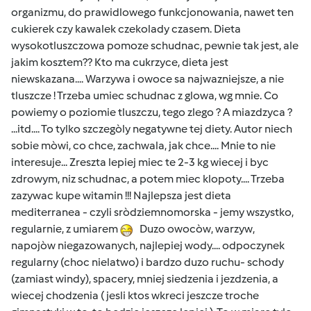
organizmu, do prawidlowego funkcjonowania, nawet ten
cukierek czy kawalek czekolady czasem. Dieta
wysokotluszczowa pomoze schudnac, pewnie tak jest, ale
jakim kosztem?? Kto ma cukrzyce, dieta jest
niewskazana.... Warzywa i owoce sa najwazniejsze, a nie
tluszcze ! Trzeba umiec schudnac z glowa, wg mnie. Co
powiemy o poziomie tluszczu, tego zlego ? A miazdzyca ?
...itd.... To tylko szczegòly negatywne tej diety. Autor niech
sobie mòwi, co chce, zachwala, jak chce.... Mnie to nie
interesuje... Zreszta lepiej miec te 2-3 kg wiecej i byc
zdrowym, niz schudnac, a potem miec klopoty.... Trzeba
zazywac kupe witamin !!! Najlepsza jest dieta
mediterranea - czyli sròdziemnomorska - jemy wszystko,
regularnie, z umiarem
Duzo owocòw, warzyw,
napojòw niegazowanych, najlepiej wody.... odpoczynek
regularny (choc nielatwo) i bardzo duzo ruchu- schody
(zamiast windy), spacery, mniej siedzenia i jezdzenia, a
wiecej chodzenia ( jesli ktos wkreci jeszcze troche