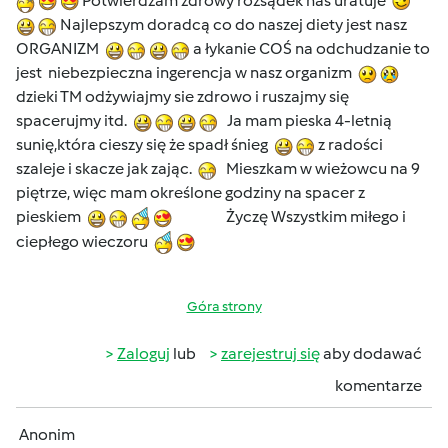
Potwierdzam zdrowy rozsądek nas uratuje
Najlepszym doradcą co do naszej diety jest nasz
ORGANIZM
a łykanie COŚ na odchudzanie to
jest niebezpieczna ingerencja w nasz organizm
dzieki TM odżywiajmy sie zdrowo i ruszajmy się
spacerujmy itd.
Ja mam pieska 4-letnią
sunię,która cieszy się że spadł śnieg
z radości
szaleje i skacze jak zając.
Mieszkam w wieżowcu na 9
piętrze, więc mam określone godziny na spacer z
pieskiem
Życzę Wszystkim miłego i
ciepłego wieczoru
Góra strony
Zaloguj
lub
zarejestruj się
aby dodawać
komentarze
Anonim