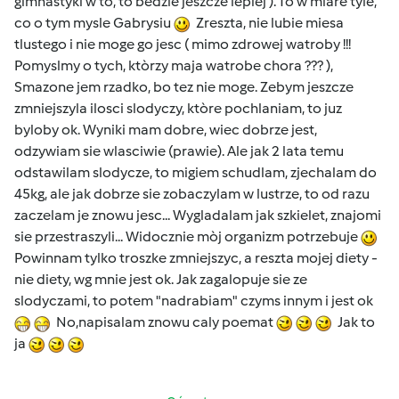
gimnastyki w to, to bedzie jeszcze lepiej ). To w miare tyle,
co o tym mysle Gabrysiu
Zreszta, nie lubie miesa
tlustego i nie moge go jesc ( mimo zdrowej watroby !!!
Pomyslmy o tych, ktòrzy maja watrobe chora ??? ),
Smazone jem rzadko, bo tez nie moge. Zebym jeszcze
zmniejszyla ilosci slodyczy, ktòre pochlaniam, to juz
byloby ok. Wyniki mam dobre, wiec dobrze jest,
odzywiam sie wlasciwie (prawie). Ale jak 2 lata temu
odstawilam slodycze, to migiem schudlam, zjechalam do
45kg, ale jak dobrze sie zobaczylam w lustrze, to od razu
zaczelam je znowu jesc... Wygladalam jak szkielet, znajomi
sie przestraszyli... Widocznie mòj organizm potrzebuje
Powinnam tylko troszke zmniejszyc, a reszta mojej diety -
nie diety, wg mnie jest ok. Jak zagalopuje sie ze
slodyczami, to potem "nadrabiam" czyms innym i jest ok
No,napisalam znowu caly poemat
Jak to
ja