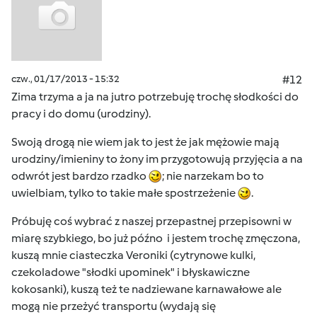
czw., 01/17/2013 - 15:32
#12
Zima trzyma a ja na jutro potrzebuję trochę słodkości do
pracy i do domu (urodziny).
Swoją drogą nie wiem jak to jest że jak mężowie mają
urodziny/imieniny to żony im przygotowują przyjęcia a na
odwrót jest bardzo rzadko
; nie narzekam bo to
uwielbiam, tylko to takie małe spostrzeżenie
.
Próbuję coś wybrać z naszej przepastnej przepisowni w
miarę szybkiego, bo już późno i jestem trochę zmęczona,
kuszą mnie ciasteczka Veroniki (cytrynowe kulki,
czekoladowe "słodki upominek" i błyskawiczne
kokosanki), kuszą też te nadziewane karnawałowe ale
mogą nie przeżyć transportu (wydają się