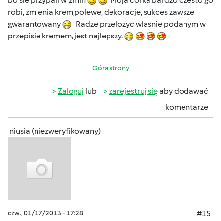
bo sie przypali w 2min
Moja còrka bardzo czesto go
robi, zmienia krem,polewe, dekoracje, sukces zawsze
gwarantowany
Radze przelozyc wlasnie podanym w
przepisie kremem, jest najlepszy.
Góra strony
Zaloguj
lub
zarejestruj się
aby dodawać
komentarze
niusia (niezweryfikowany)
czw., 01/17/2013 - 17:28
#15