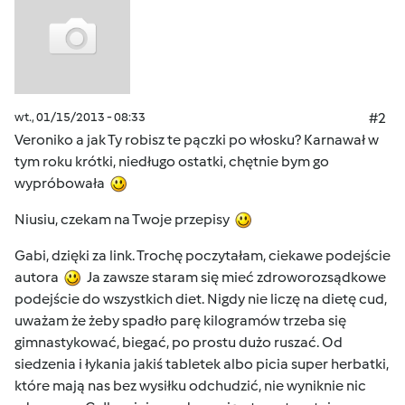
wt., 01/15/2013 - 08:33
#2
Veroniko a jak Ty robisz te pączki po włosku? Karnawał w
tym roku krótki, niedługo ostatki, chętnie bym go
wypróbowała
Niusiu, czekam na Twoje przepisy
Gabi, dzięki za link. Trochę poczytałam, ciekawe podejście
autora
Ja zawsze staram się mieć zdroworozsądkowe
podejście do wszystkich diet. Nigdy nie liczę na dietę cud,
uważam że żeby spadło parę kilogramów trzeba się
gimnastykować, biegać, po prostu dużo ruszać. Od
siedzenia i łykania jakiś tabletek albo picia super herbatki,
które mają nas bez wysiłku odchudzić, nie wyniknie nic