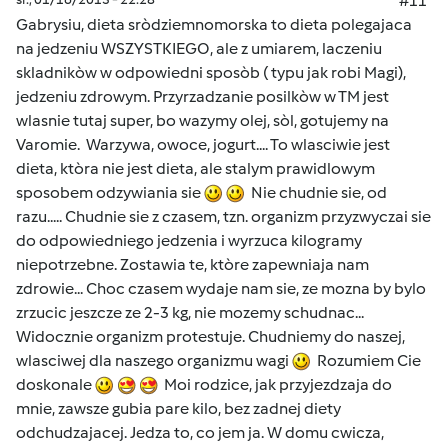
#11
Gabrysiu, dieta sròdziemnomorska to dieta polegajaca
na jedzeniu WSZYSTKIEGO, ale z umiarem, laczeniu
skladnikòw w odpowiedni sposòb ( typu jak robi Magi),
jedzeniu zdrowym. Przyrzadzanie posilkòw w TM jest
wlasnie tutaj super, bo wazymy olej, sòl, gotujemy na
Varomie. Warzywa, owoce, jogurt.... To wlasciwie jest
dieta, ktòra nie jest dieta, ale stalym prawidlowym
sposobem odzywiania sie
Nie chudnie sie, od
razu..... Chudnie sie z czasem, tzn. organizm przyzwyczai sie
do odpowiedniego jedzenia i wyrzuca kilogramy
niepotrzebne. Zostawia te, ktòre zapewniaja nam
zdrowie... Choc czasem wydaje nam sie, ze mozna by bylo
zrzucic jeszcze ze 2-3 kg, nie mozemy schudnac...
Widocznie organizm protestuje. Chudniemy do naszej,
wlasciwej dla naszego organizmu wagi
Rozumiem Cie
doskonale
Moi rodzice, jak przyjezdzaja do
mnie, zawsze gubia pare kilo, bez zadnej diety
odchudzajacej. Jedza to, co jem ja. W domu cwicza,