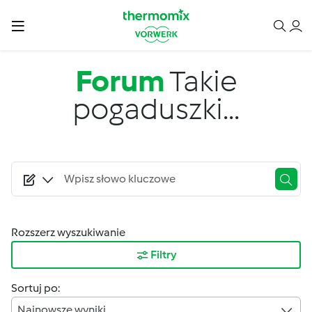
Przejdź do treści
Forum
Takie
pogaduszki...
Rozszerz wyszukiwanie
Filtry
Sortuj po:
Najnowsze wyniki