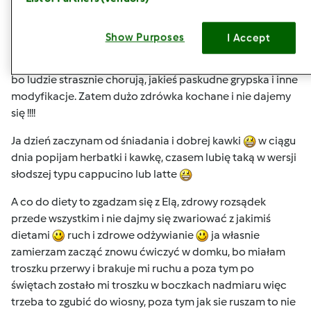
wt., 01/15/2013 - 16:39
#4
Show Purposes
I Accept
U nas też zimno, dzisiaj w nocy -10 brrr ale to przecież
zima, niech będzie mróz i wyniszczy te wszystkie zarazki
bo ludzie strasznie chorują, jakieś paskudne grypska i inne
modyfikacje. Zatem dużo zdrówka kochane i nie dajemy
się !!!!
Ja dzień zaczynam od śniadania i dobrej kawki
w ciągu
dnia popijam herbatki i kawkę, czasem lubię taką w wersji
słodszej typu cappucino lub latte
A co do diety to zgadzam się z Elą, zdrowy rozsądek
przede wszystkim i nie dajmy się zwariować z jakimiś
dietami
ruch i zdrowe odżywianie
ja własnie
zamierzam zacząć znowu ćwiczyć w domku, bo miałam
troszku przerwy i brakuje mi ruchu a poza tym po
świętach zostało mi troszku w boczkach nadmiaru więc
trzeba to zgubić do wiosny, poza tym jak sie ruszam to nie