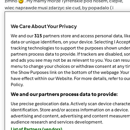
zimno
. My mamy morze Tyrrenskie pod nosem, cieple,
wiec naprawde musi zdarzyc sie cud, by popadalo ( i
utrzymalo sie chociaz pòl godzinki )
We Care About Your Privacy
We and our
315
partners store and access personal data, lik
data or unique identifiers, on your device. Selecting I Accep
tracking technologies to support the purposes shown under
partners process data to provide. If trackers are disabled, 
Góra strony
and ads you see may not be as relevant to you. You can resu
menu to change your choices or withdraw consent at any ti
Zaloguj
lub
zarejestruj się
aby dodawać
the Show Purposes link on the bottom of the webpage .Your 
have effect within our Website. For more details, refer to ou
komentarze
Policy.
We and our partners process data to provide:
magi1 (niezweryfikowany)
Use precise geolocation data. Actively scan device character
identification. Store and/or access information on a device.
advertising and content, advertising and content measure
audience research and services development.
List of Partners (vendors)