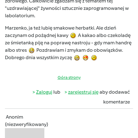
zdrowego. Całkowicie zgadzam się z tematem tej
"uzdrawiającej" żywności sztucznie zaprogramowanej w
labolatorium.
Marzenko, ja też lubię smakowe herbatki. Ale dzień
zaczynam od pożądnej kawy
A kakao albo czekoladę
ze śmietanką piję na poprawę nastroju - gdy mam handrę
albo stres
Pozdrawiam i zmykam do obowiązków.
Dobrego dnia wszystkim zyczę
Góra strony
Zaloguj
lub
zarejestruj się
aby dodawać
komentarze
Anonim
(niezweryfikowany)