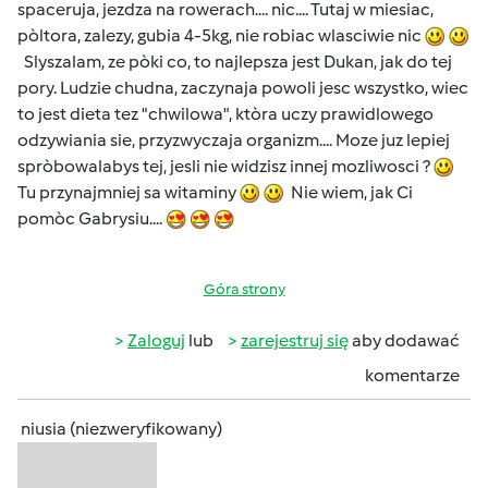
spaceruja, jezdza na rowerach.... nic.... Tutaj w miesiac,
pòltora, zalezy, gubia 4-5kg, nie robiac wlasciwie nic
Slyszalam, ze pòki co, to najlepsza jest Dukan, jak do tej
pory. Ludzie chudna, zaczynaja powoli jesc wszystko, wiec
to jest dieta tez "chwilowa", ktòra uczy prawidlowego
odzywiania sie, przyzwyczaja organizm.... Moze juz lepiej
spròbowalabys tej, jesli nie widzisz innej mozliwosci ?
Tu przynajmniej sa witaminy
Nie wiem, jak Ci
pomòc Gabrysiu....
Góra strony
Zaloguj
lub
zarejestruj się
aby dodawać
komentarze
niusia (niezweryfikowany)