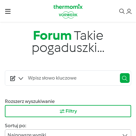
Przejdź do treści
Forum
Takie
pogaduszki...
Rozszerz wyszukiwanie
Filtry
Sortuj po:
Najnowsze wyniki