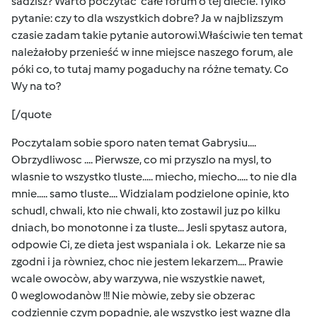
sadzisz? Warto poczytać całe forum o tej diecie. Tylko
pytanie: czy to dla wszystkich dobre? Ja w najblizszym
czasie zadam takie pytanie autorowi.Właściwie ten temat
należałoby przenieść w inne miejsce naszego forum, ale
póki co, to tutaj mamy pogaduchy na różne tematy. Co
Wy na to?
[/quote
Poczytalam sobie sporo naten temat Gabrysiu....
Obrzydliwosc .... Pierwsze, co mi przyszlo na mysl, to
wlasnie to wszystko tluste..... miecho, miecho..... to nie dla
mnie..... samo tluste.... Widzialam podzielone opinie, kto
schudl, chwali, kto nie chwali, kto zostawil juz po kilku
dniach, bo monotonne i za tluste... Jesli spytasz autora,
odpowie Ci, ze dieta jest wspaniala i ok. Lekarze nie sa
zgodni i ja ròwniez, choc nie jestem lekarzem.... Prawie
wcale owocòw, aby warzywa, nie wszystkie nawet,
0 weglowodanòw !!! Nie mòwie, zeby sie obzerac
codziennie czym popadnie, ale wszystko jest wazne dla