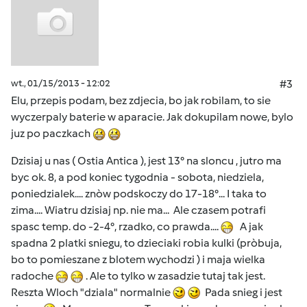
wt., 01/15/2013 - 12:02
#3
Elu, przepis podam, bez zdjecia, bo jak robilam, to sie
wyczerpaly baterie w aparacie. Jak dokupilam nowe, bylo
juz po paczkach
Dzisiaj u nas ( Ostia Antica ), jest 13° na sloncu , jutro ma
byc ok. 8, a pod koniec tygodnia - sobota, niedziela,
poniedzialek.... znòw podskoczy do 17-18°... I taka to
zima.... Wiatru dzisiaj np. nie ma... Ale czasem potrafi
spasc temp. do -2-4°, rzadko, co prawda....
A jak
spadna 2 platki sniegu, to dzieciaki robia kulki (pròbuja,
bo to pomieszane z blotem wychodzi ) i maja wielka
radoche
. Ale to tylko w zasadzie tutaj tak jest.
Reszta Wloch "dziala" normalnie
Pada snieg i jest