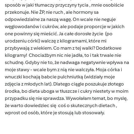
sposób w jaki tłumaczy przyczyny tycia , mnie osobiście
przekonuje. Nie ŻP, nie ruch , ale hormony sa
odpowiedzialne za naszą wagę. On wcale nie neguje
węglowodanów i cukrów, ale podaje proporcje w jakich
one powinny się mieścić. Ja całe dorosłe życie (po
urodzeniu córki) walczę z kilogramami, które mi
przybywają z wiekiem. Co mam z tej walki? Dodatkowe
kilogramy! Chociażbym nic nie jadła, to i tak trwale nie
schudnę. Gdyby nie to, że nadwaga negatywnie wpływa na
moje stawy - wcale bym z nią nie walczyła. Moja córka i
wnuczki kochają babcie pulchniutką (widziały moje
zdjęcia z młodych lat). Dlatego ciągle poszukuje złotego
środka, bo dieta uboga w tłuszcze i cukry niestety w moim
przypadku się nie sprawdza. Wywołałam temat, bo myslę,
że warto dowiedziec się coś o skutecznych dietach ,
wprost od osób, które je stosują lub stosowały.