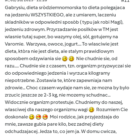
#11
Gabrysiu, dieta sròdziemnomorska to dieta polegajaca
na jedzeniu WSZYSTKIEGO, ale z umiarem, laczeniu
skladnikòw w odpowiedni sposòb ( typu jak robi Magi),
jedzeniu zdrowym. Przyrzadzanie posilkòw w TM jest
wlasnie tutaj super, bo wazymy olej, sòl, gotujemy na
Varomie. Warzywa, owoce, jogurt.... To wlasciwie jest
dieta, ktòra nie jest dieta, ale stalym prawidlowym
sposobem odzywiania sie
Nie chudnie sie, od
razu..... Chudnie sie z czasem, tzn. organizm przyzwyczai sie
do odpowiedniego jedzenia i wyrzuca kilogramy
niepotrzebne. Zostawia te, ktòre zapewniaja nam
zdrowie... Choc czasem wydaje nam sie, ze mozna by bylo
zrzucic jeszcze ze 2-3 kg, nie mozemy schudnac...
Widocznie organizm protestuje. Chudniemy do naszej,
wlasciwej dla naszego organizmu wagi
Rozumiem Cie
doskonale
Moi rodzice, jak przyjezdzaja do
mnie, zawsze gubia pare kilo, bez zadnej diety
odchudzajacej. Jedza to, co jem ja. W domu cwicza,