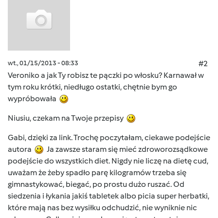
wt., 01/15/2013 - 08:33
#2
Veroniko a jak Ty robisz te pączki po włosku? Karnawał w
tym roku krótki, niedługo ostatki, chętnie bym go
wypróbowała
Niusiu, czekam na Twoje przepisy
Gabi, dzięki za link. Trochę poczytałam, ciekawe podejście
autora
Ja zawsze staram się mieć zdroworozsądkowe
podejście do wszystkich diet. Nigdy nie liczę na dietę cud,
uważam że żeby spadło parę kilogramów trzeba się
gimnastykować, biegać, po prostu dużo ruszać. Od
siedzenia i łykania jakiś tabletek albo picia super herbatki,
które mają nas bez wysiłku odchudzić, nie wyniknie nic