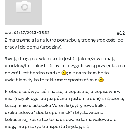
czw., 01/17/2013 - 15:32
#12
Zima trzyma a ja na jutro potrzebuję trochę słodkości do
pracy i do domu (urodziny).
Swoją drogą nie wiem jak to jest że jak mężowie mają
urodziny/imieniny to żony im przygotowują przyjęcia a na
odwrót jest bardzo rzadko
; nie narzekam bo to
uwielbiam, tylko to takie małe spostrzeżenie
.
Próbuję coś wybrać z naszej przepastnej przepisowni w
miarę szybkiego, bo już późno i jestem trochę zmęczona,
kuszą mnie ciasteczka Veroniki (cytrynowe kulki,
czekoladowe "słodki upominek" i błyskawiczne
kokosanki), kuszą też te nadziewane karnawałowe ale
mogą nie przeżyć transportu (wydają się