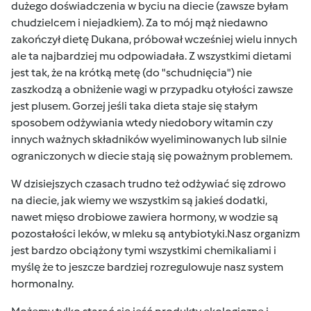
dużego doświadczenia w byciu na diecie (zawsze byłam
chudzielcem i niejadkiem). Za to mój mąż niedawno
zakończył dietę Dukana, próbował wcześniej wielu innych
ale ta najbardziej mu odpowiadała. Z wszystkimi dietami
jest tak, że na krótką metę (do "schudnięcia") nie
zaszkodzą a obniżenie wagi w przypadku otyłości zawsze
jest plusem. Gorzej jeśli taka dieta staje się stałym
sposobem odżywiania wtedy niedobory witamin czy
innych ważnych składników wyeliminowanych lub silnie
ograniczonych w diecie stają się poważnym problemem.
W dzisiejszych czasach trudno też odżywiać się zdrowo
na diecie, jak wiemy we wszystkim są jakieś dodatki,
nawet mięso drobiowe zawiera hormony, w wodzie są
pozostałości leków, w mleku są antybiotyki.Nasz organizm
jest bardzo obciążony tymi wszystkimi chemikaliami i
myślę że to jeszcze bardziej rozregulowuje nasz system
hormonalny.