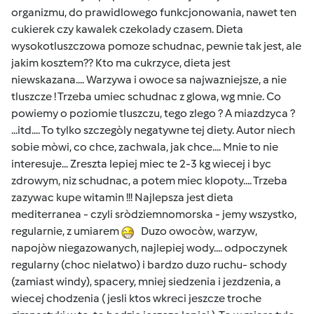
organizmu, do prawidlowego funkcjonowania, nawet ten
cukierek czy kawalek czekolady czasem. Dieta
wysokotluszczowa pomoze schudnac, pewnie tak jest, ale
jakim kosztem?? Kto ma cukrzyce, dieta jest
niewskazana.... Warzywa i owoce sa najwazniejsze, a nie
tluszcze ! Trzeba umiec schudnac z glowa, wg mnie. Co
powiemy o poziomie tluszczu, tego zlego ? A miazdzyca ?
...itd.... To tylko szczegòly negatywne tej diety. Autor niech
sobie mòwi, co chce, zachwala, jak chce.... Mnie to nie
interesuje... Zreszta lepiej miec te 2-3 kg wiecej i byc
zdrowym, niz schudnac, a potem miec klopoty.... Trzeba
zazywac kupe witamin !!! Najlepsza jest dieta
mediterranea - czyli sròdziemnomorska - jemy wszystko,
regularnie, z umiarem
Duzo owocòw, warzyw,
napojòw niegazowanych, najlepiej wody.... odpoczynek
regularny (choc nielatwo) i bardzo duzo ruchu- schody
(zamiast windy), spacery, mniej siedzenia i jezdzenia, a
wiecej chodzenia ( jesli ktos wkreci jeszcze troche