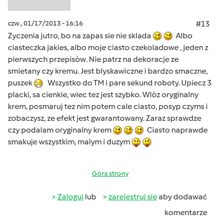
czw., 01/17/2013 - 16:16
#13
Zyczenia jutro, bo na zapas sie nie sklada
Albo
ciasteczka jakies, albo moje ciasto czekoladowe , jeden z
pierwszych przepisòw. Nie patrz na dekoracje ze
smietany czy kremu. Jest blyskawiczne i bardzo smaczne,
puszek
Wszystko do TM i pare sekund roboty. Upiecz 3
placki, sa cienkie, wiec tez jest szybko. Wlòz oryginalny
krem, posmaruj tez nim potem cale ciasto, posyp czyms i
zobaczysz, ze efekt jest gwarantowany. Zaraz sprawdze
czy podalam oryginalny krem
Ciasto naprawde
smakuje wszystkim, malym i duzym
Góra strony
Zaloguj
lub
zarejestruj się
aby dodawać
komentarze