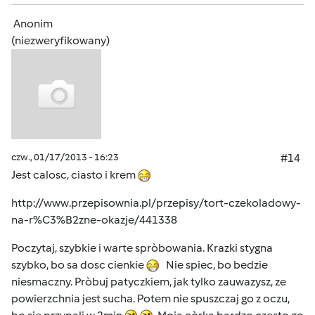
Anonim
(niezweryfikowany)
czw., 01/17/2013 - 16:23
#14
Jest calosc, ciasto i krem
http://www.przepisownia.pl/przepisy/tort-czekoladowy-
na-r%C3%B2zne-okazje/441338
Poczytaj, szybkie i warte spròbowania. Krazki stygna
szybko, bo sa dosc cienkie
Nie spiec, bo bedzie
niesmaczny. Pròbuj patyczkiem, jak tylko zauwazysz, ze
powierzchnia jest sucha. Potem nie spuszczaj go z oczu,