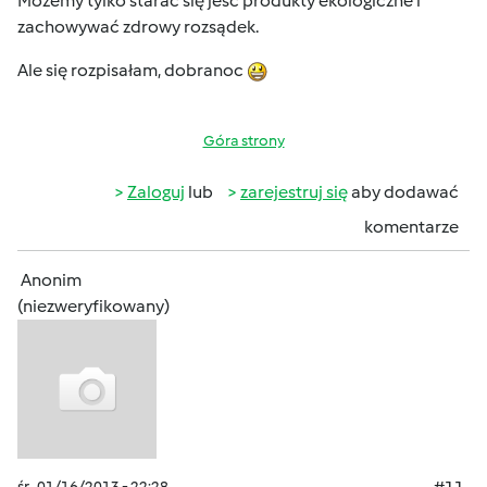
Możemy tylko starać się jeść produkty ekologiczne i
zachowywać zdrowy rozsądek.
Ale się rozpisałam, dobranoc
Góra strony
Zaloguj
lub
zarejestruj się
aby dodawać
komentarze
Anonim
(niezweryfikowany)
śr., 01/16/2013 - 22:28