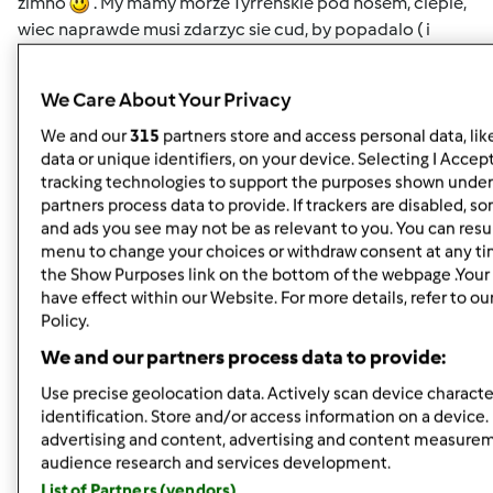
zimno
. My mamy morze Tyrrenskie pod nosem, cieple,
wiec naprawde musi zdarzyc sie cud, by popadalo ( i
utrzymalo sie chociaz pòl godzinki )
We Care About Your Privacy
We and our
315
partners store and access personal data, lik
data or unique identifiers, on your device. Selecting I Accep
tracking technologies to support the purposes shown under
partners process data to provide. If trackers are disabled, 
Góra strony
and ads you see may not be as relevant to you. You can resu
menu to change your choices or withdraw consent at any ti
Zaloguj
lub
zarejestruj się
aby dodawać
the Show Purposes link on the bottom of the webpage .Your 
have effect within our Website. For more details, refer to ou
komentarze
Policy.
We and our partners process data to provide:
magi1 (niezweryfikowany)
Use precise geolocation data. Actively scan device character
identification. Store and/or access information on a device.
advertising and content, advertising and content measure
audience research and services development.
List of Partners (vendors)