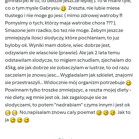
gimnastyki w to, to bedzie jeszcze lepiej ). To w miare tyle,
co o tym mysle Gabrysiu
Zreszta, nie lubie miesa
tlustego i nie moge go jesc ( mimo zdrowej watroby !!!
Pomyslmy o tych, ktòrzy maja watrobe chora ??? ),
Smazone jem rzadko, bo tez nie moge. Zebym jeszcze
zmniejszyla ilosci slodyczy, ktòre pochlaniam, to juz
byloby ok. Wyniki mam dobre, wiec dobrze jest,
odzywiam sie wlasciwie (prawie). Ale jak 2 lata temu
odstawilam slodycze, to migiem schudlam, zjechalam do
45kg, ale jak dobrze sie zobaczylam w lustrze, to od razu
zaczelam je znowu jesc... Wygladalam jak szkielet, znajomi
sie przestraszyli... Widocznie mòj organizm potrzebuje
Powinnam tylko troszke zmniejszyc, a reszta mojej diety -
nie diety, wg mnie jest ok. Jak zagalopuje sie ze
slodyczami, to potem "nadrabiam" czyms innym i jest ok
No,napisalam znowu caly poemat
Jak to
ja