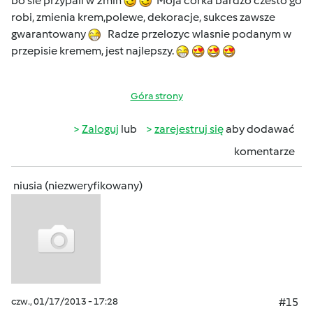
bo sie przypali w 2min
Moja còrka bardzo czesto go
robi, zmienia krem,polewe, dekoracje, sukces zawsze
gwarantowany
Radze przelozyc wlasnie podanym w
przepisie kremem, jest najlepszy.
Góra strony
Zaloguj
lub
zarejestruj się
aby dodawać
komentarze
niusia (niezweryfikowany)
czw., 01/17/2013 - 17:28
#15