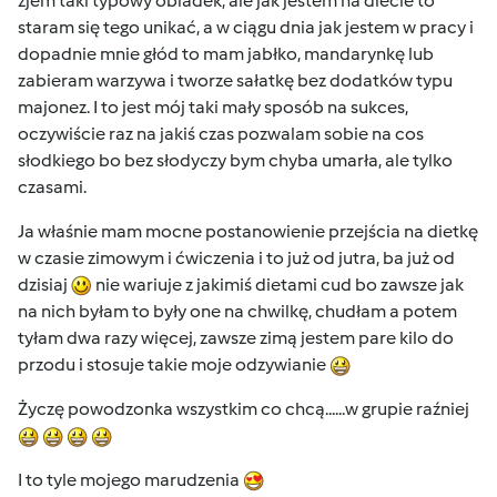
zjem taki typowy obiadek, ale jak jestem na diecie to
staram się tego unikać, a w ciągu dnia jak jestem w pracy i
dopadnie mnie głód to mam jabłko, mandarynkę lub
zabieram warzywa i tworze sałatkę bez dodatków typu
majonez. I to jest mój taki mały sposób na sukces,
oczywiście raz na jakiś czas pozwalam sobie na cos
słodkiego bo bez słodyczy bym chyba umarła, ale tylko
czasami.
Ja właśnie mam mocne postanowienie przejścia na dietkę
w czasie zimowym i ćwiczenia i to już od jutra, ba już od
dzisiaj
nie wariuje z jakimiś dietami cud bo zawsze jak
na nich byłam to były one na chwilkę, chudłam a potem
tyłam dwa razy więcej, zawsze zimą jestem pare kilo do
przodu i stosuje takie moje odzywianie
Życzę powodzonka wszystkim co chcą......w grupie raźniej
I to tyle mojego marudzenia