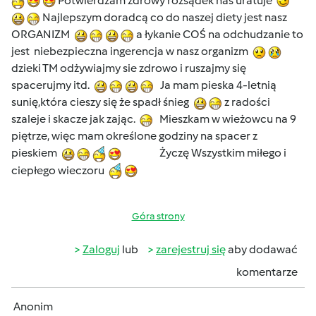
Potwierdzam zdrowy rozsądek nas uratuje
Najlepszym doradcą co do naszej diety jest nasz
ORGANIZM
a łykanie COŚ na odchudzanie to
jest niebezpieczna ingerencja w nasz organizm
dzieki TM odżywiajmy sie zdrowo i ruszajmy się
spacerujmy itd.
Ja mam pieska 4-letnią
sunię,która cieszy się że spadł śnieg
z radości
szaleje i skacze jak zając.
Mieszkam w wieżowcu na 9
piętrze, więc mam określone godziny na spacer z
pieskiem
Życzę Wszystkim miłego i
ciepłego wieczoru
Góra strony
Zaloguj
lub
zarejestruj się
aby dodawać
komentarze
Anonim