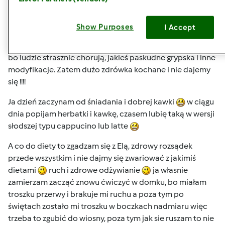
wt., 01/15/2013 - 16:39
#4
Show Purposes
I Accept
U nas też zimno, dzisiaj w nocy -10 brrr ale to przecież
zima, niech będzie mróz i wyniszczy te wszystkie zarazki
bo ludzie strasznie chorują, jakieś paskudne grypska i inne
modyfikacje. Zatem dużo zdrówka kochane i nie dajemy
się !!!!
Ja dzień zaczynam od śniadania i dobrej kawki
w ciągu
dnia popijam herbatki i kawkę, czasem lubię taką w wersji
słodszej typu cappucino lub latte
A co do diety to zgadzam się z Elą, zdrowy rozsądek
przede wszystkim i nie dajmy się zwariować z jakimiś
dietami
ruch i zdrowe odżywianie
ja własnie
zamierzam zacząć znowu ćwiczyć w domku, bo miałam
troszku przerwy i brakuje mi ruchu a poza tym po
świętach zostało mi troszku w boczkach nadmiaru więc
trzeba to zgubić do wiosny, poza tym jak sie ruszam to nie