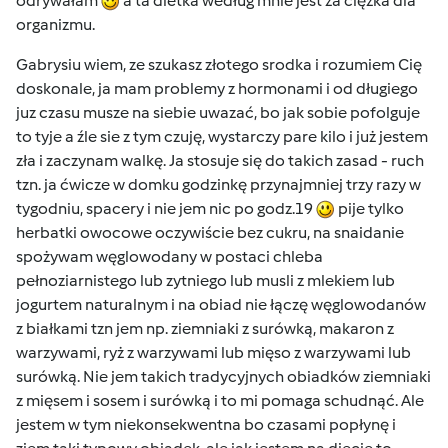
odrywałam
a ta dietka według mnie jest za ciężka dla
organizmu.
Gabrysiu wiem, ze szukasz złotego srodka i rozumiem Cię
doskonale, ja mam problemy z hormonami i od długiego
juz czasu musze na siebie uwazać, bo jak sobie pofolguje
to tyje a źle sie z tym czuję, wystarczy pare kilo i już jestem
zła i zaczynam walkę. Ja stosuje się do takich zasad - ruch
tzn. ja ćwicze w domku godzinkę przynajmniej trzy razy w
tygodniu, spacery i nie jem nic po godz.19
pije tylko
herbatki owocowe oczywiście bez cukru, na snaidanie
spożywam węglowodany w postaci chleba
pełnoziarnistego lub zytniego lub musli z mlekiem lub
jogurtem naturalnym i na obiad nie łączę węglowodanów
z białkami tzn jem np. ziemniaki z surówką, makaron z
warzywami, ryż z warzywami lub mięso z warzywami lub
surówką. Nie jem takich tradycyjnych obiadków ziemniaki
z mięsem i sosem i surówką i to mi pomaga schudnąć. Ale
jestem w tym niekonsekwentna bo czasami popłynę i