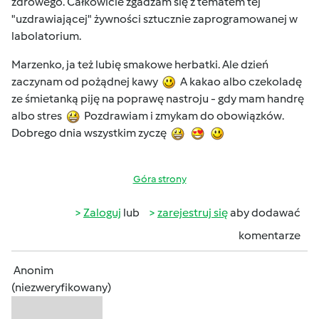
zdrowego. Całkowicie zgadzam się z tematem tej
"uzdrawiającej" żywności sztucznie zaprogramowanej w
labolatorium.
Marzenko, ja też lubię smakowe herbatki. Ale dzień
zaczynam od pożądnej kawy
A kakao albo czekoladę
ze śmietanką piję na poprawę nastroju - gdy mam handrę
albo stres
Pozdrawiam i zmykam do obowiązków.
Dobrego dnia wszystkim zyczę
Góra strony
Zaloguj
lub
zarejestruj się
aby dodawać
komentarze
Anonim
(niezweryfikowany)