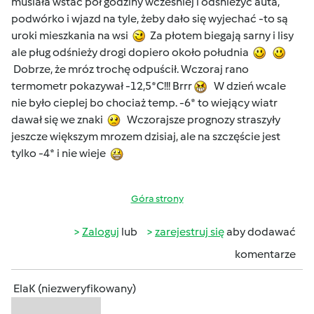
musiała wstać pół godziny wcześniej i odśnieżyć auta,
podwórko i wjazd na tyle, żeby dało się wyjechać -to są
uroki mieszkania na wsi
Za płotem biegają sarny i lisy
ale pług odśnieży drogi dopiero około południa
Dobrze, że mróz trochę odpuścił. Wczoraj rano
termometr pokazywał -12,5*C!!! Brrr
W dzień wcale
nie było cieplej bo chociaż temp. -6* to wiejący wiatr
dawał się we znaki
Wczorajsze prognozy straszyły
jeszcze większym mrozem dzisiaj, ale na szczęście jest
tylko -4* i nie wieje
Góra strony
Zaloguj
lub
zarejestruj się
aby dodawać
komentarze
ElaK (niezweryfikowany)