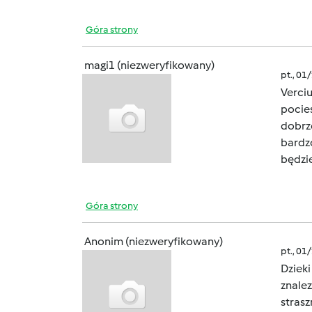
Góra strony
magi1 (niezweryfikowany)
pt., 01
Verciu
pocies
dobrze
bardzo
będzie
Góra strony
Anonim (niezweryfikowany)
pt., 01
Dzieki
znalez
strasz