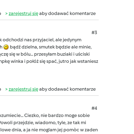
b
zarejestruj się
aby dodawać komentarze
#3
 odchodzi nas przyjaciel, ale jedynym
ch
bądź dzielna, smutek będzie ale minie,
czę się w bólu... przesyłam buziaki i uściski
pkę winka i połóż się spać, jutro jak wstaniesz
b
zarejestruj się
aby dodawać komentarze
#4
ozumiecie... Ciezko, nie bardzo moge sobie
Powoli przejdzie, wiadomo, tyle, ze tak mi
a polowe dnia, a ja nie moglam jej pomòc w zaden