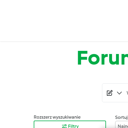
Przejdź do treści
Foru
Rozszerz wyszukiwanie
Sortuj
Filtry
Najn