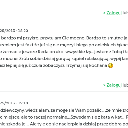
Zaloguj
lu
/25/2013 - 18:20
 bardzo mi przykro, przytulam Cie mocno. Bardzo to smutne jak
zeniem jest fakt że już się nie męczy i biega po anielskich łąka
 że macie jeszcze Reda on ukoi wszystkie łzy... jestem z Tobą i łą
 mocne. Zrób sobie dzisiaj gorącą kąpiel relaksującą, wypij lam
sz lepiej się już czuła zobaczysz. Trzymaj się kochana
Zaloguj
lu
/25/2013 - 19:18
 dziewczyny, wiedzialam, ze moge sie Wam pozalic... ,ze mnie zr
c miejsce, ale to raczej normalne....Szwedam sie z kata w kat... 
nie szkoda jej... Ale tyle co sie nacierpiala dzisiaj przez dobr