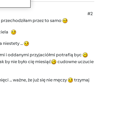
#2
mu przechodziłam przez to samo
aciela
 niestety ...
mi i oddanymi przyjaciółmi potrafią byc
ak by nie było cię miesiąć
cudowne uczucie
ęci ... ważne, że już się nie męczy
trzymaj