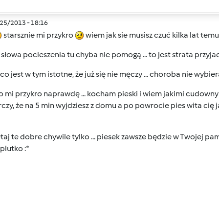
/25/2013 - 18:16
starsznie mi przykro
wiem jak sie musisz czuć kilka lat te
słowa pocieszenia tu chyba nie pomogą ... to jest strata przyj
co jest w tym istotne, że już się nie męczy ... choroba nie wybiera
 mi przykro naprawdę ... kocham pieski i wiem jakimi cudowny
czy, że na 5 min wyjdziesz z domu a po powrocie pies wita cię j
aj te dobre chywile tylko ... piesek zawsze będzie w Twojej pami
eplutko :*