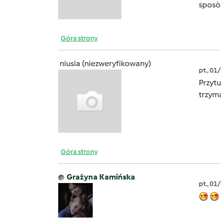
sposòb,
Góra strony
niusia (niezweryfikowany)
pt., 01
Przyt
trzyma
Góra strony
Grażyna Kamińska
pt., 01