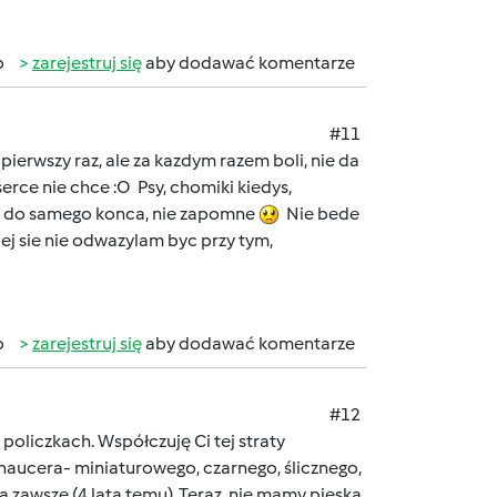
b
zarejestruj się
aby dodawać komentarze
#11
pierwszy raz, ale za kazdym razem boli, nie da
rce nie chce :O Psy, chomiki kiedys,
ylam do samego konca, nie zapomne
Nie bede
ej sie nie odwazylam byc przy tym,
b
zarejestruj się
aby dodawać komentarze
#12
o policzkach. Współczuję Ci tej straty
sznaucera- miniaturowego, czarnego, ślicznego,
 na zawsze (4 lata temu). Teraz nie mamy pieska