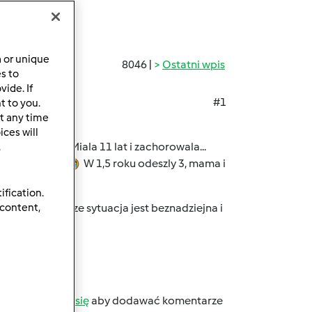
a or unique
8046 |
Ostatni wpis
es to
ide. If
#1
t to you.
t any time
ces will
Brook...
Miala 11 lat i zachorowala...
.
uratowac
W 1,5 roku odeszly 3, mama i
lubily...
ification.
 content,
z kliniki wet. , ze sytuacja jest beznadziejna i
b
zarejestruj się
aby dodawać komentarze