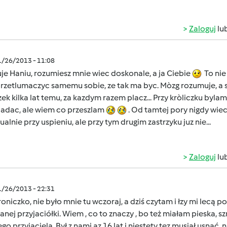
Zaloguj
lu
1/26/2013 - 11:08
je Haniu, rozumiesz mnie wiec doskonale, a ja Ciebie
To nie 
rzetlumaczyc samemu sobie, ze tak ma byc. Mòzg rozumuje, a se
zek kilka lat temu, za kazdym razem placz... Przy kròliczku b
adac, ale wiem co przeszlam
. Od tamtej pory nigdy wiec
alnie przy uspieniu, ale przy tym drugim zastrzyku juz nie...
Zaloguj
lu
1/26/2013 - 22:31
roniczko, nie było mnie tu wczoraj, a dziś czytam i łzy mi lecą p
nej przyjaciółki. Wiem , co to znaczy , bo też miałam pieska, 
go przyjaciela. Był z nami az 16 lat i niestety tez musiał usnąć