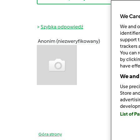
We Care
Szybka odpowiedź
We and 
identifie
support t
Anonim (niezweryfikowany)
pt., 01
trackers 
You can r
Dziew
by clicki
Dzisi
have effe
Wczora
We and 
2 còrk
Use preci
Store and
Jeste
advertis
trzeb
develop
List of P
Góra strony