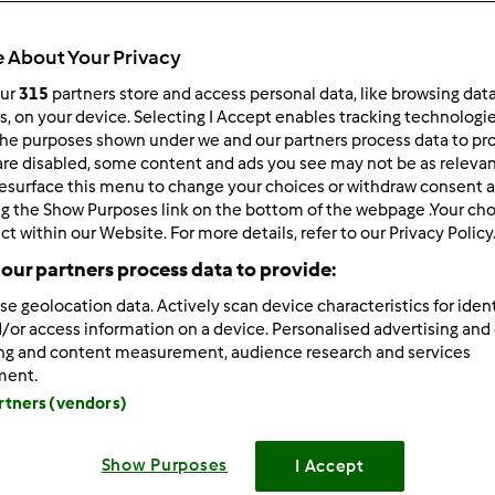
 About Your Privacy
our
315
partners store and access personal data, like browsing dat
rs, on your device. Selecting I Accept enables tracking technologi
he purposes shown under we and our partners process data to prov
/25/2013 - 17:53
are disabled, some content and ads you see may not be as relevan
esurface this menu to change your choices or withdraw consent a
czyny, pomocy
ng the Show Purposes link on the bottom of the webpage .Your choi
aj musielismy uspic psinke
To ta ciemna, oczywiscie... 
ct within our Website. For more details, refer to our Privacy Policy
j bylo dobrze, a dzisiaj cale pieklo sie zrobilo... Nie dalo sie 
our partners process data to provide:
i
Teraz zostal Red tylko. Na zdjeciu sa razem, widac jak sie 
se geolocation data. Actively scan device characteristics for ident
/or access information on a device. Personalised advertising and
m w dolku
Myslalam, ze cos sie da zrobic, ale zadzwonili 
ing and content measurement, audience research and services
a uspic natychmiast, bo bardzo sie meczy
ment.
artners (vendors)
Show Purposes
I Accept
Zaloguj
lu