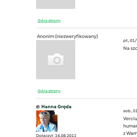
Góra strony
Anonim (niezweryfikowany)
pt., 01
Na szc
Góra strony
Hanna Gręda
sob., 0
Verci
humani
z Wam
Dołączył : 24.08.2012