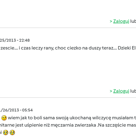
Zaloguj
lu
/25/2013 - 22:48
zescie.... i czas leczy rany, choc ciezko na duszy teraz.... Dzieki 
Zaloguj
lu
1/26/2013 - 05:54
u
wiem jak to boli sama swoją ukochaną wilczycę musiałam t
tarne jest uśpienie niż męczarnia zwierzaka .Na szczęście ma
i