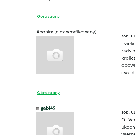
Góra strony
Anonim (niezweryfikowany)
sob., 0
Dzieku
rady p
kròlic
opowi
ewentu
Góra strony
gabi49
sob., 0
Oj, Ve
ukocha
wierne