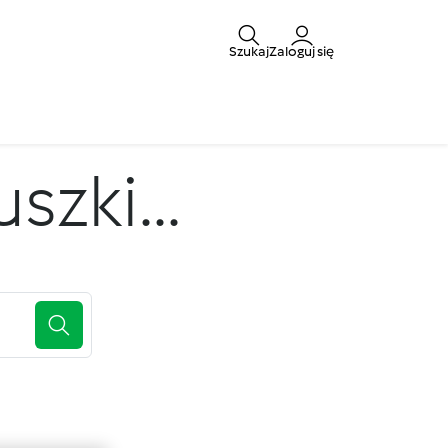
Szukaj
Zaloguj się
zki...