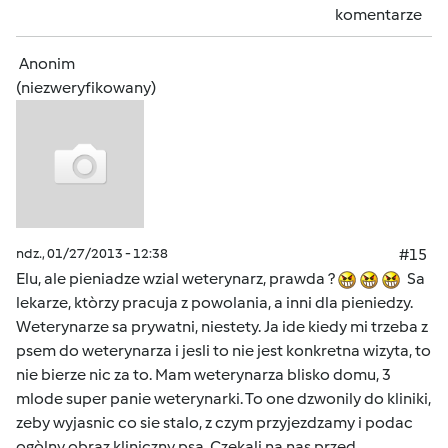
komentarze
Anonim
(niezweryfikowany)
ndz., 01/27/2013 - 12:38
#15
Elu, ale pieniadze wzial weterynarz, prawda ?
Sa
lekarze, ktòrzy pracuja z powolania, a inni dla pieniedzy.
Weterynarze sa prywatni, niestety. Ja ide kiedy mi trzeba z
psem do weterynarza i jesli to nie jest konkretna wizyta, to
nie bierze nic za to. Mam weterynarza blisko domu, 3
mlode super panie weterynarki. To one dzwonily do kliniki,
zeby wyjasnic co sie stalo, z czym przyjezdzamy i podac
ogòlny obraz kliniczny psa. Czekali na nas przed