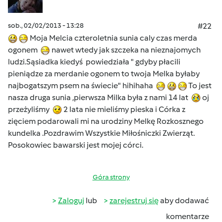
sob., 02/02/2013 - 13:28
#22
Moja Melcia czteroletnia sunia caly czas merda
ogonem
nawet wtedy jak szczeka na nieznajomych
ludzi.Sąsiadka kiedyś powiedziała " gdyby płacili
pieniądze za merdanie ogonem to twoja Melka byłaby
najbogatszym psem na świecie" hihihaha
To jest
nasza druga sunia ,pierwsza Milka była z nami 14 lat
oj
przeżyliśmy
2 lata nie mieliśmy pieska i Córka z
zięciem podarowali mi na urodziny Melkę Rozkosznego
kundelka
.Pozdrawim Wszystkie Miłośniczki Zwierząt.
Posokowiec bawarski jest mojej córci.
Góra strony
Zaloguj
lub
zarejestruj się
aby dodawać
komentarze