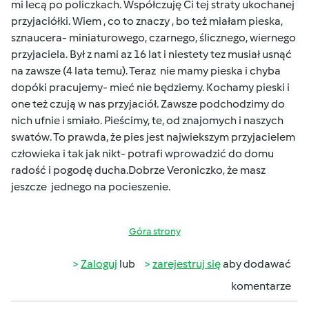
mi lecą po policzkach. Współczuję Ci tej straty ukochanej
przyjaciółki. Wiem , co to znaczy , bo też miałam pieska,
sznaucera- miniaturowego, czarnego, ślicznego, wiernego
przyjaciela. Był z nami az 16 lat i niestety tez musiał usnąć
na zawsze (4 lata temu). Teraz nie mamy pieska i chyba
dopóki pracujemy- mieć nie będziemy. Kochamy pieski i
one też czują w nas przyjaciół. Zawsze podchodzimy do
nich ufnie i smiało. Pieścimy, te, od znajomych i naszych
swatów. To prawda, że pies jest najwiekszym przyjacielem
człowieka i tak jak nikt- potrafi wprowadzić do domu
radość i pogodę ducha.Dobrze Veroniczko, że masz
jeszcze jednego na pocieszenie.
Góra strony
Zaloguj
lub
zarejestruj się
aby dodawać
komentarze