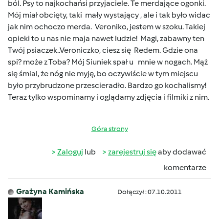
ból. Psy to najkochańsi przyjaciele. Te merdające ogonki.
Mój miał obcięty, taki mały wystający , ale i tak było widac
jak nim ochoczo merda. Veroniko, jestem w szoku. Takiej
opieki to u nas nie maja nawet ludzie! Magi, zabawny ten
Twój psiaczek..Veroniczko, ciesz się Redem. Gdzie ona
spi? może z Toba? Mój Siuniek spał u mnie w nogach. Mąż
się śmial, że nóg nie myję, bo oczywiście w tym miejscu
było przybrudzone przescieradło. Bardzo go kochalismy!
Teraz tylko wspominamy i oglądamy zdjęcia i filmiki z nim.
Góra strony
Zaloguj
lub
zarejestruj się
aby dodawać
komentarze
Grażyna Kamińska
Dołączył : 07.10.2011