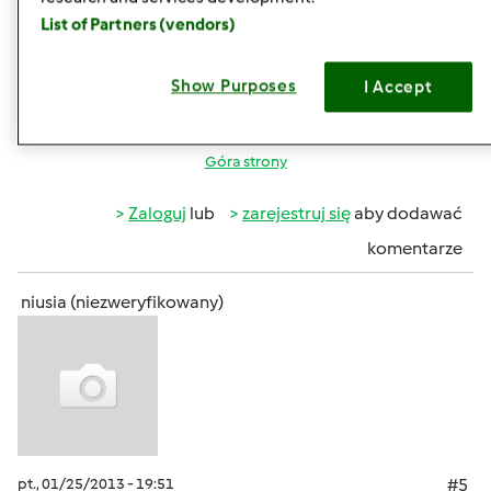
kata w kat... Powoli przejdzie, wiadomo, tyle, ze tak mi
List of Partners (vendors)
strasznie szkoda jej... Ale tyle co sie nacierpiala dzisiaj
przez dobra polowe dnia, a ja nie moglam jej pomòc w
Show Purposes
I Accept
zaden sposòb, to juz lepiej, ze sobie spi i nic ja nie boli...
Góra strony
Zaloguj
lub
zarejestruj się
aby dodawać
komentarze
niusia (niezweryfikowany)
pt., 01/25/2013 - 19:51
#5