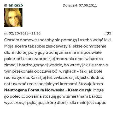
anka25
Dołączył : 07.05.2011
śr., 02/20/2013 - 11:36
#22
Czasem domowe sposoby nie pomogą i trzeba wziąć leki.
Moja siostra tak sobie zlekceważyla lekkie odmrożenie
dłoni i do tej pory gdy trochę zmarznie ma posiwiałe
palce ;o( Lekarz zabronił jej moczenia dłoni w bardzo
zimnej i bardzo gorącej wodzie, bo wtedy jak się sama o
tym przekonała odczuwa ból w rękach - taki jak bóle
reumatyczne. Kazał jej też, zwłaszcza jak jest chłodno,
natłuszczać ręce specjalnymi kremami. Stosuje krem
Neutrogena Formuła Norweska - Krem do rąk.
Mogę
go polecic, bo sama stosuję go w zimie (mam bardzo
wysuszoną i pękającą skórę dloni) i dla mnie jest super.