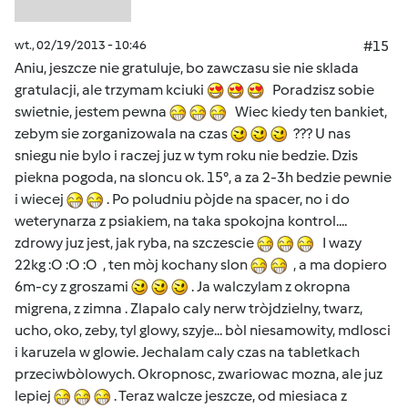
wt., 02/19/2013 - 10:46
#15
Aniu, jeszcze nie gratuluje, bo zawczasu sie nie sklada
gratulacji, ale trzymam kciuki
Poradzisz sobie
swietnie, jestem pewna
Wiec kiedy ten bankiet,
zebym sie zorganizowala na czas
??? U nas
sniegu nie bylo i raczej juz w tym roku nie bedzie. Dzis
piekna pogoda, na sloncu ok. 15°, a za 2-3h bedzie pewnie
i wiecej
. Po poludniu pòjde na spacer, no i do
weterynarza z psiakiem, na taka spokojna kontrol....
zdrowy juz jest, jak ryba, na szczescie
I wazy
22kg :O :O :O , ten mòj kochany slon
, a ma dopiero
6m-cy z groszami
. Ja walczylam z okropna
migrena, z zimna . Zlapalo caly nerw tròjdzielny, twarz,
ucho, oko, zeby, tyl glowy, szyje... bòl niesamowity, mdlosci
i karuzela w glowie. Jechalam caly czas na tabletkach
przeciwbòlowych. Okropnosc, zwariowac mozna, ale juz
lepiej
. Teraz walcze jeszcze, od miesiaca z