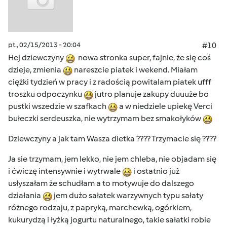
pt., 02/15/2013 - 20:04
#10
Hej dziewczyny
nowa stronka super, fajnie, że się coś
dzieje, zmienia
nareszcie piatek i wekend. Miałam
ciężki tydzień w pracy i z radością powitalam piatek ufff
troszku odpoczynku
jutro planuje zakupy duuuże bo
pustki wszedzie w szafkach
a w niedziele upiekę Verci
bułeczki serdeuszka, nie wytrzymam bez smakołyków
Dziewczyny a jak tam Wasza dietka ???? Trzymacie się ????
Ja sie trzymam, jem lekko, nie jem chleba, nie objadam się
i ćwiczę intensywnie i wytrwale
i ostatnio już
usłyszałam że schudłam a to motywuje do dalszego
działania
jem dużo sałatek warzywnych typu sałaty
różnego rodzaju, z papryką, marchewką, ogórkiem,
kukurydzą i łyżką jogurtu naturalnego, takie sałatki robie