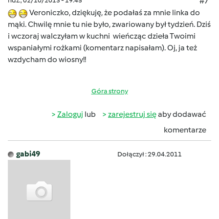
ndz., 02/10/2013 - 19:45
#7
Veroniczko, dziękuję, że podałaś za mnie linka do
mąki. Chwilę mnie tu nie było, zwariowany był tydzień. Dziś
i wczoraj walczyłam w kuchni wieńcząc dzieła Twoimi
wspaniałymi rożkami (komentarz napisałam). Oj, ja też
wzdycham do wiosny!!
Góra strony
Zaloguj
lub
zarejestruj się
aby dodawać
komentarze
gabi49
Dołączył : 29.04.2011