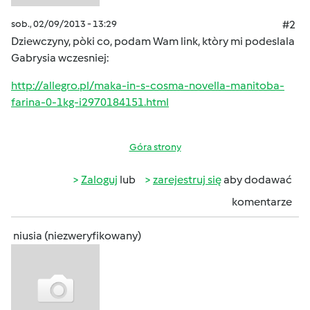
sob., 02/09/2013 - 13:29
#2
Dziewczyny, pòki co, podam Wam link, ktòry mi podeslala
Gabrysia wczesniej:
http://allegro.pl/maka-in-s-cosma-novella-manitoba-
farina-0-1kg-i2970184151.html
Góra strony
Zaloguj
lub
zarejestruj się
aby dodawać
komentarze
niusia (niezweryfikowany)