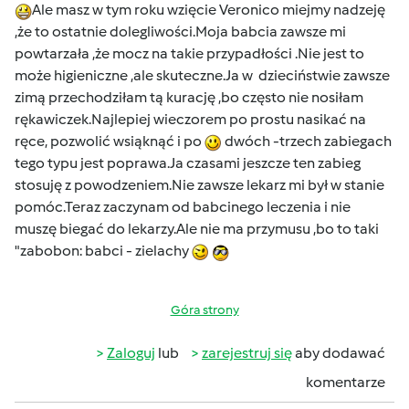
Ale masz w tym roku wzięcie Veronico miejmy nadzeję
,że to ostatnie dolegliwości.Moja babcia zawsze mi
powtarzała ,że mocz na takie przypadłości .Nie jest to
może higieniczne ,ale skuteczne.Ja w dzieciństwie zawsze
zimą przechodziłam tą kurację ,bo często nie nosiłam
rękawiczek.Najlepiej wieczorem po prostu nasikać na
ręce, pozwolić wsiąknąć i po
dwóch -trzech zabiegach
tego typu jest poprawa.Ja czasami jeszcze ten zabieg
stosuję z powodzeniem.Nie zawsze lekarz mi był w stanie
pomóc.Teraz zaczynam od babcinego leczenia i nie
muszę biegać do lekarzy.Ale nie ma przymusu ,bo to taki
"zabobon: babci - zielachy
Góra strony
Zaloguj
lub
zarejestruj się
aby dodawać
komentarze