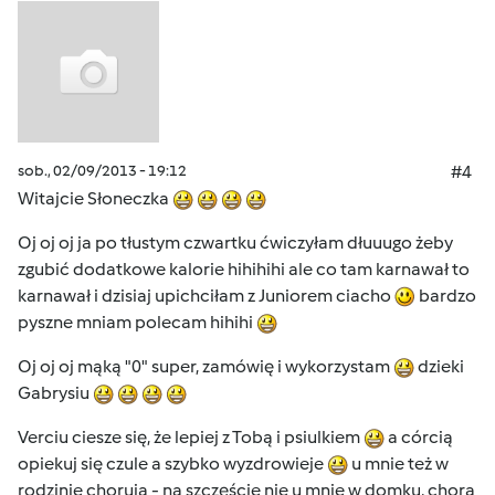
sob., 02/09/2013 - 19:12
#4
Witajcie Słoneczka
Oj oj oj ja po tłustym czwartku ćwiczyłam dłuuugo żeby
zgubić dodatkowe kalorie hihihihi ale co tam karnawał to
karnawał i dzisiaj upichciłam z Juniorem ciacho
bardzo
pyszne mniam polecam hihihi
Oj oj oj mąką "0" super, zamówię i wykorzystam
dzieki
Gabrysiu
Verciu ciesze się, że lepiej z Tobą i psiulkiem
a córcią
opiekuj się czule a szybko wyzdrowieje
u mnie też w
rodzinie chorują - na szczęście nie u mnie w domku, chora