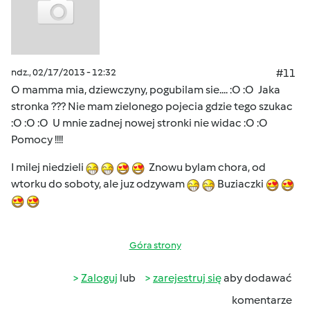
ndz., 02/17/2013 - 12:32
#11
O mamma mia, dziewczyny, pogubilam sie.... :O :O Jaka
stronka ??? Nie mam zielonego pojecia gdzie tego szukac
:O :O :O U mnie zadnej nowej stronki nie widac :O :O
Pomocy !!!!
I milej niedzieli
Znowu bylam chora, od
wtorku do soboty, ale juz odzywam
Buziaczki
Góra strony
Zaloguj
lub
zarejestruj się
aby dodawać
komentarze