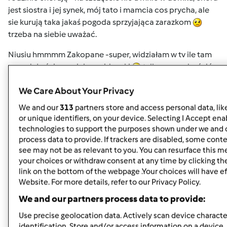
jest siostra i jej synek, mój tato i mamcia cos prycha, ale
sie kurują taka jakaś pogoda sprzyjająca zarazkom
trzeba na siebie uważać.
Niusiu hmmmm Zakopane -super, widziałam w tv ile tam
napadało śniegu, piękne widoczki
tylko pozazdrościć
We Care About Your Privacy
Haniu cieszę się, ze racuszki smakowały
my je bardzo
We and our
313
partners store and access personal data, lik
lubimy, hmmm a czego my nie lubimy
wiem wątróbki
or unique identifiers, on your device. Selecting I Accept ena
nie lubimy i flaczków
a tak to wszystko
niestety
technologies to support the purposes shown under we and 
hihihi
process data to provide. If trackers are disabled, some cont
see may not be as relevant to you. You can resurface this 
Miłego wekendu moje kochane TM-maniaczki
your choices or withdraw consent at any time by clicking t
buziole
link on the bottom of the webpage .Your choices will have ef
Website. For more details, refer to our Privacy Policy.
We and our partners process data to provide:
Góra strony
Use precise geolocation data. Actively scan device character
Zaloguj
lub
zarejestruj się
aby dodawać
identification. Store and/or access information on a device.