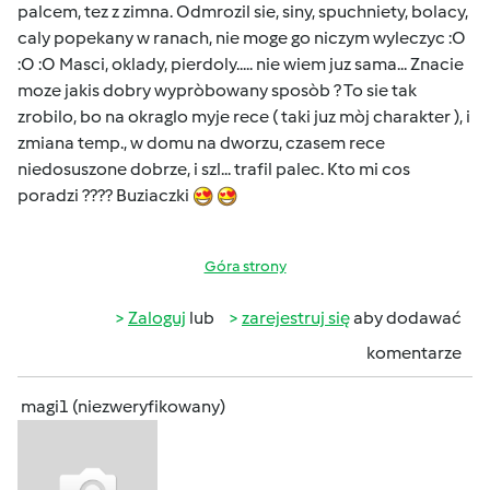
palcem, tez z zimna. Odmrozil sie, siny, spuchniety, bolacy,
caly popekany w ranach, nie moge go niczym wyleczyc :O
:O :O Masci, oklady, pierdoly..... nie wiem juz sama... Znacie
moze jakis dobry wypròbowany sposòb ? To sie tak
zrobilo, bo na okraglo myje rece ( taki juz mòj charakter ), i
zmiana temp., w domu na dworzu, czasem rece
niedosuszone dobrze, i szl... trafil palec. Kto mi cos
poradzi ???? Buziaczki
Góra strony
Zaloguj
lub
zarejestruj się
aby dodawać
komentarze
magi1 (niezweryfikowany)