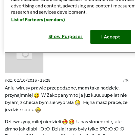
advertising and content, advertising and content measure
komentarze
research and services development.
List of Partners (vendors)
Anonim
(niezweryfikowany)
Show Purposes
I Accept
ndz., 02/10/2013 - 13:28
#5
Aniu, wirusy prawie przepedzone, mam taka nadzieje,
przynajmniej
W Zakopanym to ja juz kuuuuupe lat nie
bylam, z checia bym sie wybrala
Fajna masz prace, ze
jezdzisz sobie
Dziewczyny, milej niedzieli
U nas slonecznie, ale
zimno jak diabli :O :O Dzisiaj rano byly tylko 3°C :O :O :O