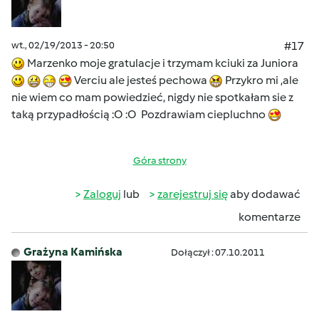
wt., 02/19/2013 - 20:50
#17
Marzenko moje gratulacje i trzymam kciuki za Juniora
Verciu ale jesteś pechowa
Przykro mi ,ale
nie wiem co mam powiedzieć, nigdy nie spotkałam sie z
taką przypadłością :O :O Pozdrawiam ciepluchno
Góra strony
Zaloguj
lub
zarejestruj się
aby dodawać
komentarze
Grażyna Kamińska
Dołączył : 07.10.2011