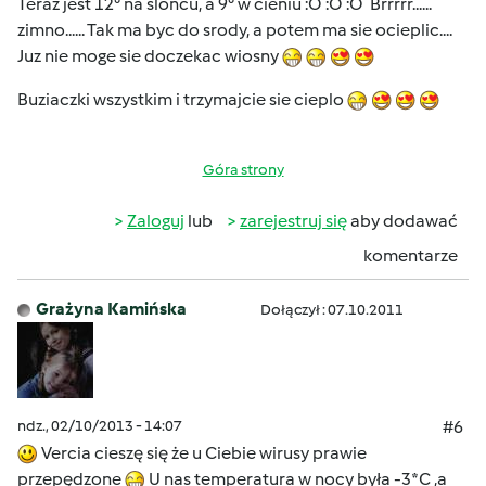
Teraz jest 12° na sloncu, a 9° w cieniu :O :O :O Brrrrr......
zimno...... Tak ma byc do srody, a potem ma sie ocieplic....
Juz nie moge sie doczekac wiosny
Buziaczki wszystkim i trzymajcie sie cieplo
Góra strony
Zaloguj
lub
zarejestruj się
aby dodawać
komentarze
Grażyna Kamińska
Dołączył : 07.10.2011
ndz., 02/10/2013 - 14:07
#6
Vercia cieszę się że u Ciebie wirusy prawie
przepędzone
U nas temperatura w nocy była -3*C ,a