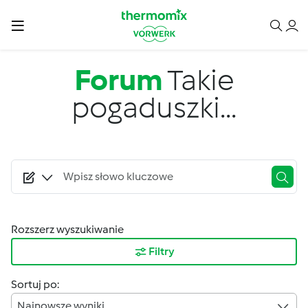
Przejdź do treści
Forum
Takie
pogaduszki...
Rozszerz wyszukiwanie
Filtry
Sortuj po:
Najnowsze wyniki