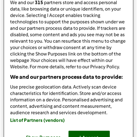
We and our
315
partners store and access personal
podziel się przepisem
data, like browsing data or unique identifiers, on your
device. Selecting I Accept enables tracking
Stwórz wariant
technologies to support the purposes shown under we
and our partners process data to provide. If trackers are
disabled, some content and ads you see may not be as
relevant to you. You can resurface this menu to change
your choices or withdraw consent at any time by
clicking the Show Purposes link on the bottom of the
Składniki
webpage .Your choices will have effect within our
Website. For more details, refer to our Privacy Policy.
1,5 l wody
We and our partners process data to provide:
por
4 średnie ziemniaki
Use precise geolocation data. Actively scan device
2
łyżki
masła
characteristics for identification. Store and/or access
information on a device. Personalised advertising and
sól,pieprz,majeranek, pieprz cayenne
content, advertising and content measurement,
kostka rosołowa(może być mięsna)
audience research and services development.
śmietana lub jogurt naturalny 3łyżki
List of Partners (vendors)
Lista zakupów