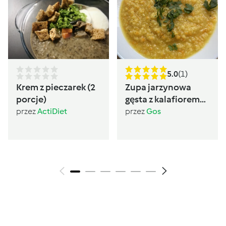
5.0
(1)
Krem z pieczarek (2
Zupa jarzynowa
porcje)
gęsta z kalafiorem
(post Dąbrowskiej)
przez
ActiDiet
przez
Gos