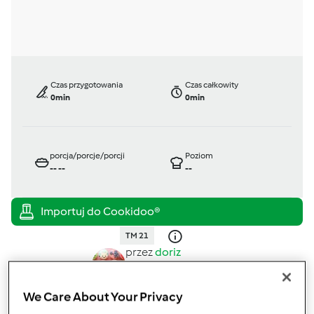
Czas przygotowania
Czas całkowity
0min
0min
porcja/porcje/porcji
Poziom
--
--
--
TM 21
przez
doriz
opublikowany: 17/12/10
zmieniono dnia: 29/11/11
We Care About Your Privacy
Dodaj do moich kolekcji