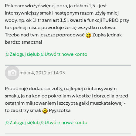
Polecam włożyć więcej pora, ja dałam 1,5 - jest
intensywniejszy smak i następnym razem użyję mniej
wody, np. ok 1litr zamiast 1,5l, kwestia funkcji TURBO przy
tak pełnej misce powoduje że się wszystko rozlewa.
Trzeba nad tym jeszcze popracować
Zupka jednak
bardzo smaczna!
Zaloguj się
lub
Utwórz nowe konto
maja 4, 2012 at 14:03
Proponuję dodac ser zolty, najlepiej o intensywnym
smaku, ja na koniec pokroilam w kostke i dorzucila przed
ostatnim miksowaniem i szczypta gałki muszkatałowej -
to zaostrzy smak
Pyyszotka
Zaloguj się
lub
Utwórz nowe konto