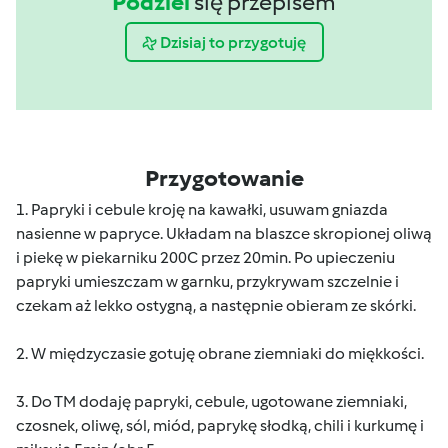
Podziel
się przepisem
Dzisiaj to przygotuję
Przygotowanie
1. Papryki i cebule kroję na kawałki, usuwam gniazda
nasienne w papryce. Układam na blaszce skropionej oliwą
i piekę w piekarniku 200C przez 20min. Po upieczeniu
papryki umieszczam w garnku, przykrywam szczelnie i
czekam aż lekko ostygną, a następnie obieram ze skórki.
2. W międzyczasie gotuję obrane ziemniaki do miękkości.
3. Do TM dodaję papryki, cebule, ugotowane ziemniaki,
czosnek, oliwę, sól, miód, paprykę słodką, chili i kurkumę i