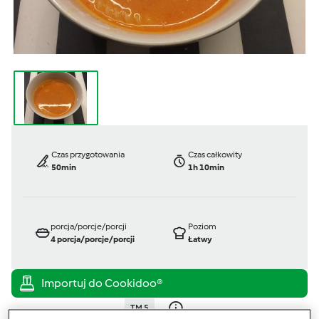
Czas przygotowania
Czas całkowity
50min
1h 10min
porcja/porcje/porcji
Poziom
4
porcja/porcje/porcji
Łatwy
TM 5