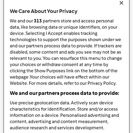
przez
Gość
opublikowany: 08/02/17
We Care About Your Privacy
zmieniono dnia: 08/02/17
We and our
313
partners store and access personal
Dodaj do moich kolekcji
data, like browsing data or unique identifiers, on your
device. Selecting I Accept enables tracking
podziel się przepisem
technologies to support the purposes shown under we
Stwórz wariant
and our partners process data to provide. If trackers are
disabled, some content and ads you see may not be as
relevant to you. You can resurface this menu to change
your choices or withdraw consent at any time by
clicking the Show Purposes link on the bottom of the
webpage .Your choices will have effect within our
Website. For more details, refer to our Privacy Policy.
Składniki
We and our partners process data to provide:
Zupa krem z papryki czerwonej3
Use precise geolocation data. Actively scan device
characteristics for identification. Store and/or access
3
Papryki czerwone
information on a device. Personalised advertising and
4
Ziemniaki średnie
content, advertising and content measurement,
2
cebule
audience research and services development.
3
ząbki czosnku