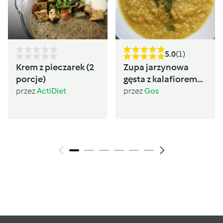
5.0
(1)
Krem z pieczarek (2
Zupa jarzynowa
porcje)
gęsta z kalafiorem
(post Dąbrowskiej)
przez
ActiDiet
przez
Gos