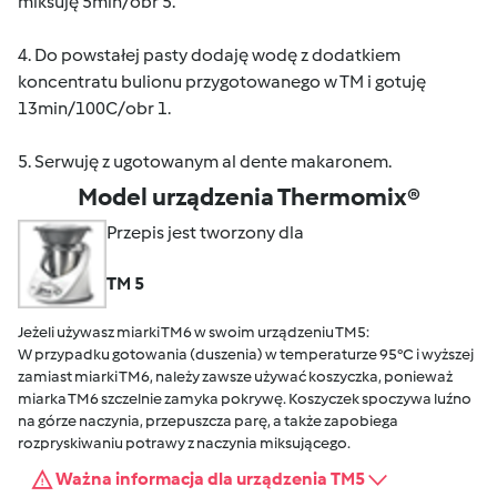
miksuję 5min/obr 5.
4. Do powstałej pasty dodaję wodę z dodatkiem
koncentratu bulionu przygotowanego w TM i gotuję
13min/100C/obr 1.
5. Serwuję z ugotowanym al dente makaronem.
Model urządzenia Thermomix®
Przepis jest tworzony dla
TM 5
Jeżeli używasz miarki TM6 w swoim urządzeniu TM5:
W przypadku gotowania (duszenia) w temperaturze 95°C i wyższej
zamiast miarki TM6, należy zawsze używać koszyczka, ponieważ
miarka TM6 szczelnie zamyka pokrywę. Koszyczek spoczywa luźno
na górze naczynia, przepuszcza parę, a także zapobiega
rozpryskiwaniu potrawy z naczynia miksującego.
Ważna informacja dla urządzenia TM5