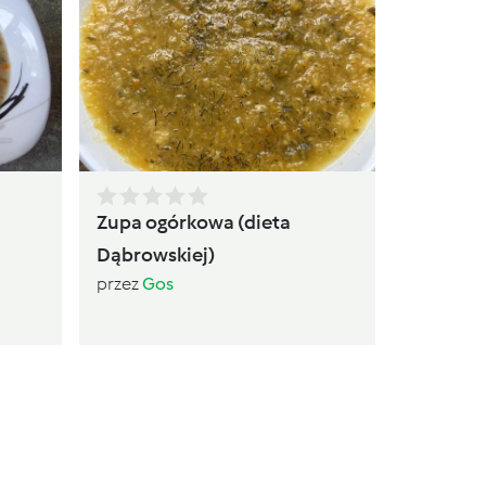
Zupa kal
Dąbrows
przez
Go
Zupa ogórkowa (dieta
Dąbrowskiej)
przez
Gos