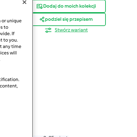
Dodaj do moich kolekcji
podziel się przepisem
a or unique
es to
Stwórz wariant
ide. If
t to you.
t any time
ces will
.
ification.
 content,
wanie
4.