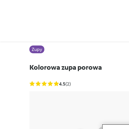
Zupy
Kolorowa zupa porowa
4.5
(2)