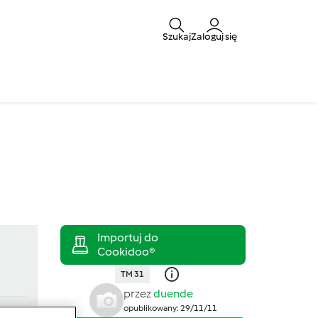
Szukaj
Zaloguj się
TM 31
przez
duende
opublikowany: 29/11/11