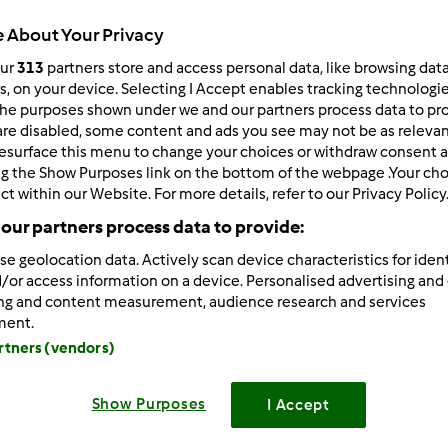
Czas całkowity
3min
 About Your Privacy
our
313
partners store and access personal data, like browsing dat
rs, on your device. Selecting I Accept enables tracking technologi
he purposes shown under we and our partners process data to prov
porcja/porcje/porcji
are disabled, some content and ads you see may not be as relevan
5
porcja/porcje/porcji
esurface this menu to change your choices or withdraw consent a
ng the Show Purposes link on the bottom of the webpage .Your choi
ct within our Website. For more details, refer to our Privacy Policy
Poziom
our partners process data to provide:
--
se geolocation data. Actively scan device characteristics for ident
/or access information on a device. Personalised advertising and
ing and content measurement, audience research and services
ment.
artners (vendors)
Przygoto
Show Purposes
I Accept
Wszystkie warzywa obrać, umyć, zmiksować 4 sek. poz. 