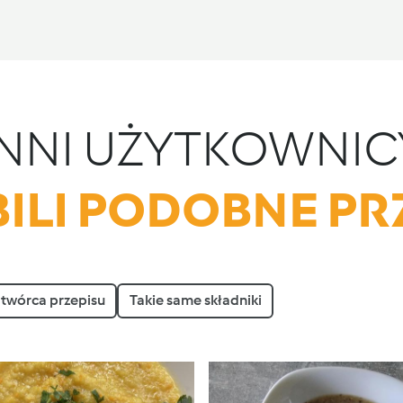
INNI UŻYTKOWNIC
ILI PODOBNE PR
 twórca przepisu
Takie same składniki