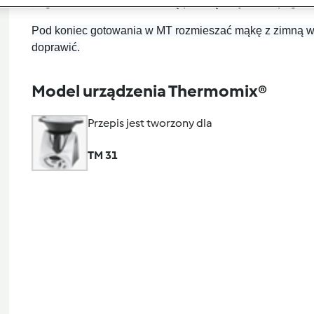
Zagotować z kostka rosołową (i wodą oczywiście ) i goto
Pod koniec gotowania w MT rozmieszać mąkę z zimną wo
doprawić.
Model urządzenia Thermomix®
Przepis jest tworzony dla
TM 31