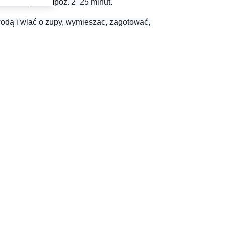
wac temp. 100, poz. 2 25 minut.
dą i wlać o zupy, wymieszac, zagotować,