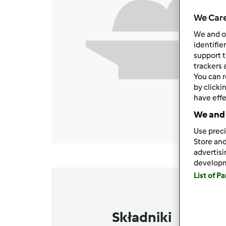
We Care
We and 
identifie
support t
trackers 
You can r
by clicki
have effe
We and 
Use preci
Store and
advertis
develop
List of P
Składniki