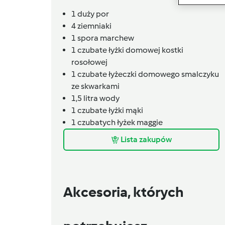
1
duży por
4
ziemniaki
1
spora marchew
1
czubate łyżki
domowej kostki
rosołowej
1
czubate łyżeczki
domowego smalczyku
ze skwarkami
1,5
litra
wody
1
czubate łyżki
mąki
1
czubatych łyżek
maggie
Lista zakupów
Akcesoria, których