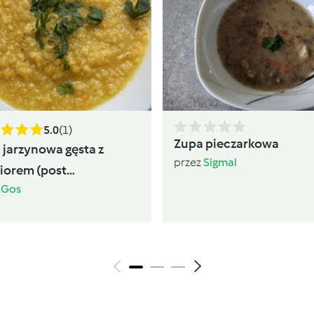
5.0
(1)
Zupa pieczarkowa
 jarzynowa gęsta z
przez
Sigmal
fiorem (post
z
Gos
owskiej)