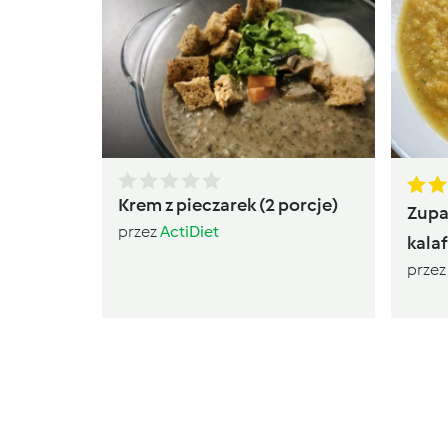
Krem z pieczarek (2 porcje)
Zupa
przez
ActiDiet
kala
prze
Dąbr