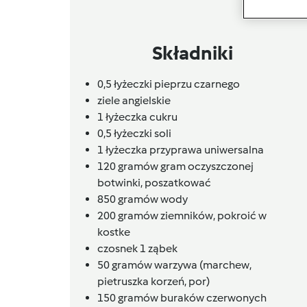
Składniki
0,5 łyżeczki pieprzu czarnego
ziele angielskie
1 łyżeczka cukru
0,5
łyżeczki
soli
1 łyżeczka przyprawa uniwersalna
120
gramów
gram oczyszczonej
botwinki,
poszatkować
850
gramów
wody
200
gramów
ziemników,
pokroić w
kostke
czosnek 1 ząbek
50
gramów
warzywa (marchew,
pietruszka korzeń, por)
150
gramów
buraków czerwonych