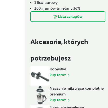
1 liść laurowy
100
gramów
śmietany 36%
Lista zakupów
Akcesoria, których
potrzebujesz
Kopystka
kup teraz
Naczynie miksujące kompletne
premium
kup teraz
Naczynie termiczne