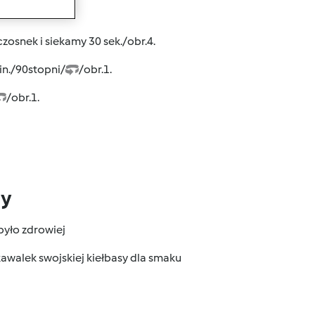
wanie
zosnek i siekamy 30 sek./obr.4.
in./90stopni/
/obr.1.
/obr.1.
dy
było zdrowiej
kawalek swojskiej kiełbasy dla smaku