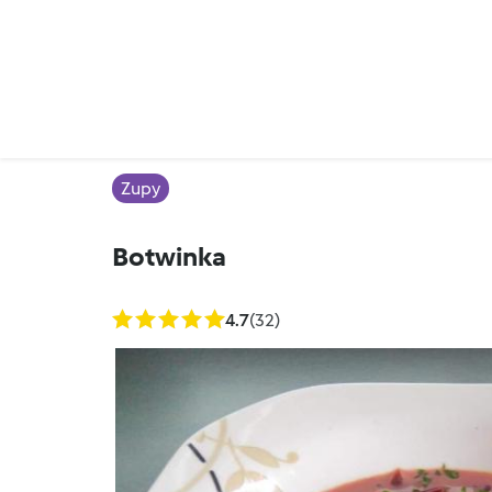
Zupy
Botwinka
4.7
(32)