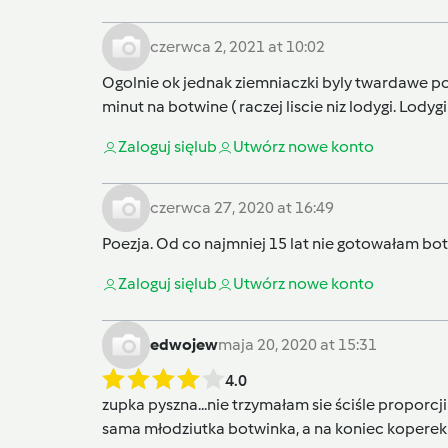
czerwca 2, 2021 at 10:02
Ogolnie ok jednak ziemniaczki byly twardawe p
minut na botwine ( raczej liscie niz lodygi. Lod
Zaloguj się
lub
Utwórz nowe konto
czerwca 27, 2020 at 16:49
Poezja. Od co najmniej 15 lat nie gotowałam bo
Zaloguj się
lub
Utwórz nowe konto
edwojew
maja 20, 2020 at 15:31
4.0
zupka pyszna...nie trzymałam sie ściśle proporcj
sama młodziutka botwinka, a na koniec koperek 