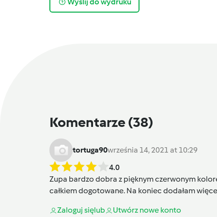
Wyślij do wydruku
Komentarze
(38)
tortuga90
września 14, 2021 at 10:29
4.0
Zupa bardzo dobra z pięknym czerwonym kolorem
całkiem dogotowane. Na koniec dodałam więcej 
Zaloguj się
lub
Utwórz nowe konto