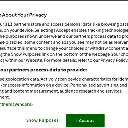
Czas całkowity
0min
 About Your Privacy
our
313
partners store and access personal data, like browsing dat
rs, on your device. Selecting I Accept enables tracking technologi
porcja/porcje/porcji
he purposes shown under we and our partners process data to prov
4
porcja/porcje/porcji
are disabled, some content and ads you see may not be as relevan
esurface this menu to change your choices or withdraw consent a
ng the Show Purposes link on the bottom of the webpage .Your choi
ct within our Website. For more details, refer to our Privacy Policy
Poziom
Łatwy
our partners process data to provide:
se geolocation data. Actively scan device characteristics for ident
/or access information on a device. Personalised advertising and
ing and content measurement, audience research and services
ment.
artners (vendors)
Show Purposes
I Accept