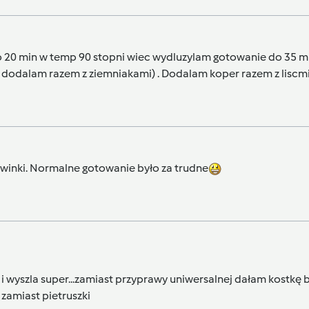
o 20 min w temp 90 stopni wiec wydluzylam gotowanie do 35 mi
ygi dodalam razem z ziemniakami) . Dodalam koper razem z liscmi
twinki. Normalne gotowanie było za trudne
i i wyszla super...zamiast przyprawy uniwersalnej dałam kostkę
zamiast pietruszki