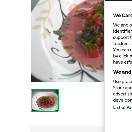
We Care
We and 
identifie
support t
trackers 
You can r
by clicki
have effe
We and 
Use preci
Store and
advertis
develop
List of P