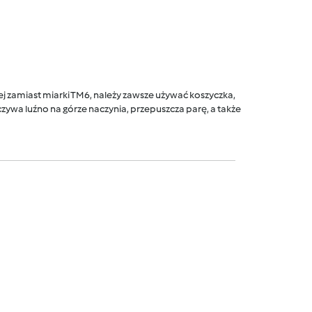
 zamiast miarki TM6, należy zawsze używać koszyczka,
ywa luźno na górze naczynia, przepuszcza parę, a także