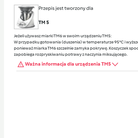
Przepis jest tworzony dla
TM 5
Jeżeli używasz miarki TM6 w swoim urządzeniu TM5:
W przypadku gotowania (duszenia) w temperaturze 95°C i wyższej
ponieważ miarka TM6 szczelnie zamyka pokrywę. Koszyczek spocz
zapobiega rozpryskiwaniu potrawy z naczynia miksującego.
Ważna informacja dla urządzenia TM5