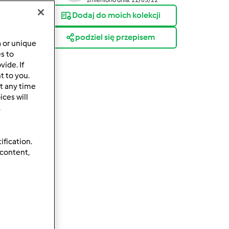
Dodaj do moich kolekcji
podziel się przepisem
a or unique
es to
ide. If
t to you.
t any time
ces will
.
ification.
 content,