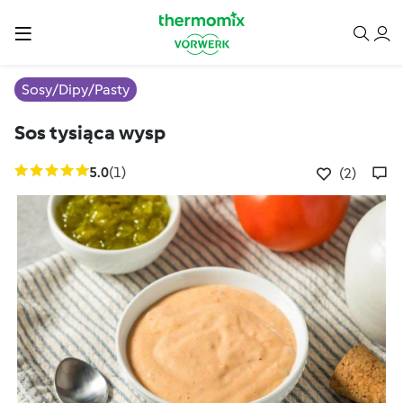
Sosy/Dipy/Pasty
Sos tysiąca wysp
5.0
(1)
(2)