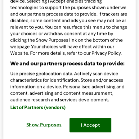
przez
mizunek
device. Selecting I Accept enables tracking
technologies to support the purposes shown under we
opublikowany: 01/11/23
and our partners process data to provide. If trackers are
Dodaj do moich kolekcji
disabled, some content and ads you see may not be as
relevant to you. You can resurface this menu to change
podziel się przepisem
your choices or withdraw consent at any time by
clicking the Show Purposes link on the bottom of the
webpage .Your choices will have effect within our
Website. For more details, refer to our Privacy Policy.
We and our partners process data to provide:
Use precise geolocation data. Actively scan device
Składniki
characteristics for identification. Store and/or access
information on a device. Personalised advertising and
Sos tysiąca wysp
content, advertising and content measurement,
audience research and services development.
½ - 1
ząbków
ząbek czosnku
List of Partners (vendors)
200
g
majonezu
55
g
Ketchupu
1
łyżeczek
białego octu winnego
Show Purposes
I Accept
1
łyżeczek
cukru
1
szczypty
soli