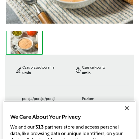
Czas przygotowania
Czas całkowity
0min
0min
porcja/porcje/porcji
Poziom
0
Łatwy
kawałek/kawałki/kawałków
We Care About Your Privacy
We and our
313
partners store and access personal
data, like browsing data or unique identifiers, on your