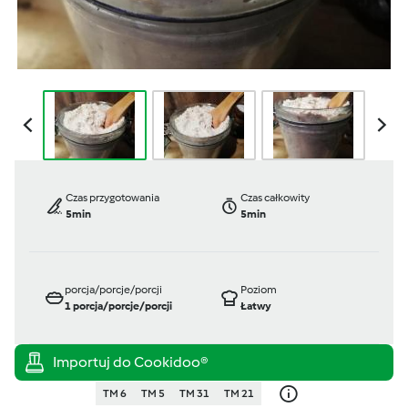
Czas przygotowania
Czas całkowity
5min
5min
porcja/porcje/porcji
Poziom
1
porcja/porcje/porcji
Łatwy
TM 6
TM 5
TM 31
TM 21