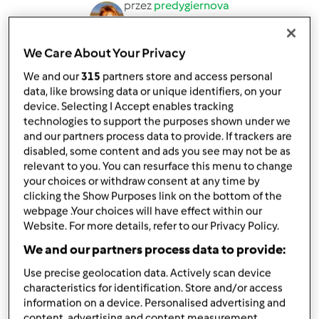
przez
predygiernova
opublikowany: 30/06/20
zmieniono dnia: 11/02/23
We Care About Your Privacy
Dodaj do moich kolekcji
We and our
315
partners store and access personal
podziel się przepisem
data, like browsing data or unique identifiers, on your
device. Selecting I Accept enables tracking
Stwórz wariant
technologies to support the purposes shown under we
and our partners process data to provide. If trackers are
disabled, some content and ads you see may not be as
relevant to you. You can resurface this menu to change
your choices or withdraw consent at any time by
clicking the Show Purposes link on the bottom of the
Składniki
webpage .Your choices will have effect within our
Website. For more details, refer to our Privacy Policy.
Pasta z wędzonej makreli i twarogu
We and our partners process data to provide:
1
makrela, wędzona,
obrana
Use precise geolocation data. Actively scan device
1
cebula,
mała
characteristics for identification. Store and/or access
2
ogórki konserwowe,
(opcjonalnie kiszone)
information on a device. Personalised advertising and
300
gramów
twarogu pół/tłustego,
content, advertising and content measurement,