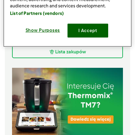
rozkruszonego
audience research and services development.
2
czubate łyżki
majonezu/oleju,
List of Partners (vendors)
rzepakowy/słonecznikowy
1
łyżki
musztardy,
np. Sarepska
Show Purposes
I Accept
szczypty
soli
szczypty
pieprzu, świeżo mielonego
Lista zakupów