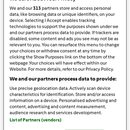
przez
ccordel
We and our
313
partners store and access personal
opublikowany: 30/03/11
zmieniono dnia: 29/11/11
data, like browsing data or unique identifiers, on your
device. Selecting I Accept enables tracking
Dodaj do moich kolekcji
technologies to support the purposes shown under we
and our partners process data to provide. If trackers are
podziel się przepisem
disabled, some content and ads you see may not be as
Stwórz wariant
relevant to you. You can resurface this menu to change
your choices or withdraw consent at any time by
clicking the Show Purposes link on the bottom of the
webpage .Your choices will have effect within our
Website. For more details, refer to our Privacy Policy.
We and our partners process data to provide:
Składniki
Use precise geolocation data. Actively scan device
characteristics for identification. Store and/or access
150
g
białej czekolady
information on a device. Personalised advertising and
5
jajek
content, advertising and content measurement,
125
g
cukru
audience research and services development.
2
łyżki
rumu
List of Partners (vendors)
1/2
łyżeczki
kardamonu lub 1-2 łyżeczki