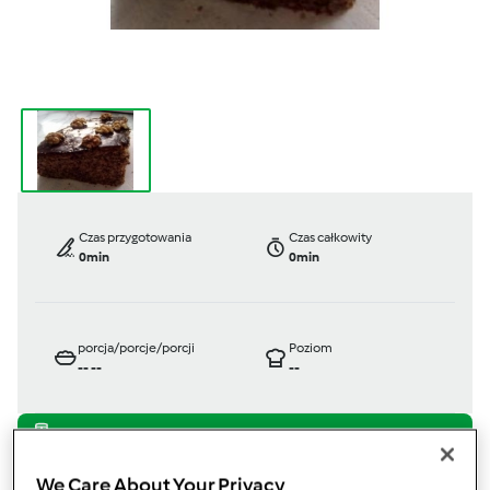
Czas przygotowania
Czas całkowity
0min
0min
porcja/porcje/porcji
Poziom
--
--
--
TM 31
We Care About Your Privacy