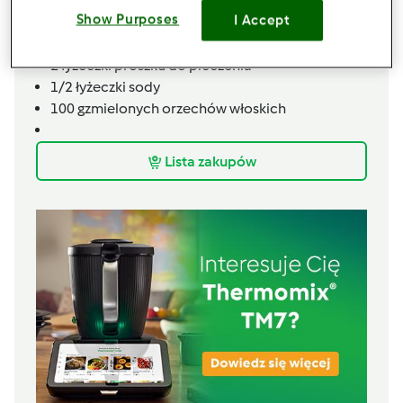
cynamonu
Show Purposes
I Accept
270 ml oleju słonecznikowego
200 g startego korzenia piertuszki
2
łyżeczki
proszku do pieczenia
1/2 łyżeczki sody
100
g
zmielonych orzechów włoskich
Lista zakupów