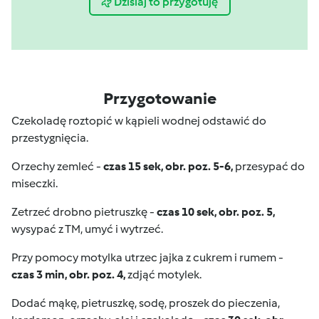
Dzisiaj to przygotuję
Przygotowanie
Czekoladę roztopić w kąpieli wodnej odstawić do
przestygnięcia.
Orzechy zemleć -
czas 15 sek, obr. poz. 5-6,
przesypać do
miseczki.
Zetrzeć drobno pietruszkę -
czas 10 sek, obr. poz. 5,
wysypać z TM, umyć i wytrzeć.
Przy pomocy motylka utrzec jajka z cukrem i rumem -
czas 3 min, obr. poz. 4,
zdjąć motylek.
Dodać mąkę, pietruszkę, sodę, proszek do pieczenia,