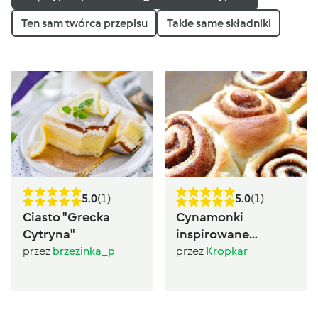
Ten sam twórca przepisu
Takie same składniki
5.0
(1)
5.0
(1)
Ciasto "Grecka
Cynamonki
Cytryna"
inspirowane
Sugarlady
przez
brzezinka_p
przez
Kropkar