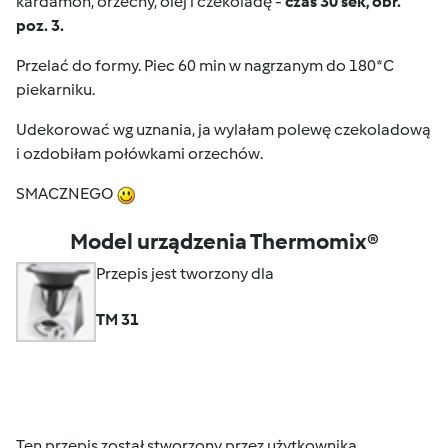
kardamon, orzechy, olej i czekoladę -
czas 30 sek, obr.
poz. 3.
Przelać do formy. Piec 60 min w nagrzanym do 180*C
piekarniku.
Udekorować wg uznania, ja wylałam polewę czekoladową
i ozdobiłam połówkami orzechów.
SMACZNEGO
Model urządzenia Thermomix®
Przepis jest tworzony dla
TM 31
Ten przepis został stworzony przez użytkownika