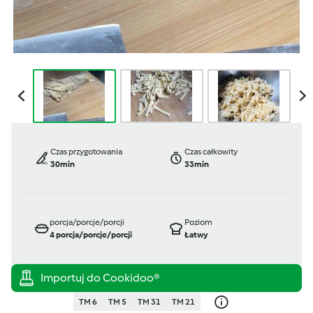
Czas przygotowania
Czas całkowity
30min
33min
porcja/porcje/porcji
Poziom
4
porcja/porcje/porcji
Łatwy
TM 6
TM 5
TM 31
TM 21