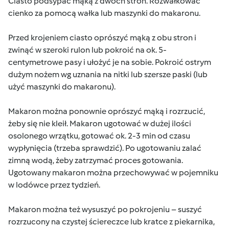
Ciasto podsypać mąką z dwóch stron. Rozwałkować
cienko za pomocą wałka lub maszynki do makaronu.
Przed krojeniem ciasto oprószyć mąką z obu stron i
zwinąć w szeroki rulon lub pokroić na ok. 5-
centymetrowe pasy i ułożyć je na sobie. Pokroić ostrym
dużym nożem wg uznania na nitki lub szersze paski (lub
użyć maszynki do makaronu).
Makaron można ponownie oprószyć mąką i rozrzucić,
żeby się nie kleił. Makaron ugotować w dużej ilości
osolonego wrzątku, gotować ok. 2-3 min od czasu
wypłynięcia (trzeba sprawdzić). Po ugotowaniu zalać
zimną wodą, żeby zatrzymać proces gotowania.
Ugotowany makaron można przechowywać w pojemniku
w lodówce przez tydzień.
Makaron można też wysuszyć po pokrojeniu – suszyć
rozrzucony na czystej ściereczce lub kratce z piekarnika,