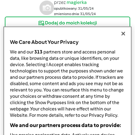
przez
magierka
opublikowany: 31/05/24
zmieniono dnia: 31/05/24
Dodaj do moich kolekcji
podziel się przepisem
We Care About Your Privacy
Stwórz wariant
We and our
313
partners store and access personal
data, like browsing data or unique identifiers, on your
device. Selecting I Accept enables tracking
technologies to support the purposes shown under we
and our partners process data to provide. If trackers are
disabled, some content and ads you see may not be as
Składniki
relevant to you. You can resurface this menu to change
your choices or withdraw consent at any time by
MAKARON
clicking the Show Purposes link on the bottom of the
webpage .Your choices will have effect within our
330
gramów
mąki z pszenicy durum,
mąki
Website. For more details, refer to our Privacy Policy.
pszennej semolina lub „00” + ok. 50 g mąki do
We and our partners process data to provide:
podsypywania (może też być mąka 450-550)
0,5
łyżeczki
soli