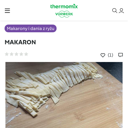
Makarony i dania z ryżu
MAKARON
(1)