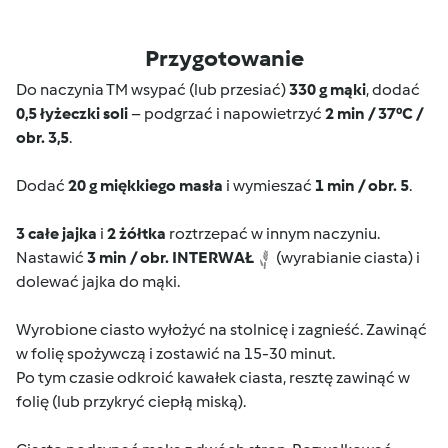
Przygotowanie
Do naczynia TM wsypać (lub przesiać)
330 g mąki
, dodać
0,5 łyżeczki soli
– podgrzać i napowietrzyć
2 min / 37⁰C /
obr. 3,5
.
Dodać
20 g miękkiego masła
i wymieszać
1 min / obr. 5
.
3 całe jajka
i
2 żółtka
roztrzepać w innym naczyniu.
Nastawić
3 min / obr. INTERWAŁ
(wyrabianie ciasta) i
dolewać jajka do mąki.
Wyrobione ciasto wyłożyć na stolnicę i zagnieść. Zawinąć
w folię spożywczą i zostawić na 15-30 minut.
Po tym czasie odkroić kawałek ciasta, resztę zawinąć w
folię (lub przykryć ciepłą miską).