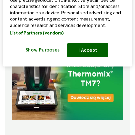
Use precise geolocation data. Actively scan device
20
gramów
masła,
w temperaturze pokojowej
characteristics for identification. Store and/or access
3
jajka,
w temperaturze pokojowej
information on a device. Personalised advertising and
content, advertising and content measurement,
2
żółtka,
w temperaturze pokojowej
audience research and services development.
Lista zakupów
List of Partners (vendors)
Show Purposes
I Accept