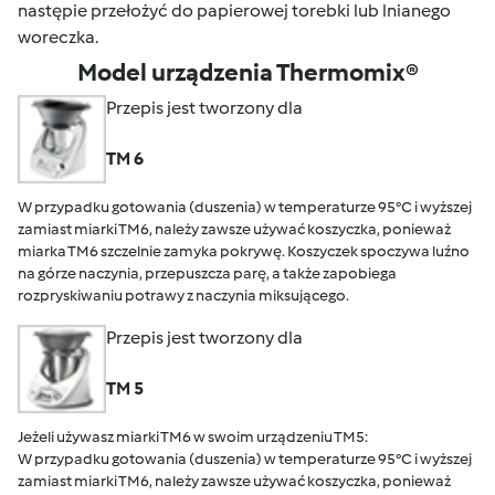
następie przełożyć do papierowej torebki lub lnianego
woreczka.
Model urządzenia Thermomix®
Przepis jest tworzony dla
TM 6
W przypadku gotowania (duszenia) w temperaturze 95°C i wyższej
zamiast miarki TM6, należy zawsze używać koszyczka, ponieważ
miarka TM6 szczelnie zamyka pokrywę. Koszyczek spoczywa luźno
na górze naczynia, przepuszcza parę, a także zapobiega
rozpryskiwaniu potrawy z naczynia miksującego.
Przepis jest tworzony dla
TM 5
Jeżeli używasz miarki TM6 w swoim urządzeniu TM5:
W przypadku gotowania (duszenia) w temperaturze 95°C i wyższej
zamiast miarki TM6, należy zawsze używać koszyczka, ponieważ