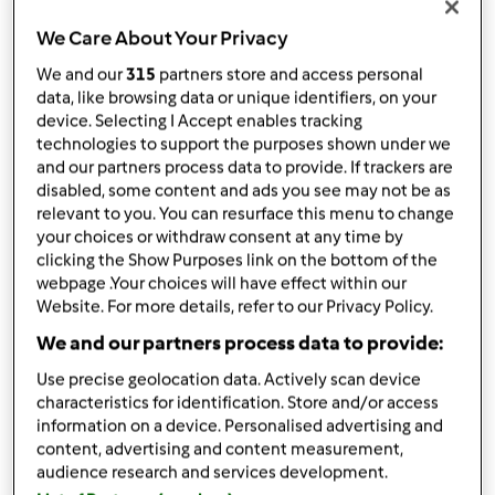
przez
Ewa Jak
opublikowany: 13/08/17
We Care About Your Privacy
zmieniono dnia: 22/08/17
We and our
315
partners store and access personal
Dodaj do moich kolekcji
data, like browsing data or unique identifiers, on your
device. Selecting I Accept enables tracking
podziel się przepisem
technologies to support the purposes shown under we
Stwórz wariant
and our partners process data to provide. If trackers are
disabled, some content and ads you see may not be as
relevant to you. You can resurface this menu to change
your choices or withdraw consent at any time by
clicking the Show Purposes link on the bottom of the
webpage .Your choices will have effect within our
Website. For more details, refer to our Privacy Policy.
Składniki
We and our partners process data to provide:
placki z cukinii z ziemniakami
Use precise geolocation data. Actively scan device
characteristics for identification. Store and/or access
200
g
ziemniaków,
2 duże ziemniaki
information on a device. Personalised advertising and
550
g
cukinia
content, advertising and content measurement,
2
jajka
audience research and services development.
1
duża cebula