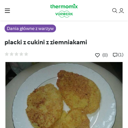
Dania główne z warzyw
placki z cukini z ziemniakami
(1)
(0)