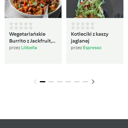
Wegetariańskie
Kotleciki z kaszy
Burrito z Jackfruit,
jaglanej
czerwoną fasolą i
przez
Lilibella
przez
Espresso
guacamole