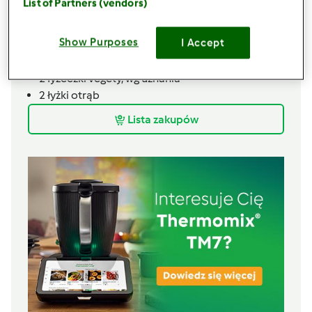
List of Partners (vendors)
150
g
mąki
1,5
łyżki
mąki ziemniaczanej
Show Purposes
I Accept
1
łyżeczki
soli
2
szczypty
pieprzu
2
łyżeczki
vegety,
wg uznania
2
łyżki
otrąb
Lista zakupów