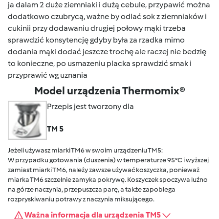
ja dalam 2 duże ziemniaki i dużą cebule, przypawić można
dodatkowo czubrycą, ważne by odlać sok z ziemniaków i
cukinii przy dodawaniu drugiej połowy mąki trzeba
sprawdzić konsytencję gdyby była za rzadka mimo
dodania mąki dodać jeszcze trochę ale raczej nie bedzię
to konieczne, po usmazeniu placka sprawdzić smak i
przyprawić wg uznania
Model urządzenia Thermomix®
Przepis jest tworzony dla
TM 5
Jeżeli używasz miarki TM6 w swoim urządzeniu TM5:
W przypadku gotowania (duszenia) w temperaturze 95°C i wyższej
zamiast miarki TM6, należy zawsze używać koszyczka, ponieważ
miarka TM6 szczelnie zamyka pokrywę. Koszyczek spoczywa luźno
na górze naczynia, przepuszcza parę, a także zapobiega
rozpryskiwaniu potrawy z naczynia miksującego.
Ważna informacja dla urządzenia TM5