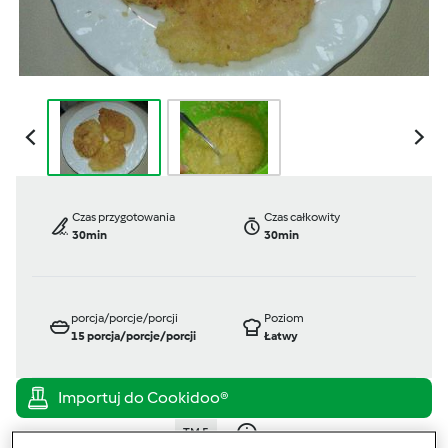
Czas przygotowania
Czas całkowity
30min
30min
porcja/porcje/porcji
Poziom
15
porcja/porcje/porcji
Łatwy
TM 5