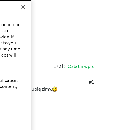
a or unique
es to
ide. If
t to you.
t any time
ces will
.
172 |
Ostatni wpis
ification.
#1
 content,
skie drogi. Nie lubię zimy.