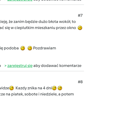
#7
dzieję, że zanim będzie dużo błota wokół, to
ądać się w cieplutkim mieszkaniu przez okno
 się podoba
Pozdrawiam
b
zarejestruj się
aby dodawać komentarze
#8
widze
Kazdy znika na 4 dni
ze na piatek, sobote i niedziele, a potem