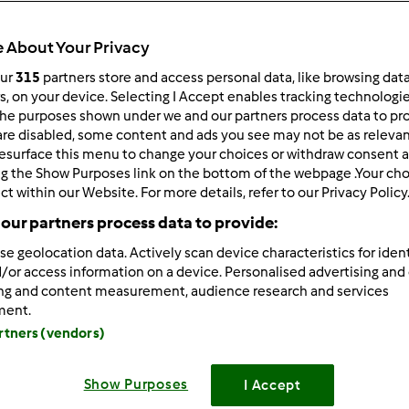
 About Your Privacy
our
315
partners store and access personal data, like browsing dat
 po:
Wyników na stronę:
rs, on your device. Selecting I Accept enables tracking technologi
he purposes shown under we and our partners process data to prov
owsze wyniki
10
are disabled, some content and ads you see may not be as relevan
esurface this menu to change your choices or withdraw consent a
ng the Show Purposes link on the bottom of the webpage .Your choi
ct within our Website. For more details, refer to our Privacy Policy
our partners process data to provide:
se geolocation data. Actively scan device characteristics for ident
8/26/2012 - 21:36
/or access information on a device. Personalised advertising and
będzie ta szara jesień, to jeszcze babie lato! Najgorsza zima i śli
ing and content measurement, audience research and services
ment.
artners (vendors)
Show Purposes
I Accept