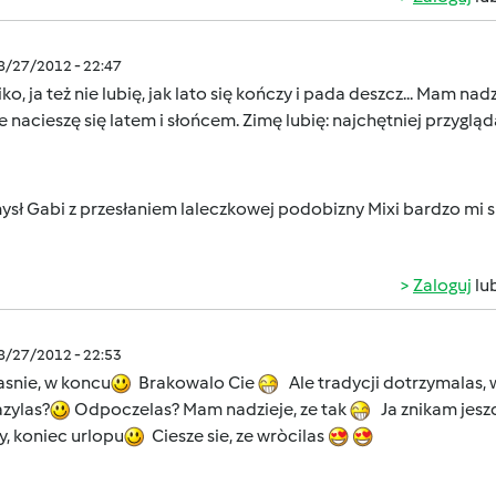
08/27/2012 - 22:47
ko, ja też nie lubię, jak lato się kończy i pada deszcz... Mam na
e nacieszę się latem i słońcem. Zimę lubię: najchętniej przygl
ysł Gabi z przesłaniem laleczkowej podobizny Mixi bardzo mi
Zaloguj
lu
08/27/2012 - 22:53
asnie, w koncu
Brakowalo Cie
Ale tradycji dotrzymalas, 
zylas?
Odpoczelas? Mam nadzieje, ze tak
Ja znikam jeszc
y, koniec urlopu
Ciesze sie, ze wròcilas