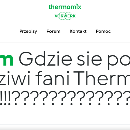
Przepisy
Forum
Kontakt
Pomoc
um
Gdzie sie po
iwi fani The
!!!!!!???????????