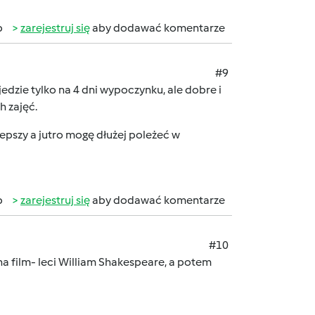
b
zarejestruj się
aby dodawać komentarze
#9
dzie tylko na 4 dni wypoczynku, ale dobre i
h zajęć.
lepszy a jutro mogę dłużej poleżeć w
b
zarejestruj się
aby dodawać komentarze
#10
 na film- leci William Shakespeare, a potem