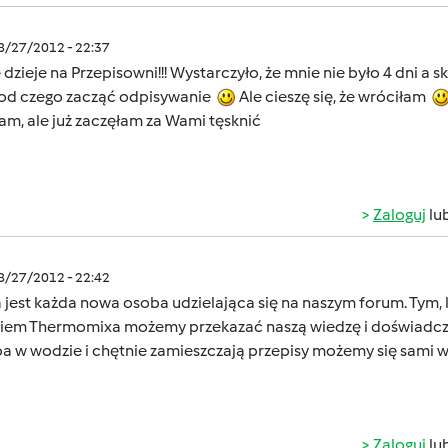
08/27/2012 - 22:37
ę dzieje na Przepisowni!!! Wystarczyło, że mnie nie było 4 dni 
od czego zacząć odpisywanie
Ale cieszę się, że wróciłam
am, ale już zaczęłam za Wami tęsknić
Zaloguj
lu
08/27/2012 - 22:42
jest każda nowa osoba udzielająca się na naszym forum. Tym, 
iem Thermomixa możemy przekazać naszą wiedzę i doświadcze
ba w wodzie i chętnie zamieszczają przepisy możemy się sami 
Zaloguj
lu