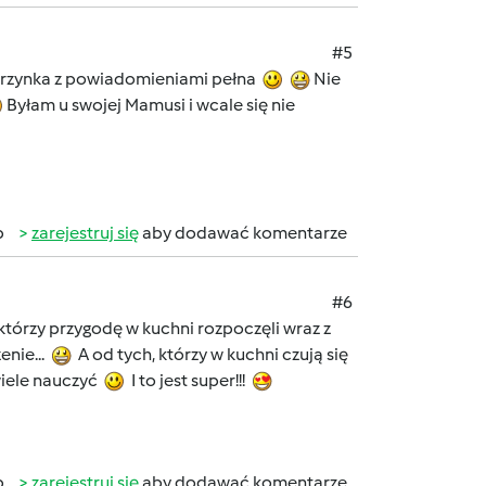
#5
a skrzynka z powiadomieniami pełna
Nie
Byłam u swojej Mamusi i wcale się nie
b
zarejestruj się
aby dodawać komentarze
#6
którzy przygodę w kuchni rozpoczęli wraz z
nie...
A od tych, którzy w kuchni czują się
wiele nauczyć
I to jest super!!!
b
zarejestruj się
aby dodawać komentarze