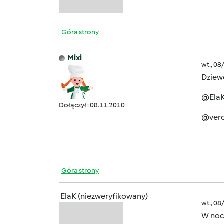
Góra strony
Mixi
wt., 08
Dziewc
@ElaK 
Dołączył : 08.11.2010
@vero
Góra strony
ElaK (niezweryfikowany)
wt., 08
W noc