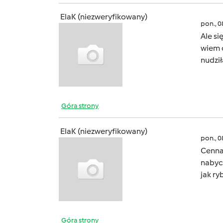
ElaK (niezweryfikowany)
pon., 
Ale si
wiem 
nudził
Góra strony
ElaK (niezweryfikowany)
pon., 
Cenna 
nabyc
jak ry
Góra strony