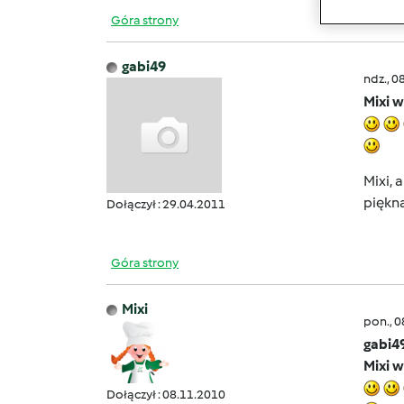
Góra strony
gabi49
ndz., 0
Mixi w
Mixi, 
piękna!!!
Dołączył : 29.04.2011
Góra strony
Mixi
pon., 
gabi4
Mixi w
Dołączył : 08.11.2010