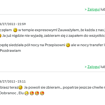
Zaloguj
lu
08/27/2012 - 22:59
częłam
w tempie expresowym! Zauważyłam, że każda z nas je
Ja już nigdzie nie wyjadę, zabieram się z zapałem do wszystkic
będę siedziała pół nocy na Przepisowni
ale w nocy transfer 
. Pozdrawiam
Zaloguj
lu
08/27/2012 - 23:11
biasz teraz
Ja powoli sie zbieram... popatrze jeszcze chwile
Dobranoc , Elu