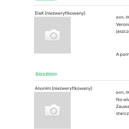
ElaK (niezweryfikowany)
pon., 
Veroni
jaszcz
A pom
Góra strony
Anonim (niezweryfikowany)
pon., 
No wl
Zauwa
starcz