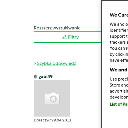
We Care
We and 
Rozszerz wyszukiwanie
Sortuj
identifie
support t
Filtry
Najn
trackers 
You can r
by clicki
have effe
Szybka odpowiedź
We and 
gabi49
Use preci
ndz., 0
Store and
Zanim 
advertis
develop
List of P
Dołączył : 29.04.2011