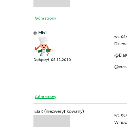
Góra strony
Mixi
wt., 08
Dziewc
@ElaK 
Dołączył : 08.11.2010
@vero
Góra strony
ElaK (niezweryfikowany)
wt., 08
W noc