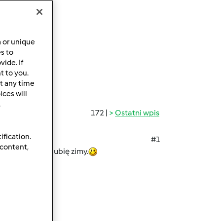
a or unique
es to
ide. If
t to you.
t any time
ces will
.
172 |
Ostatni wpis
ification.
#1
 content,
skie drogi. Nie lubię zimy.