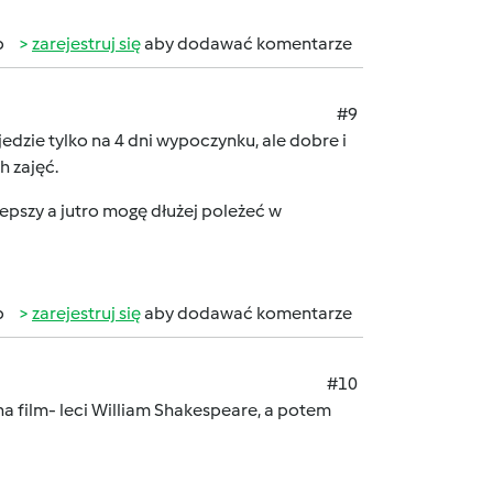
b
zarejestruj się
aby dodawać komentarze
#9
dzie tylko na 4 dni wypoczynku, ale dobre i
h zajęć.
lepszy a jutro mogę dłużej poleżeć w
b
zarejestruj się
aby dodawać komentarze
#10
 na film- leci William Shakespeare, a potem