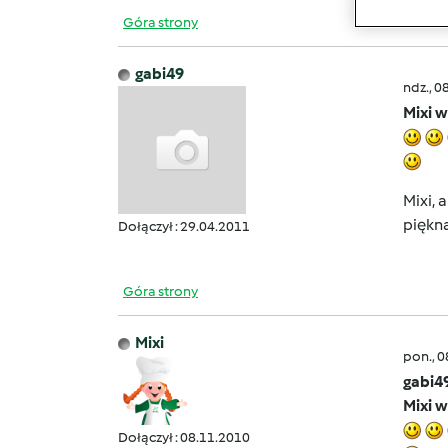
Góra strony
gabi49
ndz., 0
Mixi w
Mixi, 
piękna!!!
Dołączył : 29.04.2011
Góra strony
Mixi
pon., 
gabi4
Mixi w
Dołączył : 08.11.2010