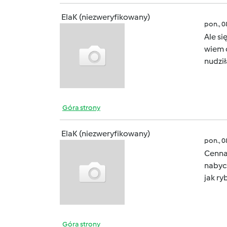
ElaK (niezweryfikowany)
pon., 
Ale si
wiem 
nudził
Góra strony
ElaK (niezweryfikowany)
pon., 
Cenna 
nabyc
jak ry
Góra strony