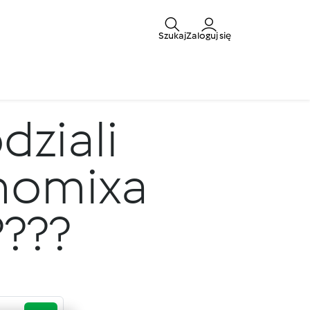
Szukaj
Zaloguj się
dziali
rmomixa
?????