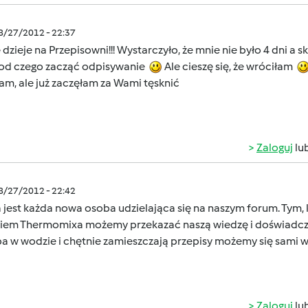
08/27/2012 - 22:37
ę dzieje na Przepisowni!!! Wystarczyło, że mnie nie było 4 dni 
od czego zacząć odpisywanie
Ale cieszę się, że wróciłam
am, ale już zaczęłam za Wami tęsknić
Zaloguj
lu
08/27/2012 - 22:42
jest każda nowa osoba udzielająca się na naszym forum. Tym, 
iem Thermomixa możemy przekazać naszą wiedzę i doświadcze
ba w wodzie i chętnie zamieszczają przepisy możemy się sami 
Zaloguj
lu