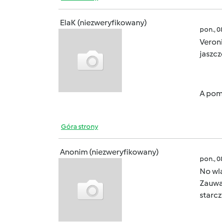
ElaK (niezweryfikowany)
pon., 
Veroni
jaszcz
A pom
Góra strony
Anonim (niezweryfikowany)
pon., 
No wl
Zauwa
starcz