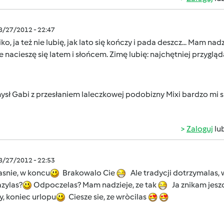
08/27/2012 - 22:47
ko, ja też nie lubię, jak lato się kończy i pada deszcz... Mam na
e nacieszę się latem i słońcem. Zimę lubię: najchętniej przygl
ysł Gabi z przesłaniem laleczkowej podobizny Mixi bardzo mi
Zaloguj
lu
08/27/2012 - 22:53
asnie, w koncu
Brakowalo Cie
Ale tradycji dotrzymalas, 
zylas?
Odpoczelas? Mam nadzieje, ze tak
Ja znikam jeszc
y, koniec urlopu
Ciesze sie, ze wròcilas