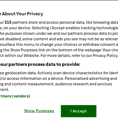
 About Your Privacy
our
315
partners store and access personal data, like browsing dat
 po:
Wyników na stronę:
rs, on your device. Selecting I Accept enables tracking technologi
he purposes shown under we and our partners process data to prov
owsze wyniki
10
are disabled, some content and ads you see may not be as relevan
esurface this menu to change your choices or withdraw consent a
ng the Show Purposes link on the bottom of the webpage .Your choi
ct within our Website. For more details, refer to our Privacy Policy
our partners process data to provide:
se geolocation data. Actively scan device characteristics for ident
8/26/2012 - 21:36
/or access information on a device. Personalised advertising and
będzie ta szara jesień, to jeszcze babie lato! Najgorsza zima i śli
ing and content measurement, audience research and services
ment.
artners (vendors)
Show Purposes
I Accept