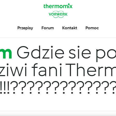
Przepisy
Forum
Kontakt
Pomoc
um
Gdzie sie po
iwi fani The
!!!!!!???????????