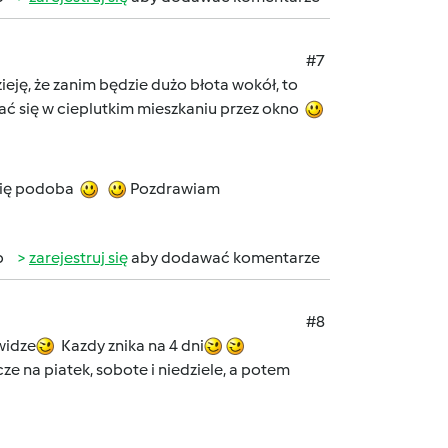
#7
dzieję, że zanim będzie dużo błota wokół, to
ądać się w cieplutkim mieszkaniu przez okno
 się podoba
Pozdrawiam
b
zarejestruj się
aby dodawać komentarze
#8
widze
Kazdy znika na 4 dni
ze na piatek, sobote i niedziele, a potem