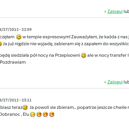
Zaloguj
lu
08/27/2012 - 22:59
częłam
w tempie expresowym! Zauważyłam, że każda z nas je
Ja już nigdzie nie wyjadę, zabieram się z zapałem do wszystkic
będę siedziała pół nocy na Przepisowni
ale w nocy transfer 
. Pozdrawiam
Zaloguj
lu
08/27/2012 - 23:11
biasz teraz
Ja powoli sie zbieram... popatrze jeszcze chwile
Dobranoc , Elu