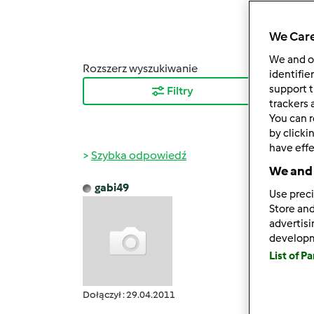
We Care
We and 
Rozszerz wyszukiwanie
Sortuj
identifie
support t
Filtry
Najn
trackers 
You can r
by clicki
have effe
Szybka odpowiedź
We and 
gabi49
Use preci
ndz., 0
Store and
Zanim 
advertis
develop
List of P
Dołączył : 29.04.2011