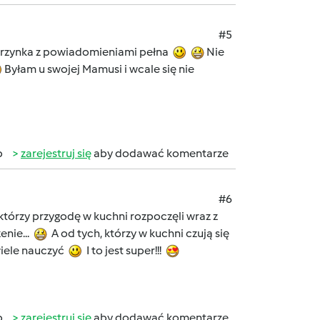
#5
a skrzynka z powiadomieniami pełna
Nie
Byłam u swojej Mamusi i wcale się nie
b
zarejestruj się
aby dodawać komentarze
#6
którzy przygodę w kuchni rozpoczęli wraz z
nie...
A od tych, którzy w kuchni czują się
wiele nauczyć
I to jest super!!!
b
zarejestruj się
aby dodawać komentarze