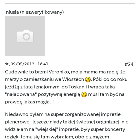
niusia (niezweryfikowany)
śr., 09/05/2012 - 16:41
#24
Cudownie to brzmi Veroniko, moja mama ma rację, że
marzy o zamieszkaniu we Włoszech
. Póki co co roku
jeżdżą z tatą i znajomymi do Toskanii i wraca taka
"naładowana" pozytywną energią
musi tam być na
prawdę jakaś magia. !
Niedawno byłam na super zorganizowanej imprezie
plenerowej, jeszcze nigdy takiej świetnej organizacji nie
widziałam na "wiejskiej" imprezie, były super koncerty
(dzięki temu się tam wybrałam, oboje z mężem