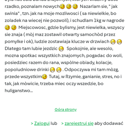
rzadko, poznalam nowych
Nazarlam sie, " jak
swinia" , tzn. jak na moje mozliwosci ( sa niewielkie, bo
zoladek na wiecej nie pozwoli), i schudlam 1kg w nagrode
Miejscowosc, gdzie bylismy, jest niewielka, wszyscy
sie znaja ( mòj maz zostawil otwarty samochòd przez
pomylke i ok), ludzie zostawiaja klucze w drzwiach
Dlatego tam lubie jezdzic
Spokojnie, ale wesolo,
mozna spotkac wszystkich znajomych, pogadac do woli,
posiedziec razem do rana, wspòlne obiady, kolacje,
popoludniowe drinki
. Odpoczywa mi tam mòzg,
przede wszystkim
Tutaj, w Rzymie, ganianie, stres, no i
tak, jak mòwicie, trzeba miec oczy wszedzie, bo
huliganstwo...
Góra strony
Zaloguj
lub
zarejestruj się
aby dodawać