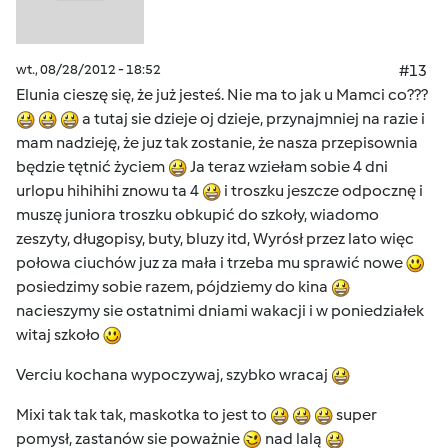
wt., 08/28/2012 - 18:52
#13
Elunia cieszę się, że już jesteś. Nie ma to jak u Mamci co???
a tutaj sie dzieje oj dzieje, przynajmniej na razie i
mam nadzieję, że juz tak zostanie, że nasza przepisownia
będzie tętnić życiem
Ja teraz wziełam sobie 4 dni
urlopu hihihihi znowu ta 4
i troszku jeszcze odpocznę i
muszę juniora troszku obkupić do szkoły, wiadomo
zeszyty, długopisy, buty, bluzy itd, Wyrósł przez lato więc
połowa ciuchów juz za mała i trzeba mu sprawić nowe
posiedzimy sobie razem, pójdziemy do kina
nacieszymy sie ostatnimi dniami wakacji i w poniedziałek
witaj szkoło
Verciu kochana wypoczywaj, szybko wracaj
Mixi tak tak tak, maskotka to jest to
super
pomysł, zastanów sie poważnie
nad lalą