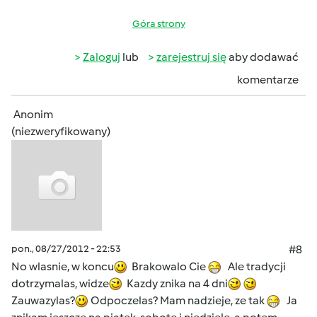
Góra strony
Zaloguj
lub
zarejestruj się
aby dodawać
komentarze
Anonim
(niezweryfikowany)
pon., 08/27/2012 - 22:53
#8
No wlasnie, w koncu
Brakowalo Cie
Ale tradycji
dotrzymalas, widze
Kazdy znika na 4 dni
Zauwazylas?
Odpoczelas? Mam nadzieje, ze tak
Ja