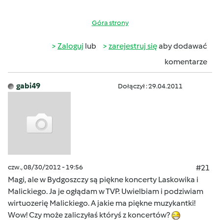
Góra strony
Zaloguj
lub
zarejestruj się
aby dodawać
komentarze
gabi49
Dołączył : 29.04.2011
czw., 08/30/2012 - 19:56
#21
Magi, ale w Bydgoszczy są piękne koncerty Laskowika i
Malickiego. Ja je ogłądam w TVP. Uwielbiam i podziwiam
wirtuozerię Malickiego. A jakie ma piękne muzykantki!
Wow! Czy może zaliczyłaś któryś z koncertów?