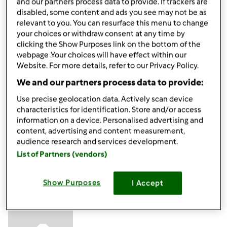
gabi49
Dołączył : 29.04.2011
and our partners process data to provide. If trackers are
disabled, some content and ads you see may not be as
relevant to you. You can resurface this menu to change
your choices or withdraw consent at any time by
clicking the Show Purposes link on the bottom of the
webpage .Your choices will have effect within our
Website. For more details, refer to our Privacy Policy.
We and our partners process data to provide:
pon., 08/27/2012 - 07:26
#4
Mixi!
Use precise geolocation data. Actively scan device
characteristics for identification. Store and/or access
information on a device. Personalised advertising and
Góra strony
content, advertising and content measurement,
audience research and services development.
Zaloguj
lub
zarejestruj się
aby dodawać
List of Partners (vendors)
komentarze
Show Purposes
I Accept
ElaK (niezweryfikowany)