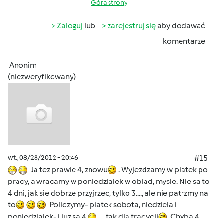
Góra strony
Zaloguj
lub
zarejestruj się
aby dodawać
komentarze
Anonim
(niezweryfikowany)
wt., 08/28/2012 - 20:46
#15
Ja tez prawie 4, znowu
. Wyjezdzamy w piatek po
pracy, a wracamy w poniedzialek w obiad, mysle. Nie sa to
4 dni, jak sie dobrze przyjrzec, tylko 3...., ale nie patrzmy na
to
Policzymy- piatek sobota, niedziela i
poniedzialek- i juz sa 4
.... tak dla tradycji
Chyba 4