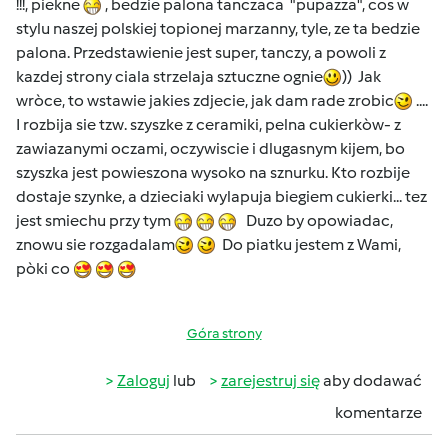
!!!, piekne
, bedzie palona tanczaca "pupazza", cos w
stylu naszej polskiej topionej marzanny, tyle, ze ta bedzie
palona. Przedstawienie jest super, tanczy, a powoli z
kazdej strony ciala strzelaja sztuczne ognie
)) Jak
wròce, to wstawie jakies zdjecie, jak dam rade zrobic
....
I rozbija sie tzw. szyszke z ceramiki, pelna cukierkòw- z
zawiazanymi oczami, oczywiscie i dlugasnym kijem, bo
szyszka jest powieszona wysoko na sznurku. Kto rozbije
dostaje szynke, a dzieciaki wylapuja biegiem cukierki... tez
jest smiechu przy tym
Duzo by opowiadac,
znowu sie rozgadalam
Do piatku jestem z Wami,
pòki co
Góra strony
Zaloguj
lub
zarejestruj się
aby dodawać
komentarze