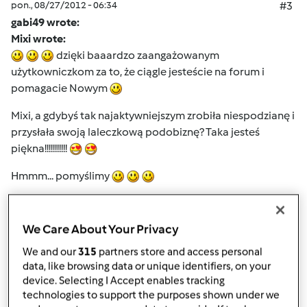
pon., 08/27/2012 - 06:34
#3
gabi49 wrote:
Mixi wrote:
dzięki baaardzo zaangażowanym
użytkowniczkom za to, że ciągle jesteście na forum i
pomagacie Nowym
Mixi, a gdybyś tak najaktywniejszym zrobiła niespodzianę i
przysłała swoją laleczkową podobiznę? Taka jesteś
piękna!!!!!!!!!!!
Hmmm... pomyślimy
Góra strony
We Care About Your Privacy
We and our
315
partners store and access personal
Zaloguj
lub
zarejestruj się
aby dodawać
data, like browsing data or unique identifiers, on your
komentarze
device. Selecting I Accept enables tracking
technologies to support the purposes shown under we