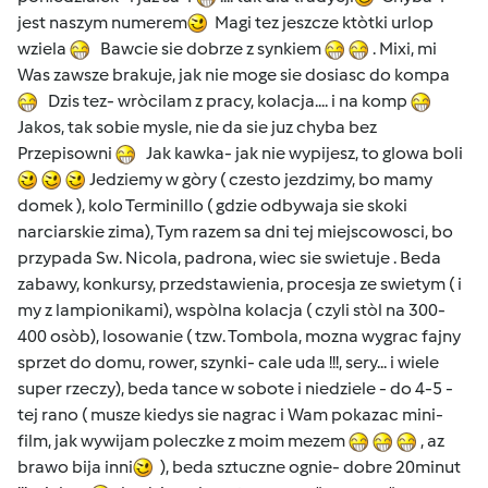
jest naszym numerem
Magi tez jeszcze ktòtki urlop
wziela
Bawcie sie dobrze z synkiem
. Mixi, mi
Was zawsze brakuje, jak nie moge sie dosiasc do kompa
Dzis tez- wròcilam z pracy, kolacja.... i na komp
Jakos, tak sobie mysle, nie da sie juz chyba bez
Przepisowni
Jak kawka- jak nie wypijesz, to glowa boli
Jedziemy w gòry ( czesto jezdzimy, bo mamy
domek ), kolo Terminillo ( gdzie odbywaja sie skoki
narciarskie zima), Tym razem sa dni tej miejscowosci, bo
przypada Sw. Nicola, padrona, wiec sie swietuje . Beda
zabawy, konkursy, przedstawienia, procesja ze swietym ( i
my z lampionikami), wspòlna kolacja ( czyli stòl na 300-
400 osòb), losowanie ( tzw. Tombola, mozna wygrac fajny
sprzet do domu, rower, szynki- cale uda !!!, sery... i wiele
super rzeczy), beda tance w sobote i niedziele - do 4-5 -
tej rano ( musze kiedys sie nagrac i Wam pokazac mini-
film, jak wywijam poleczke z moim mezem
, az
brawo bija inni
), beda sztuczne ognie- dobre 20minut