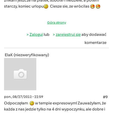
znikam jeszcze na piatek, sobote i niedziele, a potem
starczy, koniec urlopu
Ciesze sie, ze wròcilas
Góra strony
Zaloguj
lub
zarejestruj się
aby dodawać
komentarze
ElaK (niezweryfikowany)
pon., 08/27/2012 - 22:59
#9
Odpoczęłam
w tempie expresowym! Zauważyłam, że
każda z nas jedzie tylko na 4 dni wypoczynku, ale dobre i