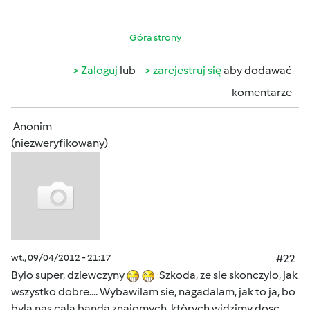
Góra strony
Zaloguj
lub
zarejestruj się
aby dodawać
komentarze
Anonim
(niezweryfikowany)
wt., 09/04/2012 - 21:17
#22
Bylo super, dziewczyny
Szkoda, ze sie skonczylo, jak
wszystko dobre.... Wybawilam sie, nagadalam, jak to ja, bo
byla nas cala banda znajomych, ktòrych widzimy dosc