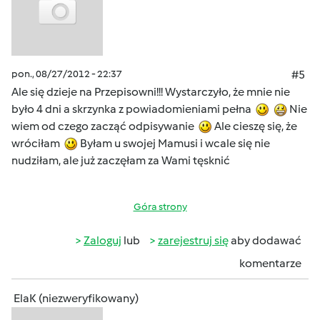
pon., 08/27/2012 - 22:37
#5
Ale się dzieje na Przepisowni!!! Wystarczyło, że mnie nie
było 4 dni a skrzynka z powiadomieniami pełna
Nie
wiem od czego zacząć odpisywanie
Ale cieszę się, że
wróciłam
Byłam u swojej Mamusi i wcale się nie
nudziłam, ale już zaczęłam za Wami tęsknić
Góra strony
Zaloguj
lub
zarejestruj się
aby dodawać
komentarze
ElaK (niezweryfikowany)