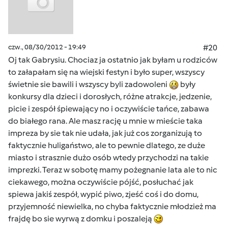
czw., 08/30/2012 - 19:49
#20
Oj tak Gabrysiu. Chociaz ja ostatnio jak byłam u rodziców
to załapałam się na wiejski festyn i było super, wszyscy
świetnie sie bawili i wszyscy byli zadowoleni
były
konkursy dla dzieci i dorosłych, różne atrakcje, jedzenie,
picie i zespół śpiewający no i oczywiście tańce, zabawa
do białego rana. Ale masz rację u mnie w mieście taka
impreza by sie tak nie udała, jak już cos zorganizują to
faktycznie huligaństwo, ale to pewnie dlatego, ze duże
miasto i strasznie dużo osób wtedy przychodzi na takie
imprezki. Teraz w sobotę mamy pożegnanie lata ale to nic
ciekawego, można oczywiście pójść, posłuchać jak
spiewa jakiś zespół, wypić piwo, zjeść coś i do domu,
przyjemność niewielka, no chyba faktycznie młodzież ma
frajdę bo sie wyrwą z domku i poszaleją