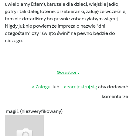
uwielbiamy Dżem), karuzele dla dzieci, wiejskie jadło,
gofry i tak dalej, loterie, przebieranki, żałuję że wcześniej
tam nie dotarliśmy bo pewnie zobaczyłabym więcej....
Nigdy już nie powiem że impreza o nazwie "dni
czegośtam" czy "święto świni" na pewno będzie do
niczego.
Góra strony
Zaloguj
lub
zarejestruj się
aby dodawać
komentarze
magi1 (niezweryfikowany)