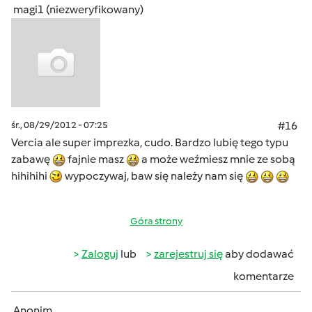
magi1 (niezweryfikowany)
śr., 08/29/2012 - 07:25
#16
Vercia ale super imprezka, cudo. Bardzo lubię tego typu
zabawę
fajnie masz
a może weźmiesz mnie ze sobą
hihihihi
wypoczywaj, baw się należy nam się
Góra strony
Zaloguj
lub
zarejestruj się
aby dodawać
komentarze
Anonim