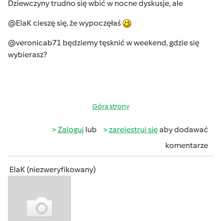
Dziewczyny trudno się wbić w nocne dyskusje, ale
@ElaK cieszę się, że wypoczęłaś
@veronicab71 będziemy tęsknić w weekend, gdzie się
wybierasz?
Góra strony
Zaloguj
lub
zarejestruj się
aby dodawać
komentarze
ElaK (niezweryfikowany)