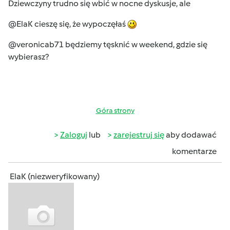
Dziewczyny trudno się wbić w nocne dyskusje, ale
@ElaK cieszę się, że wypoczęłaś
@veronicab71 będziemy tęsknić w weekend, gdzie się
wybierasz?
Góra strony
Zaloguj
lub
zarejestruj się
aby dodawać
komentarze
ElaK (niezweryfikowany)