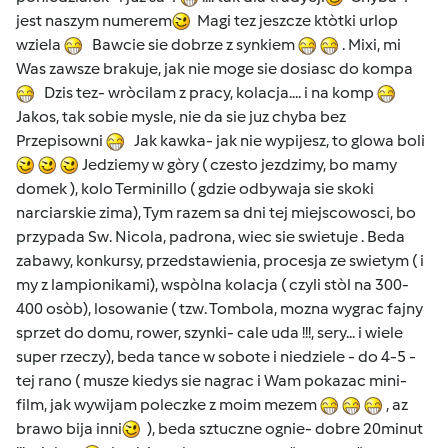
jest naszym numerem
Magi tez jeszcze ktòtki urlop
wziela
Bawcie sie dobrze z synkiem
. Mixi, mi
Was zawsze brakuje, jak nie moge sie dosiasc do kompa
Dzis tez- wròcilam z pracy, kolacja.... i na komp
Jakos, tak sobie mysle, nie da sie juz chyba bez
Przepisowni
Jak kawka- jak nie wypijesz, to glowa boli
Jedziemy w gòry ( czesto jezdzimy, bo mamy
domek ), kolo Terminillo ( gdzie odbywaja sie skoki
narciarskie zima), Tym razem sa dni tej miejscowosci, bo
przypada Sw. Nicola, padrona, wiec sie swietuje . Beda
zabawy, konkursy, przedstawienia, procesja ze swietym ( i
my z lampionikami), wspòlna kolacja ( czyli stòl na 300-
400 osòb), losowanie ( tzw. Tombola, mozna wygrac fajny
sprzet do domu, rower, szynki- cale uda !!!, sery... i wiele
super rzeczy), beda tance w sobote i niedziele - do 4-5 -
tej rano ( musze kiedys sie nagrac i Wam pokazac mini-
film, jak wywijam poleczke z moim mezem
, az
brawo bija inni
), beda sztuczne ognie- dobre 20minut