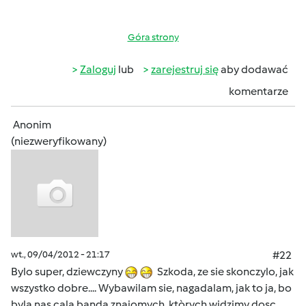
Góra strony
Zaloguj
lub
zarejestruj się
aby dodawać
komentarze
Anonim
(niezweryfikowany)
wt., 09/04/2012 - 21:17
#22
Bylo super, dziewczyny
Szkoda, ze sie skonczylo, jak
wszystko dobre.... Wybawilam sie, nagadalam, jak to ja, bo
byla nas cala banda znajomych, ktòrych widzimy dosc