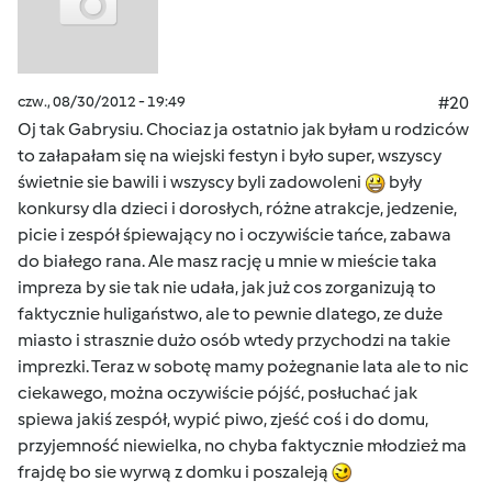
czw., 08/30/2012 - 19:49
#20
Oj tak Gabrysiu. Chociaz ja ostatnio jak byłam u rodziców
to załapałam się na wiejski festyn i było super, wszyscy
świetnie sie bawili i wszyscy byli zadowoleni
były
konkursy dla dzieci i dorosłych, różne atrakcje, jedzenie,
picie i zespół śpiewający no i oczywiście tańce, zabawa
do białego rana. Ale masz rację u mnie w mieście taka
impreza by sie tak nie udała, jak już cos zorganizują to
faktycznie huligaństwo, ale to pewnie dlatego, ze duże
miasto i strasznie dużo osób wtedy przychodzi na takie
imprezki. Teraz w sobotę mamy pożegnanie lata ale to nic
ciekawego, można oczywiście pójść, posłuchać jak
spiewa jakiś zespół, wypić piwo, zjeść coś i do domu,
przyjemność niewielka, no chyba faktycznie młodzież ma
frajdę bo sie wyrwą z domku i poszaleją