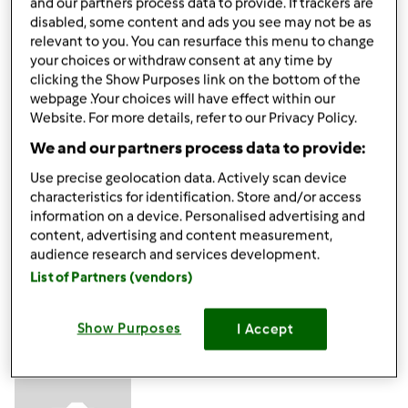
gabi49
Dołączył : 29.04.2011
and our partners process data to provide. If trackers are
disabled, some content and ads you see may not be as
relevant to you. You can resurface this menu to change
your choices or withdraw consent at any time by
clicking the Show Purposes link on the bottom of the
webpage .Your choices will have effect within our
Website. For more details, refer to our Privacy Policy.
We and our partners process data to provide:
pon., 08/27/2012 - 07:26
#4
Mixi!
Use precise geolocation data. Actively scan device
characteristics for identification. Store and/or access
information on a device. Personalised advertising and
Góra strony
content, advertising and content measurement,
audience research and services development.
Zaloguj
lub
zarejestruj się
aby dodawać
List of Partners (vendors)
komentarze
Show Purposes
I Accept
ElaK (niezweryfikowany)