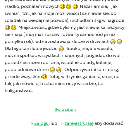
rzadko, poznalam nowych
Nazarlam sie, " jak
swinia" , tzn. jak na moje mozliwosci ( sa niewielkie, bo
zoladek na wiecej nie pozwoli), i schudlam 1kg w nagrode
Miejscowosc, gdzie bylismy, jest niewielka, wszyscy
sie znaja ( mòj maz zostawil otwarty samochòd przez
pomylke i ok), ludzie zostawiaja klucze w drzwiach
Dlatego tam lubie jezdzic
Spokojnie, ale wesolo,
mozna spotkac wszystkich znajomych, pogadac do woli,
posiedziec razem do rana, wspòlne obiady, kolacje,
popoludniowe drinki
. Odpoczywa mi tam mòzg,
przede wszystkim
Tutaj, w Rzymie, ganianie, stres, no i
tak, jak mòwicie, trzeba miec oczy wszedzie, bo
huliganstwo...
Góra strony
Zaloguj
lub
zarejestruj się
aby dodawać