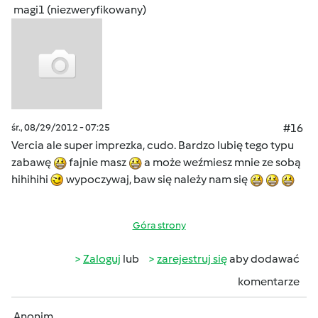
magi1 (niezweryfikowany)
śr., 08/29/2012 - 07:25
#16
Vercia ale super imprezka, cudo. Bardzo lubię tego typu
zabawę
fajnie masz
a może weźmiesz mnie ze sobą
hihihihi
wypoczywaj, baw się należy nam się
Góra strony
Zaloguj
lub
zarejestruj się
aby dodawać
komentarze
Anonim