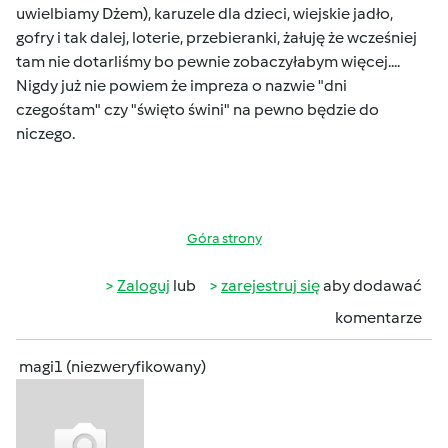
uwielbiamy Dżem), karuzele dla dzieci, wiejskie jadło,
gofry i tak dalej, loterie, przebieranki, żałuję że wcześniej
tam nie dotarliśmy bo pewnie zobaczyłabym więcej....
Nigdy już nie powiem że impreza o nazwie "dni
czegośtam" czy "święto świni" na pewno będzie do
niczego.
Góra strony
Zaloguj
lub
zarejestruj się
aby dodawać
komentarze
magi1 (niezweryfikowany)