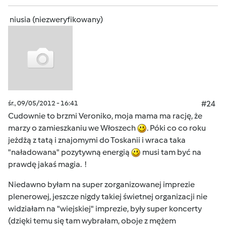
niusia (niezweryfikowany)
śr., 09/05/2012 - 16:41
#24
Cudownie to brzmi Veroniko, moja mama ma rację, że
marzy o zamieszkaniu we Włoszech
. Póki co co roku
jeżdżą z tatą i znajomymi do Toskanii i wraca taka
"naładowana" pozytywną energią
musi tam być na
prawdę jakaś magia. !
Niedawno byłam na super zorganizowanej imprezie
plenerowej, jeszcze nigdy takiej świetnej organizacji nie
widziałam na "wiejskiej" imprezie, były super koncerty
(dzięki temu się tam wybrałam, oboje z mężem