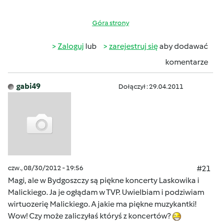
Góra strony
Zaloguj
lub
zarejestruj się
aby dodawać
komentarze
gabi49
Dołączył : 29.04.2011
czw., 08/30/2012 - 19:56
#21
Magi, ale w Bydgoszczy są piękne koncerty Laskowika i
Malickiego. Ja je ogłądam w TVP. Uwielbiam i podziwiam
wirtuozerię Malickiego. A jakie ma piękne muzykantki!
Wow! Czy może zaliczyłaś któryś z koncertów?