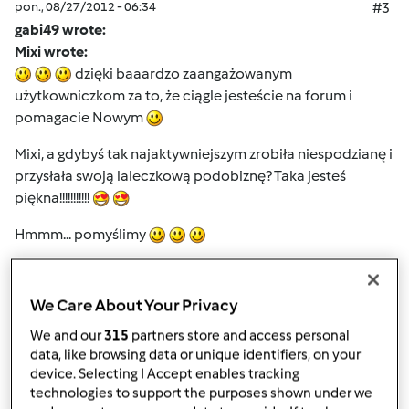
pon., 08/27/2012 - 06:34
#3
gabi49 wrote:
Mixi wrote:
dzięki baaardzo zaangażowanym
użytkowniczkom za to, że ciągle jesteście na forum i
pomagacie Nowym
Mixi, a gdybyś tak najaktywniejszym zrobiła niespodzianę i
przysłała swoją laleczkową podobiznę? Taka jesteś
piękna!!!!!!!!!!!
Hmmm... pomyślimy
Góra strony
We Care About Your Privacy
We and our
315
partners store and access personal
Zaloguj
lub
zarejestruj się
aby dodawać
data, like browsing data or unique identifiers, on your
komentarze
device. Selecting I Accept enables tracking
technologies to support the purposes shown under we