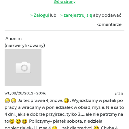
Góra strony
Zaloguj
lub
zarejestruj się
aby dodawać
komentarze
Anonim
(niezweryfikowany)
wt., 08/28/2012 - 20:46
#15
Ja tez prawie 4, znowu
. Wyjezdzamy w piatek po
pracy, a wracamy w poniedzialek w obiad, mysle. Nie sa to
4 dni, jak sie dobrze przyjrzec, tylko 3...., ale nie patrzmy na
to
Policzymy- piatek sobota, niedziela i
poniedzialek- i juz sa 4
.... tak dla tradycji
Chyba 4