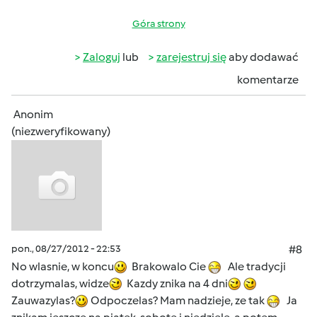
Góra strony
Zaloguj
lub
zarejestruj się
aby dodawać
komentarze
Anonim
(niezweryfikowany)
pon., 08/27/2012 - 22:53
#8
No wlasnie, w koncu
Brakowalo Cie
Ale tradycji
dotrzymalas, widze
Kazdy znika na 4 dni
Zauwazylas?
Odpoczelas? Mam nadzieje, ze tak
Ja