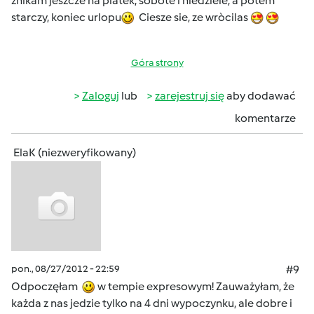
znikam jeszcze na piatek, sobote i niedziele, a potem
starczy, koniec urlopu
Ciesze sie, ze wròcilas
Góra strony
Zaloguj
lub
zarejestruj się
aby dodawać
komentarze
ElaK (niezweryfikowany)
pon., 08/27/2012 - 22:59
#9
Odpoczęłam
w tempie expresowym! Zauważyłam, że
każda z nas jedzie tylko na 4 dni wypoczynku, ale dobre i