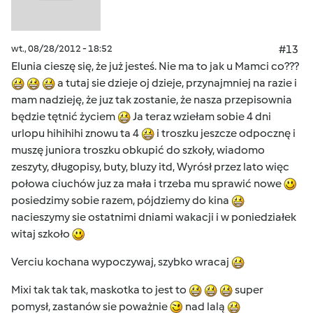
wt., 08/28/2012 - 18:52
#13
Elunia cieszę się, że już jesteś. Nie ma to jak u Mamci co???
a tutaj sie dzieje oj dzieje, przynajmniej na razie i
mam nadzieję, że juz tak zostanie, że nasza przepisownia
będzie tętnić życiem
Ja teraz wziełam sobie 4 dni
urlopu hihihihi znowu ta 4
i troszku jeszcze odpocznę i
muszę juniora troszku obkupić do szkoły, wiadomo
zeszyty, długopisy, buty, bluzy itd, Wyrósł przez lato więc
połowa ciuchów juz za mała i trzeba mu sprawić nowe
posiedzimy sobie razem, pójdziemy do kina
nacieszymy sie ostatnimi dniami wakacji i w poniedziałek
witaj szkoło
Verciu kochana wypoczywaj, szybko wracaj
Mixi tak tak tak, maskotka to jest to
super
pomysł, zastanów sie poważnie
nad lalą