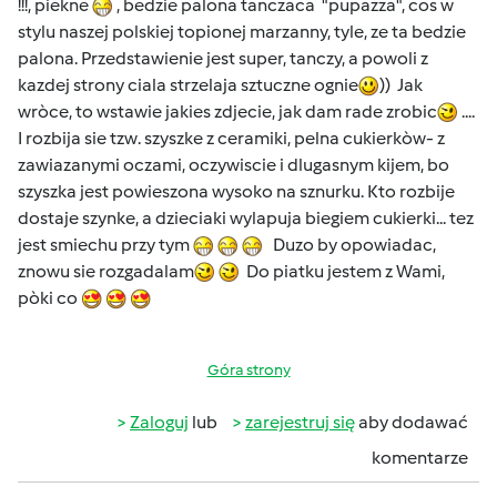
!!!, piekne
, bedzie palona tanczaca "pupazza", cos w
stylu naszej polskiej topionej marzanny, tyle, ze ta bedzie
palona. Przedstawienie jest super, tanczy, a powoli z
kazdej strony ciala strzelaja sztuczne ognie
)) Jak
wròce, to wstawie jakies zdjecie, jak dam rade zrobic
....
I rozbija sie tzw. szyszke z ceramiki, pelna cukierkòw- z
zawiazanymi oczami, oczywiscie i dlugasnym kijem, bo
szyszka jest powieszona wysoko na sznurku. Kto rozbije
dostaje szynke, a dzieciaki wylapuja biegiem cukierki... tez
jest smiechu przy tym
Duzo by opowiadac,
znowu sie rozgadalam
Do piatku jestem z Wami,
pòki co
Góra strony
Zaloguj
lub
zarejestruj się
aby dodawać
komentarze