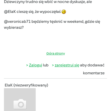
Dziewczyny trudno się wbić w nocne dyskusje, ale
@ElaK cieszę się, że wypoczęłaś
@veronicab71 będziemy tęsknić w weekend, gdzie się
wybierasz?
Góra strony
Zaloguj
lub
zarejestruj się
aby dodawać
komentarze
ElaK (niezweryfikowany)