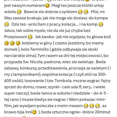
jest naszym numerem
Magi tez jeszcze ktòtki urlop
wziela
Bawcie sie dobrze z synkiem
. Mixi, mi
Was zawsze brakuje, jak nie moge sie dosiasc do kompa
Dzis tez- wròcilam z pracy, kolacja.... i na komp
Jakos, tak sobie mysle, nie da sie juz chyba bez
Przepisowni
Jak kawka- jak nie wypijesz, to glowa boli
Jedziemy w gòry ( czesto jezdzimy, bo mamy
domek ), kolo Terminillo ( gdzie odbywaja sie skoki
narciarskie zima), Tym razem sa dni tej miejscowosci, bo
przypada Sw. Nicola, padrona, wiec sie swietuje . Beda
zabawy, konkursy, przedstawienia, procesja ze swietym ( i
my z lampionikami), wspòlna kolacja ( czyli stòl na 300-
400 osòb), losowanie ( tzw. Tombola, mozna wygrac fajny
sprzet do domu, rower, szynki- cale uda !!!, sery... i wiele
super rzeczy), beda tance w sobote i niedziele - do 4-5 -
tej rano ( musze kiedys sie nagrac i Wam pokazac mini-
film, jak wywijam poleczke z moim mezem
, az
brawo bija inni
), beda sztuczne ognie- dobre 20minut