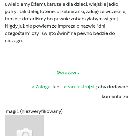
uwielbiamy Dżem), karuzele dla dzieci, wiejskie jadło,
gofry i tak dalej, loterie, przebieranki, żałuję że wcześniej
tam nie dotarliśmy bo pewnie zobaczyłabym więcej....
Nigdy już nie powiem że impreza o nazwie "dni
czegośtam" czy "święto świni" na pewno będzie do
niczego.
Góra strony
Zaloguj
lub
zarejestruj się
aby dodawać
komentarze
magi1 (niezweryfikowany)