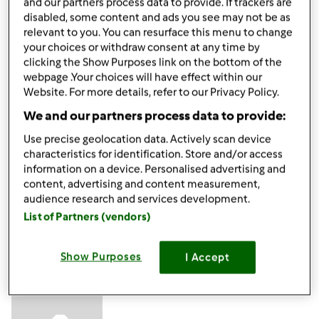
gabi49
Dołączył : 29.04.2011
and our partners process data to provide. If trackers are
disabled, some content and ads you see may not be as
relevant to you. You can resurface this menu to change
your choices or withdraw consent at any time by
clicking the Show Purposes link on the bottom of the
webpage .Your choices will have effect within our
Website. For more details, refer to our Privacy Policy.
We and our partners process data to provide:
pon., 08/27/2012 - 07:26
#4
Mixi!
Use precise geolocation data. Actively scan device
characteristics for identification. Store and/or access
information on a device. Personalised advertising and
Góra strony
content, advertising and content measurement,
audience research and services development.
Zaloguj
lub
zarejestruj się
aby dodawać
List of Partners (vendors)
komentarze
Show Purposes
I Accept
ElaK (niezweryfikowany)