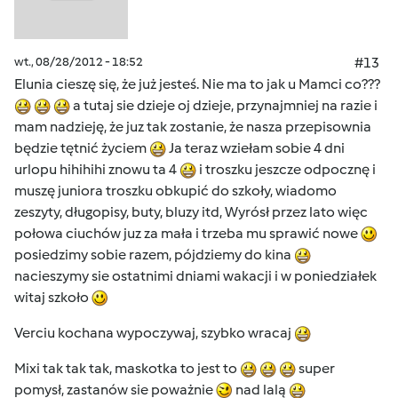
wt., 08/28/2012 - 18:52
#13
Elunia cieszę się, że już jesteś. Nie ma to jak u Mamci co???
a tutaj sie dzieje oj dzieje, przynajmniej na razie i
mam nadzieję, że juz tak zostanie, że nasza przepisownia
będzie tętnić życiem
Ja teraz wziełam sobie 4 dni
urlopu hihihihi znowu ta 4
i troszku jeszcze odpocznę i
muszę juniora troszku obkupić do szkoły, wiadomo
zeszyty, długopisy, buty, bluzy itd, Wyrósł przez lato więc
połowa ciuchów juz za mała i trzeba mu sprawić nowe
posiedzimy sobie razem, pójdziemy do kina
nacieszymy sie ostatnimi dniami wakacji i w poniedziałek
witaj szkoło
Verciu kochana wypoczywaj, szybko wracaj
Mixi tak tak tak, maskotka to jest to
super
pomysł, zastanów sie poważnie
nad lalą