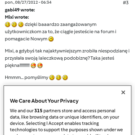
pon., 08/27/2012 - 06:34
#3
gabi49 wrote:
Mixi wrote:
dzięki baaardzo zaangażowanym
użytkowniczkom za to, że ciągle jesteście na forum i
pomagacie Nowym
Mixi, a gdybyś tak najaktywniejszym zrobiła niespodzianę i
przysłała swoją laleczkową podobiznę? Taka jesteś
piękna!!!!!!!!!!!
Hmmm... pomyślimy
Góra strony
We Care About Your Privacy
We and our
315
partners store and access personal
Zaloguj
lub
zarejestruj się
aby dodawać
data, like browsing data or unique identifiers, on your
komentarze
device. Selecting I Accept enables tracking
technologies to support the purposes shown under we