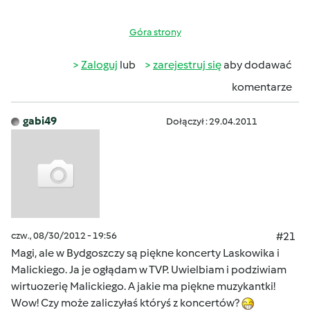
Góra strony
Zaloguj
lub
zarejestruj się
aby dodawać
komentarze
gabi49
Dołączył : 29.04.2011
czw., 08/30/2012 - 19:56
#21
Magi, ale w Bydgoszczy są piękne koncerty Laskowika i
Malickiego. Ja je ogłądam w TVP. Uwielbiam i podziwiam
wirtuozerię Malickiego. A jakie ma piękne muzykantki!
Wow! Czy może zaliczyłaś któryś z koncertów?