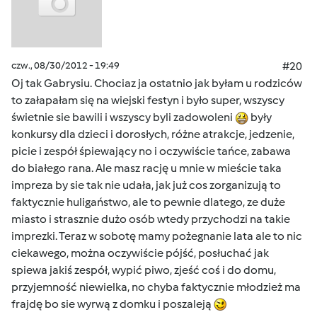
czw., 08/30/2012 - 19:49
#20
Oj tak Gabrysiu. Chociaz ja ostatnio jak byłam u rodziców
to załapałam się na wiejski festyn i było super, wszyscy
świetnie sie bawili i wszyscy byli zadowoleni
były
konkursy dla dzieci i dorosłych, różne atrakcje, jedzenie,
picie i zespół śpiewający no i oczywiście tańce, zabawa
do białego rana. Ale masz rację u mnie w mieście taka
impreza by sie tak nie udała, jak już cos zorganizują to
faktycznie huligaństwo, ale to pewnie dlatego, ze duże
miasto i strasznie dużo osób wtedy przychodzi na takie
imprezki. Teraz w sobotę mamy pożegnanie lata ale to nic
ciekawego, można oczywiście pójść, posłuchać jak
spiewa jakiś zespół, wypić piwo, zjeść coś i do domu,
przyjemność niewielka, no chyba faktycznie młodzież ma
frajdę bo sie wyrwą z domku i poszaleją