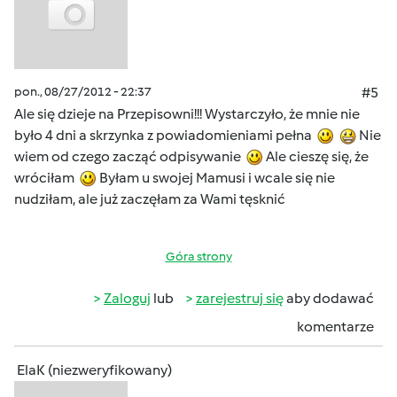
pon., 08/27/2012 - 22:37
#5
Ale się dzieje na Przepisowni!!! Wystarczyło, że mnie nie
było 4 dni a skrzynka z powiadomieniami pełna
Nie
wiem od czego zacząć odpisywanie
Ale cieszę się, że
wróciłam
Byłam u swojej Mamusi i wcale się nie
nudziłam, ale już zaczęłam za Wami tęsknić
Góra strony
Zaloguj
lub
zarejestruj się
aby dodawać
komentarze
ElaK (niezweryfikowany)