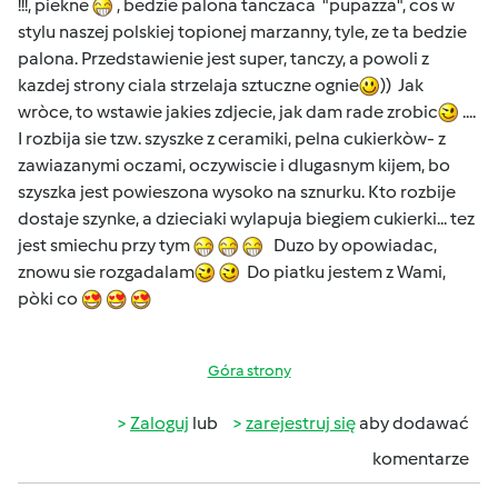
!!!, piekne
, bedzie palona tanczaca "pupazza", cos w
stylu naszej polskiej topionej marzanny, tyle, ze ta bedzie
palona. Przedstawienie jest super, tanczy, a powoli z
kazdej strony ciala strzelaja sztuczne ognie
)) Jak
wròce, to wstawie jakies zdjecie, jak dam rade zrobic
....
I rozbija sie tzw. szyszke z ceramiki, pelna cukierkòw- z
zawiazanymi oczami, oczywiscie i dlugasnym kijem, bo
szyszka jest powieszona wysoko na sznurku. Kto rozbije
dostaje szynke, a dzieciaki wylapuja biegiem cukierki... tez
jest smiechu przy tym
Duzo by opowiadac,
znowu sie rozgadalam
Do piatku jestem z Wami,
pòki co
Góra strony
Zaloguj
lub
zarejestruj się
aby dodawać
komentarze