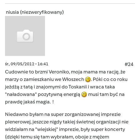
niusia (niezweryfikowany)
śr., 09/05/2012 - 16:41
#24
Cudownie to brzmi Veroniko, moja mama ma rację, że
marzy o zamieszkaniu we Włoszech
. Póki co co roku
jeżdżą z tatą i znajomymi do Toskanii i wraca taka
"naładowana" pozytywną energią
musi tam być na
prawdę jakaś magia. !
Niedawno byłam na super zorganizowanej imprezie
plenerowej, jeszcze nigdy takiej świetnej organizacji nie
widziałam na "wiejskiej" imprezie, były super koncerty
(dzięki temu się tam wybrałam, oboje z mężem