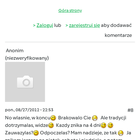
Góra strony
Zaloguj
lub
zarejestruj się
aby dodawać
komentarze
Anonim
(niezweryfikowany)
pon., 08/27/2012 - 22:53
#8
No wlasnie, w koncu
Brakowalo Cie
Ale tradycji
dotrzymalas, widze
Kazdy znika na 4 dni
Zauwazylas?
Odpoczelas? Mam nadzieje, ze tak
Ja