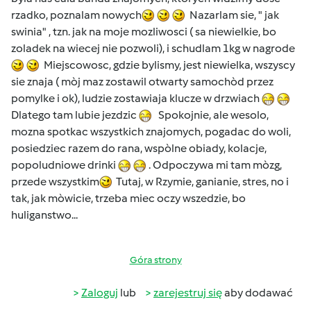
rzadko, poznalam nowych
Nazarlam sie, " jak
swinia" , tzn. jak na moje mozliwosci ( sa niewielkie, bo
zoladek na wiecej nie pozwoli), i schudlam 1kg w nagrode
Miejscowosc, gdzie bylismy, jest niewielka, wszyscy
sie znaja ( mòj maz zostawil otwarty samochòd przez
pomylke i ok), ludzie zostawiaja klucze w drzwiach
Dlatego tam lubie jezdzic
Spokojnie, ale wesolo,
mozna spotkac wszystkich znajomych, pogadac do woli,
posiedziec razem do rana, wspòlne obiady, kolacje,
popoludniowe drinki
. Odpoczywa mi tam mòzg,
przede wszystkim
Tutaj, w Rzymie, ganianie, stres, no i
tak, jak mòwicie, trzeba miec oczy wszedzie, bo
huliganstwo...
Góra strony
Zaloguj
lub
zarejestruj się
aby dodawać