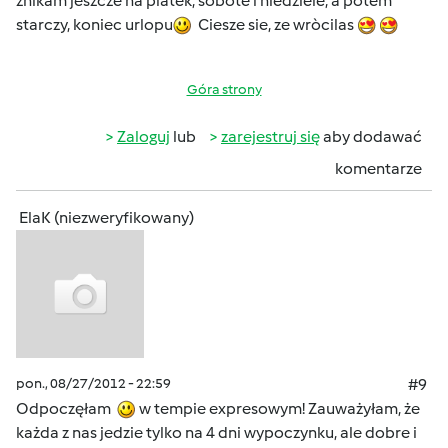
znikam jeszcze na piatek, sobote i niedziele, a potem
starczy, koniec urlopu
Ciesze sie, ze wròcilas
Góra strony
Zaloguj
lub
zarejestruj się
aby dodawać
komentarze
ElaK (niezweryfikowany)
pon., 08/27/2012 - 22:59
#9
Odpoczęłam
w tempie expresowym! Zauważyłam, że
każda z nas jedzie tylko na 4 dni wypoczynku, ale dobre i