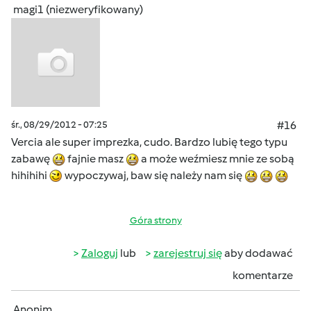
magi1 (niezweryfikowany)
śr., 08/29/2012 - 07:25
#16
Vercia ale super imprezka, cudo. Bardzo lubię tego typu
zabawę
fajnie masz
a może weźmiesz mnie ze sobą
hihihihi
wypoczywaj, baw się należy nam się
Góra strony
Zaloguj
lub
zarejestruj się
aby dodawać
komentarze
Anonim