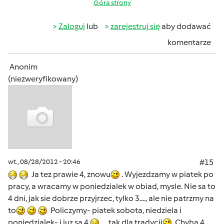
Góra strony
Zaloguj
lub
zarejestruj się
aby dodawać
komentarze
Anonim
(niezweryfikowany)
wt., 08/28/2012 - 20:46
#15
Ja tez prawie 4, znowu
. Wyjezdzamy w piatek po
pracy, a wracamy w poniedzialek w obiad, mysle. Nie sa to
4 dni, jak sie dobrze przyjrzec, tylko 3...., ale nie patrzmy na
to
Policzymy- piatek sobota, niedziela i
poniedzialek- i juz sa 4
.... tak dla tradycji
Chyba 4