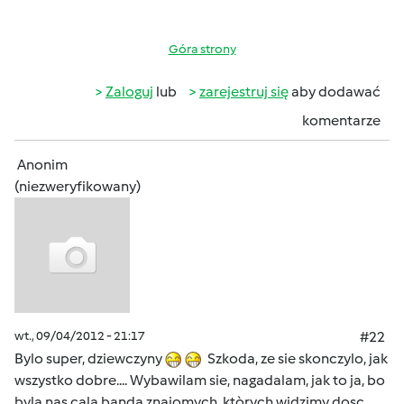
Góra strony
Zaloguj
lub
zarejestruj się
aby dodawać
komentarze
Anonim
(niezweryfikowany)
wt., 09/04/2012 - 21:17
#22
Bylo super, dziewczyny
Szkoda, ze sie skonczylo, jak
wszystko dobre.... Wybawilam sie, nagadalam, jak to ja, bo
byla nas cala banda znajomych, ktòrych widzimy dosc