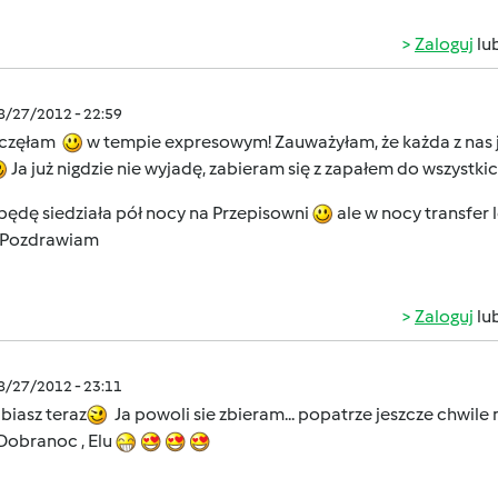
Zaloguj
lu
08/27/2012 - 22:59
częłam
w tempie expresowym! Zauważyłam, że każda z nas je
Ja już nigdzie nie wyjadę, zabieram się z zapałem do wszystkic
będę siedziała pół nocy na Przepisowni
ale w nocy transfer 
. Pozdrawiam
Zaloguj
lu
08/27/2012 - 23:11
biasz teraz
Ja powoli sie zbieram... popatrze jeszcze chwile
Dobranoc , Elu