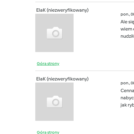
ElaK (niezweryfikowany)
pon., 
Ale si
wiem 
nudził
Góra strony
ElaK (niezweryfikowany)
pon., 
Cenna 
nabyc
jak ry
Góra strony