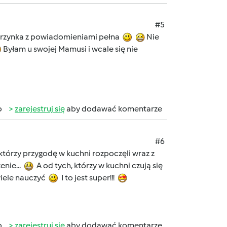
#5
a skrzynka z powiadomieniami pełna
Nie
Byłam u swojej Mamusi i wcale się nie
b
zarejestruj się
aby dodawać komentarze
#6
którzy przygodę w kuchni rozpoczęli wraz z
nie...
A od tych, którzy w kuchni czują się
wiele nauczyć
I to jest super!!!
b
zarejestruj się
aby dodawać komentarze