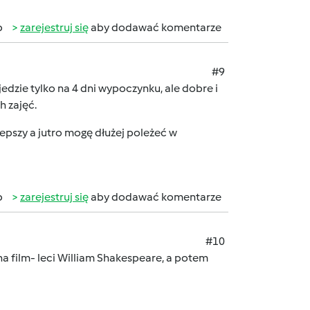
b
zarejestruj się
aby dodawać komentarze
#9
dzie tylko na 4 dni wypoczynku, ale dobre i
h zajęć.
lepszy a jutro mogę dłużej poleżeć w
b
zarejestruj się
aby dodawać komentarze
#10
 na film- leci William Shakespeare, a potem