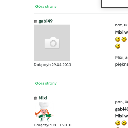
Góra strony
gabi49
ndz., 0
Mixi w
Mixi, 
piękna!!!
Dołączył : 29.04.2011
Góra strony
Mixi
pon., 
gabi4
Mixi w
Dołączył : 08.11.2010