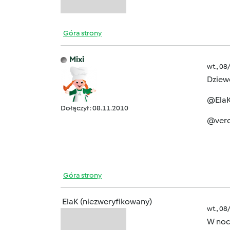
Góra strony
Mixi
wt., 08
Dziewc
@ElaK 
Dołączył : 08.11.2010
@vero
Góra strony
ElaK (niezweryfikowany)
wt., 08
W noc