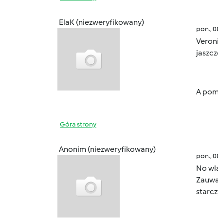
ElaK (niezweryfikowany)
pon., 
Veroni
jaszcz
A pom
Góra strony
Anonim (niezweryfikowany)
pon., 
No wl
Zauwa
starcz