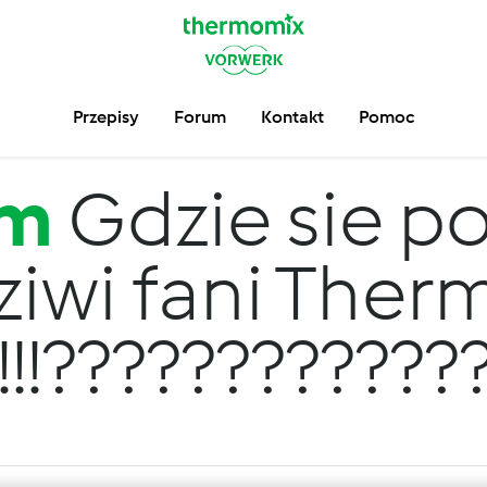
Przepisy
Forum
Kontakt
Pomoc
um
Gdzie sie po
iwi fani The
!!!!!!???????????