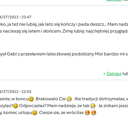
08/27/2012 - 22:47
ko, ja też nie lubię, jak lato się kończy i pada deszcz... Mam na
e nacieszę się latem i słońcem. Zimę lubię: najchętniej przygl
ysł Gabi z przesłaniem laleczkowej podobizny Mixi bardzo mi
Zaloguj
lu
08/27/2012 - 22:53
asnie, w koncu
Brakowalo Cie
Ale tradycji dotrzymalas, 
zylas?
Odpoczelas? Mam nadzieje, ze tak
Ja znikam jeszc
y, koniec urlopu
Ciesze sie, ze wròcilas