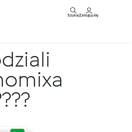
Szukaj
Zaloguj się
dziali
rmomixa
?????