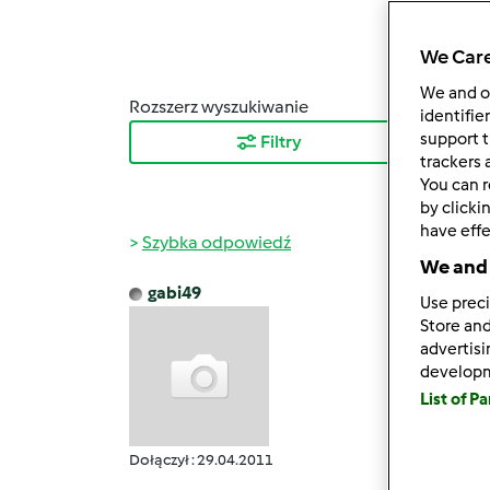
We Care
We and 
Rozszerz wyszukiwanie
Sortuj
identifie
support t
Filtry
Najn
trackers 
You can r
by clicki
have effe
Szybka odpowiedź
We and 
gabi49
Use preci
ndz., 0
Store and
Zanim 
advertis
develop
List of P
Dołączył : 29.04.2011