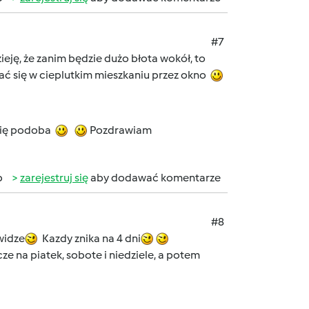
#7
dzieję, że zanim będzie dużo błota wokół, to
ądać się w cieplutkim mieszkaniu przez okno
 się podoba
Pozdrawiam
b
zarejestruj się
aby dodawać komentarze
#8
widze
Kazdy znika na 4 dni
ze na piatek, sobote i niedziele, a potem