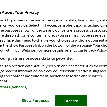
 About Your Privacy
our
315
partners store and access personal data, like browsing dat
 po:
Wyników na stronę:
rs, on your device. Selecting I Accept enables tracking technologi
he purposes shown under we and our partners process data to prov
owsze wyniki
10
are disabled, some content and ads you see may not be as relevan
esurface this menu to change your choices or withdraw consent a
ng the Show Purposes link on the bottom of the webpage .Your choi
ct within our Website. For more details, refer to our Privacy Policy
our partners process data to provide:
se geolocation data. Actively scan device characteristics for ident
8/26/2012 - 21:36
/or access information on a device. Personalised advertising and
będzie ta szara jesień, to jeszcze babie lato! Najgorsza zima i śli
ing and content measurement, audience research and services
ment.
artners (vendors)
Show Purposes
I Accept