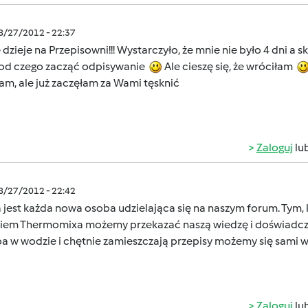
08/27/2012 - 22:37
ę dzieje na Przepisowni!!! Wystarczyło, że mnie nie było 4 dni 
od czego zacząć odpisywanie
Ale cieszę się, że wróciłam
am, ale już zaczęłam za Wami tęsknić
Zaloguj
lu
08/27/2012 - 22:42
jest każda nowa osoba udzielająca się na naszym forum. Tym, 
iem Thermomixa możemy przekazać naszą wiedzę i doświadcze
ba w wodzie i chętnie zamieszczają przepisy możemy się sami 
Zaloguj
lu