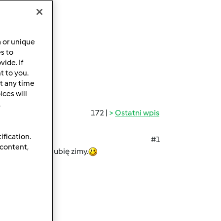
a or unique
es to
ide. If
t to you.
t any time
ces will
.
172 |
Ostatni wpis
ification.
#1
 content,
skie drogi. Nie lubię zimy.