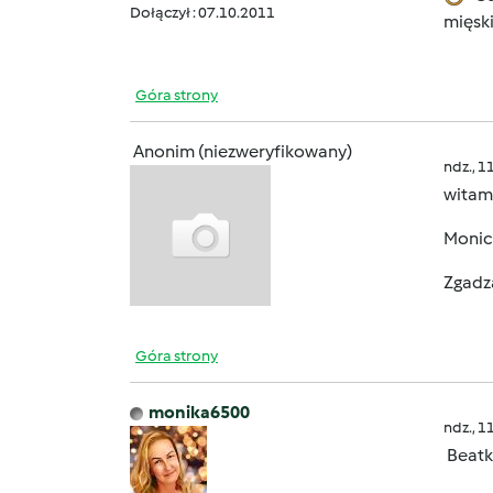
Dołączył : 07.10.2011
mięsk
Góra strony
Anonim (niezweryfikowany)
ndz., 1
witam
Monic
Zgadza
Góra strony
monika6500
ndz., 1
Beatko