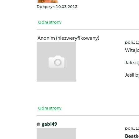
Dołączył : 10.03.2013
Góra strony
Anonim (niezweryfikowany)
pon., 
Witajc
Jak si
Jeśli 
Góra strony
gabi49
pon., 
Beatk