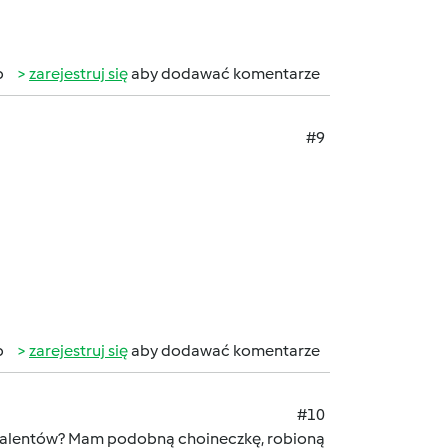
b
zarejestruj się
aby dodawać komentarze
#9
b
zarejestruj się
aby dodawać komentarze
#10
 talentów? Mam podobną choineczkę, robioną