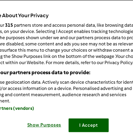
 About Your Privacy
our
315
partners store and access personal data, like browsing dat
rs, on your device. Selecting I Accept enables tracking technologi
he purposes shown under we and our partners process data to prov
1/09/2013 - 20:24
are disabled, some content and ads you see may not be as relevan
esurface this menu to change your choices or withdraw consent a
ng the Show Purposes link on the bottom of the webpage .Your choi
ct within our Website. For more details, refer to our Privacy Policy
our partners process data to provide:
zieło-tort boisko
se geolocation data. Actively scan device characteristics for ident
/or access information on a device. Personalised advertising and
ing and content measurement, audience research and services
ment.
Zaloguj
lu
artners (vendors)
Show Purposes
I Accept
1/09/2013 - 20:26
ją się święta ,więc wstawię coś z moich prac