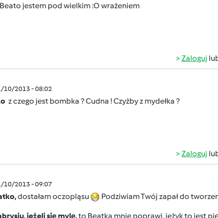
Beato jestem pod wielkim :O wrażeniem
Zaloguj
lu
1/10/2013 - 08:02
ko
z czego jest bombka ? Cudna ! Czyżby z mydełka ?
Zaloguj
lu
1/10/2013 - 09:07
atko,
dostałam oczopląsu
Podziwiam Twój zapał do tworze
rysiu, jeżeli się mylę,
to Beatka mnie poprawi, jeżyk to jest p