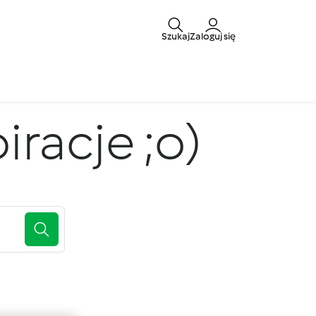
Szukaj
Zaloguj się
iracje ;o)