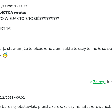
11/11/2013 - 21:53
40TKA wrote:
IE JAK TO ZROBIĆ???????????
RA!
, ja stawiam, że to piexczone ziemniaki a te uszy to może se sło
zo
Zaloguj
lu
/12/2013 - 09:02
 bardziej obstawiała piersi z kurczaka czymś nafaszerowane.Us