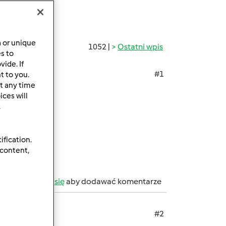
a or unique
1052 |
Ostatni wpis
es to
ide. If
#1
t to you.
t any time
ces will
.
ification.
 content,
b
zarejestruj się
aby dodawać komentarze
#2