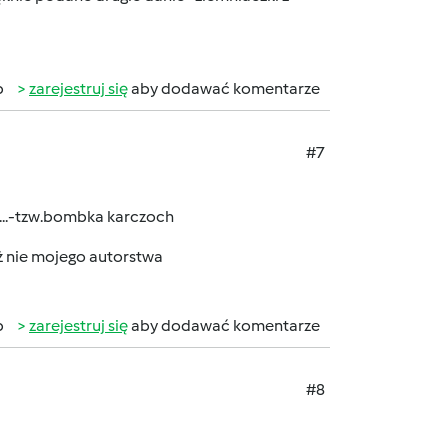
b
zarejestruj się
aby dodawać komentarze
#7
...-tzw.bombka karczoch
uż nie mojego autorstwa
b
zarejestruj się
aby dodawać komentarze
#8