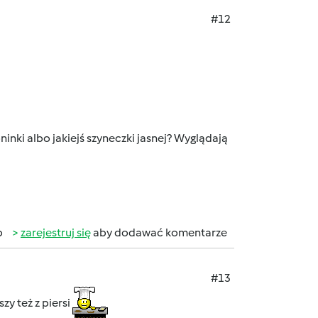
#12
ninki albo jakiejś szyneczki jasnej? Wyglądają
b
zarejestruj się
aby dodawać komentarze
#13
zy też z piersi