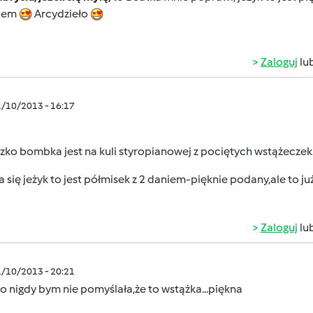
iem
Arcydzieło
Zaloguj
lu
1/10/2013 - 16:17
zko bombka jest na kuli styropianowej z pociętych wstążeczek
 się jeżyk to jest półmisek z 2 daniem-pięknie podany,ale to j
Zaloguj
lu
1/10/2013 - 20:21
 nigdy bym nie pomyślała,że to wstążka...piękna