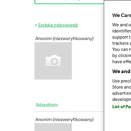
We Care
Szybka odpowiedź
We and 
identifie
support t
Anonim (niezweryfikowany)
sob., 1
trackers 
You can r
by clicki
have effe
We and 
Moje d
Use preci
Store and
advertis
develop
Góra strony
List of P
Anonim (niezweryfikowany)
sob., 1
Zbliża