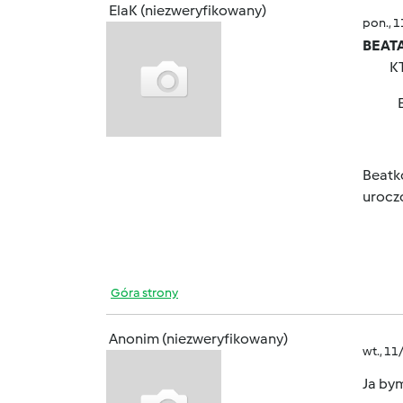
ElaK (niezweryfikowany)
pon., 
BEATA
KTO W
EXT
Beatko
uroc
Góra strony
Anonim (niezweryfikowany)
wt., 11
Ja bym