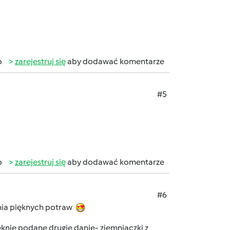
b
zarejestruj się
aby dodawać komentarze
#5
b
zarejestruj się
aby dodawać komentarze
#6
nia pięknych potraw
ięknie podane drugie danie- ziemniaczki z