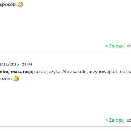
 sposób.
Zaloguj
lu
11/11/2013 - 21:04
nko, masz rację
co do jeżyka. Ale z sałatki jarzynowej też moż
nezem.
Zaloguj
lu