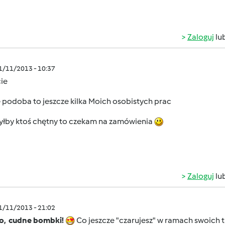
Zaloguj
lu
11/11/2013 - 10:37
ie
ę podoba to jeszcze kilka Moich osobistych prac
byłby ktoś chętny to czekam na zamówienia
Zaloguj
lu
11/11/2013 - 21:02
o, cudne bombki!
Co jeszcze "czarujesz" w ramach swoich