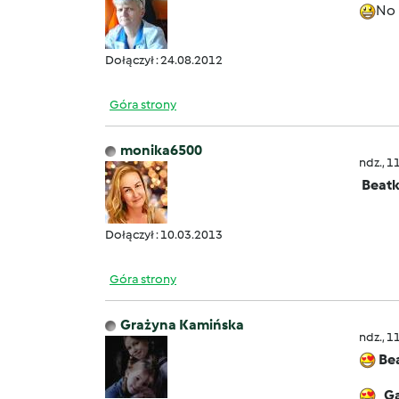
No 
Dołączył : 24.08.2012
Góra strony
monika6500
ndz., 1
Beat
Dołączył : 10.03.2013
Góra strony
Grażyna Kamińska
ndz., 1
Be
Gab