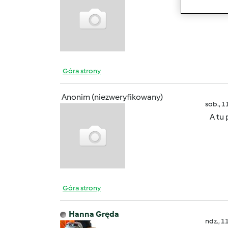
Góra strony
Anonim (niezweryfikowany)
sob., 1
A tu 
Góra strony
Hanna Gręda
ndz., 1