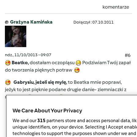
komentarze
Grażyna Kamińska
Dołączył : 07.10.2011
ndz., 11/10/2013 - 09:07
#6
Beatko,
dostałam oczopląsu
Podziwiam Twój zapał
do tworzenia pięknych potraw
Gabrysiu, jeżeli się mylę,
to Beatka mnie poprawi,
jeżyk to jest pięknie podane drugie danie- ziemniaczki z
mięskiem
Arcydzieło
We Care About Your Privacy
Góra strony
We and our
315
partners store and access personal data, li
unique identifiers, on your device. Selecting I Accept enabl
Zaloguj
lub
zarejestruj się
aby dodawać
technologies to support the purposes shown under we and 