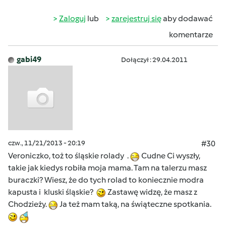
Zaloguj
lub
zarejestruj się
aby dodawać
komentarze
gabi49
Dołączył : 29.04.2011
czw., 11/21/2013 - 20:19
#30
Veroniczko, toż to śląskie rolady .
Cudne Ci wyszły,
takie jak kiedys robiła moja mama. Tam na talerzu masz
buraczki? Wiesz, że do tych rolad to koniecznie modra
kapusta i kluski śląskie?
Zastawę widzę, że masz z
Chodzieży.
Ja też mam taką, na świąteczne spotkania.