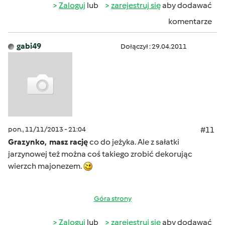
Zaloguj
lub
zarejestruj się
aby dodawać
komentarze
gabi49
Dołączył : 29.04.2011
pon., 11/11/2013 - 21:04
#11
Grazynko, masz rację
co do jeżyka. Ale z sałatki
jarzynowej też można coś takiego zrobić dekorując
wierzch majonezem.
Góra strony
Zaloguj
lub
zarejestruj się
aby dodawać