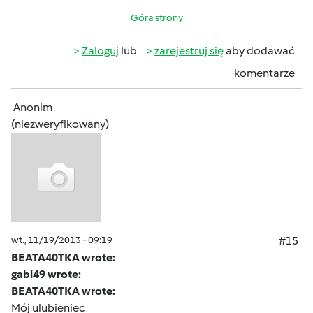
Góra strony
Zaloguj
lub
zarejestruj się
aby dodawać
komentarze
Anonim
(niezweryfikowany)
wt., 11/19/2013 - 09:19
#15
BEATA40TKA wrote:
gabi49 wrote:
BEATA40TKA wrote:
Mój ulubieniec