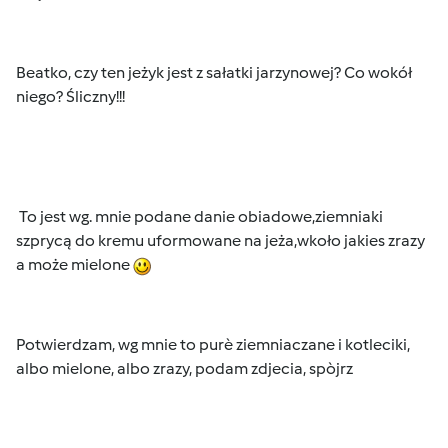
Beatko, czy ten jeżyk jest z sałatki jarzynowej? Co wokół
niego? Śliczny!!!
To jest wg. mnie podane danie obiadowe,ziemniaki
szprycą do kremu uformowane na jeża,wkoło jakies zrazy
a może mielone
Potwierdzam, wg mnie to purè ziemniaczane i kotleciki,
albo mielone, albo zrazy, podam zdjecia, spòjrz