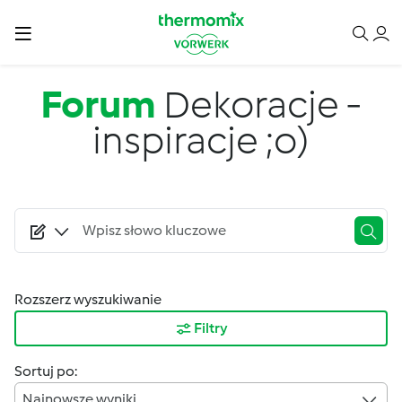
Przejdź do treści
Forum
Dekoracje -
inspiracje ;o)
Rozszerz wyszukiwanie
Filtry
Sortuj po:
Najnowsze wyniki