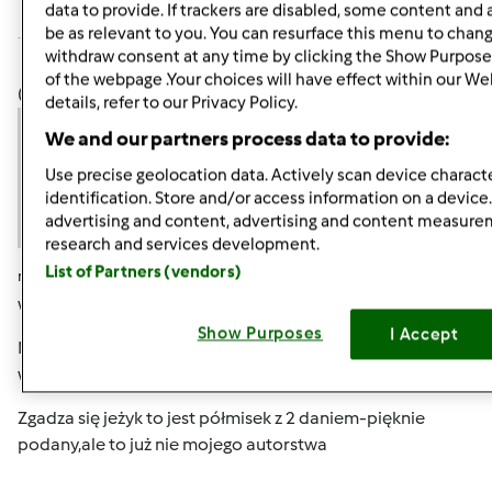
data to provide. If trackers are disabled, some content and
komentarze
be as relevant to you. You can resurface this menu to chan
withdraw consent at any time by clicking the Show Purpose
Anonim
of the webpage .Your choices will have effect within our We
(niezweryfikowany)
details, refer to our Privacy Policy.
We and our partners process data to provide:
Use precise geolocation data. Actively scan device characte
identification. Store and/or access information on a device
advertising and content, advertising and content measur
research and services development.
List of Partners (vendors)
ndz., 11/10/2013 - 16:17
#7
witam
Show Purposes
I Accept
Moniczko bombka jest na kuli styropianowej z pociętych
wstążeczek...-tzw.bombka karczoch
Zgadza się jeżyk to jest półmisek z 2 daniem-pięknie
podany,ale to już nie mojego autorstwa