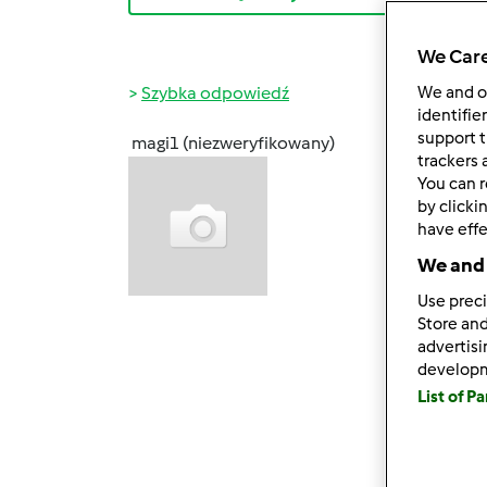
We Care
Szybka odpowiedź
We and 
identifie
support t
magi1 (niezweryfikowany)
ndz., 0
trackers 
You can r
Niusiu
by clicki
udał
have effe
smak
We and 
Oj Dzi
Use preci
ale te
Store and
advertis
Muszę 
develop
osób z
List of P
część 
A ja o
różne