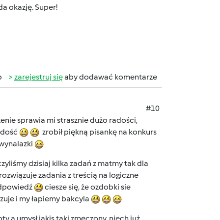
da okazję. Super!
b
zarejestruj się
aby dodawać komentarze
#10
zenie sprawia mi strasznie dużo radości,
radość
zrobił piękną pisankę na konkurs
 wynalazki
zyliśmy dzisiaj kilka zadań z matmy tak dla
ozwiązuje zadania z treścią na logiczne
 odpowiedź
ciesze się, że ozdobki sie
uje i my łapiemy bakcyla
ty a umysł jakis taki zmęczony, niech już