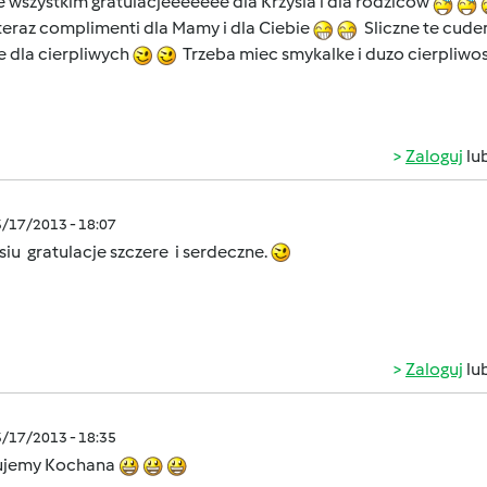
 wszystkim gratulacjeeeeeee dla Krzysia i dla rodzicòw
eraz complimenti dla Mamy i dla Ciebie
Sliczne te cud
e dla cierpliwych
Trzeba miec smykalke i duzo cierpliwosci ..
Zaloguj
lu
3/17/2013 - 18:07
siu gratulacje szczere i serdeczne.
Zaloguj
lu
3/17/2013 - 18:35
ujemy Kochana