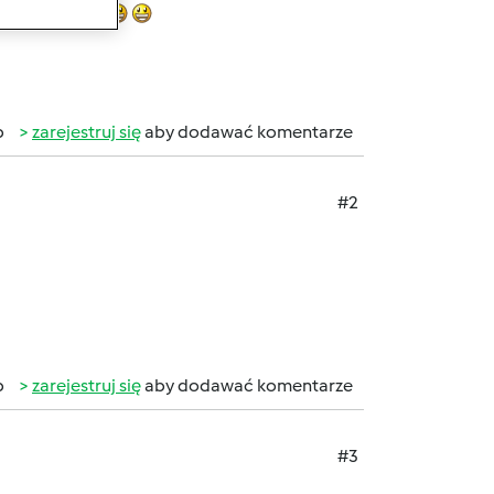
ę kilka fotek
b
zarejestruj się
aby dodawać komentarze
#2
b
zarejestruj się
aby dodawać komentarze
#3