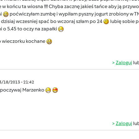
 w końcu ta wiosna !!!! Chyba zacznę jakieś tańce aby ją przyw
i
poćwiczyłam zumbę i wypiłam pyszny jogurt zrobiony w 
dzisiaj wczesniej spać bo wczoraj szłam po 24
lubię sobie p
 o 5.45 to oczy na zapałki
o wieczorku kochane
Zaloguj
lu
03/18/2013 - 21:42
poczywaj Marzenko
Zaloguj
lu