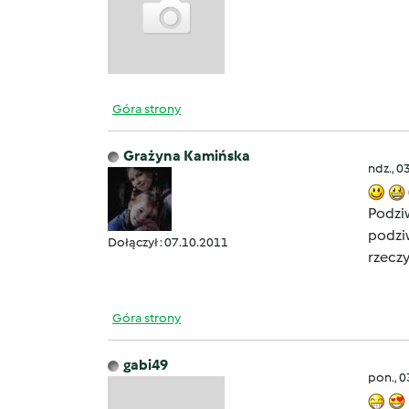
Góra strony
Grażyna Kamińska
ndz., 0
Podzi
podziw
Dołączył : 07.10.2011
rzecz
Góra strony
gabi49
pon., 