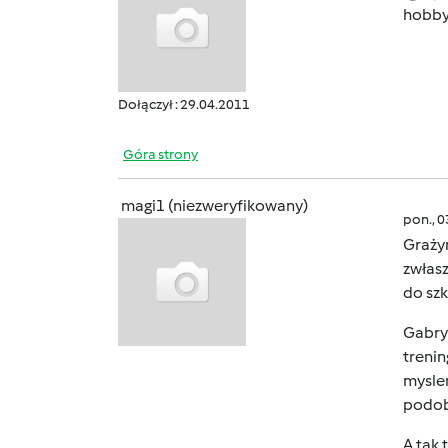
hobby.
Dołączył : 29.04.2011
Góra strony
magi1 (niezweryfikowany)
pon., 
Graży
zwłasz
do sz
Gabrys
trenin
myslen
podo
A tak 