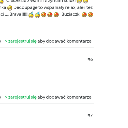
Ciesze sie z Wami i trzymam kciuki
enka
Decoupage to wspanialy relax, ale i tez
.. Brava !!!!!!
Buziaczki
b
zarejestruj się
aby dodawać komentarze
#6
b
zarejestruj się
aby dodawać komentarze
#7