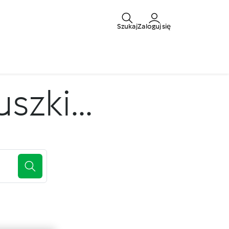
Szukaj
Zaloguj się
zki...