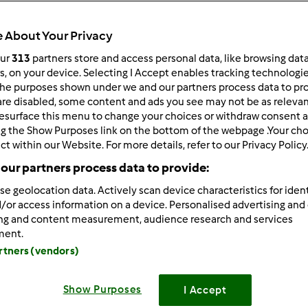
 About Your Privacy
our
313
partners store and access personal data, like browsing dat
rs, on your device. Selecting I Accept enables tracking technologi
he purposes shown under we and our partners process data to prov
3/17/2013 - 14:38
are disabled, some content and ads you see may not be as relevan
esurface this menu to change your choices or withdraw consent a
 Kochana bardzo się cieszę, że już jesteś po obronie i wszystk
ng the Show Purposes link on the bottom of the webpage .Your choi
nie ma to jak pomocne bliskie osoby
i cieszę się, że zrob
ct within our Website. For more details, refer to our Privacy Policy
owały
Grtauluję
our partners process data to provide:
ewczyny gdzie ta wiosna, taka zimnica, na szczęście chociaż w c
se geolocation data. Actively scan device characteristics for ident
 mrozy mnie już dobijają
ale jeszcze mam nadzieję chwilka i
/or access information on a device. Personalised advertising and
ing and content measurement, audience research and services
się Wam pochwalic Kochane, że Junior dostał sie do następneg
ment.
 całej Bydgoszczy a on jako jedyny rodzynek ze szkoły
jeste
artners (vendors)
startuje już w tą środę
tak więc trzymajcie kciuki
statnio mam nowe zajęcie - nauczyła mnie tego moja kochana M
Show Purposes
I Accept
 cudeńka metodą decoupage
wciągnęłam się na maxa i poch