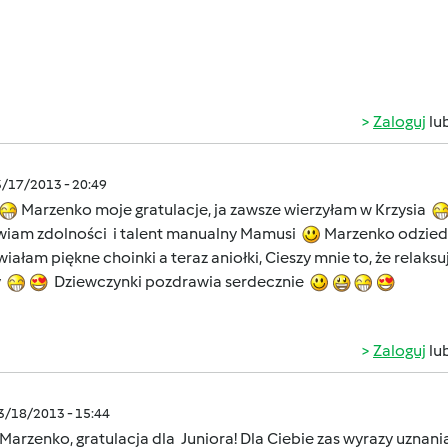
Zaloguj
lu
3/17/2013 - 20:49
Marzenko moje gratulacje, ja zawsze wierzyłam w Krzysia
wiam zdolności i talent manualny Mamusi
Marzenko odziedz
iałam piękne choinki a teraz aniołki, Cieszy mnie to, że relaks
y
Dziewczynki pozdrawia serdecznie
Zaloguj
lu
03/18/2013 - 15:44
Marzenko, gratulacja dla Juniora! Dla Ciebie zas wyrazy uznan