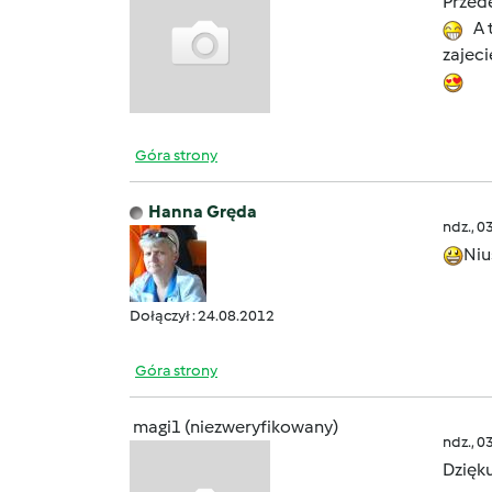
Przede
A t
zajeci
Góra strony
Hanna Gręda
ndz., 0
Niu
Dołączył : 24.08.2012
Góra strony
magi1 (niezweryfikowany)
ndz., 0
Dzięk