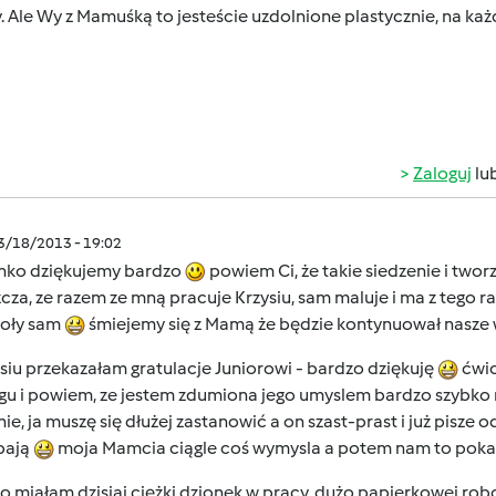
 Ale Wy z Mamuśką to jesteście uzdolnione plastycznie, na każ
Zaloguj
lu
03/18/2013 - 19:02
nko dziękujemy bardzo
powiem Ci, że takie siedzenie i twor
cza, ze razem ze mną pracuje Krzysiu, sam maluje i ma z tego 
koły sam
śmiejemy się z Mamą że będzie kontynuował nasze
iu przekazałam gratulacje Juniorowi - bardzo dziękuję
ćwic
gu i powiem, ze jestem zdumiona jego umyslem bardzo szybko r
ie, ja muszę się dłużej zastanowić a on szast-prast i już pisze
bają
moja Mamcia ciągle coś wymysla a potem nam to pokaz
to miałam dzisiaj ciężki dzionek w pracy, dużo papierkowej robo