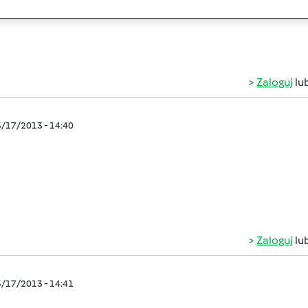
i, ozdoby świateczne i inne
super sprawa i relax
zamieszcz
Zaloguj
lu
3/17/2013 - 14:40
Zaloguj
lu
3/17/2013 - 14:41