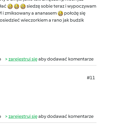
ołać
siedzę sobie teraz i wypoczywam
TM i zmiksowany a ananasem
położę się
osiedzieć wieczorkiem a rano jak budzik
b
zarejestruj się
aby dodawać komentarze
#11
b
zarejestruj się
aby dodawać komentarze