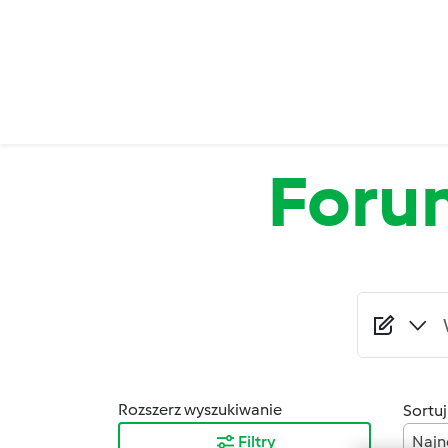
Przejdź do treści
Foru
Rozszerz wyszukiwanie
Sortuj
Filtry
Najn