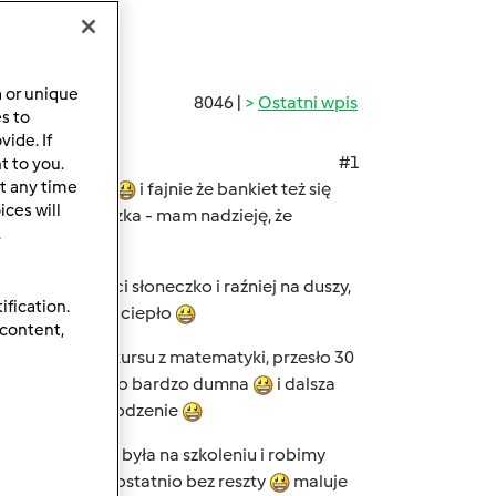
a or unique
8046 |
Ostatni wpis
es to
ide. If
#1
t to you.
t any time
o poszło dobrze
i fajnie że bankiet też się
ces will
ilaś moje ciasteczka - mam nadzieję, że
.
iągu dnia świeci słoneczko i raźniej na duszy,
ification.
 będzie w końcu ciepło
 content,
o etapu z konkursu z matematyki, przesło 30
m z niego bardzo bardzo dumna
i dalsza
 kochane za powodzenie
amunia, która była na szkoleniu i robimy
łanie mnie to ostatnio bez reszty
maluje