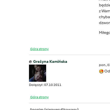
będzie
z Wam
chyba 
dzwoni
Miłeg
Góra strony
Grażyna Kamińska
pon., 
Od
Dołączył : 07.10.2011
Góra strony
Anonim (niezweryfikowany)