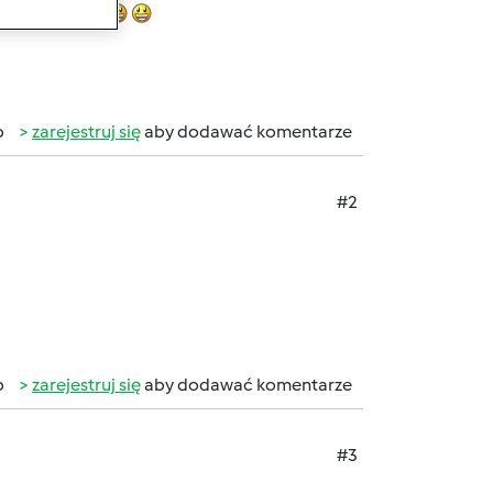
ę kilka fotek
b
zarejestruj się
aby dodawać komentarze
#2
b
zarejestruj się
aby dodawać komentarze
#3