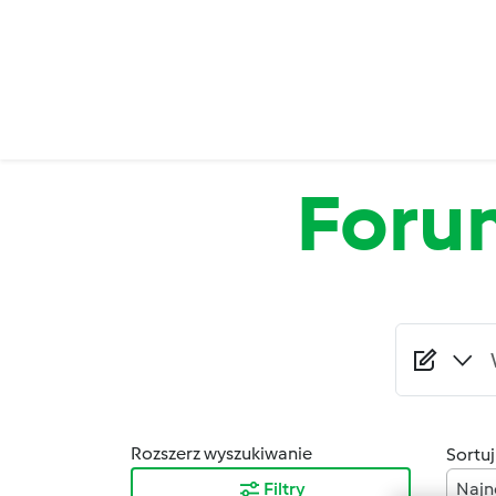
Przejdź do treści
Foru
Rozszerz wyszukiwanie
Sortuj
Filtry
Najn