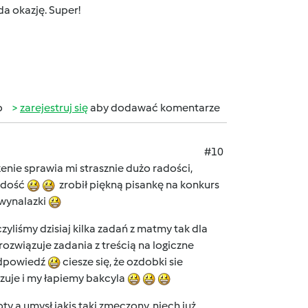
da okazję. Super!
b
zarejestruj się
aby dodawać komentarze
#10
zenie sprawia mi strasznie dużo radości,
radość
zrobił piękną pisankę na konkurs
 wynalazki
zyliśmy dzisiaj kilka zadań z matmy tak dla
ozwiązuje zadania z treścią na logiczne
 odpowiedź
ciesze się, że ozdobki sie
uje i my łapiemy bakcyla
ty a umysł jakis taki zmęczony, niech już