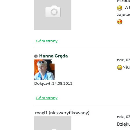
Przede
A t
zajeci
Góra strony
Hanna Gręda
ndz., 0
Niu
Dołączył : 24.08.2012
Góra strony
magi1 (niezweryfikowany)
ndz., 0
Dzięk