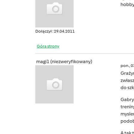
hobby.
Dołączył : 29.04.2011
Góra strony
magi1 (niezweryfikowany)
pon., 
Graży
zwłasz
do sz
Gabrys
trenin
myslen
podo
A tak 