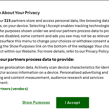
 About Your Privacy
our
315
partners store and access personal data, like browsing dat
rs, on your device. Selecting I Accept enables tracking technologi
he purposes shown under we and our partners process data to prov
3/17/2013 - 14:38
are disabled, some content and ads you see may not be as relevan
esurface this menu to change your choices or withdraw consent a
 Kochana bardzo się cieszę, że już jesteś po obronie i wszystk
ng the Show Purposes link on the bottom of the webpage .Your choi
nie ma to jak pomocne bliskie osoby
i cieszę się, że zrob
ct within our Website. For more details, refer to our Privacy Policy
owały
Grtauluję
our partners process data to provide:
ewczyny gdzie ta wiosna, taka zimnica, na szczęście chociaż w c
se geolocation data. Actively scan device characteristics for ident
 mrozy mnie już dobijają
ale jeszcze mam nadzieję chwilka i
/or access information on a device. Personalised advertising and
ing and content measurement, audience research and services
się Wam pochwalic Kochane, że Junior dostał sie do następneg
ment.
 całej Bydgoszczy a on jako jedyny rodzynek ze szkoły
jeste
artners (vendors)
startuje już w tą środę
tak więc trzymajcie kciuki
statnio mam nowe zajęcie - nauczyła mnie tego moja kochana M
Show Purposes
I Accept
 cudeńka metodą decoupage
wciągnęłam się na maxa i poch