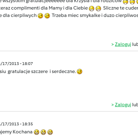
 wszystkim gratulacjeeeeeee dla Krzysia i dla rodzicòw
eraz complimenti dla Mamy i dla Ciebie
Sliczne te cud
e dla cierpliwych
Trzeba miec smykalke i duzo cierpliwosci ..
Zaloguj
lu
3/17/2013 - 18:07
siu gratulacje szczere i serdeczne.
Zaloguj
lu
3/17/2013 - 18:35
ujemy Kochana