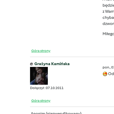
będzie
z Wam
chyba 
dzwoni
Miłeg
Góra strony
Grażyna Kamińska
pon., 
Od
Dołączył : 07.10.2011
Góra strony
Anonim (niezweryfikowany)