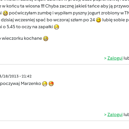
 w końcu ta wiosna !!!! Chyba zacznę jakieś tańce aby ją przyw
i
poćwiczyłam zumbę i wypiłam pyszny jogurt zrobiony w 
dzisiaj wczesniej spać bo wczoraj szłam po 24
lubię sobie p
 o 5.45 to oczy na zapałki
o wieczorku kochane
Zaloguj
lu
03/18/2013 - 21:42
poczywaj Marzenko
Zaloguj
lu