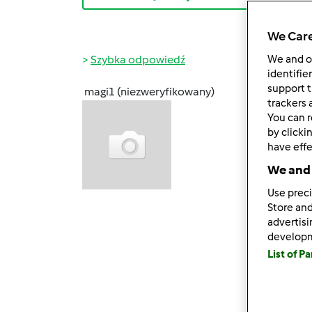
We Care
Szybka odpowiedź
We and 
identifie
support t
magi1 (niezweryfikowany)
ndz., 0
trackers 
You can r
Niusiu
by clicki
udał
have effe
smak
We and 
Oj Dzi
Use preci
ale te
Store and
advertis
Muszę 
develop
osób z
List of P
część 
A ja o
różne