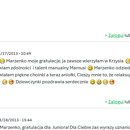
Zaloguj
lu
3/17/2013 - 20:49
Marzenko moje gratulacje, ja zawsze wierzyłam w Krzysia
wiam zdolności i talent manualny Mamusi
Marzenko odziedz
iałam piękne choinki a teraz aniołki, Cieszy mnie to, że relaks
y
Dziewczynki pozdrawia serdecznie
Zaloguj
lu
03/18/2013 - 15:44
Marzenko, gratulacja dla Juniora! Dla Ciebie zas wyrazy uznan