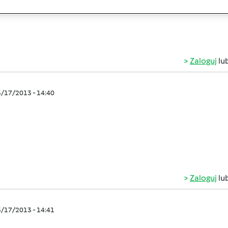
i, ozdoby świateczne i inne
super sprawa i relax
zamieszcz
Zaloguj
lu
3/17/2013 - 14:40
Zaloguj
lu
3/17/2013 - 14:41