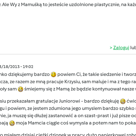
 Ale Wy z Mamuśką to jesteście uzdolnione plastycznie, na każ
Zaloguj
lu
03/18/2013 - 19:02
nko dziękujemy bardzo
powiem Ci, że takie siedzenie i twor
cza, ze razem ze mną pracuje Krzysiu, sam maluje i ma z tego 
koły sam
śmiejemy się z Mamą że będzie kontynuował nasze
iu przekazałam gratulacje Juniorowi - bardzo dziękuję
ćwic
gu i powiem, ze jestem zdumiona jego umyslem bardzo szybko r
ie, ja muszę się dłużej zastanowić a on szast-prast i już pisze
bają
moja Mamcia ciągle coś wymysla a potem nam to pokaz
to miałam dzisiaj ciężki dzionek w pracy, dużo papierkowej robo