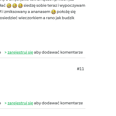
ołać
siedzę sobie teraz i wypoczywam
TM i zmiksowany a ananasem
położę się
osiedzieć wieczorkiem a rano jak budzik
b
zarejestruj się
aby dodawać komentarze
#11
b
zarejestruj się
aby dodawać komentarze