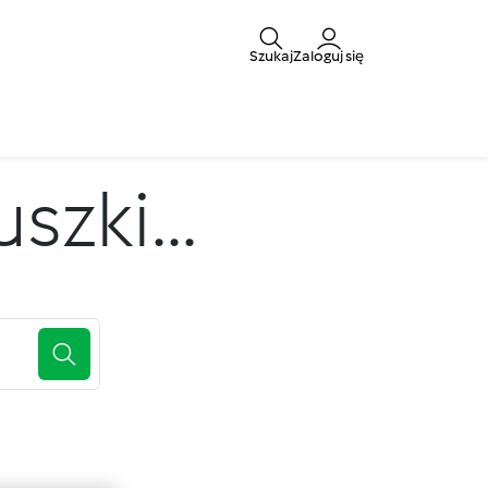
Szukaj
Zaloguj się
zki...