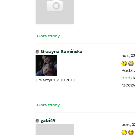
Góra strony
Grażyna Kamińska
ndz., 0
Podzi
podziw
Dołączył : 07.10.2011
rzecz
Góra strony
gabi49
pon., 