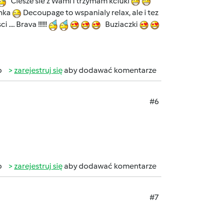
Ciesze sie z Wami i trzymam kciuki
enka
Decoupage to wspanialy relax, ale i tez
.. Brava !!!!!!
Buziaczki
b
zarejestruj się
aby dodawać komentarze
#6
b
zarejestruj się
aby dodawać komentarze
#7