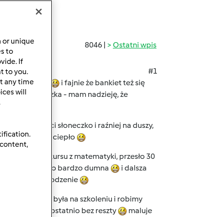
a or unique
8046 |
Ostatni wpis
es to
ide. If
#1
t to you.
t any time
o poszło dobrze
i fajnie że bankiet też się
ces will
ilaś moje ciasteczka - mam nadzieję, że
.
iągu dnia świeci słoneczko i raźniej na duszy,
ification.
 będzie w końcu ciepło
 content,
o etapu z konkursu z matematyki, przesło 30
m z niego bardzo bardzo dumna
i dalsza
 kochane za powodzenie
amunia, która była na szkoleniu i robimy
łanie mnie to ostatnio bez reszty
maluje