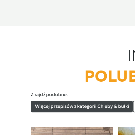
POLUB
Znajdź podobne:
Więcej przepisów z kategorii Chleby & bułki