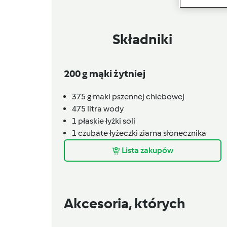
Składniki
200 g mąki żytniej
375
g
maki pszennej chlebowej
475
litra
wody
1
płaskie łyżki
soli
1
czubate łyżeczki
ziarna słonecznika
Lista zakupów
Akcesoria, których