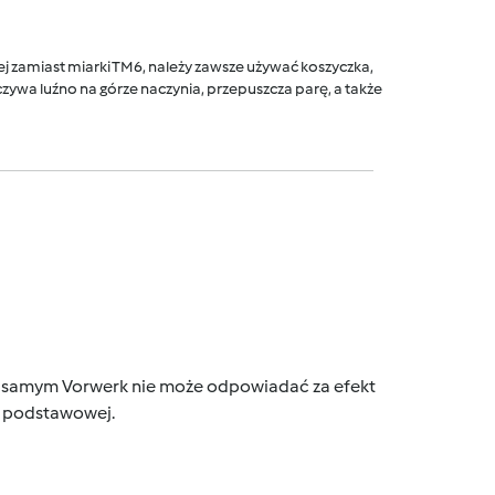
 zamiast miarki TM6, należy zawsze używać koszyczka,
ywa luźno na górze naczynia, przepuszcza parę, a także
tym samym Vorwerk nie może odpowiadać za efekt
ce podstawowej.