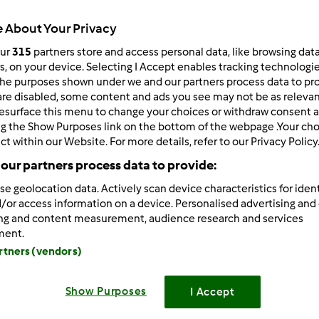
Czas całkowity
10h 0min
 About Your Privacy
our
315
partners store and access personal data, like browsing dat
rs, on your device. Selecting I Accept enables tracking technologi
porcja/porcje/porcji
he purposes shown under we and our partners process data to prov
1
kawałek/kawałki/kawał
are disabled, some content and ads you see may not be as relevan
esurface this menu to change your choices or withdraw consent a
ng the Show Purposes link on the bottom of the webpage .Your choi
ct within our Website. For more details, refer to our Privacy Policy
Poziom
our partners process data to provide:
Średni
se geolocation data. Actively scan device characteristics for ident
/or access information on a device. Personalised advertising and
ing and content measurement, audience research and services
ment.
artners (vendors)
Show Purposes
I Accept