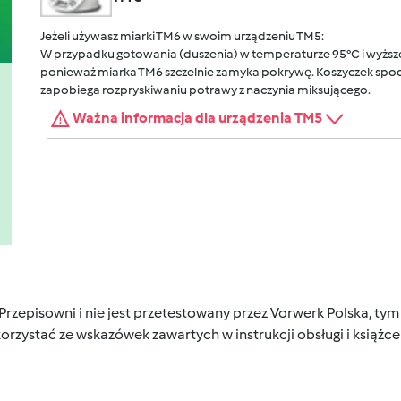
Jeżeli używasz miarki TM6 w swoim urządzeniu TM5:
W przypadku gotowania (duszenia) w temperaturze 95°C i wyższej
ponieważ miarka TM6 szczelnie zamyka pokrywę. Koszyczek spocz
zapobiega rozpryskiwaniu potrawy z naczynia miksującego.
Ważna informacja dla urządzenia TM5
 Przepisowni i nie jest przetestowany przez Vorwerk Polska, 
orzystać ze wskazówek zawartych w instrukcji obsługi i książ