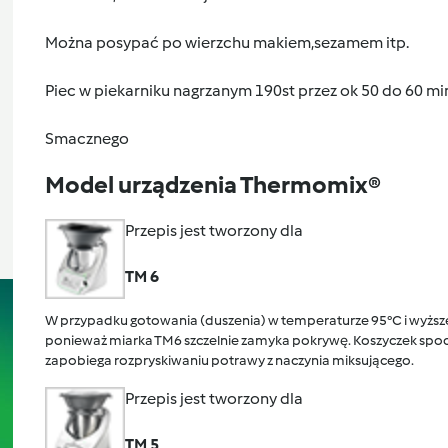
Można posypać po wierzchu makiem,sezamem itp.
Piec w piekarniku nagrzanym 190st przez ok 50 do 60 mi
Smacznego
Model urządzenia Thermomix®
Przepis jest tworzony dla
TM 6
W przypadku gotowania (duszenia) w temperaturze 95°C i wyższej
ponieważ miarka TM6 szczelnie zamyka pokrywę. Koszyczek spocz
zapobiega rozpryskiwaniu potrawy z naczynia miksującego.
Przepis jest tworzony dla
TM 5