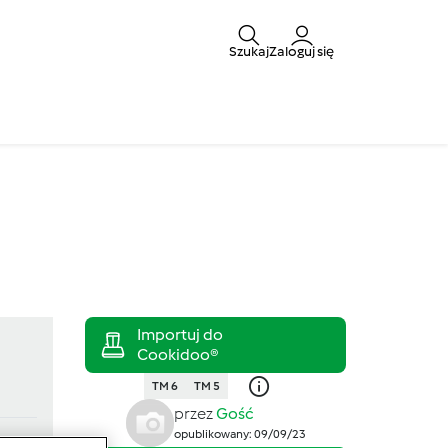
Szukaj
Zaloguj się
TM 6
TM 5
przez
Gość
opublikowany: 09/09/23