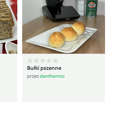
Ch
pr
Bułki pszenne
przez
danthermo