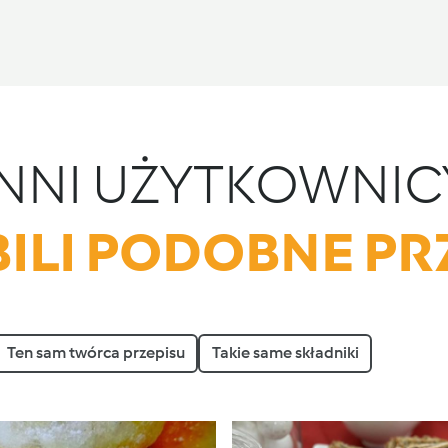
INNI UŻYTKOWNIC
ILI PODOBNE PR
Ten sam twórca przepisu
Takie same składniki