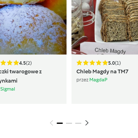
4.5
(2)
5.0
(1)
czki twarogowe z
Chleb Magdy na TM7
przez
MagdaP
ynkami
z
Sigmal