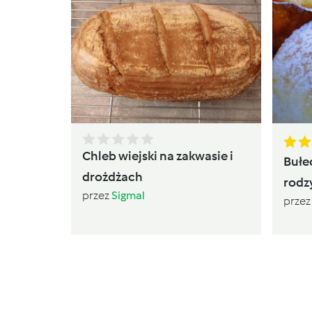
Chleb wiejski na zakwasie i
Bułe
drożdżach
rodz
przez
Sigmal
prze