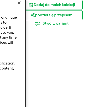
Dodaj do moich kolekcji
podziel się przepisem
a or unique
es to
Stwórz wariant
ide. If
ków
t to you.
t any time
ces will
.
ification.
 content,