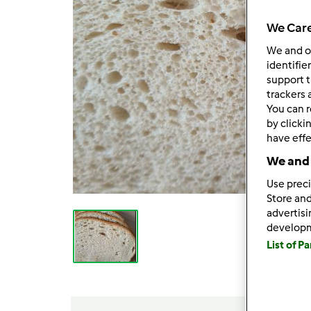
We Care
We and 
identifie
support t
trackers 
You can r
by clicki
have effe
We and 
Use preci
Store and
advertis
develop
List of P