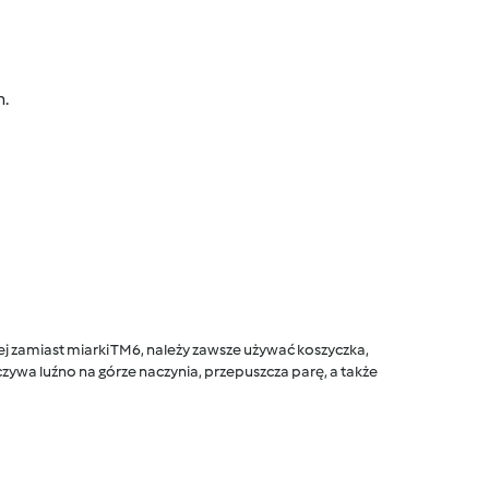
n.
 zamiast miarki TM6, należy zawsze używać koszyczka,
ywa luźno na górze naczynia, przepuszcza parę, a także