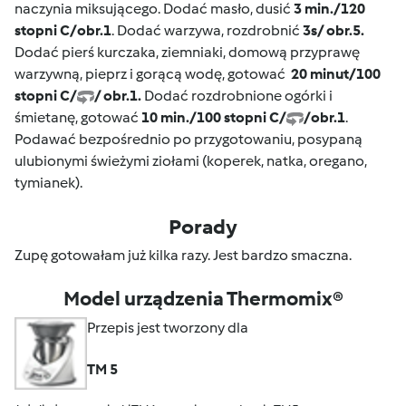
naczynia miksującego. Dodać masło, dusić
3 min./120
stopni C/obr.1
. Dodać warzywa, rozdrobnić
3s/ obr.5.
Dodać pierś kurczaka, ziemniaki, domową przyprawę
warzywną, pieprz i gorącą wodę, gotować
20 minut/100
stopni C/
/ obr.1.
Dodać rozdrobnione ogórki i
śmietanę, gotować
10 min./100 stopni C/
/obr.1
.
Podawać bezpośrednio po przygotowaniu, posypaną
ulubionymi świeżymi ziołami (koperek, natka, oregano,
tymianek).
Porady
Zupę gotowałam już kilka razy. Jest bardzo smaczna.
Model urządzenia Thermomix®
Przepis jest tworzony dla
TM 5