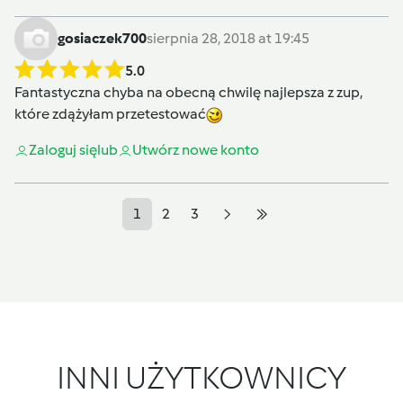
gosiaczek700
sierpnia 28, 2018 at 19:45
5.0
Fantastyczna chyba na obecną chwilę najlepsza z zup,
które zdążyłam przetestować
Zaloguj się
lub
Utwórz nowe konto
1
2
3
INNI UŻYTKOWNICY