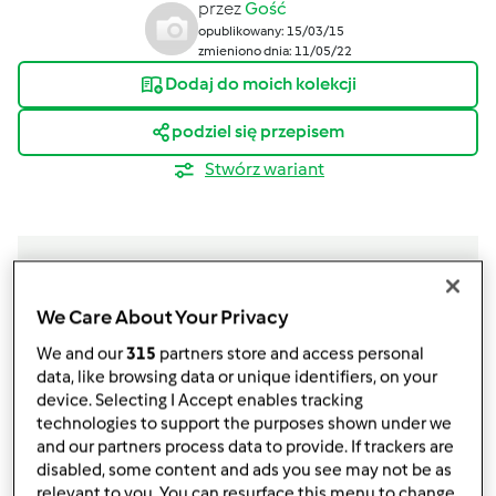
przez
Gość
opublikowany: 15/03/15
zmieniono dnia: 11/05/22
Dodaj do moich kolekcji
podziel się przepisem
Stwórz wariant
We Care About Your Privacy
Składniki
We and our
315
partners store and access personal
zupa
data, like browsing data or unique identifiers, on your
device. Selecting I Accept enables tracking
świeże listki oregano
technologies to support the purposes shown under we
szczypta pieprz mielonego
and our partners process data to provide. If trackers are
100
g
kwaśnej śmietany
disabled, some content and ads you see may not be as
800
g
gorącej wody
relevant to you. You can resurface this menu to change