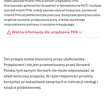
Jeżeli używasz miarki TM6 w swoim urządzeniu TM5:
W przypadku gotowania (duszenia) w temperaturze 95°C i wyższej
zamiast miarki TM6, należy zawsze używać koszyczka, ponieważ
miarka TM6 szczelnie zamyka pokrywę. Koszyczek spoczywa luźno
na górze naczynia, przepuszcza parę, a także zapobiega
rozpryskiwaniu potrawy z naczynia miksującego.
Ważna informacja dla urządzenia TM5
Ten przepis został stworzony przez użytkownika
Przepisowni i nie jest przetestowany przez Vorwerk
Polska, tym samym Vorwerk nie może odpowiadać za
efekt końcowy przepisu. W razie niejasności prosimy
korzystać ze wskazówek zawartych w instrukcji obsługi i
książce podstawowej.