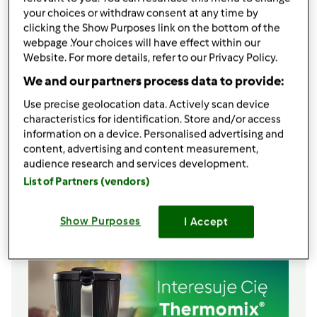
300
g
ziemniaków, pokrojonych w kostkę ok. 1
your choices or withdraw consent at any time by
clicking the Show Purposes link on the bottom of the
cm
webpage .Your choices will have effect within our
2
łyżeczki przyprawy uniwersalnej wykonanej w
Website. For more details, refer to our Privacy Policy.
TM
1/2
piersi kurczaka, pokrojonej w kostkę 1 cm
We and our partners process data to provide:
100
g
warzyw (marchewki, pietruszki, selera i
Use precise geolocation data. Actively scan device
pora) pokrojonych na kawałki
characteristics for identification. Store and/or access
20
g
masła
information on a device. Personalised advertising and
80
g
cebuli, przekrojonej na pół
content, advertising and content measurement,
audience research and services development.
250
g
ogórków kiszonych, obranych i
pokrojonych na kawałki
List of Partners (vendors)
Lista zakupów
Show Purposes
I Accept