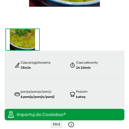
Czas przygotowania
Czas całkowity
35min
1h 10min
porcja/porcje/porcji
Poziom
4
porcja/porcje/porcji
Łatwy
TM 5