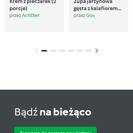
Krem z pieczarek (2
Zupa jarzynowa
porcje)
gęsta z kalafiorem
(post Dąbrowskiej)
przez
ActiDiet
przez
Gos
Bądź
na bieżąco