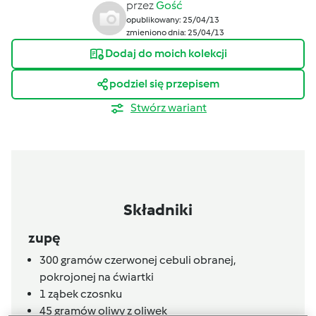
przez
Gość
opublikowany: 25/04/13
zmieniono dnia: 25/04/13
Dodaj do moich kolekcji
podziel się przepisem
Stwórz wariant
Składniki
zupę
300
gramów
czerwonej cebuli obranej,
pokrojonej na ćwiartki
1
ząbek czosnku
45
gramów
oliwy z oliwek