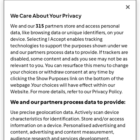
10
gramów
brązowego cukru
100
gramów
ziemniaka,
pokrojonego w kostkę
We Care About Your Privacy
600
gramów
wody
We and our
315
partners store and access personal
1
czubata łyżeczka tymianku,
lub kostka
data, like browsing data or unique identifiers, on your
rosołowa
device. Selecting I Accept enables tracking
1
łyżeczka przyprawy uniwersalnej
technologies to support the purposes shown under we
1/2
pół łyżeczki pieprzu
and our partners process data to provide. If trackers are
1
łyżeczka soli
disabled, some content and ads you see may not be as
20
gramów
octu ciemnego balsamicznego
relevant to you. You can resurface this menu to change
your choices or withdraw consent at any time by
100
gramów
wina porto
clicking the Show Purposes link on the bottom of the
sok z 1/2 limonki
webpage .Your choices will have effect within our
5-7
suszonych sliwek bez pestek
Website. For more details, refer to our Privacy Policy.
4
plastry suszonych pomidorów,
pokrojonych w
We and our partners process data to provide:
paseczki
dekorację
Use precise geolocation data. Actively scan device
characteristics for identification. Store and/or access
4
plastry chudego boczku
information on a device. Personalised advertising and
2
czubate łyżki
3 kopiaste łyżki gęstego jogurtu
content, advertising and content measurement,
naturalnego
audience research and services development.