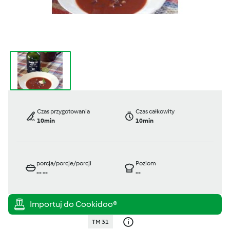
Czas przygotowania
Czas całkowity
10min
10min
porcja/porcje/porcji
Poziom
--
--
--
TM 31