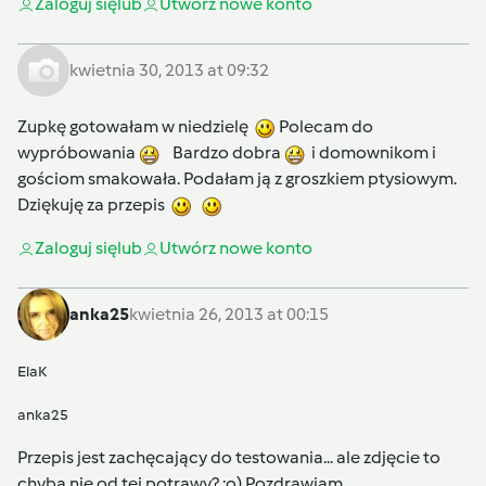
Zaloguj się
lub
Utwórz nowe konto
kwietnia 30, 2013 at 09:32
Zupkę gotowałam w niedzielę
Polecam do
wypróbowania
Bardzo dobra
i domownikom i
gościom smakowała. Podałam ją z groszkiem ptysiowym.
Dziękuję za przepis
Zaloguj się
lub
Utwórz nowe konto
anka25
kwietnia 26, 2013 at 00:15
ElaK
anka25
Przepis jest zachęcający do testowania... ale zdjęcie to
chyba nie od tej potrawy? ;o) Pozdrawiam