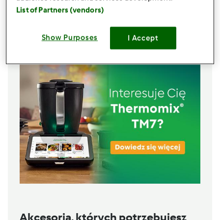
kilka listkòw miety
List of Partners (vendors)
groszek ptysiowy lub grzanki
Lista zakupów
Show Purposes
I Accept
Akcesoria, których potrzebujesz