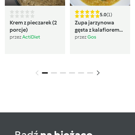
5.0
(1)
Krem z pieczarek (2
Zupa jarzynowa
porcje)
gęsta z kalafiorem
(post Dąbrowskiej)
przez
ActiDiet
przez
Gos
Bądź
na bieżąco