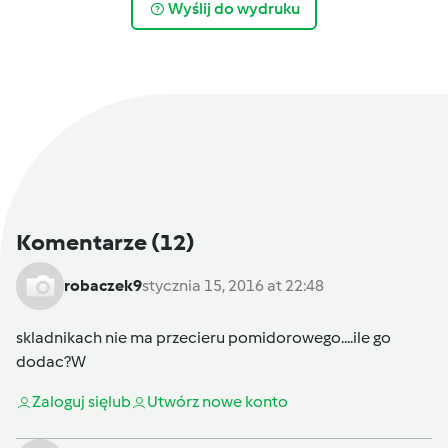
Wyślij do wydruku
Komentarze
(12)
robaczek9
stycznia 15, 2016 at 22:48
skladnikach nie ma przecieru pomidorowego....ile go
dodac?W
Zaloguj się
lub
Utwórz nowe konto