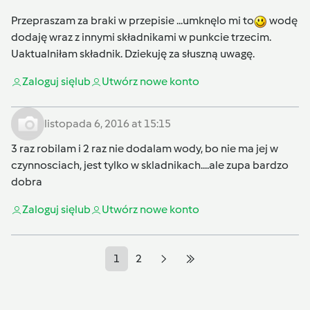
Przepraszam za braki w przepisie ...umknęlo mi to
wodę
dodaję wraz z innymi składnikami w punkcie trzecim.
Uaktualniłam składnik. Dziekuję za słuszną uwagę.
Zaloguj się
lub
Utwórz nowe konto
listopada 6, 2016 at 15:15
3 raz robilam i 2 raz nie dodalam wody, bo nie ma jej w
czynnosciach, jest tylko w skladnikach....ale zupa bardzo
dobra
Zaloguj się
lub
Utwórz nowe konto
1
2