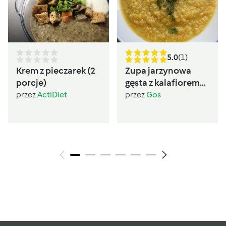
5.0
(1)
Krem z pieczarek (2
Zupa jarzynowa
porcje)
gęsta z kalafiorem
(post Dąbrowskiej)
przez
ActiDiet
przez
Gos