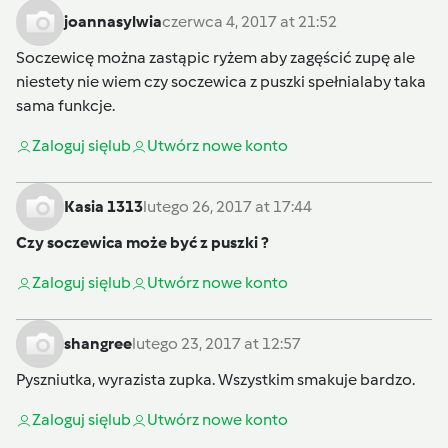
joannasylwia
czerwca 4, 2017 at 21:52
Soczewicę można zastąpic ryżem aby zagęścić zupę ale
niestety nie wiem czy soczewica z puszki spełnialaby taka
sama funkcje.
Zaloguj się
lub
Utwórz nowe konto
Kasia 1313
lutego 26, 2017 at 17:44
Czy soczewica może być z puszki ?
Zaloguj się
lub
Utwórz nowe konto
shangree
lutego 23, 2017 at 12:57
Pyszniutka, wyrazista zupka. Wszystkim smakuje bardzo.
Zaloguj się
lub
Utwórz nowe konto