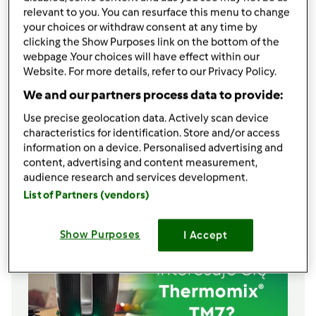
400
g
pomidorów,
w puszcze (lub świeżych -
relevant to you. You can resurface this menu to change
your choices or withdraw consent at any time by
dojrzałych)
clicking the Show Purposes link on the bottom of the
40
g
oliwy z oliwek
webpage .Your choices will have effect within our
2
większe czerwone papryki,
(250-300 g),
Website. For more details, refer to our Privacy Policy.
pokrojonej w ćwiartki
We and our partners process data to provide:
60
g
cebuli,
pokrojonej w ćwiartki
2
ząbki
czosnku
Use precise geolocation data. Actively scan device
40
g
soczewicy czerwonej
characteristics for identification. Store and/or access
1/2
łyżeczki,
pieprzu
information on a device. Personalised advertising and
content, advertising and content measurement,
1/4
łyżeczki,
pieprzu cayenne
audience research and services development.
Lista zakupów
List of Partners (vendors)
Show Purposes
I Accept