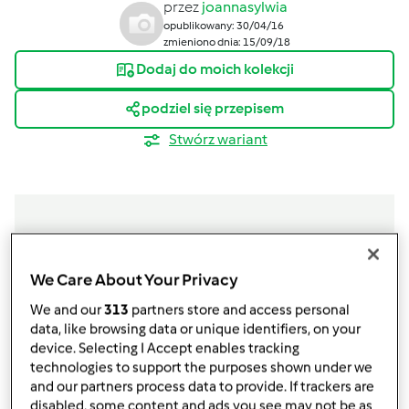
przez
joannasylwia
opublikowany: 30/04/16
zmieniono dnia: 15/09/18
Dodaj do moich kolekcji
podziel się przepisem
Stwórz wariant
Składniki
We Care About Your Privacy
Zupa krem Paprykowo-pomidorowa
We and our
313
partners store and access personal
data, like browsing data or unique identifiers, on your
1
łyżeczka,
soli
device. Selecting I Accept enables tracking
400
g
wody,
(można odmierzyć puszką po
technologies to support the purposes shown under we
pomidorach)
and our partners process data to provide. If trackers are
1
kostka rosołowa warzywna
disabled, some content and ads you see may not be as