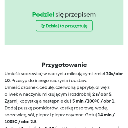
Podziel
się przepisem
Dzisiaj to przygotuję
Przygotowanie
Umieść soczewicę w naczyniu miksującym i zmiel
20s/obr
10
. Przesyp do innego naczynia i odstaw.
Umieść czosnek, cebulę, czerwoną paprykę, oliwę z
oliwek w naczyniu miksującym i rozdrobnij
2 s/ obr 5
.
Zgarnij kopystką a następnie duś
5 min /100ºC / obr 1.
Dodaj puszkę pomidorów, kostkę rosołową, wodę,
soczewicę, sól, pieprz i pieprz cayenne. Gotuj
14 min /
100ºC / obr. 2.5