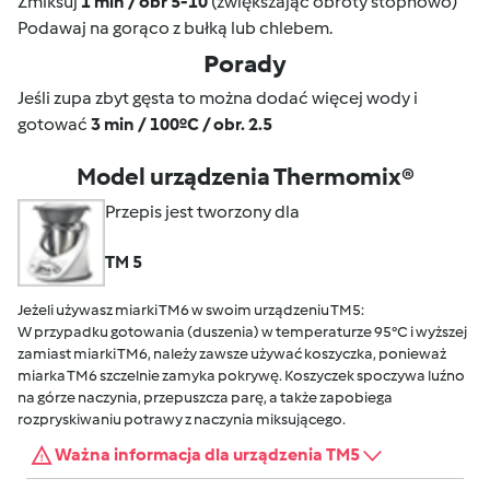
Zmiksuj
1 min / obr 5-10
(zwiększając obroty stopnowo)
Podawaj na gorąco z bułką lub chlebem.
Porady
Jeśli zupa zbyt gęsta to można dodać więcej wody i
gotować
3 min / 100ºC / obr. 2.5
Model urządzenia Thermomix®
Przepis jest tworzony dla
TM 5
Jeżeli używasz miarki TM6 w swoim urządzeniu TM5:
W przypadku gotowania (duszenia) w temperaturze 95°C i wyższej
zamiast miarki TM6, należy zawsze używać koszyczka, ponieważ
miarka TM6 szczelnie zamyka pokrywę. Koszyczek spoczywa luźno
na górze naczynia, przepuszcza parę, a także zapobiega
rozpryskiwaniu potrawy z naczynia miksującego.
Ważna informacja dla urządzenia TM5