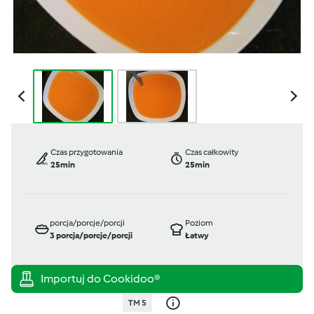
Czas przygotowania
Czas całkowity
25min
25min
porcja/porcje/porcji
Poziom
3
porcja/porcje/porcji
Łatwy
TM 5