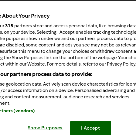
Czas całkowity
2h 0min
 About Your Privacy
our
315
partners store and access personal data, like browsing dat
rs, on your device. Selecting I Accept enables tracking technologi
porcja/porcje/porcji
he purposes shown under we and our partners process data to prov
4
porcja/porcje/porcji
are disabled, some content and ads you see may not be as relevan
esurface this menu to change your choices or withdraw consent a
ng the Show Purposes link on the bottom of the webpage .Your choi
ct within our Website. For more details, refer to our Privacy Policy
Poziom
Łatwy
our partners process data to provide:
se geolocation data. Actively scan device characteristics for ident
/or access information on a device. Personalised advertising and
ing and content measurement, audience research and services
ment.
artners (vendors)
Show Purposes
I Accept