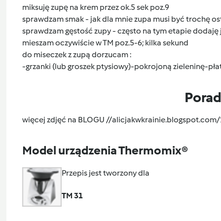
miksuję zupę na krem przez ok.5 sek poz.9
sprawdzam smak - jak dla mnie zupa musi być trochę o
sprawdzam gęstość zupy - często na tym etapie dodaję j
mieszam oczywiście w TM poz.5-6; kilka sekund
do miseczek z zupą dorzucam :
-grzanki (lub groszek ptysiowy)-pokrojoną zieleninę-pł
Pora
więcej zdjęć na BLOGU //alicjakwkrainie.blogspot.c
Model urządzenia Thermomix®
Przepis jest tworzony dla
TM 31