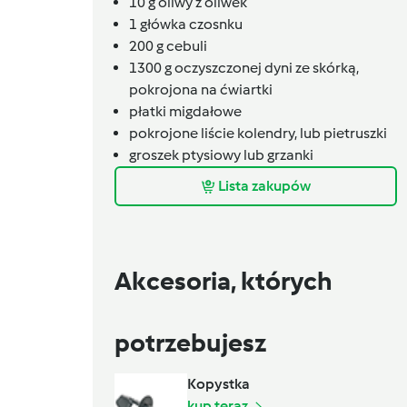
10
g
oliwy z oliwek
1
główka czosnku
200
g
cebuli
1300
g
oczyszczonej dyni ze skórką,
pokrojona na ćwiartki
płatki migdałowe
pokrojone liście kolendry,
lub pietruszki
groszek ptysiowy lub grzanki
Lista zakupów
Akcesoria, których
potrzebujesz
Kopystka
kup teraz