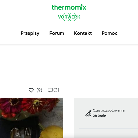
Przepisy
Forum
Kontakt
Pomoc
(3)
(9)
Czas przygotowania
2h 0min