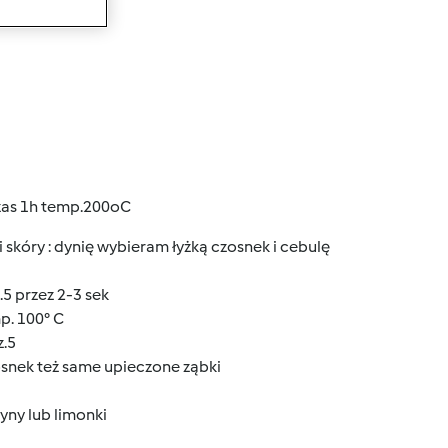
wanie
czas 1h temp.200oC
 skóry : dynię wybieram łyżką czosnek i cebulę
5 przez 2-3 sek
p. 100° C
z.5
zosnek też same upieczone ząbki
ryny lub limonki