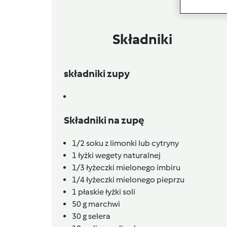
Składniki
składniki zupy
Składniki na zupę
1/2
soku z limonki lub cytryny
1
łyżki
wegety naturalnej
1/3
łyżeczki
mielonego imbiru
1/4
łyżeczki
mielonego pieprzu
1
płaskie łyżki
soli
50
g
marchwi
30
g
selera