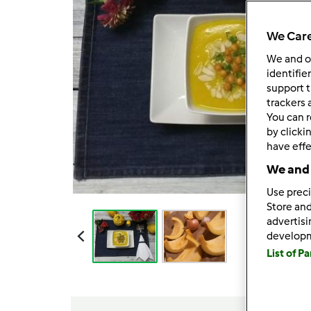
We Care
We and 
identifie
support t
trackers 
You can r
by clicki
have effe
We and 
Use preci
Store and
advertis
develop
List of P