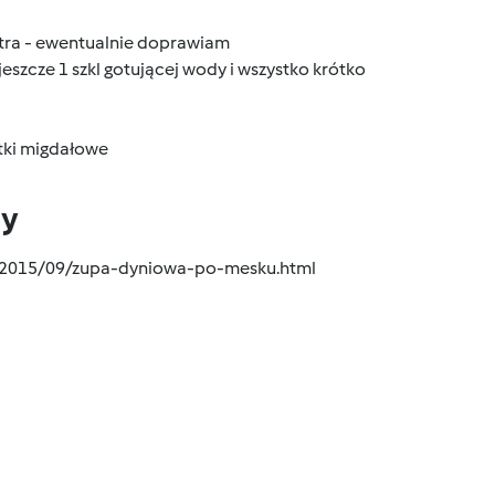
stra - ewentualnie doprawiam
eszcze 1 szkl gotującej wody i wszystko krótko
atki migdałowe
dy
om/2015/09/zupa-dyniowa-po-mesku.html