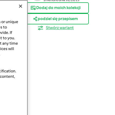
Dodaj do moich kolekcji
podziel się przepisem
a or unique
es to
Stwórz wariant
ide. If
t to you.
t any time
ces will
.
ification.
 content,