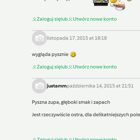
Zaloguj się
lub
Utwórz nowe konto
listopada 17, 2015 at 18:18
wygląda pysznie
Zaloguj się
lub
Utwórz nowe konto
justamm
października 14, 2015 at 21:51
Pyszna zupa, głęboki smak i zapach
Jest rzeczywiście ostra, dla delikatniejszych p
Zaloguj się
lub
Utwórz nowe konto