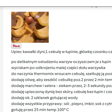
Przygoto
Upiec kawałki dyni,1 cebulę w łupinie, główkę czosnku 
po delikatnym ostudzeniu warzyw oczyszczam je z łupin i
wyciskam po odkrojeniu malej części dołu warzywka
do naczynia thermomix wrzucam cebulę, szatkuję ją poz.
dodaję oliwę, aby zeszklić cebulkę poz.2 przez 2 min tem
dodaję marchew i selera - siekam przez, 2-3 sekundy po
dodaję upieczoną dynię bez skóry, cebulę bez łupin i c
dodaję ok. 2 szklanek gotującej wody
dodaję wszystkie przyprawy : sól , pieprz, imbir, sok z cyt
gotuję przez 25 min temp 100° C