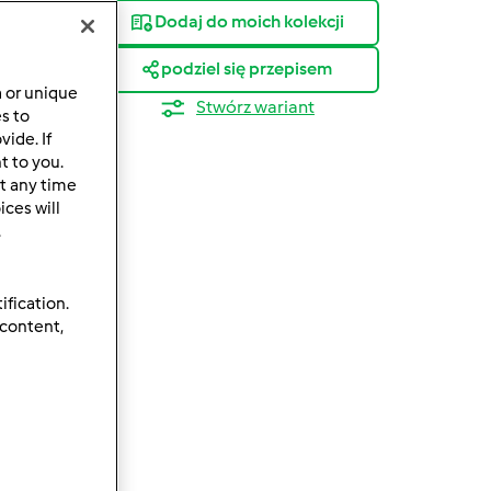
Dodaj do moich kolekcji
podziel się przepisem
a or unique
Stwórz wariant
es to
ide. If
t to you.
t any time
ces will
.
ification.
 content,