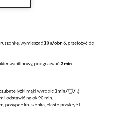
wanie
 kruszonkę, wymieszać
10 s/obr. 6
, przełożyć do
cukier wanilinowy, podgrzewać
2 min
 czubate łyżki mąki wyrobić
1
min/
/
m i odstawić na ok 90 min.
 posypać kruszonką, ciasto przykryć i