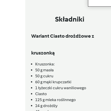
Składniki
Wariant Ciasto drożdżowe z
kruszonką
Kruszonka:
50
g
masła
50
g
cukru
60
g
mąki krupczatki
1
łyżeczki
cukru waniliowego
Ciasto
125
g
mleka roślinnego
24
g
drożdży