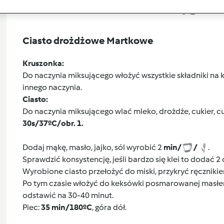
Przygoto
Ciasto drożdżowe Martkowe
Kruszonka:
Do naczynia miksującego włożyć wszystkie składniki na
innego naczynia.
Ciasto:
Do naczynia miksującego wlać mleko, drożdże, cukier, 
30s/37ºC/obr. 1.
Dodaj mąkę, masło, jajko, sól wyrobić 2
min/
/
.
Sprawdzić konsystencję, jeśli bardzo się klei to dodać 2
Wyrobione ciasto przełożyć do miski, przykryć ręcznikie
Po tym czasie włożyć do keksówki posmarowanej masłem,
odstawić na 30-40 minut.
Piec:
35 min/180ºC
, góra dół.