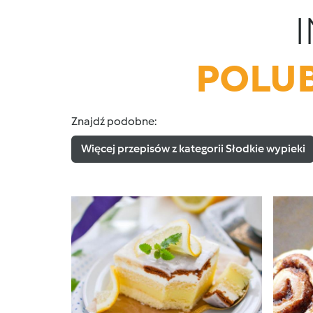
POLUB
Znajdź podobne:
Więcej przepisów z kategorii Słodkie wypieki