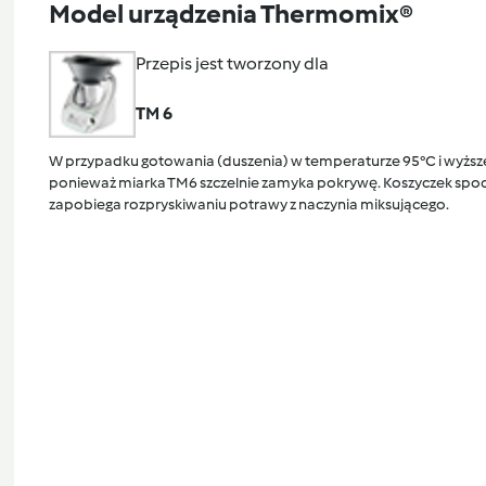
Model urządzenia Thermomix®
Przepis jest tworzony dla
TM 6
W przypadku gotowania (duszenia) w temperaturze 95°C i wyższej
ponieważ miarka TM6 szczelnie zamyka pokrywę. Koszyczek spocz
zapobiega rozpryskiwaniu potrawy z naczynia miksującego.