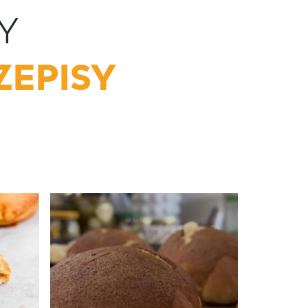
Y
ZEPISY
Naleśnik
serkiem 
przez
Act