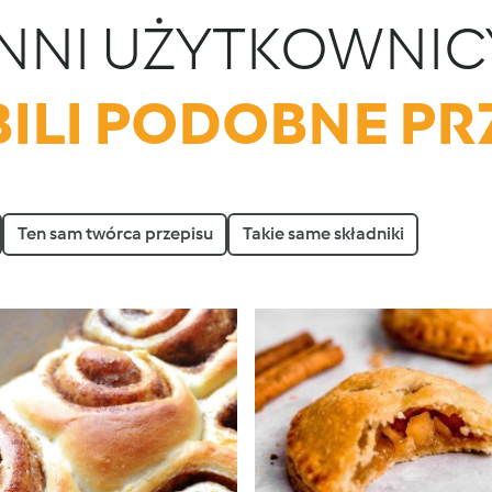
INNI UŻYTKOWNIC
ILI PODOBNE PR
Ten sam twórca przepisu
Takie same składniki