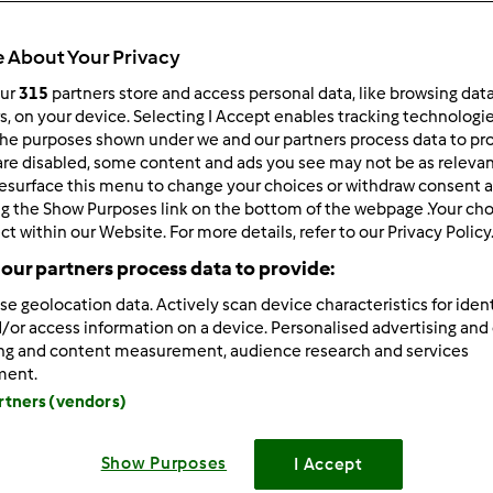
Czas całkowity
45min
 About Your Privacy
our
315
partners store and access personal data, like browsing dat
rs, on your device. Selecting I Accept enables tracking technologi
porcja/porcje/porcji
he purposes shown under we and our partners process data to prov
25
porcja/porcje/porcji
are disabled, some content and ads you see may not be as relevan
esurface this menu to change your choices or withdraw consent a
ng the Show Purposes link on the bottom of the webpage .Your choi
ct within our Website. For more details, refer to our Privacy Policy
Poziom
Łatwy
our partners process data to provide:
se geolocation data. Actively scan device characteristics for ident
/or access information on a device. Personalised advertising and
ing and content measurement, audience research and services
ment.
artners (vendors)
Show Purposes
I Accept