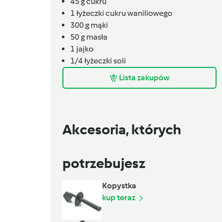
45
g
cukru
1
łyżeczki
cukru waniliowego
300
g
mąki
50
g
masła
1 jajko
1/4
łyżeczki
soli
Lista zakupów
Akcesoria, których
potrzebujesz
Kopystka
kup teraz