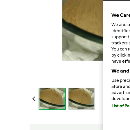
We Care
We and 
identifie
support t
trackers 
You can r
by clicki
have effe
We and 
Use preci
Store and
advertis
develop
List of P