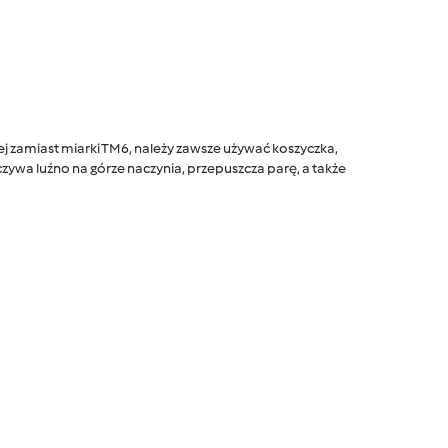
 zamiast miarki TM6, należy zawsze używać koszyczka,
ywa luźno na górze naczynia, przepuszcza parę, a także