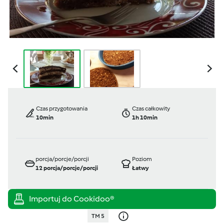
Czas przygotowania
Czas całkowity
10min
1h 10min
porcja/porcje/porcji
Poziom
12
porcja/porcje/porcji
Łatwy
TM 5