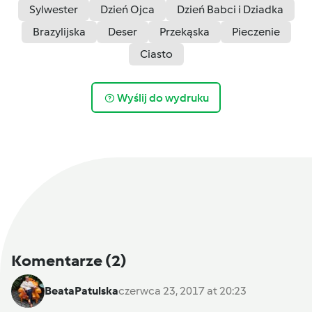
Sylwester
Dzień Ojca
Dzień Babci i Dziadka
Brazylijska
Deser
Przekąska
Pieczenie
Ciasto
Wyślij do wydruku
Komentarze
(2)
BeataPatulska
czerwca 23, 2017 at 20:23