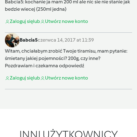
Babcia5
: kochanie ja mam 200 ml ale nic sie nie stanie jak
bedzie wiecej (250ml jedna)
Zaloguj się
lub
Utwórz nowe konto
Babcia5
czerwca 14, 2017 at 11:39
Witam, chciałabym zrobić Twoje tiramisu, mam pytanie:
śmietany jakiej pojemności? 200g, czy inne?
Pozdrawiam i czekamna odpowiedź
Zaloguj się
lub
Utwórz nowe konto
INNI UŻYTKOWNICY