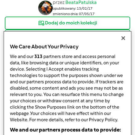
przez
BeataPatulska
opublikowany: 13/02/17
zmieniono dnia: 07/05/17
Dodaj do moich kolekcji
podziel się przepisem
Stwórz wariant
We Care About Your Privacy
We and our
313
partners store and access personal
data, like browsing data or unique identifiers, on your
device. Selecting I Accept enables tracking
technologies to support the purposes shown under we
and our partners process data to provide. If trackers are
Składniki
disabled, some content and ads you see may not be as
relevant to you. You can resurface this menu to change
ciasto bananowe
your choices or withdraw consent at any time by
clicking the Show Purposes link on the bottom of the
4
banany
webpage .Your choices will have effect within our
200
g
cukier
Website. For more details, refer to our Privacy Policy.
2
jajka
We and our partners process data to provide:
115-120
g
maslo,
temp. pokojowa