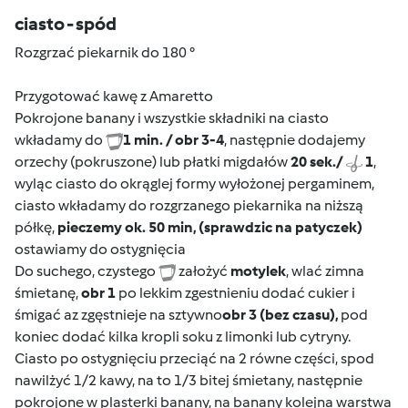
ciasto - spód
Rozgrzać piekarnik do 180 °
Przygotować kawę z Amaretto
Pokrojone banany i wszystkie składniki na ciasto
wkładamy do
1 min.
/ obr 3-4
, następnie dodajemy
orzechy (pokruszone) lub płatki migdałów
20 sek./
1
,
wyląc ciasto do okrąglej formy wyłożonej pergaminem,
ciasto wkładamy do rozgrzanego piekarnika na niższą
półkę,
pieczemy ok. 50 min, (sprawdzic na patyczek)
ostawiamy do ostygnięcia
Do suchego, czystego
założyć
motylek
, wlać zimna
śmietanę,
obr 1
po lekkim zgestnieniu dodać cukier i
śmigać az zgęstnieje na sztywno
obr 3 (bez czasu),
pod
koniec dodać kilka kropli soku z limonki lub cytryny.
Ciasto po ostygnięciu przeciąć na 2 równe części, spod
nawilżyć 1/2 kawy, na to 1/3 bitej śmietany, następnie
pokrojone w plasterki banany, na banany kolejna warstwa