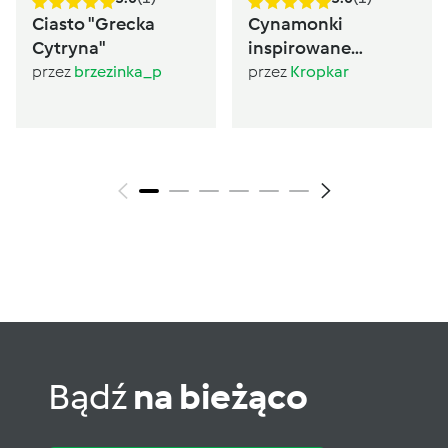
Ciasto "Grecka
Cynamonki
Cytryna"
inspirowane
Sugarlady
przez
brzezinka_p
przez
Kropkar
Bądź
na bieżąco