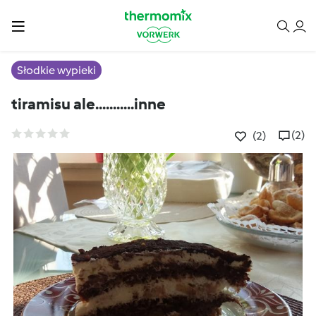
Słodkie wypieki
tiramisu ale...........inne
(2)
(2)