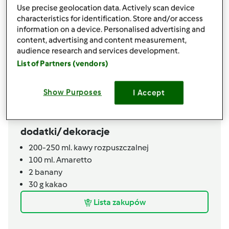
Use precise geolocation data. Actively scan device
1
łyżeczki
ekstraktu z wanilii,
lub cukier waniliowy
characteristics for identification. Store and/or access
200
g
mąka,
przesiana
information on a device. Personalised advertising and
1
łyżeczki
SODY
content, advertising and content measurement,
1
szczypty
sól
audience research and services development.
100
g
orzechy wloskie,
rozdrobnione (płatki
List of Partners (vendors)
migdałów)
krem
Show Purposes
I Accept
3
śmietany 30 %
150
g
cukier
dodatki/ dekoracje
200-250
ml. kawy rozpuszczalnej
100
ml. Amaretto
2
banany
30
g
kakao
Lista zakupów