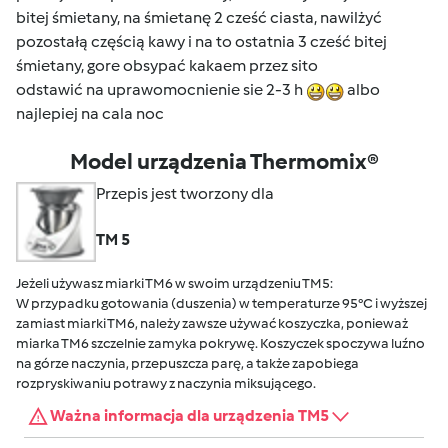
bitej śmietany, na śmietanę 2 cześć
ciasta, nawilżyć
pozostałą częścią kawy i na to ostatnia 3 cześć bitej
śmietany, gore obsypać kakaem przez sito
odstawić na uprawomocnienie sie 2-3 h
albo
najlepiej na cala noc
Model urządzenia Thermomix®
Przepis jest tworzony dla
TM 5
Jeżeli używasz miarki TM6 w swoim urządzeniu TM5:
W przypadku gotowania (duszenia) w temperaturze 95°C i wyższej
zamiast miarki TM6, należy zawsze używać koszyczka, ponieważ
miarka TM6 szczelnie zamyka pokrywę. Koszyczek spoczywa luźno
na górze naczynia, przepuszcza parę, a także zapobiega
rozpryskiwaniu potrawy z naczynia miksującego.
Ważna informacja dla urządzenia TM5