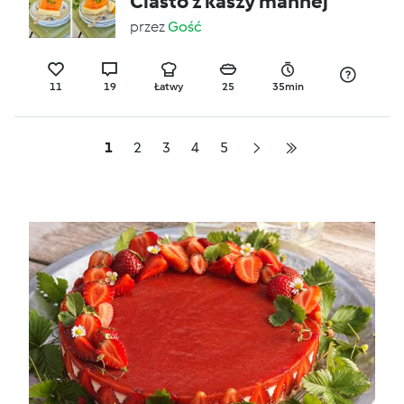
Ciasto z kaszy mannej
przez
Gość
11
19
Łatwy
25
35min
1
2
3
4
5