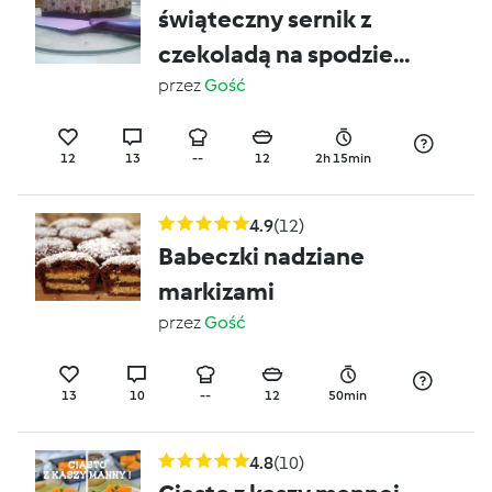
świąteczny sernik z
czekoladą na spodzie
brownies
przez
Gość
12
13
--
12
2h 15min
4.9
(12)
Babeczki nadziane
markizami
przez
Gość
13
10
--
12
50min
4.8
(10)