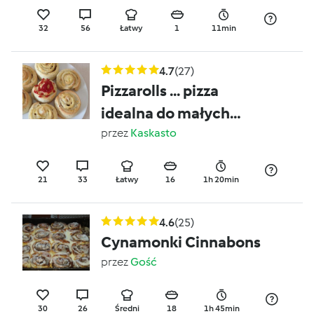
32
56
Łatwy
1
11min
4.7
(27)
Pizzarolls ... pizza
idealna do małych
rączek :)
przez
Kaskasto
21
33
Łatwy
16
1h 20min
4.6
(25)
Cynamonki Cinnabons
przez
Gość
30
26
Średni
18
1h 45min