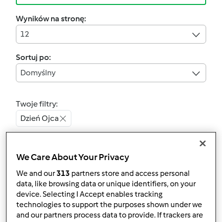
Wyników na stronę:
12
Sortuj po:
Domyślny
Twoje filtry:
Dzień Ojca
Wyczyść
We Care About Your Privacy
4.7
(61)
We and our
313
partners store and access personal
data, like browsing data or unique identifiers, on your
Szarlotka z jabłkami i
device. Selecting I Accept enables tracking
kruszonką
technologies to support the purposes shown under we
and our partners process data to provide. If trackers are
przez
basia_gdynia