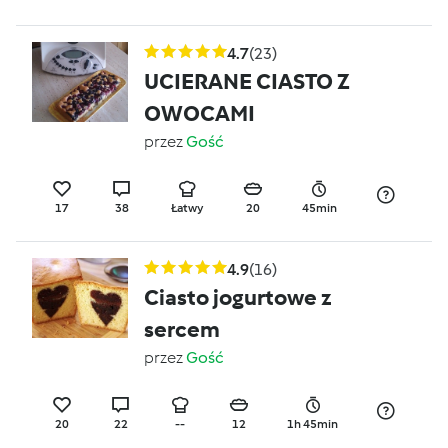
4.7
(23)
UCIERANE CIASTO Z
OWOCAMI
przez
Gość
17
38
Łatwy
20
45min
4.9
(16)
Ciasto jogurtowe z
sercem
przez
Gość
20
22
--
12
1h 45min