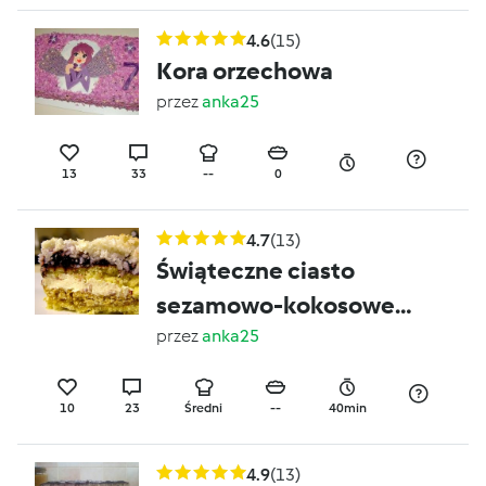
4.6
(15)
Kora orzechowa
przez
anka25
13
33
--
0
4.7
(13)
Świąteczne ciasto
sezamowo-kokosowe
;o)
przez
anka25
10
23
Średni
--
40min
4.9
(13)