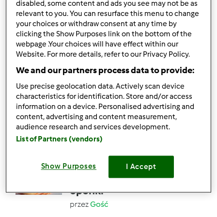
disabled, some content and ads you see may not be as
relevant to you. You can resurface this menu to change
your choices or withdraw consent at any time by
42
72
Średni
8
2h 30min
clicking the Show Purposes link on the bottom of the
webpage .Your choices will have effect within our
Website. For more details, refer to our Privacy Policy.
4.8
(41)
Sernik z rosą - lekki jak
We and our partners process data to provide:
chmurka
Use precise geolocation data. Actively scan device
characteristics for identification. Store and/or access
przez
Gość
information on a device. Personalised advertising and
content, advertising and content measurement,
audience research and services development.
32
74
Średni
25
2h 40min
List of Partners (vendors)
4.8
(40)
Show Purposes
I Accept
Chrupiące serowe
oponki
przez
Gość