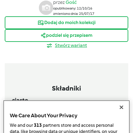
przez
Gość
opublikowany: 12/10/16
zmieniono dnia: 25/07/17
Dodaj do moich kolekcji
podziel się przepisem
Stwórz wariant
Składniki
ciasto
1
łyżeczek
proszku do pieczenia
We Care About Your Privacy
250
g
mąki przennej typ.450
1
żółtko
We and our
313
partners store and access personal
1
jajko
data, like browsing data or unique identifiers, on your