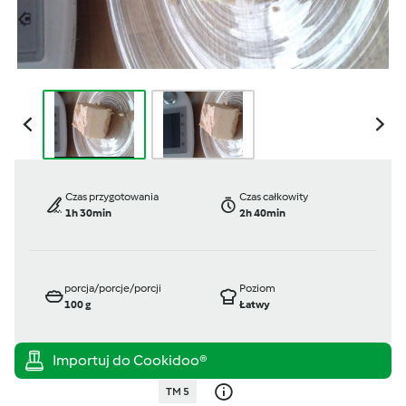
Czas przygotowania
Czas całkowity
1h 30min
2h 40min
porcja/porcje/porcji
Poziom
100
g
Łatwy
TM 5