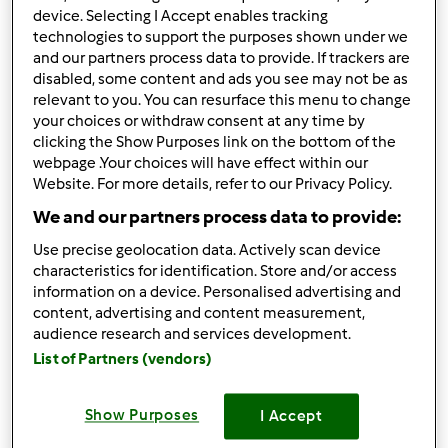
125
g
masła
device. Selecting I Accept enables tracking
technologies to support the purposes shown under we
30
g
cukru
and our partners process data to provide. If trackers are
Masa serowa i piana z białek
disabled, some content and ads you see may not be as
relevant to you. You can resurface this menu to change
1000
g
twarogu
your choices or withdraw consent at any time by
5
jajek
clicking the Show Purposes link on the bottom of the
250
g
cukru
webpage .Your choices will have effect within our
2
opakowania
budyniu waniliowego
Website. For more details, refer to our Privacy Policy.
650
g
mleka
We and our partners process data to provide:
120
g
oleju
1
szczypta soli
Use precise geolocation data. Actively scan device
characteristics for identification. Store and/or access
Lista zakupów
information on a device. Personalised advertising and
content, advertising and content measurement,
audience research and services development.
List of Partners (vendors)
Show Purposes
I Accept