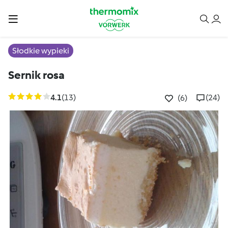
Słodkie wypieki
Sernik rosa
4.1
(13)
(24)
(6)