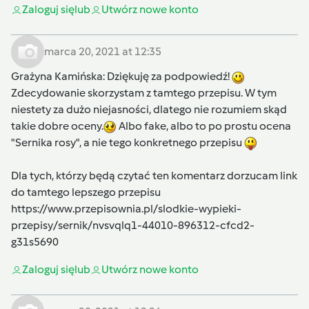
Zaloguj się
lub
Utwórz nowe konto
marca 20, 2021 at 12:35
Grażyna Kamińska
: Dziękuję za podpowiedź!
Zdecydowanie skorzystam z tamtego przepisu. W tym
niestety za dużo niejasności, dlatego nie rozumiem skąd
takie dobre oceny.
Albo fake, albo to po prostu ocena
"Sernika rosy", a nie tego konkretnego przepisu
Dla tych, którzy będą czytać ten komentarz dorzucam link
do tamtego lepszego przepisu
https://www.przepisownia.pl/slodkie-wypieki-
przepisy/sernik/nvsvqlq1-44010-896312-cfcd2-
g31s5690
Zaloguj się
lub
Utwórz nowe konto