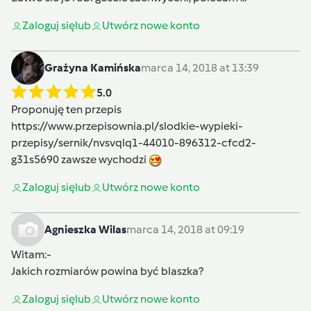
Zaloguj się
lub
Utwórz nowe konto
Grażyna Kamińska
marca 14, 2018 at 13:39
5.0
Proponuję ten przepis
https://www.przepisownia.pl/slodkie-wypieki-
przepisy/sernik/nvsvqlq1-44010-896312-cfcd2-
g31s5690
zawsze wychodzi
Zaloguj się
lub
Utwórz nowe konto
Agnieszka Wilas
marca 14, 2018 at 09:19
Witam:-
Jakich rozmiarów powina być blaszka?
Zaloguj się
lub
Utwórz nowe konto