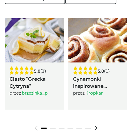
5.0
(1)
5.0
(1)
Ciasto "Grecka
Cynamonki
Cytryna"
inspirowane
Sugarlady
przez
brzezinka_p
przez
Kropkar