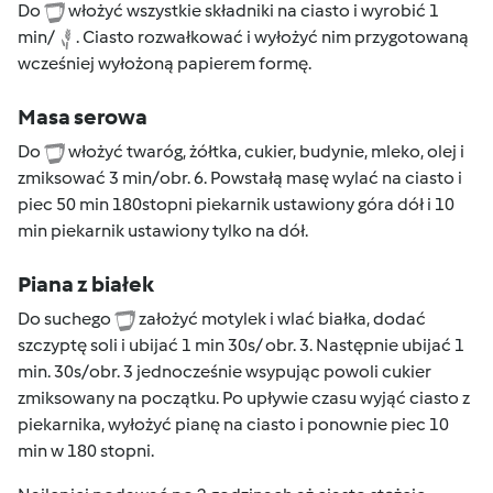
Do
włożyć wszystkie składniki na ciasto i wyrobić 1
min/
. Ciasto rozwałkować i wyłożyć nim przygotowaną
wcześniej wyłożoną papierem formę.
Masa serowa
Do
włożyć twaróg, żółtka, cukier, budynie, mleko, olej i
zmiksować 3 min/obr. 6. Powstałą masę wylać na ciasto i
piec 50 min 180stopni piekarnik ustawiony góra dół i 10
min piekarnik ustawiony tylko na dół.
Piana z białek
Do suchego
założyć motylek i wlać białka, dodać
szczyptę soli i ubijać 1 min 30s/ obr. 3. Następnie ubijać 1
min. 30s/obr. 3 jednocześnie wsypując powoli cukier
zmiksowany na początku. Po upływie czasu wyjąć ciasto z
piekarnika, wyłożyć pianę na ciasto i ponownie piec 10
min w 180 stopni.