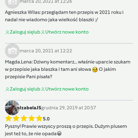
marca 20, 2021 at 12:26
Agnieszka Wilas
: przeglądam ten przepis w 2021 roku i
nadal nie wiadomo jaka wielkość blaszki :/
Zaloguj się
lub
Utwórz nowe konto
marca 20, 2021 at 12:22
Magda.Lena
: Dziwny komentarz... właśnie uparcie szukam
w przepisie jaka blaszka i tam ani słowa
O jakim
przepisie Pani pisała?
Zaloguj się
lub
Utwórz nowe konto
IzabelaJS
grudnia 29, 2019 at 20:57
5.0
Pyszny! Prawie wszyscy proszą o przepis. Dużym plusem
jest też to, że nie opada😀