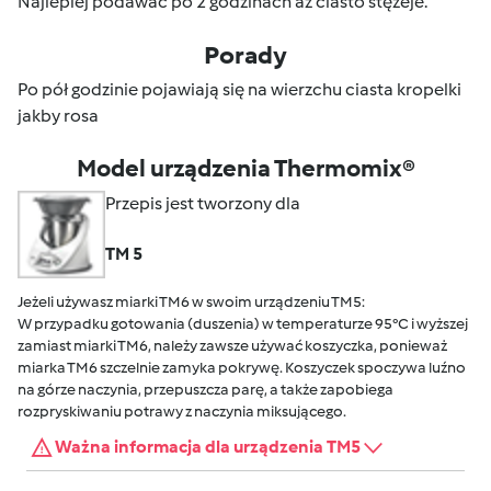
Najlepiej podawać po 2 godzinach aż ciasto stężeje.
Porady
Po pół godzinie pojawiają się na wierzchu ciasta kropelki
jakby rosa
Model urządzenia Thermomix®
Przepis jest tworzony dla
TM 5
Jeżeli używasz miarki TM6 w swoim urządzeniu TM5:
W przypadku gotowania (duszenia) w temperaturze 95°C i wyższej
zamiast miarki TM6, należy zawsze używać koszyczka, ponieważ
miarka TM6 szczelnie zamyka pokrywę. Koszyczek spoczywa luźno
na górze naczynia, przepuszcza parę, a także zapobiega
rozpryskiwaniu potrawy z naczynia miksującego.
Ważna informacja dla urządzenia TM5