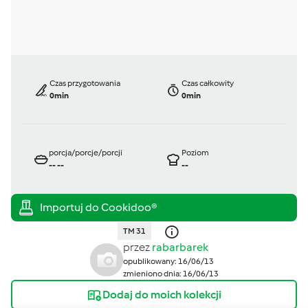
Czas przygotowania
Czas całkowity
0min
0min
porcja/porcje/porcji
Poziom
--
--
--
TM 31
przez
rabarbarek
opublikowany: 16/06/13
zmieniono dnia: 16/06/13
Dodaj do moich kolekcji