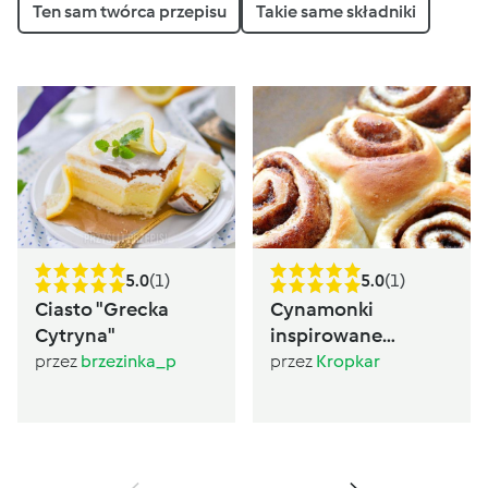
Ten sam twórca przepisu
Takie same składniki
5.0
(1)
5.0
(1)
Ciasto "Grecka
Cynamonki
Cytryna"
inspirowane
Sugarlady
przez
brzezinka_p
przez
Kropkar