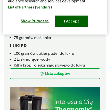
audience research and services development.
600
gramów
maki wrocławskiej
List of Partners (vendors)
1
białko do posmarowania
Kruszonka
Show Purposes
I Accept
150
gramów
mąki pszennej
75
gramów
cukru
75
gramów
maślanka
LUKIER
100
gramów
cukier puder do lukru
2
Łyżki gorącej wody
Kilka
kropli
olejku migdalowego do lukru
Lista zakupów