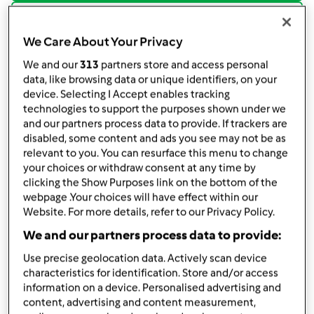
podziel się przepisem
Stwórz wariant
We Care About Your Privacy
We and our
313
partners store and access personal
data, like browsing data or unique identifiers, on your
device. Selecting I Accept enables tracking
technologies to support the purposes shown under we
and our partners process data to provide. If trackers are
Składniki
disabled, some content and ads you see may not be as
relevant to you. You can resurface this menu to change
Ciasto
your choices or withdraw consent at any time by
clicking the Show Purposes link on the bottom of the
80
gramów
drożdży świeżych + 10g cukru
webpage .Your choices will have effect within our
225
gramów
mleka 3,2%
Website. For more details, refer to our Privacy Policy.
100
gramów
cukru
We and our partners process data to provide:
100
gramów
masła
Use precise geolocation data. Actively scan device
1/2
płaskiej łyżeczki
soli
characteristics for identification. Store and/or access
2
jajka cale
information on a device. Personalised advertising and
1
jajko (żółtko do ciasta)
content, advertising and content measurement,
1
cukier waniliowy (16 g)